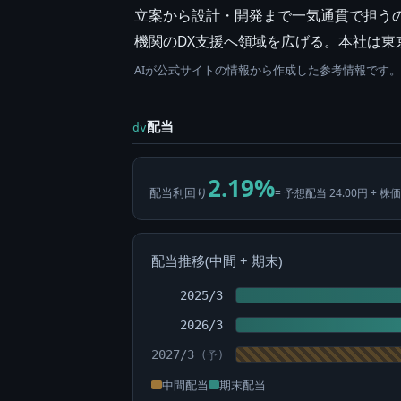
立案から設計・開発まで一気通貫で担うのが特徴。
機関のDX支援へ領域を広げる。本社は東
AIが公式サイトの情報から作成した参考情報です
配当
dv
2.19%
配当利回り
= 予想配当 24.00円 ÷ 株価
配当推移(中間 + 期末)
2025/3
2026/3
2027/3
中間配当
期末配当