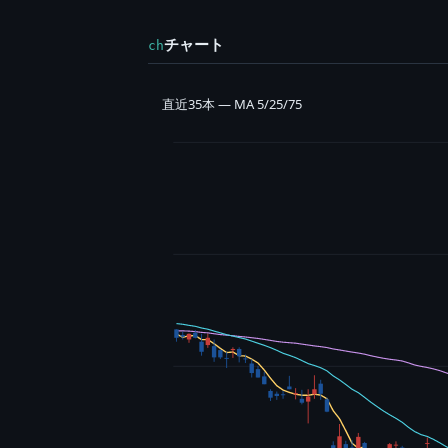
チャート
ch
直近35本 — MA 5/25/75