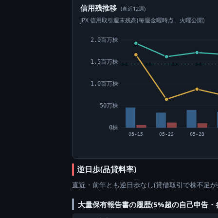
信用残推移
(直近12週)
JPX 信用取引週末残高(毎週金曜時点、火曜公開)
2.0百万株
1.5百万株
1.0百万株
50万株
0株
05-15
05-22
05-29
逆日歩(品貸料率)
直近・前年とも逆日歩なし(貸借取引で株不足が
大量保有報告書の履歴(5%超の自己申告・