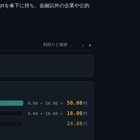
erceptを傘下に持ち、金融以外の企業や公的
利回りと推移
×
↑
↓
50.00
0.00 + 50.00 =
円
18.00
0.00 + 18.00 =
円
24.00
円