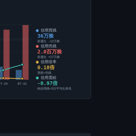
信用買残
36万株
前週比 -12万株
信用売残
2.0百万株
前週比 +17万株
信用倍率
0.18倍
買残÷売残
信用需給
-0.97倍
07-24
07-31
純信用残÷5日平均出来高