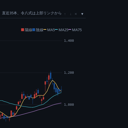
直近35本、令八式は上部リンクから
×
↑
↓
陽線
陰線
MA5
MA25
MA75
1,400
1,200
1,000