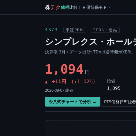
株
テク
銘柄
比較
ＩＲ
優待
保有
ＰＦ
4373
東証PRM
IFRS・連結
シンプレクス・ホール
決算期 3月 / データ出所: TDnet適時開示XBRL
1,094
円
始値
+11円
(+1.02%)
▲
1,095
2026-08-07 終値
令八式チャートで分析 →
PTS価格(SBI証券