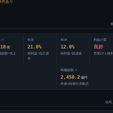
条件あり
R
⊙
ROE
ROA
利益の質
.18
21.0%
12.0%
良好
倍
価総額÷売上
純利益÷自己資
純利益÷総資産
営業CF ≥ 純
本
時価総額
⊙
2,450.2
億円
終値×純発行済株式
信用