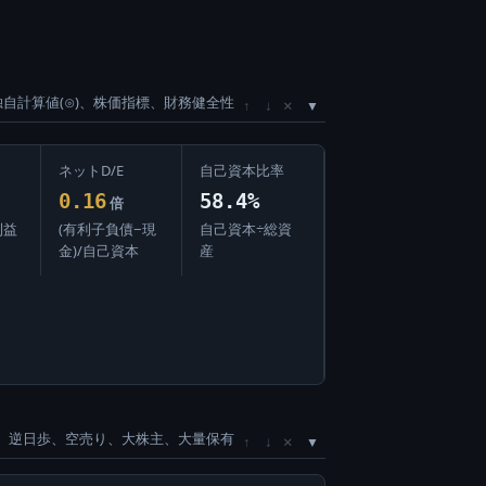
独自計算値(⊙)、株価指標、財務健全性
×
↑
↓
ネットD/E
自己資本比率
0.16
58.4%
倍
利益
(有利子負債−現
自己資本÷総資
金)/自己資本
産
、逆日歩、空売り、大株主、大量保有
×
↑
↓