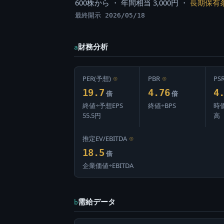
600株から ・ 年間相当 3,000円 ・
長期保有
最終開示 2026/05/18
財務分析
a
PER(予想)
⊙
PBR
⊙
PS
19.7
4.76
4
倍
倍
終値÷予想EPS
終値÷BPS
時
55.5円
高
推定EV/EBITDA
⊙
18.5
倍
企業価値÷EBITDA
需給データ
b