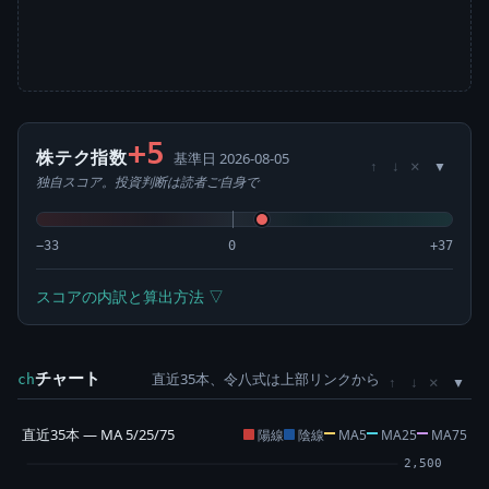
+5
株テク指数
基準日 2026-08-05
×
↑
↓
独自スコア。投資判断は読者ご自身で
−33
0
+37
スコアの内訳と算出方法 ▽
チャート
直近35本、令八式は上部リンクから
×
ch
↑
↓
直近35本 — MA 5/25/75
陽線
陰線
MA5
MA25
MA75
2,500