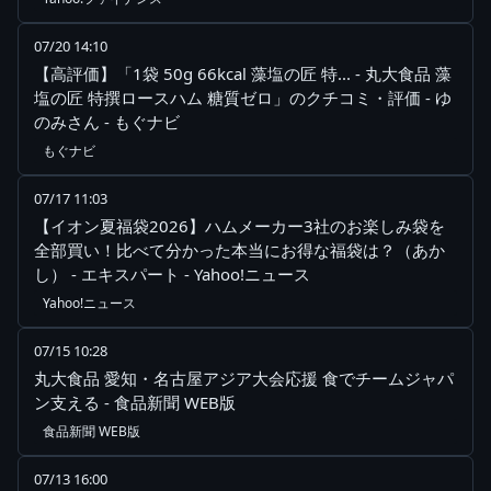
07/20 14:10
【高評価】「1袋 50g 66kcal 藻塩の匠 特... - 丸大食品 藻
塩の匠 特撰ロースハム 糖質ゼロ」のクチコミ・評価 - ゆ
のみさん - もぐナビ
もぐナビ
07/17 11:03
【イオン夏福袋2026】ハムメーカー3社のお楽しみ袋を
全部買い！比べて分かった本当にお得な福袋は？（あか
し） - エキスパート - Yahoo!ニュース
Yahoo!ニュース
07/15 10:28
丸大食品 愛知・名古屋アジア大会応援 食でチームジャパ
ン支える - 食品新聞 WEB版
食品新聞 WEB版
07/13 16:00