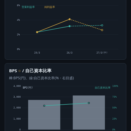
6%
営業利益率
純利益率
4%
2%
0%
25/3
26/3
27/3(予)
BPS
/ 自己資本比率
⊙
棒:BPS(円)、線:自己資本比率(%・右目盛)
4,000
100%
BPS(円)
自己資本比率
3,000
75%
2,000
50%
1,000
25%
0
0%