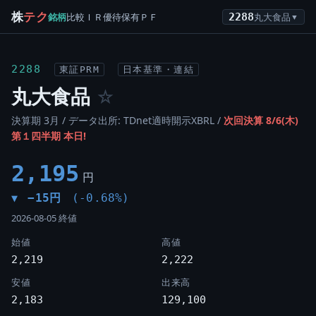
株
テク
銘柄
比較
ＩＲ
優待
保有
ＰＦ
2288
丸大食品
▼
2288
東証PRM
日本基準・連結
丸大食品
☆
決算期 3月 / データ出所: TDnet適時開示XBRL /
次回決算 8/6(木)
第１四半期 本日!
2,195
円
−15円
(-0.68%)
▼
2026-08-05 終値
始値
高値
2,219
2,222
安値
出来高
2,183
129,100