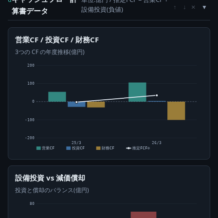
×
↑
↓
設備投資(負値)
算書データ
営業CF / 投資CF / 財務CF
3つの CF の年度推移(億円)
200
100
0
-100
-200
25/3
26/3
営業CF
投資CF
財務CF
推定FCF⊙
設備投資 vs 減価償却
投資と償却のバランス(億円)
80