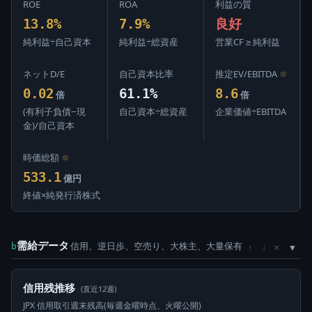
ROE
ROA
利益の質
13.8%
7.9%
良好
純利益÷自己資本
純利益÷総資産
営業CF ≥ 純利益
ネットD/E
自己資本比率
推定EV/EBITDA
⊙
0.02
61.1%
8.6
倍
倍
(有利子負債−現
自己資本÷総資産
企業価値÷EBITDA
金)/自己資本
時価総額
⊙
533.1
億円
終値×純発行済株式
需給データ
信用、逆日歩、空売り、大株主、大量保有
×
b
↑
↓
信用残推移
(直近12週)
JPX 信用取引週末残高(毎週金曜時点、火曜公開)