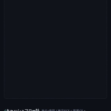
キャッシュフロー計
単位:億円 / 推定FCF = 営業CF +
d