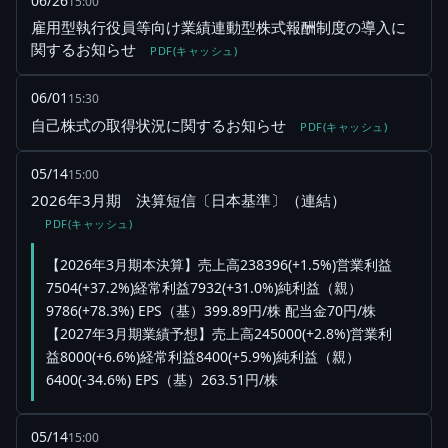
06/26
15:00
雇用型執行役員等向け業績連動型株式報酬制度の導入に
関するお知らせ
PDF(キャッシュ)
06/01
15:30
自己株式の取得状況に関するお知らせ
PDF(キャッシュ)
05/14
15:00
2026年3月期 決算短信〔日本基準〕（連結）
PDF(キャッシュ)
【2026年3月期本決算】売上高238396(+1.5%)営業利益
7504(+37.2%)経常利益7932(+31.0%)純利益（親）
9786(+78.3%) EPS（基）399.89円/株 配当金70円/株
【2027年3月期業績予想】売上高245000(+2.8%)営業利
益8000(+6.6%)経常利益8400(+5.9%)純利益（親）
6400(-34.6%) EPS（基）263.51円/株
05/14
15:00