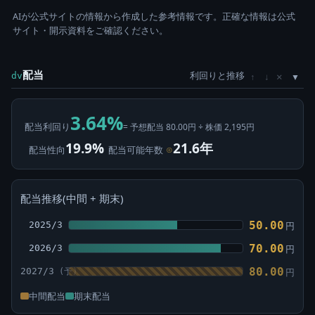
AIが公式サイトの情報から作成した参考情報です。正確な情報は公式
サイト・開示資料をご確認ください。
配当
利回りと推移
×
dv
↑
↓
3.64%
配当利回り
= 予想配当 80.00円 ÷ 株価 2,195円
19.9%
21.6年
配当性向
配当可能年数
⊙
配当推移(中間 + 期末)
50.00
2025/3
円
70.00
2026/3
円
80.00
2027/3
円
中間配当
期末配当