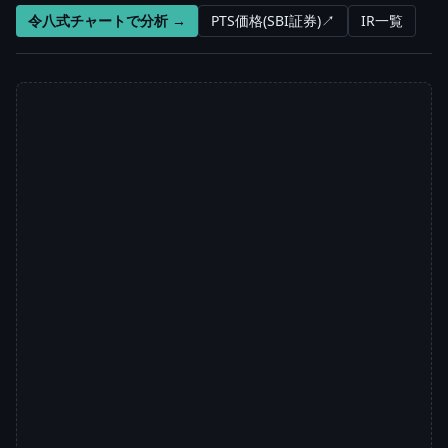
令八式チャートで分析 →
PTS価格(SBI証券)↗
IR一覧