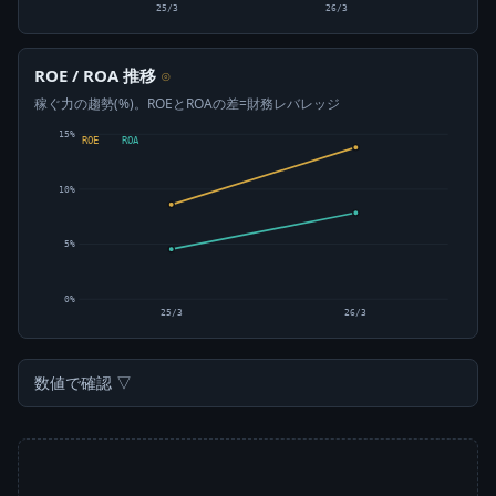
25/3
26/3
ROE / ROA 推移
⊙
稼ぐ力の趨勢(%)。ROEとROAの差=財務レバレッジ
15%
ROE
ROA
10%
5%
0%
25/3
26/3
数値で確認 ▽