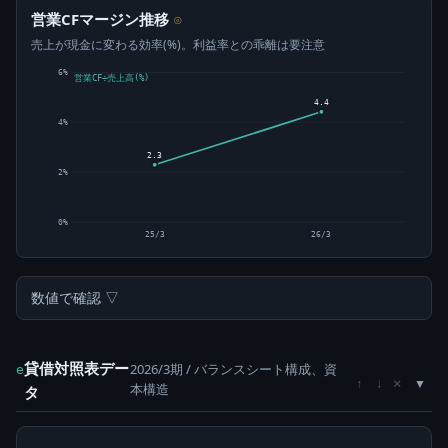
営業CFマージン推移
⊙
売上が現金に変わる効率(%)。利益率との乖離は要注意
6%
営業CF÷売上高(%)
4.4
4%
2.3
2%
0%
25/3
26/3
数値で確認 ▽
貸借対照表デー
2026/3期 / バランスシート構成、資
e
×
↑
↓
本構造
タ