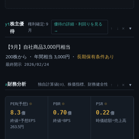
株主優
権利確定: 9
優待の詳細・利回りを見る
yt
×
↑
↓
月
→
待
【9月】自社商品3,000円相当
200株から ・ 年間相当 3,000円 ・
長期保有条件あり
最終開示 2026/02/24
財務分析
独自計算値(⊙)、株価指標、財務健全性
×
a
↑
↓
PER(予想)
⊙
PBR
⊙
PSR
⊙
8.3
0.70
0.22
倍
倍
倍
終値÷予想EPS
終値÷BPS
時価総額÷売上高
263.5円