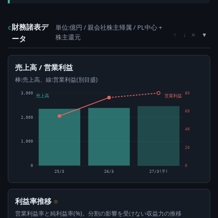
財務諸表デ
単位:億円 / 親会社株主帰属 / PL中心 +
c
×
↑
↓
株主還元
ータ
売上高 / 営業利益
棒:売上高、線:営業利益(別目盛)
3,000
80
売上高
営業利益
60
2,000
40
1,000
20
0
0
25/3
26/3
27/3(予)
利益率推移
⊙
営業利益率と純利益率(%)。分割の影響を受けない収益力の推移