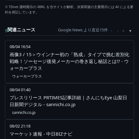
※ TDnet 適時開示の XBRL を当サイトが解析。決算関連の主要開示には AI による要
約を併記しています。
関連ニュース
Google News より直近15件
×
g
↑
↓
08/04 16:54
画像3 / 15＞ウインナー初の「熟成」タイプで挑む差別化
戦略！ソーセージ後発メーカーの巻き返し秘話とは!? - ウ
ォーカープラス
ウォーカープラス
08/04 01:40
プレスリリース PRTIMES記事詳細 | さんにちEye 山梨日
日新聞デジタル - sannichi.co.jp
sannichi.co.jp
08/02 21:18
マーケット速報 - 中日BIZナビ