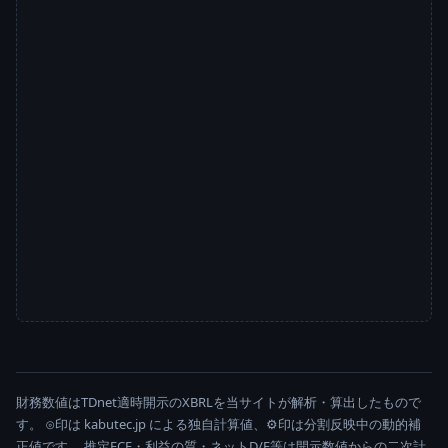
財務数値はTDnet適時開示のXBRLを当サイトが解析・算出したもので
す。 ⊙印は kabutec.jp による独自計算値、⚙印は分割反映中の動的補
正値です。 推定FCF・利益の質・ネットD/E等は開示数値からの二次計