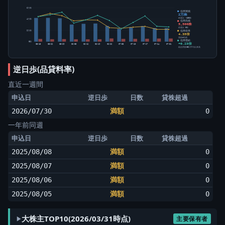
6万株
信用買残
2万株
前週比 -100株
4万株
信用売残
5,500株
前週比 0株
信用倍率
2万株
4.35倍
買残÷売残
信用需給
0株
+0.23倍
05-15
05-22
05-29
06-05
06-12
06-19
06-26
07-03
07-10
07-17
07-24
07-31
純信用残÷5日平均出来高
逆日歩(品貸料率)
直近一週間
申込日
逆日歩
日数
貸株超過
2026/07/30
満額
0
一年前同週
申込日
逆日歩
日数
貸株超過
2025/08/08
満額
0
2025/08/07
満額
0
2025/08/06
満額
0
2025/08/05
満額
0
大株主TOP10(2026/03/31時点)
主要保有者