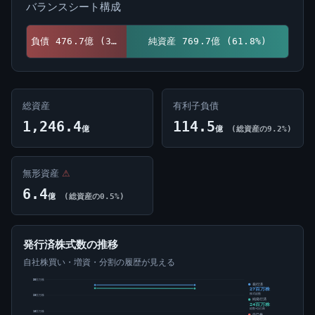
バランスシート構成
負債 476.7億 (38.2%)
純資産 769.7億 (61.8%)
総資産
有利子負債
1,246.4
114.5
億
億
(総資産の9.2%)
無形資産
⚠
6.4
億
(総資産の0.5%)
発行済株式数の推移
自社株買い・増資・分割の履歴が見える
30百万株
発行済
27百万株
株式総数
20百万株
純発行済
24百万株
総数-自己株
10百万株
自己株