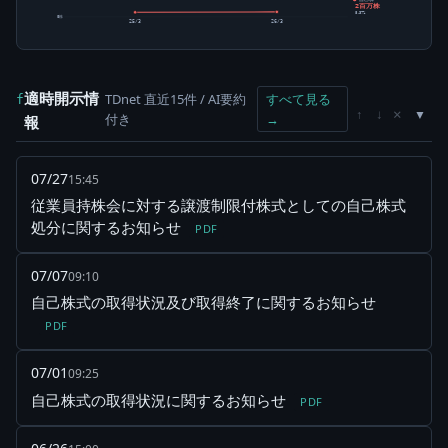
2百万株
8.37%
0株
25/3
26/3
適時開示情
TDnet 直近15件 / AI要約
すべて見る
f
×
↑
↓
付き
→
報
07/27
15:45
従業員持株会に対する譲渡制限付株式としての自己株式
処分に関するお知らせ
PDF
07/07
09:10
自己株式の取得状況及び取得終了に関するお知らせ
PDF
07/01
09:25
自己株式の取得状況に関するお知らせ
PDF