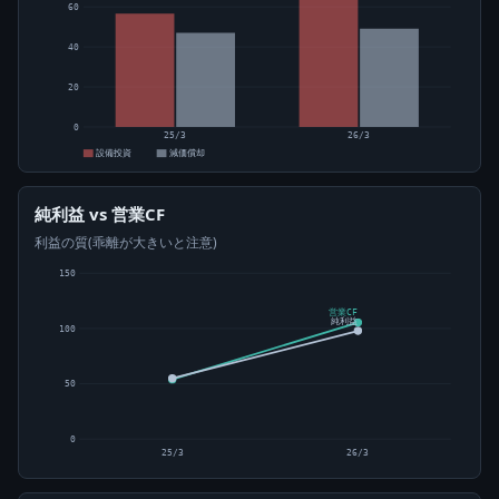
60
40
20
0
25/3
26/3
設備投資
減価償却
純利益 vs 営業CF
利益の質(乖離が大きいと注意)
150
営業CF
純利益
100
50
0
25/3
26/3