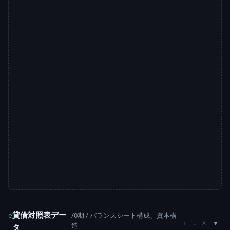
貸借対照表デー
/0期 / バランスシート構成、資本構
e
×
↑
↓
造
タ