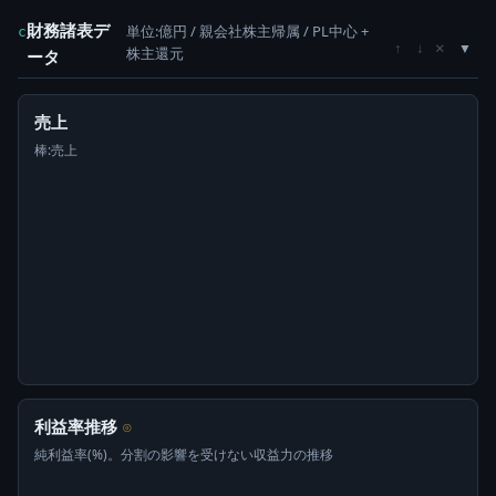
財務諸表デ
単位:億円 / 親会社株主帰属 / PL中心 +
c
×
↑
↓
株主還元
ータ
売上
棒:売上
利益率推移
⊙
純利益率(%)。分割の影響を受けない収益力の推移