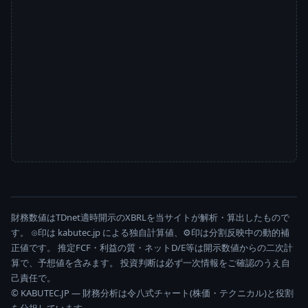
財務数値はTDnet適時開示のXBRLを当サイトが解析・算出したもので
す。 ⊙印は kabutec.jp による独自計算値、⚙印は分割反映中の動的補
正値です。 推定FCF・利益の質・ネットD/E等は開示数値からの二次計
算で、予想値を含みます。 投資判断は必ず一次情報をご確認のうえ自
己責任で。
© KABUTEC.JP — 財務分析は令八式チャート(株価・テクニカル)と役割
を分担しています。