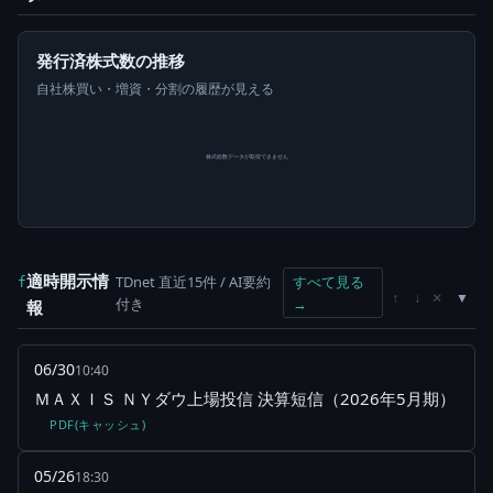
発行済株式数の推移
自社株買い・増資・分割の履歴が見える
株式総数データが取得できません
適時開示情
TDnet 直近15件 / AI要約
すべて見る
f
×
↑
↓
付き
→
報
06/30
10:40
ＭＡＸＩＳ ＮＹダウ上場投信 決算短信（2026年5月期）
PDF(キャッシュ)
05/26
18:30