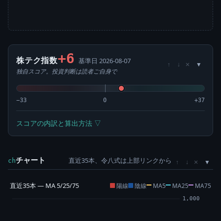
+6
株テク指数
基準日 2026-08-07
×
↑
↓
独自スコア。投資判断は読者ご自身で
−33
0
+37
スコアの内訳と算出方法 ▽
チャート
直近35本、令八式は上部リンクから
×
ch
↑
↓
直近35本 — MA 5/25/75
陽線
陰線
MA5
MA25
MA75
1,000