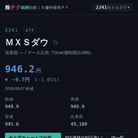
株
テク
銘柄
比較
ＩＲ
優待
保有
ＰＦ
2241
ＭＸＳダウ
▼
2241
ETF
ＭＸＳダウ
☆
決算期 — / データ出所: TDnet適時開示XBRL
946.2
円
−9.7円
(-1.01%)
▼
2026-08-07 終値
始値
高値
949.9
949.9
安値
出来高
945.6
49,180
令八式チャートで分析 →
PTS価格(SBI証券)↗
IR一覧