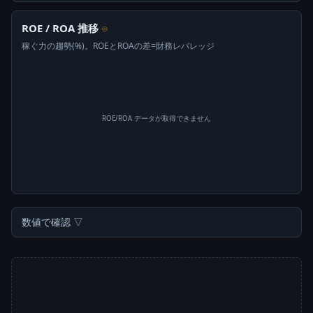
ROE / ROA 推移
⊙
稼ぐ力の趨勢(%)。ROEとROAの差=財務レバレッジ
ROE/ROA データが取得できません
数値で確認 ▽