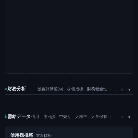
財務分析
独自計算値(⊙)、株価指標、財務健全性
×
a
↑
↓
需給データ
信用、逆日歩、空売り、大株主、大量保有
×
b
↑
↓
信用残推移
(直近12週)