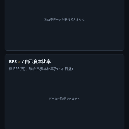
利益率データが取得できません
BPS
/ 自己資本比率
⊙
棒:BPS(円)、線:自己資本比率(%・右目盛)
データが取得できません