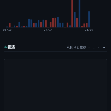
06/19
07/14
08/07
配当
利回りと推移
×
dv
↑
↓