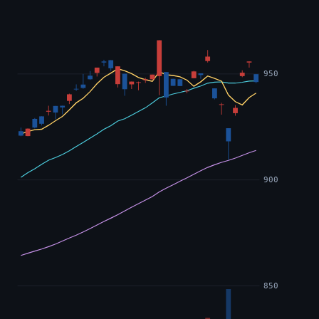
950
900
850