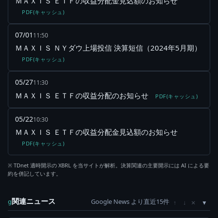
ＭＡＸＩＳ ＥＴＦの収益分配金見込額のお知らせ
PDF(キャッシュ)
07/01
11:50
ＭＡＸＩＳ ＮＹダウ上場投信 決算短信（2024年5月期）
PDF(キャッシュ)
05/27
11:30
ＭＡＸＩＳ ＥＴＦの収益分配のお知らせ
PDF(キャッシュ)
05/22
10:30
ＭＡＸＩＳ ＥＴＦの収益分配金見込額のお知らせ
PDF(キャッシュ)
※ TDnet 適時開示の XBRL を当サイトが解析。決算関連の主要開示には AI による要
約を併記しています。
関連ニュース
Google News より直近15件
×
g
↑
↓