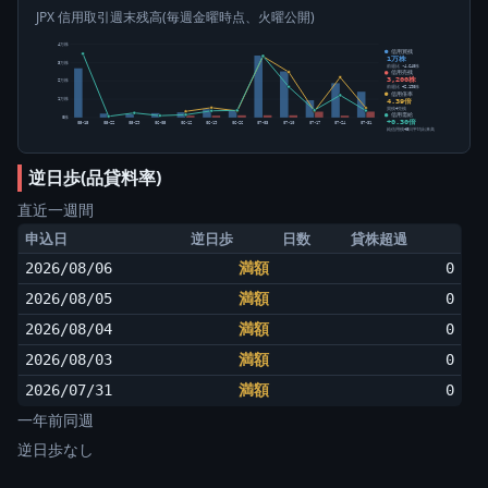
JPX 信用取引週末残高(毎週金曜時点、火曜公開)
4万株
信用買残
1万株
3万株
前週比 -4,640株
信用売残
3,200株
2万株
前週比 +2,190株
信用倍率
4.39倍
1万株
買残÷売残
信用需給
0株
+0.30倍
05-15
05-22
05-29
06-05
06-12
06-19
06-26
07-03
07-10
07-17
07-24
07-31
純信用残÷5日平均出来高
逆日歩(品貸料率)
直近一週間
申込日
逆日歩
日数
貸株超過
2026/08/06
満額
0
2026/08/05
満額
0
2026/08/04
満額
0
2026/08/03
満額
0
2026/07/31
満額
0
一年前同週
逆日歩なし