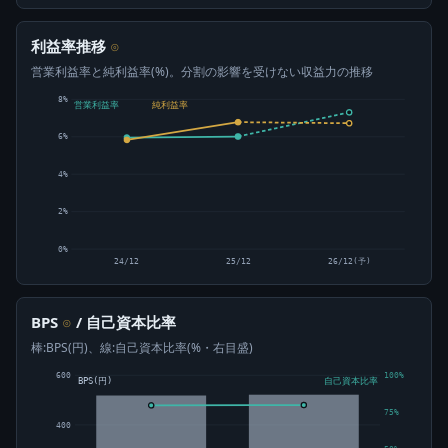
利益率推移
⊙
営業利益率と純利益率(%)。分割の影響を受けない収益力の推移
8%
営業利益率
純利益率
6%
4%
2%
0%
24/12
25/12
26/12(予)
BPS
/ 自己資本比率
⊙
棒:BPS(円)、線:自己資本比率(%・右目盛)
600
100%
BPS(円)
自己資本比率
75%
400