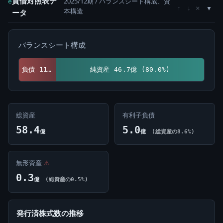
貸借対照表デ
2025/12期 / バランスシート構成、資
e
×
↑
↓
本構造
ータ
バランスシート構成
負債 11.7億 (20.0%)
純資産 46.7億 (80.0%)
総資産
有利子負債
58.4
5.0
億
億
(総資産の8.6%)
無形資産
⚠
0.3
億
(総資産の0.5%)
発行済株式数の推移