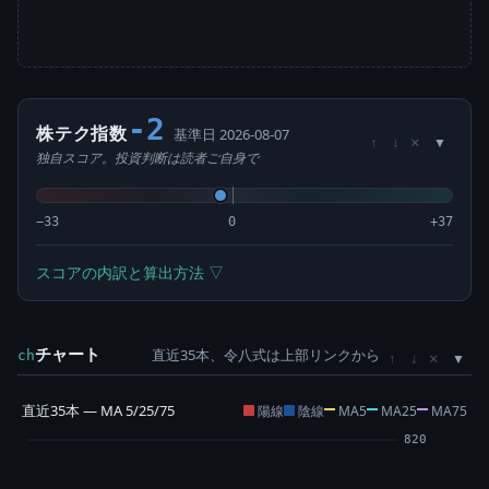
-2
株テク指数
基準日 2026-08-07
×
↑
↓
独自スコア。投資判断は読者ご自身で
−33
0
+37
スコアの内訳と算出方法 ▽
チャート
直近35本、令八式は上部リンクから
×
ch
↑
↓
直近35本 — MA 5/25/75
陽線
陰線
MA5
MA25
MA75
820