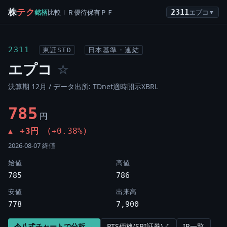
株
テク
銘柄
比較
ＩＲ
優待
保有
ＰＦ
2311
エプコ
▼
2311
東証STD
日本基準・連結
エプコ
☆
決算期 12月 / データ出所: TDnet適時開示XBRL
785
円
+3円
(+0.38%)
▲
2026-08-07 終値
始値
高値
785
786
安値
出来高
778
7,900
令八式チャートで分析 →
PTS価格(SBI証券)↗
IR一覧