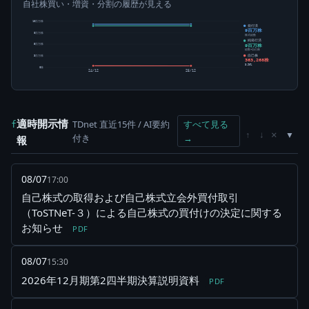
自社株買い・増資・分割の履歴が見える
10百万株
発行済
9百万株
8百万株
株式総数
純発行済
9百万株
5百万株
総数-自己株
自己株
3百万株
363,268株
3.90%
0株
24/12
25/12
適時開示情
TDnet 直近15件 / AI要約
すべて見る
f
×
↑
↓
付き
→
報
08/07
17:00
自己株式の取得および自己株式立会外買付取引
（ToSTNeT-３）による自己株式の買付けの決定に関する
お知らせ
PDF
08/07
15:30
2026年12月期第2四半期決算説明資料
PDF