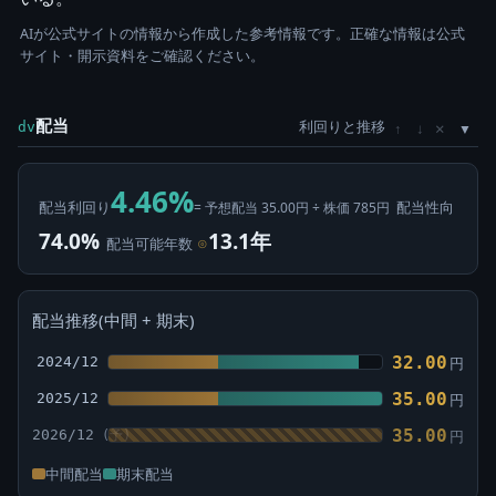
AIが公式サイトの情報から作成した参考情報です。正確な情報は公式
サイト・開示資料をご確認ください。
配当
利回りと推移
×
dv
↑
↓
4.46%
配当利回り
配当性向
= 予想配当 35.00円 ÷ 株価 785円
74.0%
13.1年
配当可能年数
⊙
配当推移(中間 + 期末)
32.00
2024/12
円
35.00
2025/12
円
35.00
2026/12
円
中間配当
期末配当