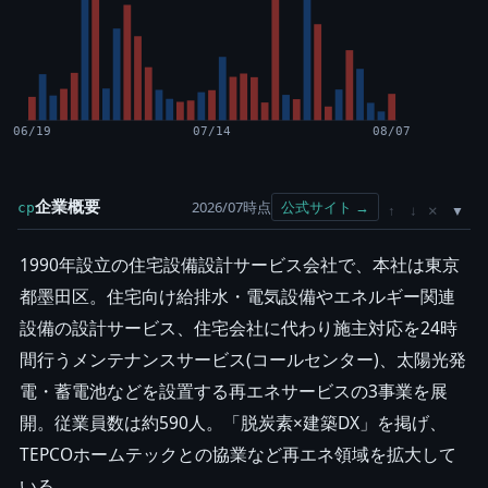
06/19
07/14
08/07
企業概要
2026/07時点
公式サイト →
cp
×
↑
↓
1990年設立の住宅設備設計サービス会社で、本社は東京
都墨田区。住宅向け給排水・電気設備やエネルギー関連
設備の設計サービス、住宅会社に代わり施主対応を24時
間行うメンテナンスサービス(コールセンター)、太陽光発
電・蓄電池などを設置する再エネサービスの3事業を展
開。従業員数は約590人。「脱炭素×建築DX」を掲げ、
TEPCOホームテックとの協業など再エネ領域を拡大して
いる。