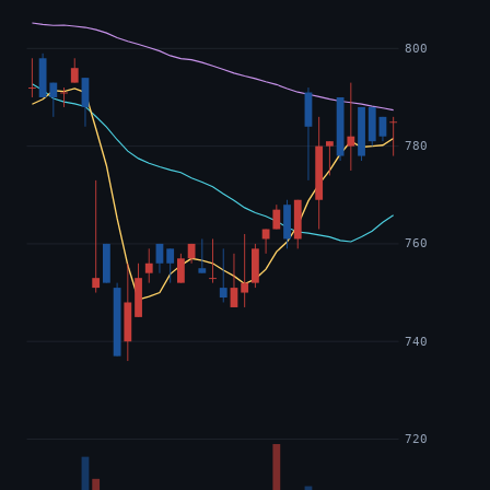
800
780
760
740
720