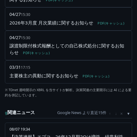
04/27
15:30
2026年3月度 月次業績に関するお知らせ
PDF(キャッシュ)
04/27
15:30
譲渡制限付株式報酬としての自己株式処分に関するお知
らせ
PDF(キャッシュ)
03/31
17:15
主要株主の異動に関するお知らせ
PDF(キャッシュ)
※ TDnet 適時開示の XBRL を当サイトが解析。決算関連の主要開示には AI による要
約を併記しています。
関連ニュース
Google News より直近15件
×
g
↑
↓
08/07 19:34
【決算速報】エプコ---26年12月期2Qは増益、経常利益