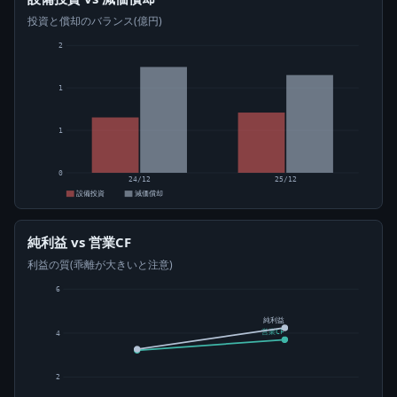
投資と償却のバランス(億円)
2
1
1
0
24/12
25/12
設備投資
減価償却
純利益 vs 営業CF
利益の質(乖離が大きいと注意)
6
純利益
営業CF
4
2