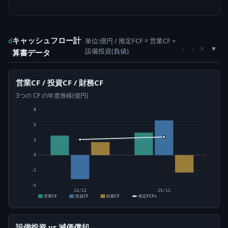
キャッシュフロー計
単位:億円 / 推定FCF = 営業CF +
d
×
↑
↓
設備投資(負値)
算書データ
営業CF / 投資CF / 財務CF
3つの CF の年度推移(億円)
8
5
3
0
-2
-5
24/12
25/12
営業CF
投資CF
財務CF
推定FCF⊙
設備投資 vs 減価償却