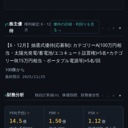
株主優
権利確定: 6・12
優待の詳細・利回りを見
yt
×
↑
↓
月
る →
待
【6・12月】抽選式優待(応募制): カテゴリーA(100万円相
当・太陽光発電/蓄電池/エコキュート設置権)×5名+カテゴ
リーB(15万円相当・ポータブル電源等)×5名/回
100株から
最終開示 2025/11/25
財務分析
独自計算値(⊙)、株価指標、財務健全性
×
a
↑
↓
PER(予想)
⊙
PBR
⊙
PSR
⊙
14.5
1.50
1.12
倍
倍
倍