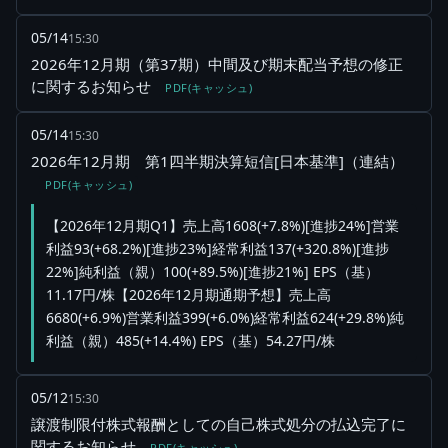
05/14
15:30
2026年12月期（第37期）中間及び期末配当予想の修正
に関するお知らせ
PDF(キャッシュ)
05/14
15:30
2026年12月期 第1四半期決算短信[日本基準]（連結）
PDF(キャッシュ)
【2026年12月期Q1】売上高1608(+7.8%)[進捗24%]営業
利益93(+68.2%)[進捗23%]経常利益137(+320.8%)[進捗
22%]純利益（親）100(+89.5%)[進捗21%] EPS（基）
11.17円/株【2026年12月期通期予想】売上高
6680(+6.9%)営業利益399(+6.0%)経常利益624(+29.8%)純
利益（親）485(+14.4%) EPS（基）54.27円/株
05/12
15:30
譲渡制限付株式報酬としての自己株式処分の払込完了に
関するお知らせ
PDF(キャッシュ)