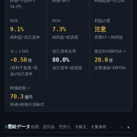
終値÷予想EPS
終値÷BPS
時価総額÷売上高
54.1円
ROE
ROA
利益の質
9.1%
7.3%
注意
純利益÷自己資本
純利益÷総資産
営業CF < 純利益
ネットD/E
自己資本比率
推定EV/EBITDA
⊙
-0.50
80.0%
20.0
倍
倍
(有利子負債−現
自己資本÷総資産
企業価値÷EBITDA
金)/自己資本
時価総額
⊙
70.3
億円
終値×純発行済株式
需給データ
信用、逆日歩、空売り、大株主、大量保有
×
b
↑
↓