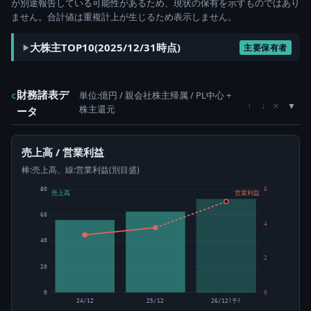
が別途報告している可能性があるため、現状の保有を示すものではあり
ません。合計値は重複計上が生じるため表示しません。
大株主TOP10(2025/12/31時点)
主要保有者
財務諸表デ
単位:億円 / 親会社株主帰属 / PL中心 +
c
×
↑
↓
株主還元
ータ
売上高 / 営業利益
棒:売上高、線:営業利益(別目盛)
80
6
売上高
営業利益
60
4
40
2
20
0
0
24/12
25/12
26/12(予)