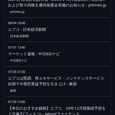
および第９回株主優待抽選会実施のお知らせ - prtimes.jp
prtimes.jp
08/04 16:00
エプコ - 日本経済新聞
日本経済新聞
07/31 13:40
マーケット速報 - 中日BIZナビ
中日BIZナビ
07/28 21:30
エプコは堅調、再エネサービス・メンテナンスサービス
好調で今期営業益予想を引き上げ - 株探
株探
07/28 12:00
【本日のおすすめ銘柄】エプコ、26年12月期業績予想を
上方修正(フィスコ) - Yahoo!ファイナンス