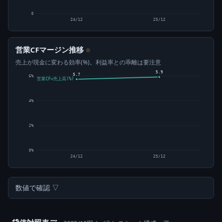
0
24/12
25/12
営業CFマージン推移
⊙
売上が現金に変わる効率(%)。利益率との乖離は要注意
5.9
5.7
6%
営業CF÷売上高(%)
4%
2%
0%
24/12
25/12
数値で確認 ▽