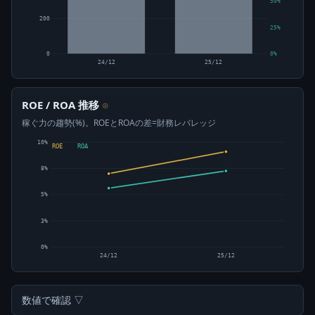
50%
200
25%
0
0%
24/12
25/12
ROE / ROA 推移
⊙
稼ぐ力の趨勢(%)。ROEとROAの差=財務レバレッジ
10%
ROE
ROA
8%
5%
3%
0%
24/12
25/12
数値で確認 ▽