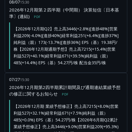
08/07
15:30
2026年12月期第２四半期（中間期） 決算短信〔日本基
準〕(連結)
PDF
【2026年12月期Q2】売上高3446(+2.8%)[進捗48%]営業
利益209(-4.0%)[進捗40%]経常利益251(+6.4%)[進捗37%]
純利益（親）173(-13.7%)[進捗36%] EPS（基）19.38円/
株【2026年12月期通期予想】売上高7215(+15.4%)営業
利益527(+40.1%)経常利益671(+39.5%)純利益（親）
485(+14.4%) EPS（基）54.27円/株 配当金35円/株
07/27
15:30
2026年12月期第2四半期累計期間及び通期連結業績予想
の修正に関するお知らせ
PDF
【2026年12月期 業績予想修正】売上高7215(+8.0%)営業
利益527(+32.1%)経常利益671(+7.5%)純利益（親）
485(+0.0%) EPS（基）54.27円/株【2026年6月期Q2累計
業績予想修正】売上高3446(+9.0%)営業利益209(+95.3%)