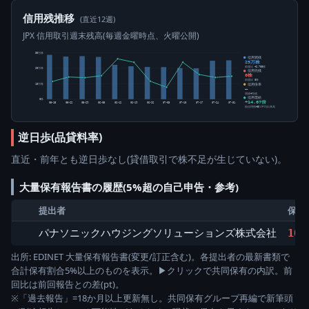
信用残推移
(直近12週)
JPX 信用取引週末残高(毎週金曜時点、火曜公開)
30万株
信用買残
25万株
前週比 +2,700株
20万株
信用売残
0株
前週比 0株
信用倍率
10万株
―
買残÷売残
信用需給
0株
+14.67倍
05-15
05-22
05-29
06-05
06-12
06-19
06-26
07-03
07-10
07-17
07-24
07-31
純信用残÷5日平均出来高
逆日歩(品貸料率)
直近・前年とも逆日歩なし(貸借取引で株不足が生じていない)。
大量保有報告書の履歴(5%超の自己申告・参考)
提出者
保有
パナソニックハウジングソリューションズ株式会社
10.
出所: EDINET 大量保有報告書(変更/訂正含む)。各提出者の最新書類で
合計保有割合5%以上のものを表示。▶クリックで共同保有の内訳。前
回比は前回報告との差(pt)。
※「過去報告」=18か月以上更新無し。共同保有グループ再編で新筆頭