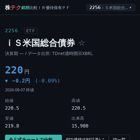
株
テク
銘柄
比較
ＩＲ
優待
保有
ＰＦ
2256
ｉＳ米国総合債券
▼
2256
ETF
ｉＳ米国総合債券
☆
決算期 — / データ出所: TDnet適時開示XBRL
220
円
−0.2円
(-0.09%)
▼
2026-08-07 終値
始値
高値
220.5
220.5
安値
出来高
219.8
15,980
令八式チャートで分析 →
PTS価格(SBI証券)↗
IR一覧