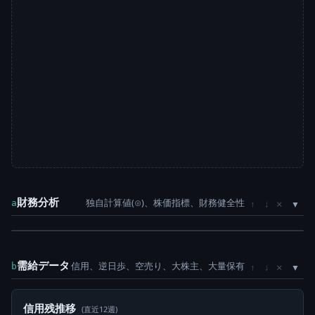
財務分析
独自計算値(⊙)、株価指標、財務健全性
×
a
↑
↓
需給データ
信用、逆日歩、空売り、大株主、大量保有
×
b
↑
↓
信用残推移
(直近12週)