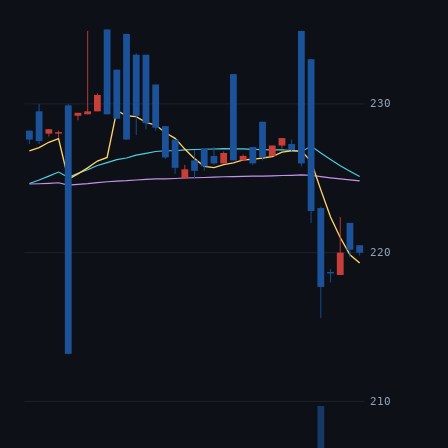
230
220
210