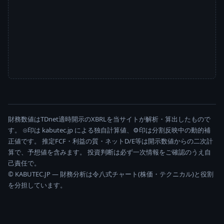
財務数値はTDnet適時開示のXBRLを当サイトが解析・算出したもので
す。 ⊙印は kabutec.jp による独自計算値、⚙印は分割反映中の動的補
正値です。 推定FCF・利益の質・ネットD/E等は開示数値からの二次計
算で、予想値を含みます。 投資判断は必ず一次情報をご確認のうえ自
己責任で。
© KABUTEC.JP — 財務分析は令八式チャート(株価・テクニカル)と役割
を分担しています。