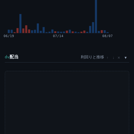
06/19
07/14
08/07
配当
利回りと推移
×
dv
↑
↓