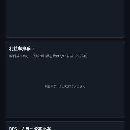
利益率推移
⊙
純利益率(%)。分割の影響を受けない収益力の推移
利益率データが取得できません
BPS
/ 自己資本比率
⊙