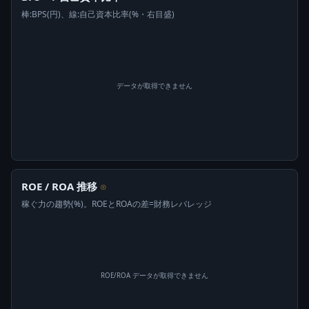
棒:BPS(円)、線:自己資本比率(%・右目盛)
データが取得できません
ROE / ROA 推移
⊙
稼ぐ力の趨勢(%)。ROEとROAの差=財務レバレッジ
ROE/ROA データが取得できません