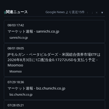
関連ニュース
Google News より直近15件
×
g
↑
↓
08/03 17:42
マーケット速報 - sannichi.co.jp
sannichi.co.jp
08/01 09:05
JPモルガン・ベータビルダーズ・米国総合債券市場ETFは
2026年8月3日に1口配当金0.17272USDを支払う予定 -
Moomoo
Moomoo
07/29 18:36
マーケット速報 - biz.chunichi.co.jp
biz.chunichi.co.jp
07/28 05:21