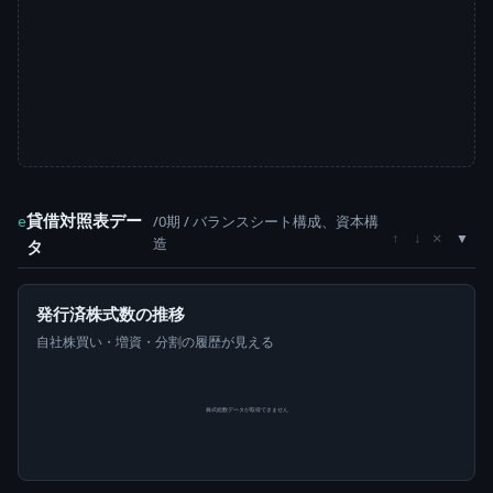
貸借対照表デー
/0期 / バランスシート構成、資本構
e
×
↑
↓
造
タ
発行済株式数の推移
自社株買い・増資・分割の履歴が見える
株式総数データが取得できません