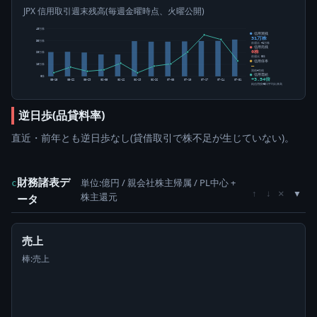
JPX 信用取引週末残高(毎週金曜時点、火曜公開)
40万株
信用買残
31万株
30万株
前週比 +1万株
信用売残
0株
20万株
前週比 0株
信用倍率
10万株
―
買残÷売残
信用需給
0株
+3.54倍
05-15
05-22
05-29
06-05
06-12
06-19
06-26
07-03
07-10
07-17
07-24
07-31
純信用残÷5日平均出来高
逆日歩(品貸料率)
直近・前年とも逆日歩なし(貸借取引で株不足が生じていない)。
財務諸表デ
単位:億円 / 親会社株主帰属 / PL中心 +
c
×
↑
↓
株主還元
ータ
売上
棒:売上