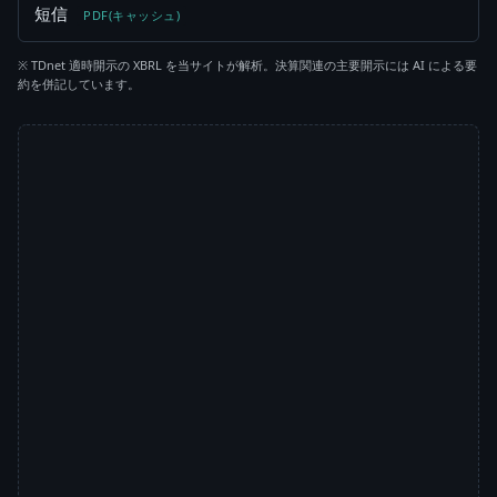
短信
PDF(キャッシュ)
※ TDnet 適時開示の XBRL を当サイトが解析。決算関連の主要開示には AI による要
約を併記しています。