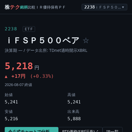
株
テク
銘柄
比較
ＩＲ
優待
保有
ＰＦ
2238
ｉＦＳＰ５００ベア
▼
2238
ETF
ｉＦＳＰ５００ベア
☆
決算期 — / データ出所: TDnet適時開示XBRL
5,218
円
+17円
(+0.33%)
▲
2026-08-07 終値
始値
高値
5,241
5,241
安値
出来高
5,216
5,888
令八式チャートで分析 →
PTS価格(SBI証券)↗
IR一覧