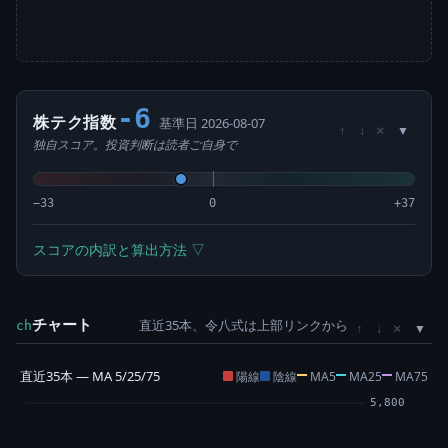
-6
株テク指数
基準日 2026-08-07
×
↑
↓
独自スコア。投資判断は読者ご自身で
−33
0
+37
スコアの内訳と算出方法 ▽
チャート
直近35本、令八式は上部リンクから
×
ch
↑
↓
直近35本 — MA 5/25/75
陽線
陰線
MA5
MA25
MA75
5,800