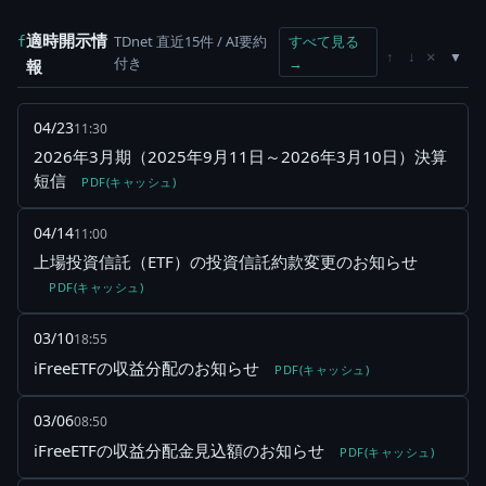
適時開示情
TDnet 直近15件 / AI要約
すべて見る
f
×
↑
↓
付き
→
報
04/23
11:30
2026年3月期（2025年9月11日～2026年3月10日）決算
短信
PDF(キャッシュ)
04/14
11:00
上場投資信託（ETF）の投資信託約款変更のお知らせ
PDF(キャッシュ)
03/10
18:55
iFreeETFの収益分配のお知らせ
PDF(キャッシュ)
03/06
08:50
iFreeETFの収益分配金見込額のお知らせ
PDF(キャッシュ)