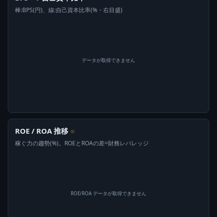
棒:BPS(円)、線:自己資本比率(%・右目盛)
データが取得できません
ROE / ROA 推移
⊙
稼ぐ力の趨勢(%)。ROEとROAの差=財務レバレッジ
ROE/ROA データが取得できません