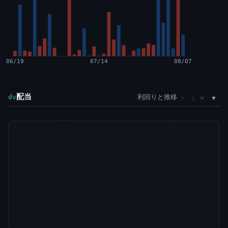
06/19
07/14
08/07
配当
利回りと推移
×
dv
↑
↓