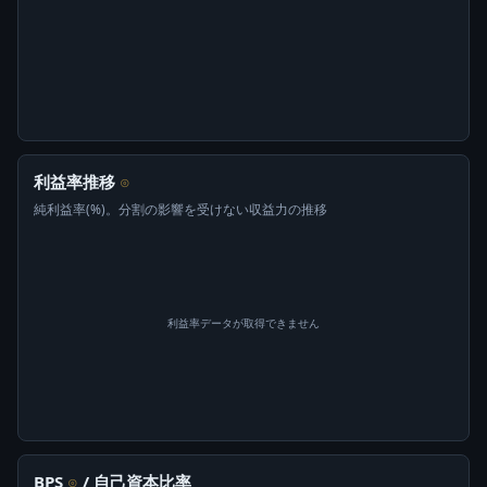
利益率推移
⊙
純利益率(%)。分割の影響を受けない収益力の推移
利益率データが取得できません
BPS
/ 自己資本比率
⊙