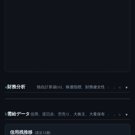
財務分析
独自計算値(⊙)、株価指標、財務健全性
×
a
↑
↓
需給データ
信用、逆日歩、空売り、大株主、大量保有
×
b
↑
↓
信用残推移
(直近12週)