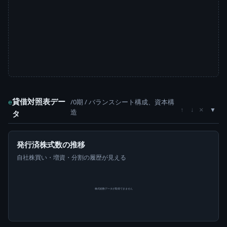
貸借対照表デー
/0期 / バランスシート構成、資本構
e
×
↑
↓
造
タ
発行済株式数の推移
自社株買い・増資・分割の履歴が見える
株式総数データが取得できません