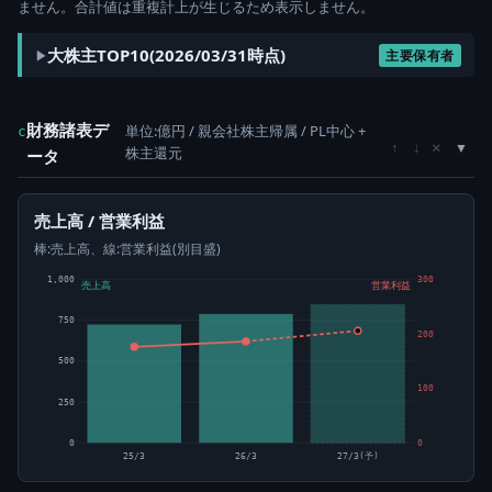
ません。合計値は重複計上が生じるため表示しません。
大株主TOP10(2026/03/31時点)
主要保有者
財務諸表デ
単位:億円 / 親会社株主帰属 / PL中心 +
c
×
↑
↓
株主還元
ータ
売上高 / 営業利益
棒:売上高、線:営業利益(別目盛)
1,000
300
売上高
営業利益
750
200
500
100
250
0
0
25/3
26/3
27/3(予)