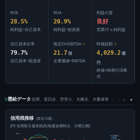
ROE
ROA
利益の質
28.5%
20.9%
良好
純利益÷自己資本
純利益÷総資産
営業CF ≥ 純利益
自己資本比率
推定EV/EBITDA
⊙
時価総額
⊙
79.7%
21.7
4,029.2
倍
億
自己資本÷総資産
企業価値÷EBITDA
円
終値×純発行済株
式
需給データ
信用、逆日歩、空売り、大株主、大量保有
×
b
↑
↓
信用残推移
(直近12週)
JPX 信用取引週末残高(毎週金曜時点、火曜公開)
15万株
信用買残
4万株
前週比 +3,200株