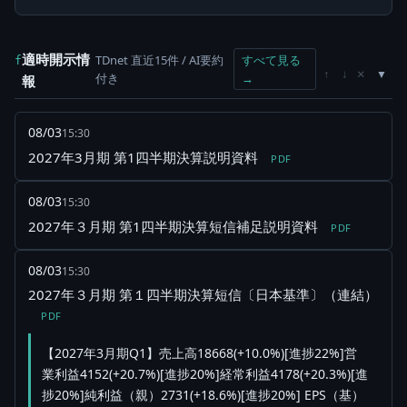
適時開示情
TDnet 直近15件 / AI要約
すべて見る
f
×
↑
↓
付き
→
報
08/03
15:30
2027年3月期 第1四半期決算説明資料
PDF
08/03
15:30
2027年３月期 第1四半期決算短信補足説明資料
PDF
08/03
15:30
2027年３月期 第１四半期決算短信〔日本基準〕（連結）
PDF
【2027年3月期Q1】売上高18668(+10.0%)[進捗22%]営
業利益4152(+20.7%)[進捗20%]経常利益4178(+20.3%)[進
捗20%]純利益（親）2731(+18.6%)[進捗20%] EPS（基）