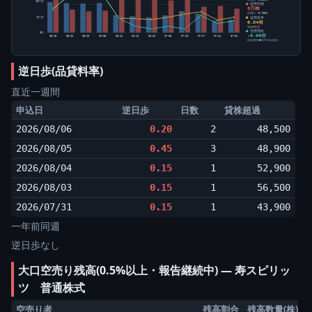
10万株
信用売残
8万株
前週比 -8,700株
信用倍率
5万株
0.54倍
買残÷売残
信用需給
0株
-0.06倍
05-15
05-22
05-29
06-05
06-12
06-19
06-26
07-03
07-10
07-17
07-24
07-31
純信用残÷5日平均出来高
逆日歩(品貸料率)
直近一週間
申込日
逆日歩
日数
貸株超過
2026/08/06
0.20
2
48,500
2026/08/05
0.45
3
48,900
2026/08/04
0.15
1
52,900
2026/08/03
0.15
1
56,500
2026/07/31
0.15
1
43,900
一年前同週
逆日歩なし
大口空売り残高(0.5%以上・報告継続中) ― 寿スピリッ
ツ 普通株式
空売り者
残高割合
残高数量(株)