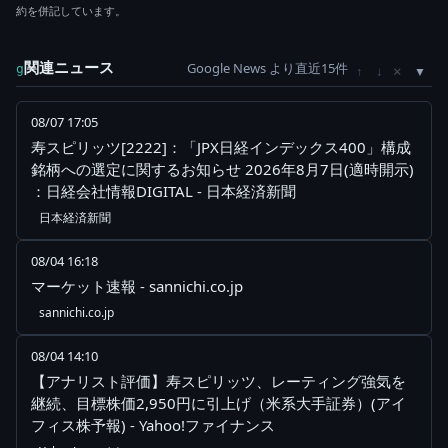
約を併記しています。
関連ニュース
Google News より直近15件
×
g
↑
↓
08/07 17:05
寿スピリッツ[2222]：「JPX日経インデックス400」構成
銘柄への選定に関するお知らせ 2026年8月7日(適時開示)
：日経会社情報DIGITAL - 日本経済新聞
日本経済新聞
08/04 16:18
マーケット速報 - sannichi.co.jp
sannichi.co.jp
08/04 14:10
【アナリスト評価】寿スピリッツ、レーティング強気を
継続、目標株価2,950円に引上げ（米系大手証券）(アイ
フィス株予報) - Yahoo!ファイナンス