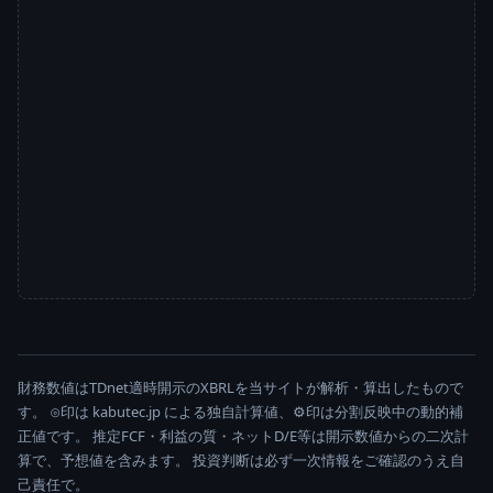
財務数値はTDnet適時開示のXBRLを当サイトが解析・算出したもので
す。 ⊙印は kabutec.jp による独自計算値、⚙印は分割反映中の動的補
正値です。 推定FCF・利益の質・ネットD/E等は開示数値からの二次計
算で、予想値を含みます。 投資判断は必ず一次情報をご確認のうえ自
己責任で。