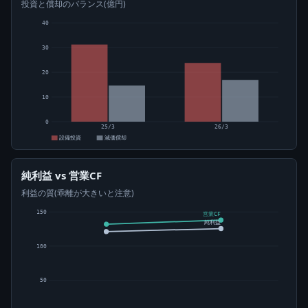
投資と償却のバランス(億円)
40
30
20
10
0
25/3
26/3
設備投資
減価償却
純利益 vs 営業CF
利益の質(乖離が大きいと注意)
150
営業CF
純利益
100
50