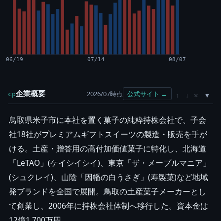
06/19
07/14
08/07
企業概要
2026/07時点
公式サイト →
cp
×
↑
↓
鳥取県米子市に本社を置く菓子の純粋持株会社で、子会
社18社がプレミアムギフトスイーツの製造・販売を手が
ける。土産・贈答用の高付加価値菓子に特化し、北海道
「LeTAO」(ケイシイシイ)、東京「ザ・メープルマニア」
(シュクレイ)、山陰「因幡の白うさぎ」(寿製菓)など地域
発ブランドを全国で展開。鳥取の土産菓子メーカーとし
て創業し、2006年に持株会社体制へ移行した。資本金は
12億1,700万円。