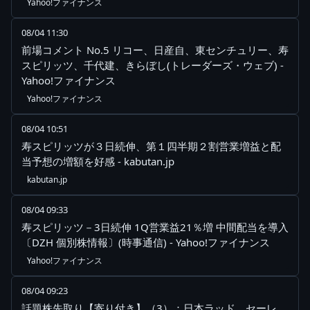
Yahoo!ファイナンス
08/04 11:30
前場コメント No.5 リコー、日産自、東センチュリー、寿
スピリッツ、千代建、きらぼし(トレーダーズ・ウェブ) -
Yahoo!ファイナンス
Yahoo!ファイナンス
08/04 10:51
寿スピリッツが３日続伸、第１四半期２割営業増益と配
当予想の増額を好感 - kabutan.jp
kabutan.jp
08/04 09:33
寿スピリッツ－3日続伸 1Q営業益21％増 中間配当を導入
〔DZH 個別株情報〕(時事通信) - Yahoo!ファイナンス
Yahoo!ファイナンス
08/04 09:23
話題株先取り【寄り付き】（3）：日本ラッド、セーレ