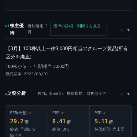
株主優
権利確定: 3
優待の詳細・利回りを見る
yt
×
↑
↓
月
→
待
【3月】100株以上一律3,000円相当のグループ製品(所有
区分を廃止)
100株から ・ 年間相当 3,000円
最終開示 2023/08/01
財務分析
独自計算値(⊙)、株価指標、財務健全性
×
a
↑
↓
PER(予想)
⊙
PBR
⊙
PSR
⊙
29.2
8.41
5.11
倍
倍
倍
終値÷予想EPS
終値÷BPS
時価総額÷売上高
89.4円