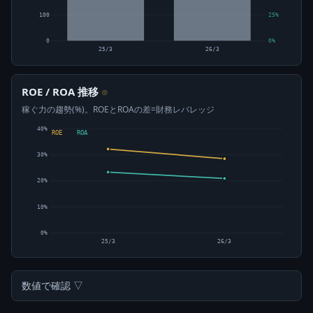
100
25%
0
0%
25/3
26/3
ROE / ROA 推移
⊙
稼ぐ力の趨勢(%)。ROEとROAの差=財務レバレッジ
40%
ROE
ROA
30%
20%
10%
0%
25/3
26/3
数値で確認 ▽