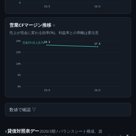
0
25/3
26/3
営業CFマージン推移
⊙
売上が現金に変わる効率(%)。利益率との乖離は要注意
20%
18.3
営業CF÷売上高(%)
17.5
15%
10%
5%
0%
25/3
26/3
数値で確認 ▽
貸借対照表デー
2026/3期 / バランスシート構成、資
e
×
↑
↓