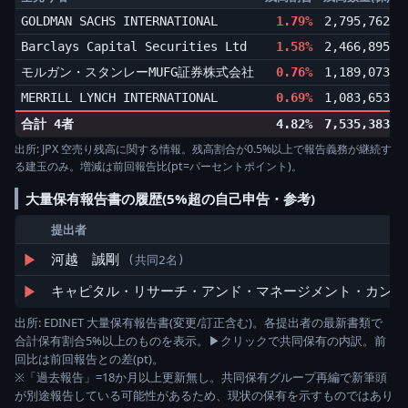
GOLDMAN SACHS INTERNATIONAL
1.79%
2,795,762
▼
Barclays Capital Securities Ltd
1.58%
2,466,895
▼
モルガン・スタンレーMUFG証券株式会社
0.76%
1,189,073
▼
MERRILL LYNCH INTERNATIONAL
0.69%
1,083,653
▲
合計 4者
4.82%
7,535,383
出所: JPX 空売り残高に関する情報。残高割合が0.5%以上で報告義務が継続す
る建玉のみ。増減は前回報告比(pt=パーセントポイント)。
大量保有報告書の履歴(5%超の自己申告・参考)
提出者
▶
河越 誠剛
(共同2名)
▶
キャピタル・リサーチ・アンド・マネージメント・カン
出所: EDINET 大量保有報告書(変更/訂正含む)。各提出者の最新書類で
合計保有割合5%以上のものを表示。▶クリックで共同保有の内訳。前
回比は前回報告との差(pt)。
※「過去報告」=18か月以上更新無し。共同保有グループ再編で新筆頭
が別途報告している可能性があるため、現状の保有を示すものではあり