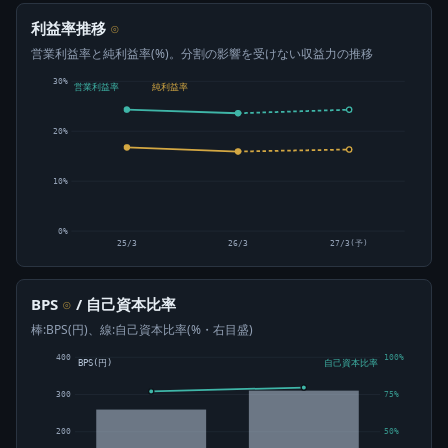
利益率推移
⊙
営業利益率と純利益率(%)。分割の影響を受けない収益力の推移
30%
営業利益率
純利益率
20%
10%
0%
25/3
26/3
27/3(予)
BPS
/ 自己資本比率
⊙
棒:BPS(円)、線:自己資本比率(%・右目盛)
400
100%
BPS(円)
自己資本比率
300
75%
200
50%