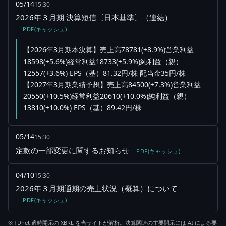
05/14
15:30
2026年３月期 決算短信〔日本基準〕（連結）
PDF(キャッシュ)
【2026年3月期本決算】売上高78781(+8.9%)営業利益
18598(+5.6%)経常利益18733(+5.9%)純利益（親）
12557(+3.6%) EPS（基）81.32円/株 配当金35円/株
【2027年3月期業績予想】売上高84500(+7.3%)営業利益
20550(+10.5%)経常利益20610(+10.0%)純利益（親）
13810(+10.0%) EPS（基）89.42円/株
05/14
15:30
定款の一部変更に関するお知らせ
PDF(キャッシュ)
04/10
15:30
2026年３月期通期の売上状況（概算）について
PDF(キャッシュ)
※ TDnet 適時開示の XBRL を当サイトが解析。決算関連の主要開示には AI による要