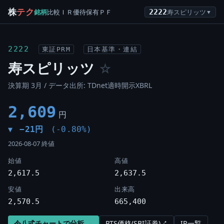
株
テク
銘柄
比較
ＩＲ
優待
保有
ＰＦ
2222
寿スピリッツ
▼
2222
東証PRM
日本基準・連結
寿スピリッツ
☆
決算期 3月 / データ出所: TDnet適時開示XBRL
2,609
円
−21円
(-0.80%)
▼
2026-08-07 終値
始値
高値
2,617.5
2,637.5
安値
出来高
2,570.5
665,400
令八式チャートで分析 →
PTS価格(SBI証券)↗
IR一覧