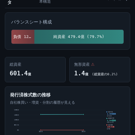
本構造
タ
バランスシート構成
負債 122.1億 (20.3%)
純資産 479.4億 (79.7%)
総資産
無形資産
⚠
601.4
1.4
億
億
(総資産の0.2%)
発行済株式数の推移
自社株買い・増資・分割の履歴が見える
2.00億株
発行済
1.56億株
1.50億株
株式総数
純発行済
1.54億株
1.00億株
総数-自己株
自己株
50百万株
1百万株
0.79%
0株
25/3
26/3