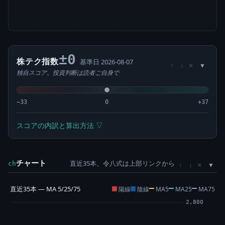
±0
株テク指数
基準日 2026-08-07
×
↑
↓
独自スコア。投資判断は読者ご自身で
−33
0
+37
スコアの内訳と算出方法 ▽
チャート
直近35本、令八式は上部リンクから
×
ch
↑
↓
直近35本 — MA 5/25/75
陽線
陰線
MA5
MA25
MA75
2,800