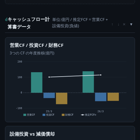
キャッシュフロー計
単位:億円 / 推定FCF = 営業CF +
d
×
↑
↓
設備投資(負値)
算書データ
営業CF / 投資CF / 財務CF
3つの CF の年度推移(億円)
200
100
0
-100
25/3
26/3
営業CF
投資CF
財務CF
推定FCF⊙
設備投資 vs 減価償却