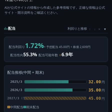
AIが公式サイトの情報から作成した参考情報です。正確な情報は公式
サイト・開示資料をご確認ください。
配当
利回りと推移
×
dv
↑
↓
1.72%
配当利回り
= 予想配当 45.00円 ÷ 株価 2,609円
55.3%
6.9年
配当性向
配当可能年数
⊙
配当推移(中間 + 期末)
32.00
2025/3
円
35.00
2026/3
円
45.00
2027/3
円
中間配当
期末配当