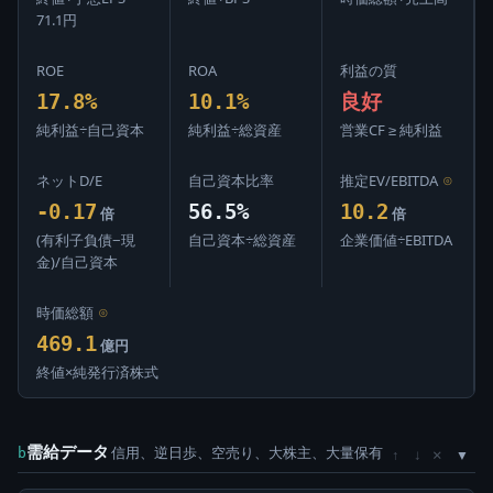
71.1円
ROE
ROA
利益の質
17.8%
10.1%
良好
純利益÷自己資本
純利益÷総資産
営業CF ≥ 純利益
ネットD/E
自己資本比率
推定EV/EBITDA
⊙
-0.17
56.5%
10.2
倍
倍
(有利子負債−現
自己資本÷総資産
企業価値÷EBITDA
金)/自己資本
時価総額
⊙
469.1
億円
終値×純発行済株式
需給データ
信用、逆日歩、空売り、大株主、大量保有
×
b
↑
↓