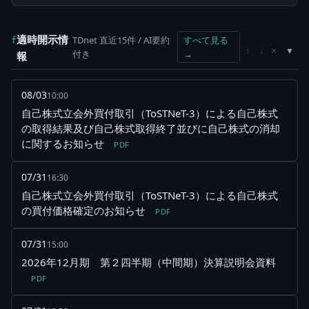
適時開示情
TDnet 直近15件 / AI要約
すべて見る
f
×
↑
↓
付き
→
報
08/03
10:00
自己株式立会外買付取引（ToSTNeT-3）による自己株式
の取得結果及び自己株式取得終了並びに自己株式の消却
に関するお知らせ
PDF
07/31
16:30
自己株式立会外買付取引（ToSTNeT-3）による自己株式
の買付価格確定のお知らせ
PDF
07/31
15:00
2026年12月期 第２四半期（中間期）決算説明会資料
PDF