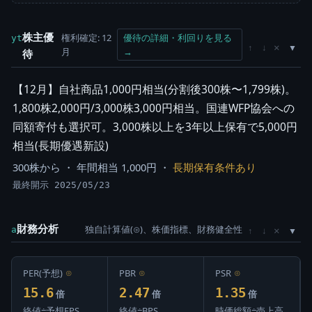
株主優
権利確定: 12
優待の詳細・利回りを見る
yt
×
↑
↓
月
→
待
【12月】自社商品1,000円相当(分割後300株〜1,799株)。
1,800株2,000円/3,000株3,000円相当。国連WFP協会への
同額寄付も選択可。3,000株以上を3年以上保有で5,000円
相当(長期優遇新設)
300株から ・ 年間相当 1,000円 ・
長期保有条件あり
最終開示 2025/05/23
財務分析
独自計算値(⊙)、株価指標、財務健全性
×
a
↑
↓
PER(予想)
⊙
PBR
⊙
PSR
⊙
15.6
2.47
1.35
倍
倍
倍
終値÷予想EPS
終値÷BPS
時価総額÷売上高