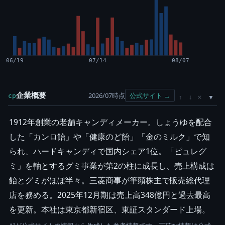
06/19
07/14
08/07
企業概要
2026/07時点
公式サイト →
cp
×
↑
↓
1912年創業の老舗キャンディメーカー。しょうゆを配合
した「カンロ飴」や「健康のど飴」「金のミルク」で知
られ、ハードキャンディで国内シェア1位。「ピュレグ
ミ」を軸とするグミ事業が第2の柱に成長し、売上構成は
飴とグミがほぼ半々。三菱商事が筆頭株主で販売総代理
店を務める。2025年12月期は売上高348億円と過去最高
を更新。本社は東京都新宿区、東証スタンダード上場。