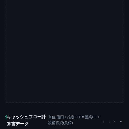
キャッシュフロー計
単位:億円 / 推定FCF = 営業CF +
d
×
↑
↓
設備投資(負値)
算書データ