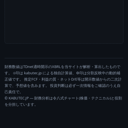
財務数値はTDnet適時開示のXBRLを当サイトが解析・算出したもので
す。 ⊙印は kabutec.jp による独自計算値、⚙印は分割反映中の動的補
正値です。 推定FCF・利益の質・ネットD/E等は開示数値からの二次計
算で、予想値を含みます。 投資判断は必ず一次情報をご確認のうえ自
己責任で。
© KABUTEC.JP — 財務分析は令八式チャート(株価・テクニカル)と役割
を分担しています。