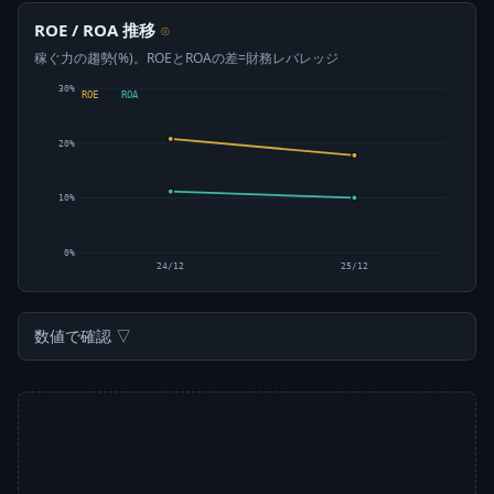
ROE / ROA 推移
⊙
稼ぐ力の趨勢(%)。ROEとROAの差=財務レバレッジ
30%
ROE
ROA
20%
10%
0%
24/12
25/12
数値で確認 ▽