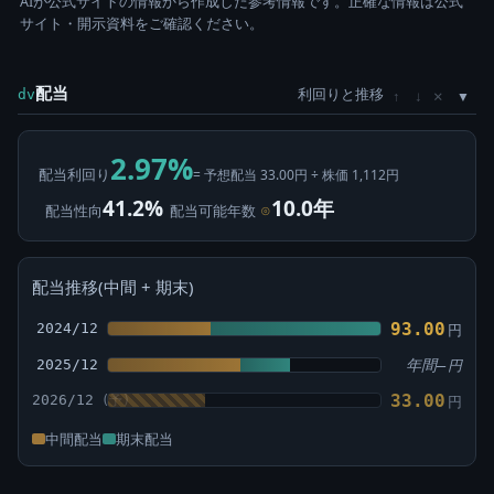
AIが公式サイトの情報から作成した参考情報です。正確な情報は公式
サイト・開示資料をご確認ください。
配当
利回りと推移
×
dv
↑
↓
2.97%
配当利回り
= 予想配当 33.00円 ÷ 株価 1,112円
41.2%
10.0年
配当性向
配当可能年数
⊙
配当推移(中間 + 期末)
93.00
2024/12
円
2025/12
年間—
円
33.00
2026/12
円
中間配当
期末配当