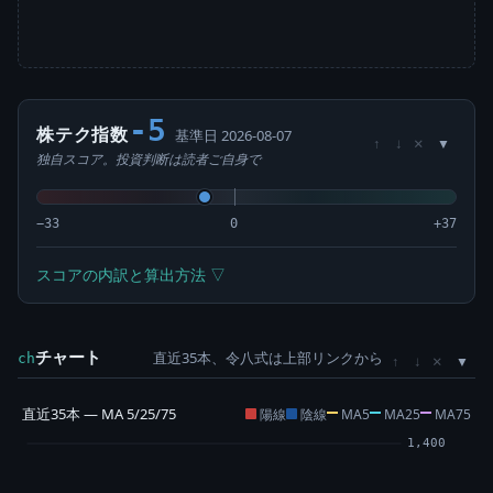
-5
株テク指数
基準日 2026-08-07
×
↑
↓
独自スコア。投資判断は読者ご自身で
−33
0
+37
スコアの内訳と算出方法 ▽
チャート
直近35本、令八式は上部リンクから
×
ch
↑
↓
直近35本 — MA 5/25/75
陽線
陰線
MA5
MA25
MA75
1,400