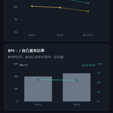
10%
5%
0%
24/12
25/12
26/12(予)
BPS
/ 自己資本比率
⊙
棒:BPS(円)、線:自己資本比率(%・右目盛)
600
100%
BPS(円)
自己資本比率
75%
400
50%
200
25%
0
0%
24/12
25/12