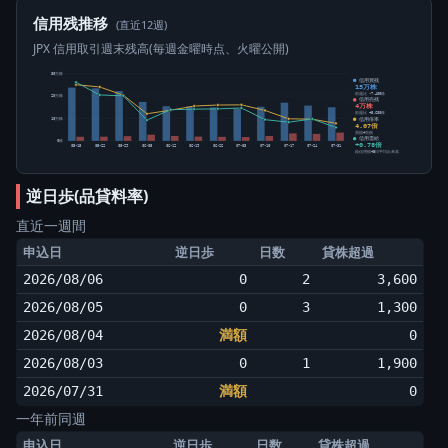
信用残推移
(直近12週)
JPX 信用取引週末残高(毎週金曜時点、火曜公開)
30万株
信用買残
15万株
前週比 -7,400株
20万株
信用売残
4万株
前週比 +5,600株
信用倍率
10万株
4.07倍
買残÷売残
信用需給
0株
+0.78倍
05-15
05-22
05-29
06-05
06-12
06-19
06-26
07-03
07-10
07-17
07-24
07-31
純信用残÷5日平均出来高
逆日歩(品貸料率)
直近一週間
申込日
逆日歩
日数
貸株超過
2026/08/06
0
2
3,600
2026/08/05
0
3
1,300
2026/08/04
満額
0
2026/08/03
0
1
1,900
2026/07/31
満額
0
一年前同週
申込日
逆日歩
日数
貸株超過