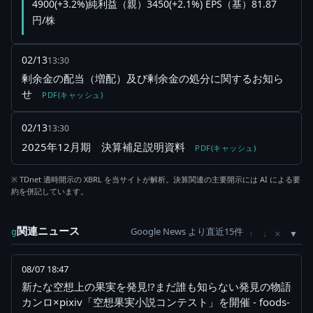
4900(+3.2%)純利益（親）3450(+2.1%) EPS（基）81.87
円/株
02/13
13:30
剰余金の配当（増配）及び剰余金の処分に関するお知ら
せ
PDF(キャッシュ)
02/13
13:30
2025年12月期 決算補足説明資料
PDF(キャッシュ)
※ TDnet 適時開示の XBRL を当サイトが解析。決算関連の主要開示には AI による要
約を併記しています。
関連ニュース
Google News より直近15件
×
g
↑
↓
08/07 18:47
新たな空想上の果実を発見!?まだ誰も知らない発見の物語
カンロ×pixiv「空想果実小説コンテスト」を開催 - foods-