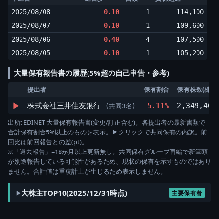
2025/08/08
0.10
1
114,100
2025/08/07
0.10
1
109,600
2025/08/06
0.40
4
107,500
2025/08/05
0.10
1
105,200
大量保有報告書の履歴(5%超の自己申告・参考)
提出者
保有割合
保有株数(株)
▶
株式会社三井住友銀行
5.11%
2,349,400
(共同3名)
出所: EDINET 大量保有報告書(変更/訂正含む)。各提出者の最新書類で
合計保有割合5%以上のものを表示。▶クリックで共同保有の内訳。前
回比は前回報告との差(pt)。
※「過去報告」=18か月以上更新無し。共同保有グループ再編で新筆頭
が別途報告している可能性があるため、現状の保有を示すものではあり
ません。合計値は重複計上が生じるため表示しません。
大株主TOP10(2025/12/31時点)
主要保有者