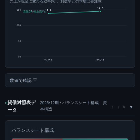
売上が現金に変わる効率(%)。利益率との乖離は要注意
14.5
15%
13.8
営業CF÷売上高(%)
10%
5%
0%
24/12
25/12
数値で確認 ▽
貸借対照表デ
2025/12期 / バランスシート構成、資
e
×
↑
↓
本構造
ータ
バランスシート構成