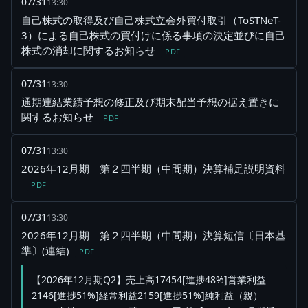
07/31
13:30
自己株式の取得及び自己株式立会外買付取引（ToSTNeT-
3）による自己株式の買付けに係る事項の決定並びに自己
株式の消却に関するお知らせ
PDF
07/31
13:30
通期連結業績予想の修正及び期末配当予想の据え置きに
関するお知らせ
PDF
07/31
13:30
2026年12月期 第２四半期（中間期）決算補足説明資料
PDF
07/31
13:30
2026年12月期 第２四半期（中間期）決算短信〔日本基
準〕(連結)
PDF
【2026年12月期Q2】売上高17454[進捗48%]営業利益
2146[進捗51%]経常利益2159[進捗51%]純利益（親）