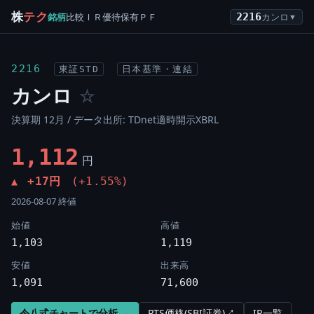
株
テク
銘柄
比較
ＩＲ
優待
保有
ＰＦ
2216
カンロ
▼
2216
東証STD
日本基準・連結
カンロ
☆
決算期 12月 / データ出所: TDnet適時開示XBRL
1,112
円
+17円
(+1.55%)
▲
2026-08-07 終値
始値
高値
1,103
1,119
安値
出来高
1,091
71,600
令八式チャートで分析 →
PTS価格(SBI証券)↗
IR一覧