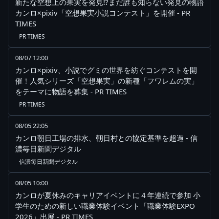
新たな空想上の果実を発見!?まだ誰も知らない発見の物語
カンロ×pixiv「空想果実小説コンテスト」を開催 - PR
TIMES
PR TIMES
08/07 12:00
カンロ×pixiv、小説でグミの世界を紡ぐコンテストを開
催！人気シリーズ「空想果実」の新種「フワレムの実」
をテーマに物語を募集 - PR TIMES
PR TIMES
08/05 22:05
カンロ朝日工場の排水、朝日村との協定基準を超過 - 信
濃毎日新聞デジタル
信濃毎日新聞デジタル
08/05 10:00
カンロが夏休みのキャリアイベントに４年連続で参加 小
学生のための新しい職業体験イベント「職業体験EXPO
2026」出展 - PR TIMES