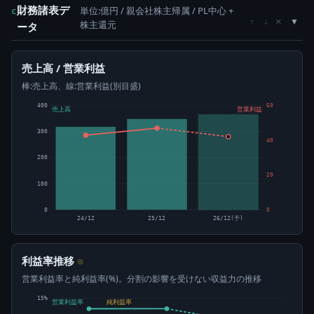
財務諸表デ
単位:億円 / 親会社株主帰属 / PL中心 +
c
×
↑
↓
株主還元
ータ
売上高 / 営業利益
棒:売上高、線:営業利益(別目盛)
400
60
売上高
営業利益
300
40
200
20
100
0
0
24/12
25/12
26/12(予)
利益率推移
⊙
営業利益率と純利益率(%)。分割の影響を受けない収益力の推移
15%
営業利益率
純利益率