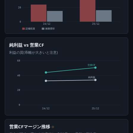
20
0
24/12
25/12
設備投資
減価償却
純利益 vs 営業CF
利益の質(乖離が大きいと注意)
60
営業CF
40
純利益
20
0
24/12
25/12
営業CFマージン推移
⊙