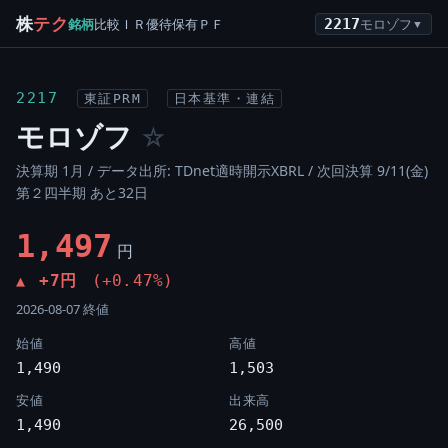
株
テク
銘柄
比較
ＩＲ
優待
保有
ＰＦ
2217
モロゾフ
▼
2217
東証PRM
日本基準・連結
モロゾフ
☆
決算期 1月 / データ出所: TDnet適時開示XBRL /
次回決算 9/11(金)
第２四半期 あと32日
1,497
円
+7円
(+0.47%)
▲
2026-08-07 終値
始値
高値
1,490
1,503
安値
出来高
1,490
26,500