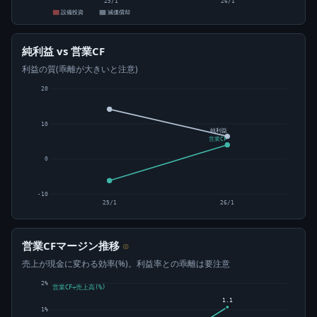
25/1
26/1
設備投資
減価償却
純利益 vs 営業CF
利益の質(乖離が大きいと注意)
20
10
純利益
営業CF
0
-10
25/1
26/1
営業CFマージン推移
⊙
売上が現金に変わる効率(%)。利益率との乖離は要注意
2%
営業CF÷売上高(%)
1.1
1%