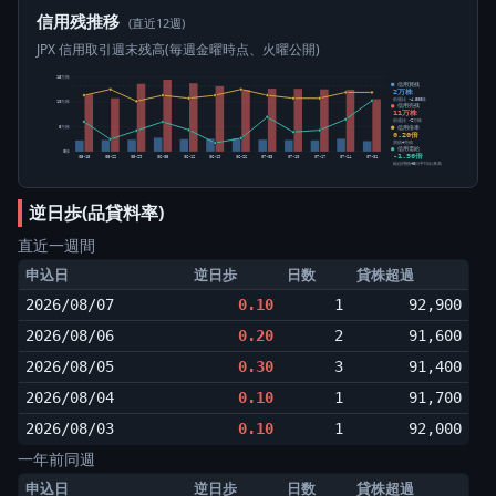
信用残推移
(直近12週)
JPX 信用取引週末残高(毎週金曜時点、火曜公開)
15万株
信用買残
2万株
前週比 -4,500株
10万株
信用売残
11万株
前週比 -2万株
信用倍率
5万株
0.20倍
買残÷売残
信用需給
0株
-1.56倍
05-15
05-22
05-29
06-05
06-12
06-19
06-26
07-03
07-10
07-17
07-24
07-31
純信用残÷5日平均出来高
逆日歩(品貸料率)
直近一週間
申込日
逆日歩
日数
貸株超過
2026/08/07
0.10
1
92,900
2026/08/06
0.20
2
91,600
2026/08/05
0.30
3
91,400
2026/08/04
0.10
1
91,700
2026/08/03
0.10
1
92,000
一年前同週
申込日
逆日歩
日数
貸株超過