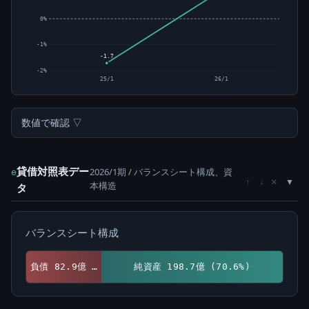
0%
-1%
-1.7
-2%
25/1
26/1
数値で確認 ▽
貸借対照表デー
2026/1期 / バランスシート構成、資
e
×
↑
↓
本構造
タ
バランスシート構成
負債 82.9億 (29.4%)
純資産 198.7億 (70.6%)