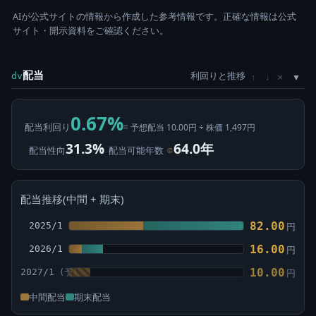
AIが公式サイトの情報から作成した参考情報です。正確な情報は公式
サイト・開示資料をご確認ください。
配当
利回りと推移
×
dv
↑
↓
0.67%
配当利回り
= 予想配当 10.00円 ÷ 株価 1,497円
31.3%
64.0年
配当性向
配当可能年数
⊙
配当推移(中間 + 期末)
82.00
2025/1
円
16.00
2026/1
円
10.00
2027/1
円
中間配当
期末配当