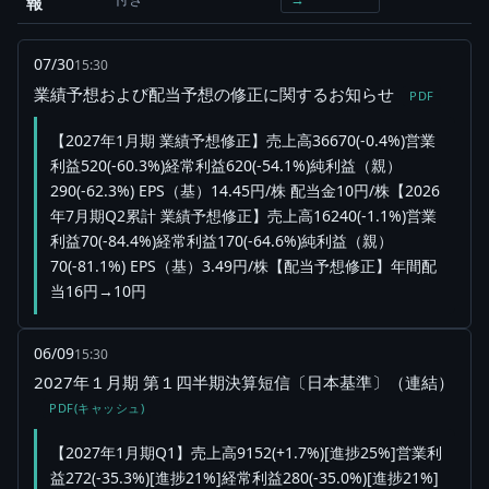
報
07/30
15:30
業績予想および配当予想の修正に関するお知らせ
PDF
【2027年1月期 業績予想修正】売上高36670(-0.4%)営業
利益520(-60.3%)経常利益620(-54.1%)純利益（親）
290(-62.3%) EPS（基）14.45円/株 配当金10円/株【2026
年7月期Q2累計 業績予想修正】売上高16240(-1.1%)営業
利益70(-84.4%)経常利益170(-64.6%)純利益（親）
70(-81.1%) EPS（基）3.49円/株【配当予想修正】年間配
当16円→10円
06/09
15:30
2027年１月期 第１四半期決算短信〔日本基準〕（連結）
PDF(キャッシュ)
【2027年1月期Q1】売上高9152(+1.7%)[進捗25%]営業利
益272(-35.3%)[進捗21%]経常利益280(-35.0%)[進捗21%]