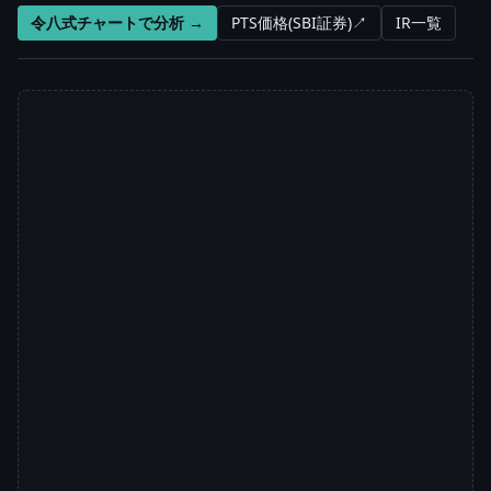
令八式チャートで分析 →
PTS価格(SBI証券)↗
IR一覧