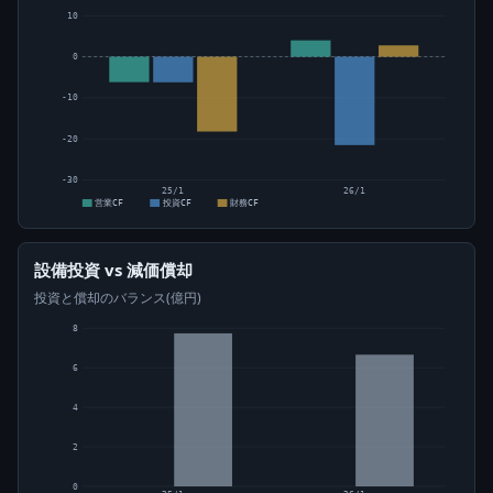
10
0
-10
-20
-30
25/1
26/1
営業CF
投資CF
財務CF
設備投資 vs 減価償却
投資と償却のバランス(億円)
8
6
4
2
0