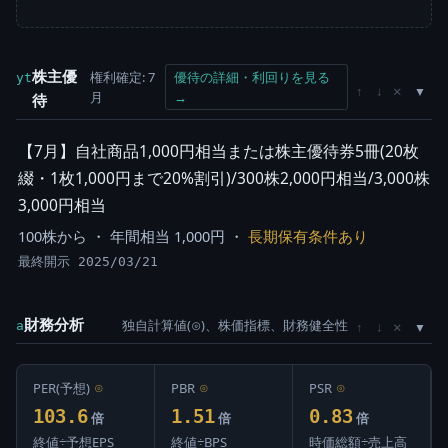
株主優
権利確定: 7
優待の詳細・利回りを見る
yt
×
↑
↓
月
→
待
【7月】自社商品1,000円相当または株主優待券5冊(20枚
綴・1枚1,000円まで20%割引)/300株2,000円相当/3,000株
3,000円相当
100株から ・ 年間相当 1,000円 ・
長期保有条件あり
最終開示 2025/03/21
財務分析
独自計算値(⊙)、株価指標、財務健全性
×
a
↑
↓
PER(予想)
⊙
PBR
⊙
PSR
⊙
103.6
1.51
0.83
倍
倍
倍
終値÷予想EPS
終値÷BPS
時価総額÷売上高