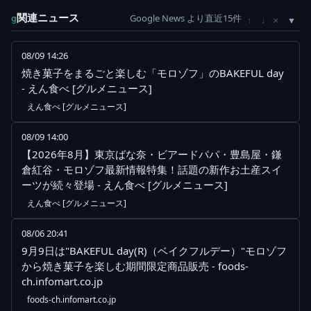
関連ニュース
Google News より直近15件
×
g
↑
↓
08/09 14:26
焼き菓子をまるごと楽しむ「モロゾフ」のBAKEFUL day
- えん食べ [グルメニュース]
えん食べ [グルメニュース]
08/09 14:00
【2026年8月】東京ばな奈・ビアードパパ・豊島屋・鎌
倉紅谷・モロゾフ最新情報特集！話題の新作お土産スイ
ーツが続々登場 - えん食べ [グルメニュース]
えん食べ [グルメニュース]
08/06 20:41
9月9日は"BAKEFUL day(R)（ベイクフルデー）"モロゾフ
から焼き菓子を楽しむ期間限定商品販売 - foods-
ch.infomart.co.jp
foods-ch.infomart.co.jp