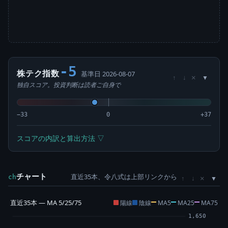
-5
株テク指数
基準日 2026-08-07
×
↑
↓
独自スコア。投資判断は読者ご自身で
−33
0
+37
スコアの内訳と算出方法 ▽
チャート
直近35本、令八式は上部リンクから
×
ch
↑
↓
直近35本 — MA 5/25/75
陽線
陰線
MA5
MA25
MA75
1,650