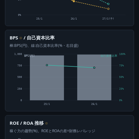
0%
25/1
26/1
27/1(予)
BPS
/ 自己資本比率
⊙
棒:BPS(円)、線:自己資本比率(%・右目盛)
1,000
100%
BPS(円)
自己資本比率
750
75%
500
50%
250
25%
0
0%
25/1
26/1
ROE / ROA 推移
⊙
稼ぐ力の趨勢(%)。ROEとROAの差=財務レバレッジ