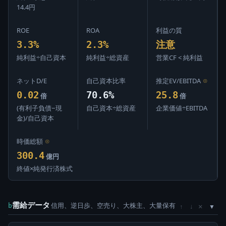
14.4円
ROE
ROA
利益の質
3.3%
2.3%
注意
純利益÷自己資本
純利益÷総資産
営業CF < 純利益
ネットD/E
自己資本比率
推定EV/EBITDA
⊙
0.02
70.6%
25.8
倍
倍
(有利子負債−現
自己資本÷総資産
企業価値÷EBITDA
金)/自己資本
時価総額
⊙
300.4
億円
終値×純発行済株式
需給データ
信用、逆日歩、空売り、大株主、大量保有
×
b
↑
↓