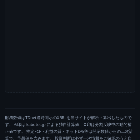
財務数値はTDnet適時開示のXBRLを当サイトが解析・算出したもので
す。 ⊙印は kabutec.jp による独自計算値、⚙印は分割反映中の動的補
正値です。 推定FCF・利益の質・ネットD/E等は開示数値からの二次計
算で、予想値を含みます。 投資判断は必ず一次情報をご確認のうえ自