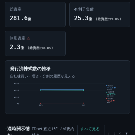
総資産
有利子負債
281.6
25.3
億
億
(総資産の9.0%)
無形資産
⚠
2.3
億
(総資産の0.8%)
発行済株式数の推移
自社株買い・増資・分割の履歴が見える
30百万株
発行済
21百万株
株式総数
20百万株
純発行済
20百万株
総数-自己株
10百万株
自己株
1百万株
5.67%
0株
25/1
26/1
適時開示情
TDnet 直近15件 / AI要約
すべて見る
f
×
↑
↓
付き
→