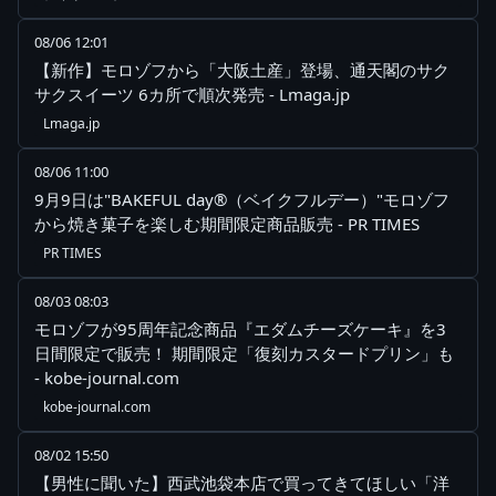
08/06 12:01
【新作】モロゾフから「大阪土産」登場、通天閣のサク
サクスイーツ 6カ所で順次発売 - Lmaga.jp
Lmaga.jp
08/06 11:00
9月9日は"BAKEFUL day®（ベイクフルデー）"モロゾフ
から焼き菓子を楽しむ期間限定商品販売 - PR TIMES
PR TIMES
08/03 08:03
モロゾフが95周年記念商品『エダムチーズケーキ』を3
日間限定で販売！ 期間限定「復刻カスタードプリン」も
- kobe-journal.com
kobe-journal.com
08/02 15:50
【男性に聞いた】西武池袋本店で買ってきてほしい「洋