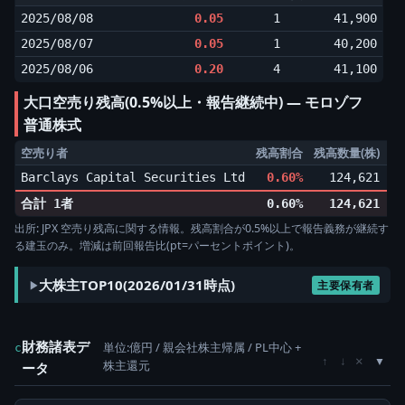
2025/08/08
0.05
1
41,900
2025/08/07
0.05
1
40,200
2025/08/06
0.20
4
41,100
大口空売り残高(0.5%以上・報告継続中) ― モロゾフ
普通株式
空売り者
残高割合
残高数量(株)
増
Barclays Capital Securities Ltd
0.60%
124,621
▲0
合計 1者
0.60%
124,621
出所: JPX 空売り残高に関する情報。残高割合が0.5%以上で報告義務が継続す
る建玉のみ。増減は前回報告比(pt=パーセントポイント)。
大株主TOP10(2026/01/31時点)
主要保有者
財務諸表デ
単位:億円 / 親会社株主帰属 / PL中心 +
c
×
↑
↓
株主還元
ータ