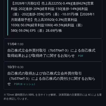
【2026年1月期Q3】売上高22255(-0.4%)[進捗62%]営業
利益-202[進捗-20%]経常利益-150[進捗-14%]純利益
（親）-202[進捗-35%] EPS（基）-10.01円/株【2026年1
月期通期予想】売上高35920(-0.3%)営業利益
1030(-50.0%)経常利益1060(-49.5%)純利益（親）
580(-59.0%) EPS（基）28.69円/株
11/04
11:00
自己株式立会外買付取引（ToSTNeT-3）による自己株式
取得結果および取得終了に関するお知らせ
PDF
10/31
16:30
自己株式の取得および自己株式立会外買付取引
（ToSTNeT-3）による自己株式の買付けに関するお知ら
せ
PDF(キャッシュ)
※ TDnet 適時開示の XBRL を当サイトが解析。決算関連の主要開示には AI による要
約を併記しています。