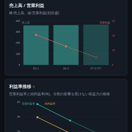
売上高 / 営業利益
棒:売上高、線:営業利益(別目盛)
400
30
売上高
営業利益
300
20
200
10
100
0
0
25/1
26/1
27/1(予)
利益率推移
⊙
営業利益率と純利益率(%)。分割の影響を受けない収益力の推移
6%
営業利益率
純利益率
4%
2%