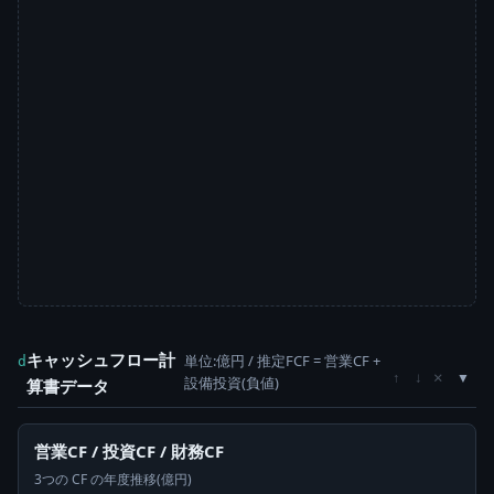
キャッシュフロー計
単位:億円 / 推定FCF = 営業CF +
d
×
↑
↓
設備投資(負値)
算書データ
営業CF / 投資CF / 財務CF
3つの CF の年度推移(億円)