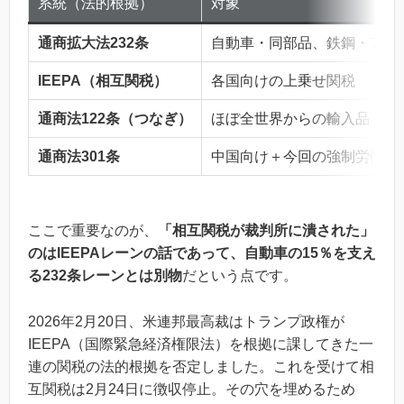
系統（法的根拠）
対象
通商拡大法232条
自動車・同部品、鉄鋼・アル
IEEPA（相互関税）
各国向けの上乗せ関税
通商法122条（つなぎ）
ほぼ全世界からの輸入品
通商法301条
中国向け＋今回の強制労働関
ここで重要なのが、
「相互関税が裁判所に潰された」
のはIEEPAレーンの話であって、自動車の15％を支え
る232条レーンとは別物
だという点です。
2026年2月20日、米連邦最高裁はトランプ政権が
IEEPA（国際緊急経済権限法）を根拠に課してきた一
連の関税の法的根拠を否定しました。これを受けて相
互関税は2月24日に徴収停止。その穴を埋めるため