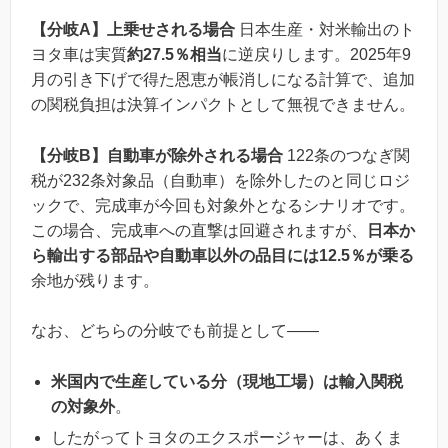
【分岐A】上乗せされる場合
日本生産・対米輸出のト
ヨタ車は実質
約27.5％相当
に逆戻りします。2025年9
月の引き下げで得た恩恵が帳消しになる計算で、追加
の関税負担は決算インパクトとして無視できません。
【分岐B】自動車が除外される場合
122条のつなぎ関
税が232条対象品（自動車）を除外したのと同じロジ
ックで、完成車が今回も対象外となるシナリオです。
この場合、完成車への直撃は回避されますが、
日本か
ら輸出する部品や自動車以外の品目には12.5％が乗る
余地が残ります。
なお、どちらの分岐でも前提として——
米国内で生産している分（現地工場）は輸入関税
の対象外
。
したがってトヨタのエクスポージャーは、あくま