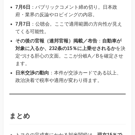
7月6日
：パブリックコメント締め切り。日本政
府・業界の反論やロビイングの内容。
7月7日
：公聴会。ここで適用範囲の方向性が見え
てくる可能性。
その後の官報（連邦官報）掲載／布告
：
自動車が
対象に入るか、232条の15％に上乗せされるか
を決
定づける肝心の文面。ここが分岐A／Bを確定させ
ます。
日米交渉の動向
：本件が交渉カードである以上、
政治決着で税率や適用が変わり得ます。
まとめ
トヨタの完成車にかかる対米関税は、
現在15％で