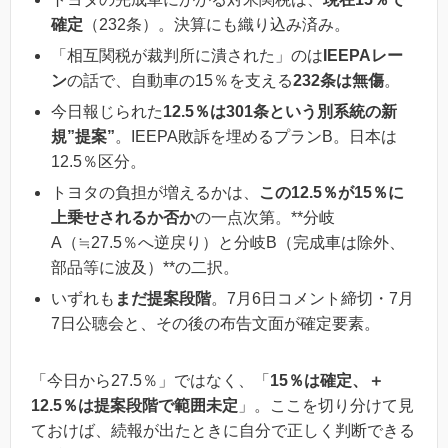
確定
（232条）。決算にも織り込み済み。
「相互関税が裁判所に潰された」のは
IEEPAレー
ン
の話で、自動車の15％を支える
232条は無傷
。
今日報じられた
12.5％は301条という別系統の新
規”提案”
。IEEPA敗訴を埋めるプランB。日本は
12.5％区分。
トヨタの負担が増えるかは、
この12.5％が15％に
上乗せされるか否か
の一点次第。**分岐
A（≒27.5％へ逆戻り）と分岐B（完成車は除外、
部品等に波及）**の二択。
いずれも
まだ提案段階
。7月6日コメント締切・7月
7日公聴会と、その後の布告文面が確定要素。
「今日から27.5％」ではなく、「
15％は確定、＋
12.5％は提案段階で範囲未定
」。ここを切り分けて見
ておけば、続報が出たときに自分で正しく判断できる