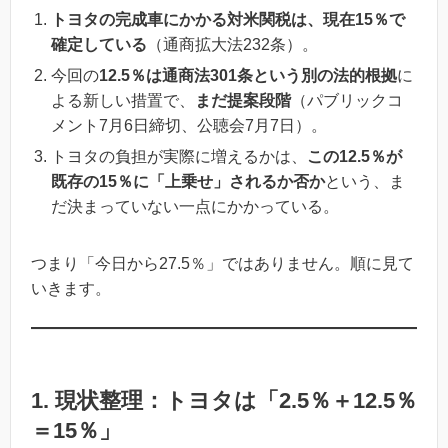
トヨタの完成車にかかる対米関税は、現在15％で
確定している
（通商拡大法232条）。
今回の
12.5％は通商法301条という別の法的根拠
に
よる新しい措置で、
まだ提案段階
（パブリックコ
メント7月6日締切、公聴会7月7日）。
トヨタの負担が実際に増えるかは、
この12.5％が
既存の15％に「上乗せ」されるか否か
という、ま
だ決まっていない一点にかかっている。
つまり「今日から27.5％」ではありません。順に見て
いきます。
1. 現状整理：トヨタは「2.5％＋12.5％
＝15％」