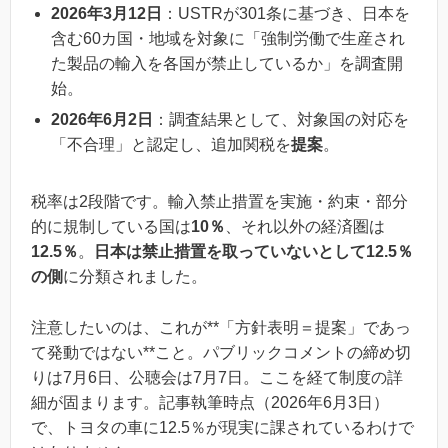
2026年3月12日
：USTRが301条に基づき、日本を
含む60カ国・地域を対象に「強制労働で生産され
た製品の輸入を各国が禁止しているか」を調査開
始。
2026年6月2日
：調査結果として、対象国の対応を
「不合理」と認定し、追加関税を
提案
。
税率は2段階です。輸入禁止措置を実施・約束・部分
的に規制している国は
10％
、それ以外の経済圏は
12.5％
。
日本は禁止措置を取っていないとして12.5％
の側
に分類されました。
注意したいのは、これが**「方針表明＝提案」であっ
て発動ではない**こと。パブリックコメントの締め切
りは7月6日、公聴会は7月7日。ここを経て制度の詳
細が固まります。記事執筆時点（2026年6月3日）
で、トヨタの車に12.5％が現実に課されているわけで