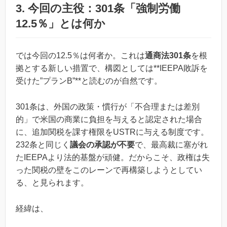
3. 今回の主役：301条「強制労働
12.5％」とは何か
では今回の12.5％は何者か。これは
通商法301条
を根
拠とする新しい措置で、構図としては**IEEPA敗訴を
受けた”プランB”**と読むのが自然です。
301条は、外国の政策・慣行が「不合理または差別
的」で米国の商業に負担を与えると認定された場合
に、追加関税を課す権限をUSTRに与える制度です。
232条と同じく
議会の承認が不要
で、最高裁に塞がれ
たIEEPAより法的基盤が頑健。だからこそ、政権は失
った関税の壁をこのレーンで再構築しようとしてい
る、と見られます。
経緯は、