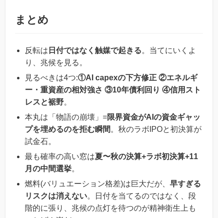
まとめ
反転は
日付ではなく触媒で起きる
。当てにいくよ
り、兆候を見る。
見るべきは4つ:
①AI capexの下方修正 ②エネルギ
ー・重資産の相対強さ ③10年債利回り ④信用スト
レスと裾野
。
本丸は「物語の崩壊」=
限界資金がAIの資金ギャッ
プを埋めるのを拒む瞬間
。秋のラボIPOと初決算が
試金石。
最も確率の高い窓は
夏〜秋の決算+ラボ初決算+11
月の中間選挙
。
燃料(バリュエーション格差)は巨大だが、
早すぎる
リスクは消えない
。日付を当てるのではなく、段
階的に張り、兆候の点灯を待つのが精神衛生上も