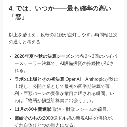
4. では、いつか——最も確率の高い
「窓」
以上を踏まえ、反転の兆候が点灯しやすい時間軸は次
の通りと考える。
2026年夏〜秋の決算シーズン
:今後2〜3回のハイパ
ースケーラー決算で、AI設備投資の持続性が試さ
れる。
ラボの上場とその初決算
:OpenAI・Anthropicが秋に
上場し、公開企業として最初の四半期決算で薄
利・巨額バーンの実像が衆目に晒される瞬間。い
わば「物語が損益計算書に出会う」点。
11月の米中間選挙
:政治・財政レジームの節目。
需給そのもの
:2000億ドル超の新規AI株の供給が、
それ自体ひとつの重力になる。