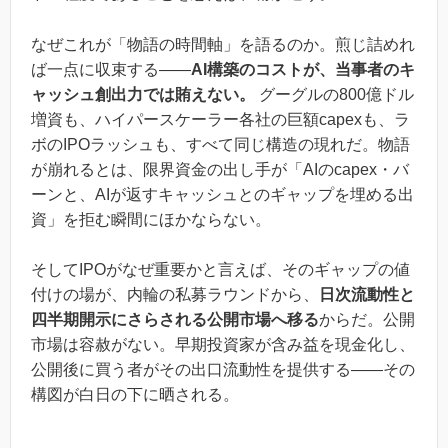
なぜこれが「物語の時間軸」を語るのか。煎じ詰めれ
ば一点に収束する——
AI構築のコストが、当事者のキ
ャッシュ創出力では賄えない。
グーグルの800億ドル
増資も、ハイパースケーラー各社の巨額capexも、ラ
ボのIPOラッシュも、すべて同じ構造の現れだ。物語
が崩れるとは、限界資金の出し手が「AIのcapex・バ
ーンと、AIが返すキャッシュとのギャップを埋める出
資」を拒む瞬間にほかならない。
そしてIPOがなぜ重要かと言えば、そのギャップの値
付けの場が、内輪の私募ラウンドから、
日次流動性と
四半期開示にさらされる公開市場へ移る
からだ。公開
市場は容赦がない。早期投資家が含み益を現金化し、
公開後に買う者がその出口流動性を提供する——その
構図が白日の下に晒される。