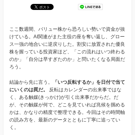
ここ数週間、バリュー株から恐ろしい勢いで資金が抜
けている。AI関連がまた主役の座を奪い返し、グロー
ス一強の地合いに逆戻りした。割安に放置された優良
株を握っている投資家ほど、「この流れはいつ終わる
のか」「自分は早すぎたのか」と問いたくなる局面だ
ろう。
結論から先に言う。
「いつ反転するか」を日付で当て
にいくのは罠だ。
反転はカレンダーの出来事ではな
く、ある触媒(きっかけ)が引く出来事だからだ。だ
が、その触媒が何で、どこを見ていれば兆候を掴める
かは、かなりの精度で整理できる。今回はその時間軸
の読み方を、最新のデータとともに丁寧に追ってい
く。