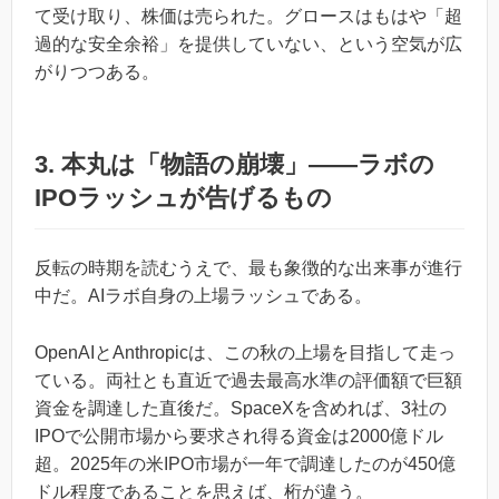
て受け取り、株価は売られた。グロースはもはや「超
過的な安全余裕」を提供していない、という空気が広
がりつつある。
3. 本丸は「物語の崩壊」——ラボの
IPOラッシュが告げるもの
反転の時期を読むうえで、最も象徴的な出来事が進行
中だ。AIラボ自身の上場ラッシュである。
OpenAIとAnthropicは、この秋の上場を目指して走っ
ている。両社とも直近で過去最高水準の評価額で巨額
資金を調達した直後だ。SpaceXを含めれば、3社の
IPOで公開市場から要求され得る資金は2000億ドル
超。2025年の米IPO市場が一年で調達したのが450億
ドル程度であることを思えば、桁が違う。