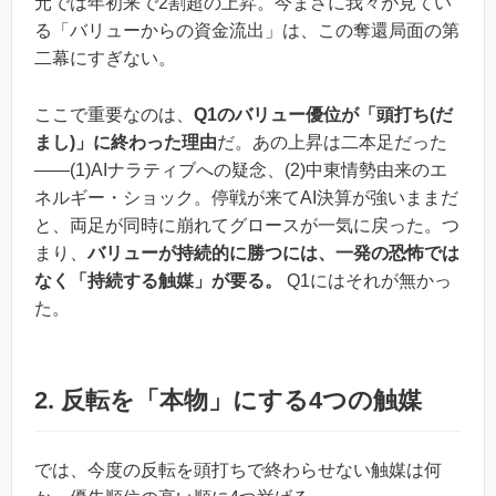
元では年初来で2割超の上昇。今まさに我々が見てい
る「バリューからの資金流出」は、この奪還局面の第
二幕にすぎない。
ここで重要なのは、
Q1のバリュー優位が「頭打ち(だ
まし)」に終わった理由
だ。あの上昇は二本足だった
——(1)AIナラティブへの疑念、(2)中東情勢由来のエ
ネルギー・ショック。停戦が来てAI決算が強いままだ
と、両足が同時に崩れてグロースが一気に戻った。つ
まり、
バリューが持続的に勝つには、一発の恐怖では
なく「持続する触媒」が要る。
Q1にはそれが無かっ
た。
2. 反転を「本物」にする4つの触媒
では、今度の反転を頭打ちで終わらせない触媒は何