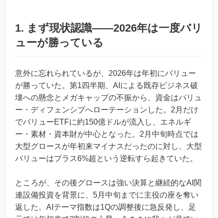
1. まず現状認識——2026年は一度バリ
ューが勝っている
意外に忘れられているが、2026年は年初にバリュー
が勝っていた。第1四半期、AIによる既存ビジネス破
壊への懸念とメガキャップの不振から、資金はバリュ
ー・ディフェンシブへローテーションした。2月だけ
でバリューETFに約150億ドルが流入し、エネルギ
ー・素材・資本財が中心となった。2月中旬時点では
大型グロースが年初来マイナスだったのに対し、大型
バリューはプラス6%超という逆転すら起きていた。
ところが、その後グロースは強い決算と継続的なAI関
連設備投資を背景に、5月中旬までに主役の座を奪い
返した。AIテーマ指数は1Qの調整後に急反発し、足