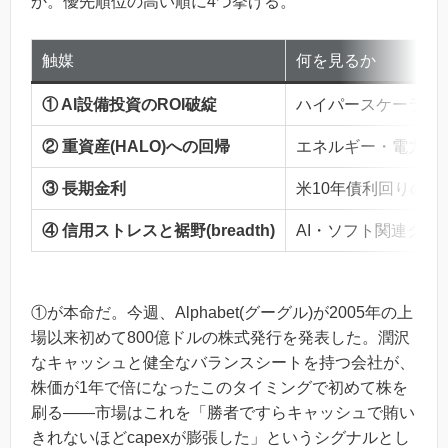
か。優先順位の高い順に4つ挙げる。
触媒
何を見るか
① AI設備投資のROI破綻
ハイパースケーラー
② 重資産(HALO)への回帰
エネルギー・電力・
③ 長期金利
米10年債利回りの方
④ 信用ストレスと裾野(breadth)
AI・ソフト関連ク
①が本命だ。今週、Alphabet(グーグル)が2005年の上
場以来初めて800億ドルの株式発行を発表した。潤沢
なキャッシュと健全なバランスシートを持つ会社が、
株価が1年で倍になったこのタイミングで初めて株を
刷る——市場はこれを「勝者ですらキャッシュで賄い
きれないほどcapexが膨張した」というシグナルとし