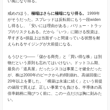
い風になり得る。
戒めのほう。
極端はさらに極端になり得る。
1999年
がそうだった。スプレッドは反転前にもう一段widen
し得るし、「安いには理由がある」バリュー・トラッ
プのリスクもある。だから「いつ」に賭ける投資は、
早すぎる=損益上は当面ずっと間違っている状態を耐
えられるサイジングが大前提になる。
もうひとつ——「儲かる商売」と「買い得な株」は別
物だという原則も忘れてはいけない。ドットコム期、
最良の「道具屋」だったシスコは事業こそ健全だった
が、株は2000年のピークから約8割崩れ、高値回復に
20年以上を要した。「構築は永遠に続く」という前提
の値段で買えば、正しい事業でも負ける。半導体の高
倍率銘柄に飛びつく前に、この一点だけは胸に刻みた
い。