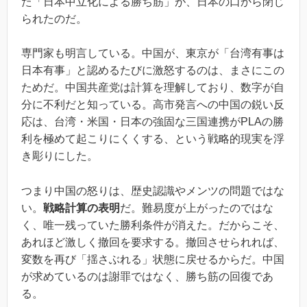
た「日本中立化による勝ち筋」が、日本の口から閉じ
られたのだ。
専門家も明言している。中国が、東京が「台湾有事は
日本有事」と認めるたびに激怒するのは、まさにこの
ためだ。中国共産党は計算を理解しており、数字が自
分に不利だと知っている。高市発言への中国の鋭い反
応は、台湾・米国・日本の強固な三国連携がPLAの勝
利を極めて起こりにくくする、という戦略的現実を浮
き彫りにした。
つまり中国の怒りは、歴史認識やメンツの問題ではな
い。
戦略計算の表明
だ。難易度が上がったのではな
く、唯一残っていた勝利条件が消えた。だからこそ、
あれほど激しく撤回を要求する。撤回させられれば、
変数を再び「揺さぶれる」状態に戻せるからだ。中国
が求めているのは謝罪ではなく、勝ち筋の回復であ
る。