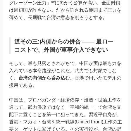
グレーゾーン圧力」**に向かう公算が高い。全面封鎖
は周辺国が許さない。だから許される範囲まで圧力を
薄めて、長期戦で台湾の意志を削ろうとする。
道その三:内側からの併合 ―― 最ロー
コストで、外国が軍事介入できない
そして、最も見落とされがちで、中国が実は最も力を
入れている本命路線がこれだ。武力でも封鎖でもな
く、
台湾の内側から呑み込む
。香港で用いたモデルの
援用である。
中国は、プロパガンダ・経済依存・浸透・世論工作を
通じて、武力侵攻ではなく「平和的統一」で台湾を支
配下に置くことを第一に狙ってきた。習近平自身が、
香港・マカオ・台湾を統一戦線(United Front)工作の主
要ターゲットに挙げている。その実行役が、台湾の野