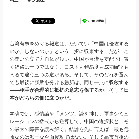
台湾有事をめぐる報道は、たいてい「中国は侵攻する
のか、しないのか」という二択に収束する。だが、こ
の問いの立て方自体が浅い。中国が台湾を支配下に置
く経路は一つではなく、コストも難易度も成功確率も
まるで違う三つの道がある。そして、そのどれを選ん
でも最後に勝敗を分ける急所は、同じ一点に収斂する
――
相手が合理的に抵抗の意志を保てるか
、そして
日
本がどちらの側に立つか
だ。
本稿では、感情論や「メンツ」論を排し、軍事シミュ
レーションの数式から逆算して、中国の選択肢と、そ
の最大の障害を読み解く。結論を先に言えば、最も危
険なのは派手な全面侵攻ではない。そして高市首相の