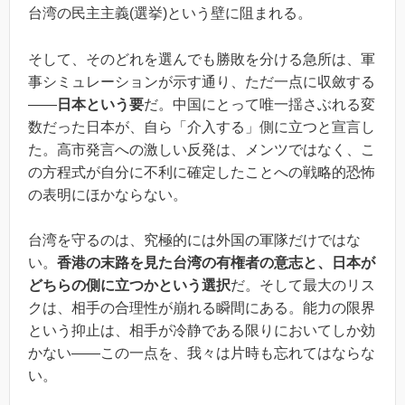
台湾の民主主義(選挙)という壁に阻まれる。
そして、そのどれを選んでも勝敗を分ける急所は、軍
事シミュレーションが示す通り、ただ一点に収斂する
――
日本という要
だ。中国にとって唯一揺さぶれる変
数だった日本が、自ら「介入する」側に立つと宣言し
た。高市発言への激しい反発は、メンツではなく、こ
の方程式が自分に不利に確定したことへの戦略的恐怖
の表明にほかならない。
台湾を守るのは、究極的には外国の軍隊だけではな
い。
香港の末路を見た台湾の有権者の意志と、日本が
どちらの側に立つかという選択
だ。そして最大のリス
クは、相手の合理性が崩れる瞬間にある。能力の限界
という抑止は、相手が冷静である限りにおいてしか効
かない――この一点を、我々は片時も忘れてはならな
い。