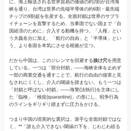
に、海上輸送される世界貿易の価値の約2割が台湾海
峡を通り、台湾は世界の先端半導体の約6割・最先端
チップの9割超を生産する。全面封鎖は世界のサプラ
イチェーンを直撃するため、当事国でない国まで「自
国経済のために」介入する動機を持つ。「人権」とい
う大義名分に加え、「航行の自由」と「半導体」とい
う、より各国を本気にさせる根拠が立つ。
だから中国は、このジレンマを回避する
抜け穴
を用意
している。一つは「部分封鎖」――海峡全体を止めず
一部の商業交通を通すことで、航行の自由の侵害と見
なされにくくし、介入の閾値を踏まない。もう一つは
「封鎖と呼ばない封鎖」――海警(法執行)を主体にし
た「臨検」「検疫(quarantine)」の形にし、戦争行為
のラインをギリギリ踏まずに圧力をかける。
つまり中国の現実的な選択は、派手な全面封鎖ではな
く、**「誰も介入できない閾値の下を、じわじわ絞る