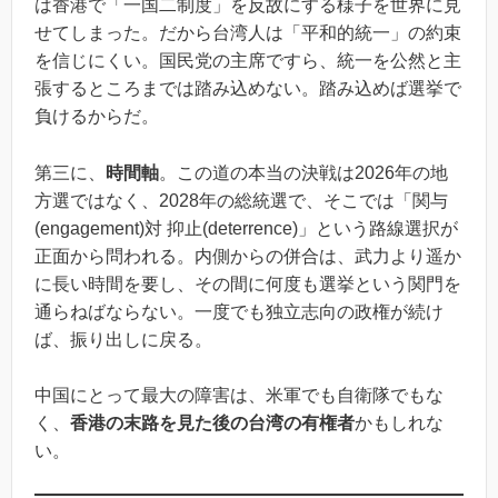
は香港で「一国二制度」を反故にする様子を世界に見
せてしまった。だから台湾人は「平和的統一」の約束
を信じにくい。国民党の主席ですら、統一を公然と主
張するところまでは踏み込めない。踏み込めば選挙で
負けるからだ。
第三に、
時間軸
。この道の本当の決戦は2026年の地
方選ではなく、2028年の総統選で、そこでは「関与
(engagement)対 抑止(deterrence)」という路線選択が
正面から問われる。内側からの併合は、武力より遥か
に長い時間を要し、その間に何度も選挙という関門を
通らねばならない。一度でも独立志向の政権が続け
ば、振り出しに戻る。
中国にとって最大の障害は、米軍でも自衛隊でもな
く、
香港の末路を見た後の台湾の有権者
かもしれな
い。