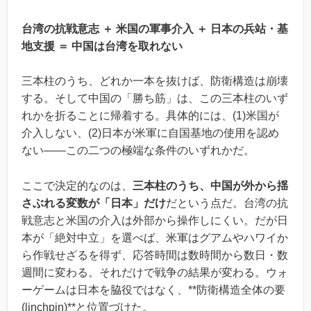
台湾の抗戦意志 ＋ 米国の軍事介入 ＋ 日本の兵站・基
地支援 ＝ 中国は台湾を取れない
三本柱のうち、どれか一本を抜けば、防衛構造は崩壊
する。そして中国の「勝ち筋」は、この三本柱のいず
れかを折ることに帰着する。具体的には、(1)米国が
介入しない、(2)日本が米軍に自国基地の使用を認め
ない――この二つの極端な条件のいずれかだ。
ここで決定的なのは、
三本柱のうち、中国が外から揺
さぶれる変数が「日本」だけ
だという点だ。台湾の抗
戦意志と米国の介入は外部から操作しにくい。だが日
本が「絶対中立」を選べば、米軍はグアムやハワイか
ら作戦せざるを得ず、応答時間は数時間から数日・数
週間に変わる。それだけで戦争の結果が変わる。ウォ
ーゲームは日本を脇役ではなく、**防衛構造全体の要
(linchpin)**と位置づけた。