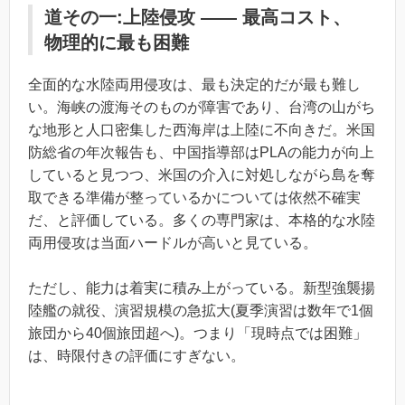
道その一:上陸侵攻 ―― 最高コスト、
物理的に最も困難
全面的な水陸両用侵攻は、最も決定的だが最も難し
い。海峡の渡海そのものが障害であり、台湾の山がち
な地形と人口密集した西海岸は上陸に不向きだ。米国
防総省の年次報告も、中国指導部はPLAの能力が向上
していると見つつ、米国の介入に対処しながら島を奪
取できる準備が整っているかについては依然不確実
だ、と評価している。多くの専門家は、本格的な水陸
両用侵攻は当面ハードルが高いと見ている。
ただし、能力は着実に積み上がっている。新型強襲揚
陸艦の就役、演習規模の急拡大(夏季演習は数年で1個
旅団から40個旅団超へ)。つまり「現時点では困難」
は、時限付きの評価にすぎない。