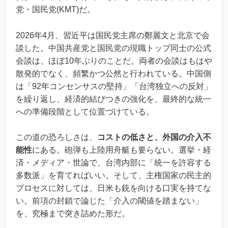
党・国民党(KMT)だ。
2026年4月、習近平は国民党主席の鄭麗文と北京で会
談した。中国共産党と国民党の現職トップ同士の公式
会談は、ほぼ10年ぶりのことだ。両者の会談はもはや
散発的でなく、頻繁かつ公然と行われている。中国側
は「92年コンセンサスの堅持」「台湾独立への反対」
を繰り返し、経済的結びつきの強化を、最終的な統一
への準備段階として位置づけている。
この道の恐ろしさは、
コストの低さと、外国の介入不
能性
にある。砲弾も上陸用舟艇も要らない。選挙・経
済・メディア・世論で、台湾内部に「統一を許容する
多数派」を育てればいい。そして、主権国家の民主的
プロセスに対しては、日米も銃を向ける口実を持てな
い。前項の封鎖で論じた「介入の閾値を踏まない」
を、究極まで突き詰めた形だ。