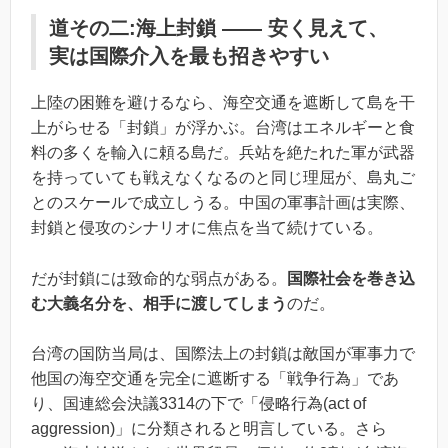
道その二:海上封鎖 ―― 安く見えて、
実は国際介入を最も招きやすい
上陸の困難を避けるなら、海空交通を遮断して島を干
上がらせる「封鎖」が浮かぶ。台湾はエネルギーと食
料の多くを輸入に頼る島だ。兵站を絶たれた軍が武器
を持っていても戦えなくなるのと同じ理屈が、島丸ご
とのスケールで成立しうる。中国の軍事計画は実際、
封鎖と侵攻のシナリオに焦点を当て続けている。
だが封鎖には致命的な弱点がある。
国際社会を巻き込
む大義名分を、相手に渡してしまう
のだ。
台湾の国防当局は、国際法上の封鎖は敵国が軍事力で
他国の海空交通を完全に遮断する「戦争行為」であ
り、国連総会決議3314の下で「侵略行為(act of
aggression)」に分類されると明言している。さら