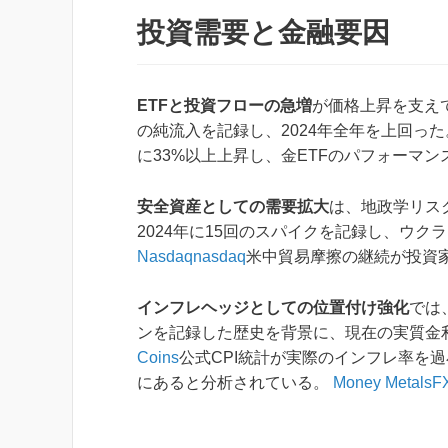
投資需要と金融要因
ETFと投資フローの急増
が価格上昇を支えて
の純流入を記録し、2024年全年を上回っ
に33%以上上昇し、金ETFのパフォーマ
安全資産としての需要拡大
は、地政学リス
2024年に15回のスパイクを記録し、ウ
Nasdaq
nasdaq
米中貿易摩擦の継続が投資
インフレヘッジとしての位置付け強化
では
ンを記録した歴史を背景に、現在の実質金
Coins
公式CPI統計が実際のインフレ率を
にあると分析されている。
Money Metals
FX