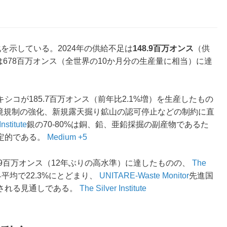
を示している。2024年の供給不足は
148.9百万オンス
（供
不足は678百万オンス（全世界の10か月分の生産量に相当）に達
シコが185.7百万オンス（前年比2.1%増）を生産したもの
境規制の強化、新規露天掘り鉱山の認可停止などの制約に直
Institute
銀の70-80%は銅、鉛、亜鉛採掘の副産物であるた
定的である。
Medium +5
93.9百万オンス（12年ぶりの高水準）に達したものの、
The
平均で22.3%にとどまり、
UNITAR
E-Waste Monitor
先進国
される見通しである。
The Silver Institute