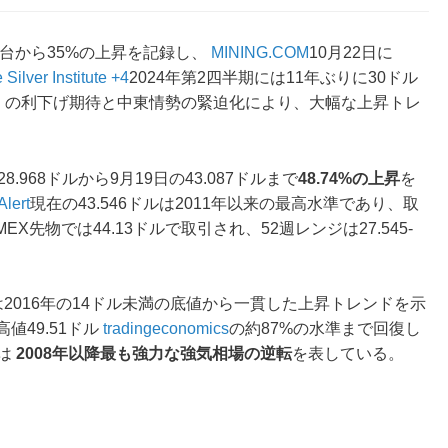
ル台から35%の上昇を記録し、
MINING.COM
10月22日に
 Silver Institute +4
2024年第2四半期には11年ぶりに30ドル
d）の利下げ期待と中東情勢の緊迫化により、大幅な上昇トレ
8.968ドルから9月19日の43.087ドルまで
48.74%の上昇
を
Alert
現在の43.546ドルは2011年以来の最高水準であり、取
MEX先物では44.13ドルで取引され、52週レンジは27.545-
2016年の14ドル未満の底値から一貫した上昇トレンドを示
高値49.51ドル
tradingeconomics
の約87%の水準まで回復し
は
2008年以降最も強力な強気相場の逆転
を表している。