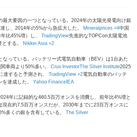
の最大要因の一つとなっている。2024年の太陽光発電向け銀
に達し、2014年の5%から急拡大した。
Mineralprices +4
中国
前年比45%増）し、
TradingView
先進的なTOPCon太陽電池
必要とする。
Nikkei Asia +2
となっている。バッテリー式電気自動車（BEV）は1台あた
機関車両より50%多い。
Crux Investor
The Silver Institute
2025
スに達すると予測され、
TradingView +2
電気自動車のバッテ
ーンを達成した。
Yahoo Finance
IEA
2024年に記録的な460.5百万オンスを消費し、前年比4%増と
は現在約7.5百万オンスだが、2030年までに23百万オンスに
40%多くの銀を含有している。
The Silver