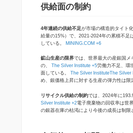
供給面の制約
4年連続の供給不足
が市場の構造的タイト化
給量の15%）で、2021-2024年の累積
している。
MINING.COM +6
鉱山生産の限界
では、世界最大の産銀国メキ
の、
The Silver Institute +5
労働力不足、環
面している。
The Silver Institute
The Silver 
め、銀価格上昇に対する生産の弾力性は限
リサイクル供給の制約
では、2024年に1
Silver Institute +2
電子廃棄物の回収率は世界
の銀器在庫の枯渇により今後の成長は制限