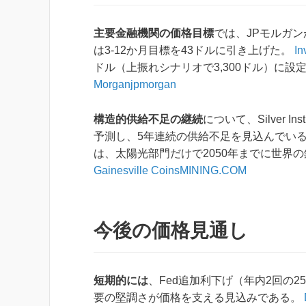
主要金融機関の価格目標
では、JPモルガン
は3-12か月目標を43ドルに引き上げた。
In
ドル（上振れシナリオで3,300ドル）に設
Morgan
jpmorgan
構造的供給不足の継続
について、Silver I
予測し、5年連続の供給不足を見込んでい
は、太陽光部門だけで2050年までに世界の
Gainesville Coins
MINING.COM
今後の価格見通し
短期的には
、Fed追加利下げ（年内2回の2
要の堅調さが価格を支える見込みである。