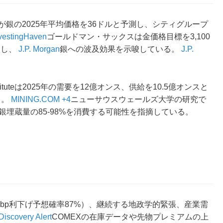
が銀の2025年平均価格を36ドルと予測し、シティグループ
vestingHaven
ゴールドマン・サックスは金価格目標を3,100
定し、
J.P. Morgan
銀への波及効果を示唆している。
J.P.
nstituteは2025年の需要を12億オンス、供給を10.5億オンスと
る。
MINING.COM +4
ニューサウスウェールズ大学の研究で
銀埋蔵量の85-98%を消費する可能性を指摘している。
5bp利下げ予想確率87%）、継続する地政学的緊張、産業需
Discovery Alert
COMEXの在庫データや先物プレミアムの上