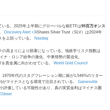
いる。2025年上半期にグローバルな銀ETFは
95百万オンス
た。
Discovery Alert +3
iShares Silver Trust（SLV）は2024年
ンスを上回っている。
Nasdaq
クの高まりにより顕著になっている。地政学リスク指数は
クライナ・ロシア紛争の激化、中東情勢の緊迫化、
家を貴金属に向かわせている。
World Gold Council
、1970年代のスタグフレーション期に銀が1,546%のリター
利がマイナスとなる環境で注目されている。
Gainesville
過小評価している可能性があり、真の実質金利はマイナス圏
Street