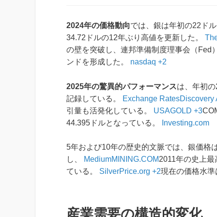
2024年の価格動向
では、銀は年初の22ド
34.72ドルの12年ぶり高値を更新した。
The
の壁を突破し、連邦準備制度理事会（Fe
ンドを形成した。
nasdaq +2
2025年の驚異的パフォーマンス
は、年初の2
記録している。
Exchange Rates
Discovery 
引量も活発化している。
USAGOLD +3
CO
44.395ドルとなっている。
Investing.com
5年および10年の歴史的文脈では、銀価格は
し、
Medium
MINING.COM
2011年の史上最
ている。
SilverPrice.org +2
現在の価格水準
産業需要の構造的変化