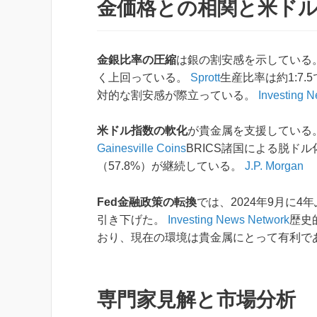
金価格との相関と米ド
金銀比率の圧縮
は銀の割安感を示している。現
く上回っている。
Sprott
生産比率は約1:7
対的な割安感が際立っている。
Investing 
米ドル指数の軟化
が貴金属を支援している。ド
Gainesville Coins
BRICS諸国による脱ド
（57.8%）が継続している。
J.P. Morgan
Fed金融政策の転換
では、2024年9月に4年
引き下げた。
Investing News Network
歴史
おり、現在の環境は貴金属にとって有利で
専門家見解と市場分析