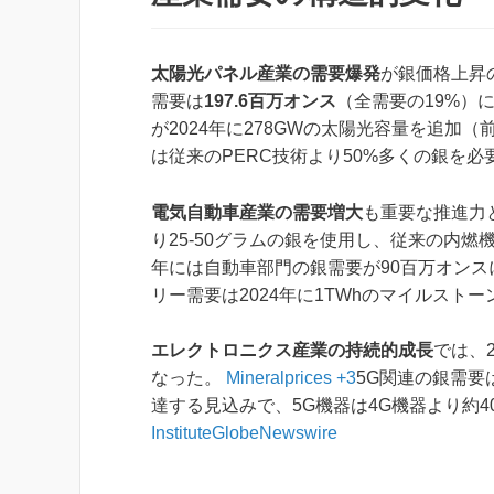
太陽光パネル産業の需要爆発
が銀価格上昇
需要は
197.6百万オンス
（全需要の19%）
が2024年に278GWの太陽光容量を追加（
は従来のPERC技術より50%多くの銀を
電気自動車産業の需要増大
も重要な推進力
り25-50グラムの銀を使用し、従来の内燃
年には自動車部門の銀需要が90百万オン
リー需要は2024年に1TWhのマイルスト
エレクトロニクス産業の持続的成長
では、
なった。
Mineralprices +3
5G関連の銀需要
達する見込みで、5G機器は4G機器より約
Institute
GlobeNewswire