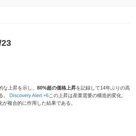
23
劇的な上昇を示し、
80%超の価格上昇
を記録して14年ぶりの高
いる。
Discovery Alert +6
この上昇は産業需要の構造的変化、
化が複合的に作用した結果である。