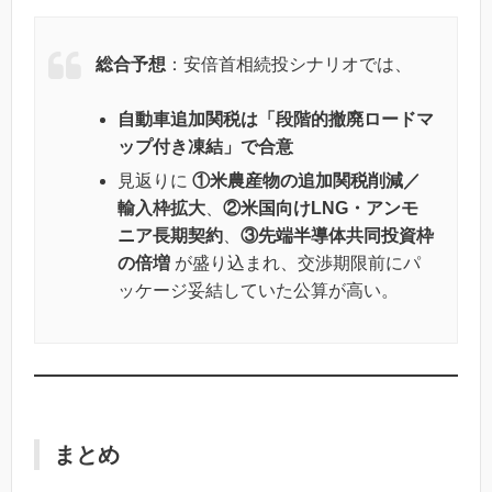
総合予想
：安倍首相続投シナリオでは、
自動車追加関税は「段階的撤廃ロードマ
ップ付き凍結」で合意
見返りに
①米農産物の追加関税削減／
輸入枠拡大
、
②米国向けLNG・アンモ
ニア長期契約
、
③先端半導体共同投資枠
の倍増
が盛り込まれ、交渉期限前にパ
ッケージ妥結していた公算が高い。
まとめ