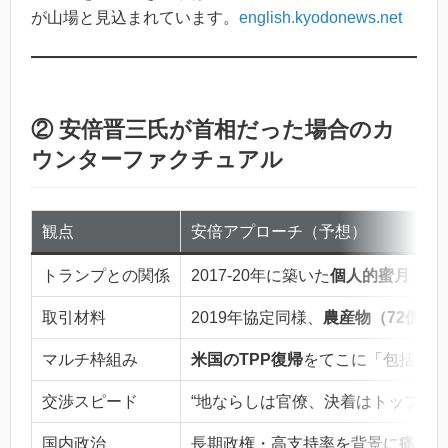
が山場と見込まれています。
english.kyodonews.net
② 安倍晋三氏が首相だった場合のカ
ウンターファクチュアル
観点
安倍アプローチ（予想）
トランプとの関係
2017-20年に築いた
個人的蜜月
と“
取引材料
2019年協定同様、
農産物（72億ド
マルチ枠組み
米国のTPP復帰
をてこに「包括パッ
交渉スピード
“地ならしは官僚、決着はトップ会談
国内政治
長期政権・高支持率を背景に
痛み分