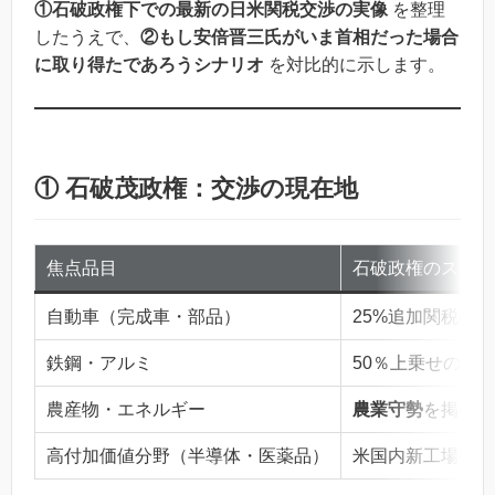
①石破政権下での最新の日米関税交渉の実像
を整理
したうえで、
②もし安倍晋三氏がいま首相だった場合
に取り得たであろうシナリオ
を対比的に示します。
① 石破茂政権：交渉の現在地
焦点品目
石破政権のスタン
自動車（完成車・部品）
25%追加関税の*
鉄鋼・アルミ
50％上乗せの対
農産物・エネルギー
農業守勢
を掲げつ
高付加価値分野（半導体・医薬品）
米国内新工場や共