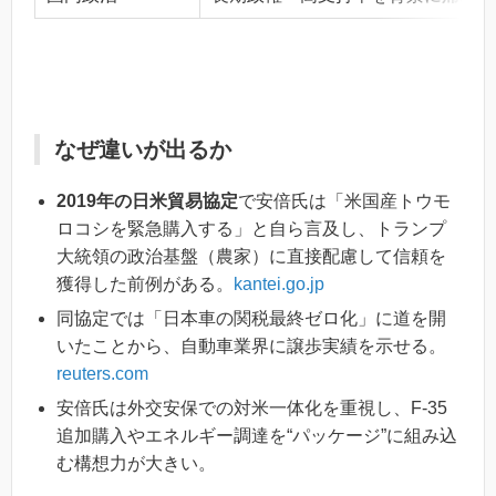
なぜ違いが出るか
2019年の日米貿易協定
で安倍氏は「米国産トウモ
ロコシを緊急購入する」と自ら言及し、トランプ
大統領の政治基盤（農家）に直接配慮して信頼を
獲得した前例がある。
kantei.go.jp
同協定では「日本車の関税最終ゼロ化」に道を開
いたことから、自動車業界に譲歩実績を示せる。
reuters.com
安倍氏は外交安保での対米一体化を重視し、F-35
追加購入やエネルギー調達を“パッケージ”に組み込
む構想力が大きい。