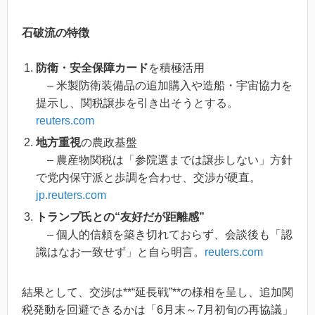
石破流の特徴
防衛・安全保障カード
を積極活用
– 米製防衛装備品の追加購入や造船・宇宙協力を
提示し、関税譲歩を引き出そうとする。
reuters.com
地方重視
の農政基盤
– 農産物関税は「参院選までは譲歩しない」方針
で党内保守派と歩調を合わせ、交渉が硬直。
jp.reuters.com
トランプ氏との“友好だが距離感”
– 個人的信頼を築き切れておらず、会談後も「認
識はなお一致せず」と自ら明言。
reuters.com
結果として、交渉は**“延長戦”**の様相を呈し、追加関
税発動を回避できるかは「6月末～7月初旬の再協議」