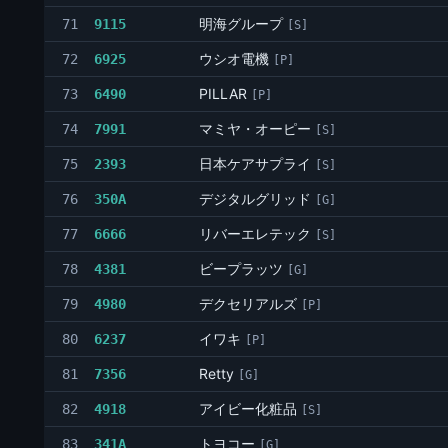
明海グループ
71
9115
[S]
ウシオ電機
72
6925
[P]
PILLAR
73
6490
[P]
マミヤ・オーピー
74
7991
[S]
日本ケアサプライ
75
2393
[S]
デジタルグリッド
76
350A
[G]
リバーエレテック
77
6666
[S]
ビープラッツ
78
4381
[G]
デクセリアルズ
79
4980
[P]
イワキ
80
6237
[P]
Retty
81
7356
[G]
アイビー化粧品
82
4918
[S]
トヨコー
83
341A
[G]