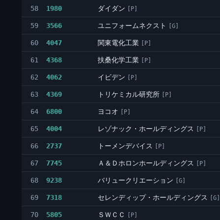
ダイダン
58
1980
[P]
ユニフォームネクスト
59
3566
[G]
関東電化工業
60
4047
[P]
扶桑化学工業
61
4368
[P]
イビデン
62
4062
[P]
トリケミカル研究所
63
4369
[P]
ヨコオ
64
6800
[P]
レゾナック・ホールディングス
65
4004
[P]
トーメンデバイス
66
2737
[P]
Ａ＆Ｄホロンホールディングス
67
7745
[P]
バリュークリエーション
68
9238
[G]
セレンディップ・ホールディングス
69
7318
[G]
ＳＷＣＣ
70
5805
[P]