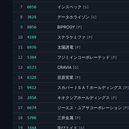
インスペック
7
6656
[S]
データホライゾン
8
3628
[G]
BIPROGY
9
8056
[P]
ステラケミファ
10
4109
[P]
太陽誘電
11
6976
[P]
フジミインコーポレーテッド
12
5384
[P]
CRAVIA
13
6573
[G]
荏原実業
14
6328
[P]
スカパーＪＳＡＴホールディングス
15
9412
[P]
キオクシアホールディングス
16
285A
[P]
ジーエス・ユアサコーポレーション
17
6674
[P]
三井金属
18
5706
[P]
学びエイド
19
184A
[G]