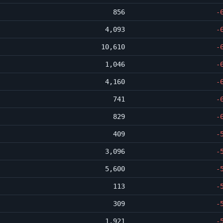
856
-
4,093
-
10,610
-
1,046
-
4,160
-
741
-
829
-
409
-
3,096
-
5,600
-
113
-
309
-
1,921
-