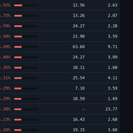
6.92%
12.56
2.63
6.75%
13.26
2.07
6.59%
24.27
2.28
6.58%
21.90
3.59
6.49%
63.60
9.71
6.40%
24.27
3.09
6.35%
18.11
1.68
6.31%
25.54
4.11
6.29%
7.10
3.59
6.29%
18.59
1.69
6.28%
―
23.77
6.23%
16.43
2.68
6.20%
19.15
3.60