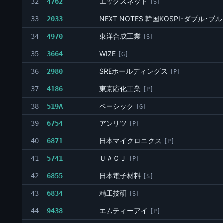
エックスネット
32
4762
[S]
NEXT NOTES 韓国KOSPI･ダブル･ブ
33
2033
東洋合成工業
34
4970
[S]
WIZE
35
3664
[G]
SREホールディングス
36
2980
[P]
東京応化工業
37
4186
[P]
ベーシック
38
519A
[G]
アンリツ
39
6754
[P]
日本マイクロニクス
40
6871
[P]
ＵＡＣＪ
41
5741
[P]
日本電子材料
42
6855
[S]
精工技研
43
6834
[S]
エムティーアイ
44
9438
[P]