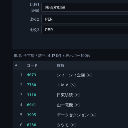
比較1
(必須)
比較2
比較3
市場: 全市場 / 該当:
4,173
件 / 表示: 1〜100位
#
コード
銘柄
ジィ・シィ企画
1
4073
[G]
ＩＭＶ
2
7760
[S]
日東紡績
3
3110
[P]
山一電機
4
6941
[P]
データセクション
5
3905
[G]
タツモ
6
6266
[P]