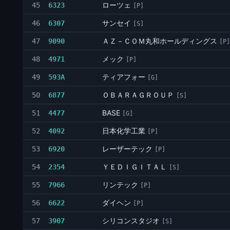
ローツェ
45
6323
[P]
サンセイ
46
6307
[S]
ＡＺ－ＣＯＭ丸和ホールディングス
47
9090
[P]
メック
48
4971
[P]
ティアフォー
49
593A
[G]
ＯＢＡＲＡＧＲＯＵＰ
50
6877
[S]
BASE
51
4477
[G]
日本化学工業
52
4092
[P]
レーザーテック
53
6920
[P]
ＹＥＤＩＧＩＴＡＬ
54
2354
[S]
リンテック
55
7966
[P]
ダイヘン
56
6622
[P]
シリコンスタジオ
57
3907
[S]