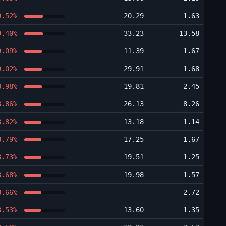
9.52%
20.29
1.63
9.40%
33.23
13.58
9.09%
11.39
1.67
9.02%
29.91
1.68
8.98%
19.81
2.45
8.86%
26.13
8.26
8.82%
13.18
1.14
8.79%
17.25
1.67
8.73%
19.51
1.25
8.68%
19.98
1.57
8.66%
―
2.72
8.53%
13.60
1.35