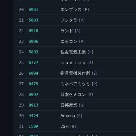
エンプラス
20
6961
[P]
フジクラ
21
5803
[P]
ランド
22
8918
[S]
ニチコン
23
6996
[P]
住友電気工業
24
5802
[P]
ｓａｎｔｅｃ
25
6777
[S]
指月電機製作所
26
6994
[S]
ミネベアミツミ
27
6479
[P]
日本ケミコン
28
6997
[P]
日邦産業
29
9913
[S]
Amazia
30
4424
[G]
JSH
31
150A
[G]