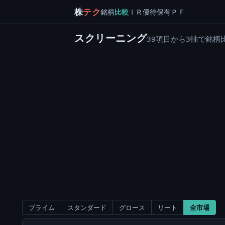
株
テク
銘柄
比較
ＩＲ
優待
保有
ＰＦ
スクリーニング
39項目から3軸で銘柄
プライム
スタンダード
グロース
リート
全市場