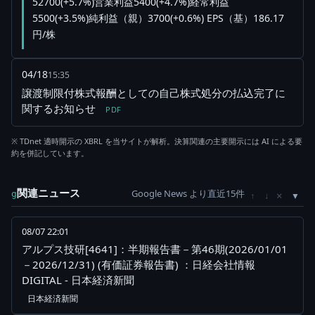
52700(+5.7%)営業利益5400(+4.7%)経常利益
5500(+3.5%)純利益（親）3700(+0.6%) EPS（基）186.17
円/株
04/18
15:35
譲渡制限付株式報酬としての自己株式処分の払込完了に
関するお知らせ
PDF
※ TDnet 適時開示の XBRL を当サイトが解析。決算関連の主要開示には AI による要
約を併記しています。
関連ニュース
Google News より直近15件
×
g
↑
↓
08/07 22:01
アルプス技研[4641]：半期報告書－第46期(2026/01/01
－2026/12/31) (有価証券報告書) ：日経会社情報
DIGITAL - 日本経済新聞
日本経済新聞