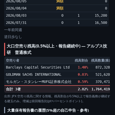
2026/08/05
満額
0
2026/08/04
満額
0
2026/08/03
0
1
15,200
2026/07/31
0
1
16,500
一年前同週
逆日歩なし
大口空売り残高(0.5%以上・報告継続中) ― アルプス技
研 普通株式
空売り者
残高割合
残高数量(株)
Barclays Capital Securities Ltd
1.40%
872,328
▲
GOLDMAN SACHS INTERNATIONAL
0.83%
521,620
▲
モルガン・スタンレーMUFG証券株式会社
0.59%
370,471
▼
合計 3者
2.82%
1,764,419
出所: JPX 空売り残高に関する情報。残高割合が0.5%以上で報告義務が継続す
る建玉のみ。増減は前回報告比(pt=パーセントポイント)。
大量保有報告書の履歴(5%超の自己申告・参考)