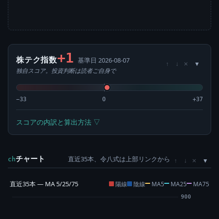
+1
株テク指数
基準日 2026-08-07
×
↑
↓
独自スコア。投資判断は読者ご自身で
−33
0
+37
スコアの内訳と算出方法 ▽
チャート
直近35本、令八式は上部リンクから
×
ch
↑
↓
直近35本 — MA 5/25/75
陽線
陰線
MA5
MA25
MA75
900