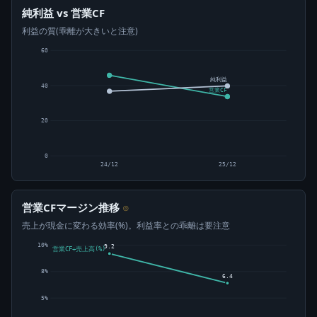
純利益 vs 営業CF
利益の質(乖離が大きいと注意)
60
純利益
40
営業CF
20
0
24/12
25/12
営業CFマージン推移
⊙
売上が現金に変わる効率(%)。利益率との乖離は要注意
10%
9.2
営業CF÷売上高(%)
8%
6.4
5%