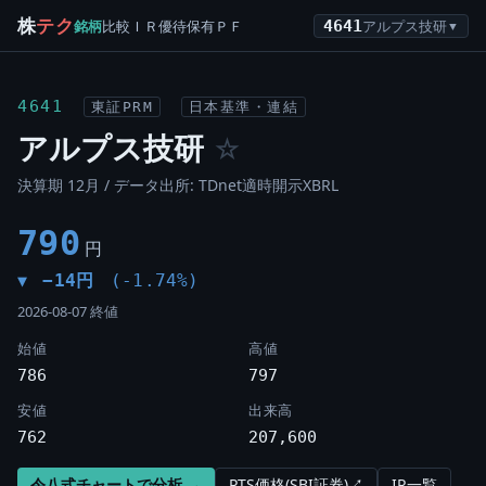
株
テク
銘柄
比較
ＩＲ
優待
保有
ＰＦ
4641
アルプス技研
▼
4641
東証PRM
日本基準・連結
アルプス技研
☆
決算期 12月 / データ出所: TDnet適時開示XBRL
790
円
−14円
(-1.74%)
▼
2026-08-07 終値
始値
高値
786
797
安値
出来高
762
207,600
令八式チャートで分析 →
PTS価格(SBI証券)↗
IR一覧