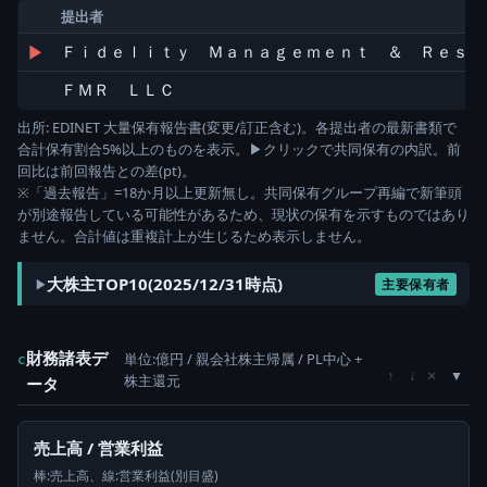
提出者
▶
Ｆｉｄｅｌｉｔｙ Ｍａｎａｇｅｍｅｎｔ ＆ Ｒｅｓ
ＦＭＲ ＬＬＣ
出所: EDINET 大量保有報告書(変更/訂正含む)。各提出者の最新書類で
合計保有割合5%以上のものを表示。▶クリックで共同保有の内訳。前
回比は前回報告との差(pt)。
※「過去報告」=18か月以上更新無し。共同保有グループ再編で新筆頭
が別途報告している可能性があるため、現状の保有を示すものではあり
ません。合計値は重複計上が生じるため表示しません。
大株主TOP10(2025/12/31時点)
主要保有者
財務諸表デ
単位:億円 / 親会社株主帰属 / PL中心 +
c
×
↑
↓
株主還元
ータ
売上高 / 営業利益
棒:売上高、線:営業利益(別目盛)