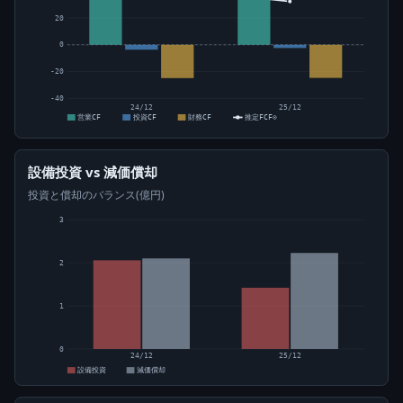
20
0
-20
-40
24/12
25/12
営業CF
投資CF
財務CF
推定FCF⊙
設備投資 vs 減価償却
投資と償却のバランス(億円)
3
2
1
0
24/12
25/12
設備投資
減価償却