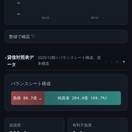
3%
0%
24/12
25/12
数値で確認 ▽
貸借対照表デ
2025/12期 / バランスシート構成、資
e
×
↑
↓
本構造
ータ
バランスシート構成
負債 88.7億 (30.3%)
純資産 204.4億 (69.7%)
総資産
有利子負債