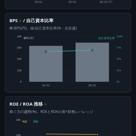
24/12
25/12
26/12(予)
BPS
/ 自己資本比率
⊙
棒:BPS(円)、線:自己資本比率(%・右目盛)
400
100%
BPS(円)
自己資本比率
300
75%
200
50%
100
25%
0
0%
24/12
25/12
ROE / ROA 推移
⊙
稼ぐ力の趨勢(%)。ROEとROAの差=財務レバレッジ
30%
ROE
ROA
20%