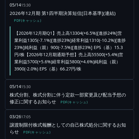
05/14
15:30
2026年12月期 第1四半期決算短信[日本基準](連結)
PDF(キャッシュ)
【2026年12月期Q1】売上高13304(+6.5%)[進捗24%]営
業利益1305(-7.1%)[進捗23%]経常利益1310(-10.2%)[進捗
23%]純利益（親）900(-7.5%)[進捗23%] EPS（基）15.3
円/株【2026年12月期通期予想】売上高55500(+5.4%)営
業利益5700(+5.6%)経常利益5800(+4.6%)純利益（親）
3900(-2.0%) EPS（基）66.27円/株
05/14
15:30
株式分割、株式分割に伴う定款一部変更及び配当予想の
修正に関するお知らせ
PDF(キャッシュ)
03/26
17:05
譲渡制限付株式報酬としての自己株式処分に関するお知
らせ
PDF(キャッシュ)