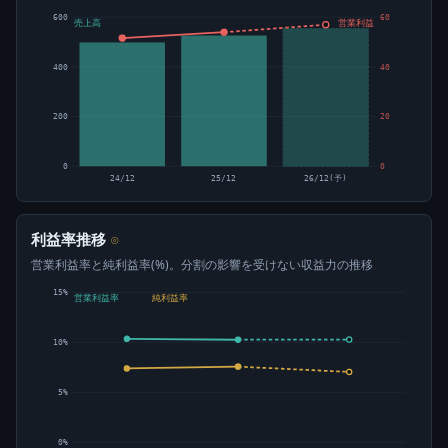
600
60
売上高
営業利益
400
40
200
20
0
0
24/12
25/12
26/12(予)
利益率推移
⊙
営業利益率と純利益率(%)。分割の影響を受けない収益力の推移
15%
営業利益率
純利益率
10%
5%
0%