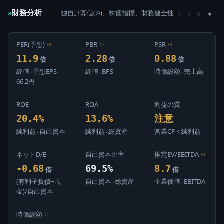
財務分析
独自計算値(⊙)、株価指標、財務健全性
×
a
↑
↓
PER(予想)
⊙
PBR
⊙
PSR
⊙
11.9
2.28
0.88
倍
倍
倍
終値÷予想EPS
終値÷BPS
時価総額÷売上高
66.2円
ROE
ROA
利益の質
20.4%
13.6%
注意
純利益÷自己資本
純利益÷総資産
営業CF < 純利益
ネットD/E
自己資本比率
推定EV/EBITDA
⊙
-0.68
69.5%
8.7
倍
倍
(有利子負債−現
自己資本÷総資産
企業価値÷EBITDA
金)/自己資本
時価総額
⊙