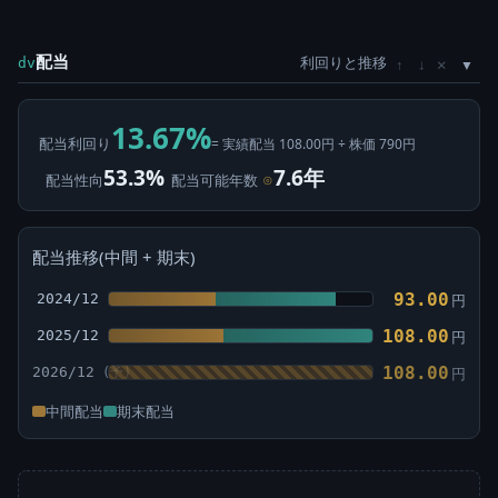
配当
利回りと推移
×
dv
↑
↓
13.67%
配当利回り
= 実績配当 108.00円 ÷ 株価 790円
53.3%
7.6年
配当性向
配当可能年数
⊙
配当推移(中間 + 期末)
93.00
2024/12
円
108.00
2025/12
円
108.00
2026/12
円
中間配当
期末配当