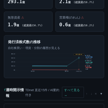
293.1
2.1
億
億
(総資産の0.7%)
無形資産
⚠
営業権(のれん)
⚠
1.9
0.6
億
(総資産の0.7%)
億
(総資産の0.2%)
発行済株式数の推移
自社株買い・増資・分割の履歴が見える
80百万株
6/27 分割 1→3
発行済
62百万株
60百万株
分割後 (予想)
純発行済
59百万株
40百万株
分割後 (予想)
自己株
20百万株
3百万株
5.45%
0株
24/12
25/12
分割後(予想)
適時開示情
TDnet 直近15件 / AI要約
すべて見る
f
×
↑
↓
付き
→
報