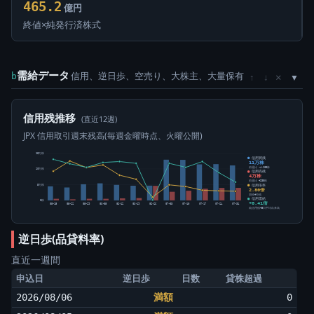
465.2
億円
終値×純発行済株式
需給データ
信用、逆日歩、空売り、大株主、大量保有
×
b
↑
↓
信用残推移
(直近12週)
JPX 信用取引週末残高(毎週金曜時点、火曜公開)
15万株
信用買残
11万株
前週比 -4,100株
10万株
信用売残
4万株
前週比 +200株
信用倍率
5万株
2.80倍
買残÷売残
信用需給
0株
+0.41倍
05-15
05-22
05-29
06-05
06-12
06-19
06-26
07-03
07-10
07-17
07-24
07-31
純信用残÷5日平均出来高
逆日歩(品貸料率)
直近一週間
申込日
逆日歩
日数
貸株超過
2026/08/06
満額
0