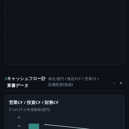
キャッシュフロー計
単位:億円 / 推定FCF = 営業CF +
d
×
↑
↓
設備投資(負値)
算書データ
営業CF / 投資CF / 財務CF
3つの CF の年度推移(億円)
60
40