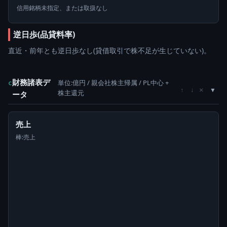
信用銘柄未指定、または取扱なし
逆日歩(品貸料率)
直近・前年とも逆日歩なし(貸借取引で株不足が生じていない)。
財務諸表デ
単位:億円 / 親会社株主帰属 / PL中心 +
c
×
↑
↓
株主還元
ータ
売上
棒:売上