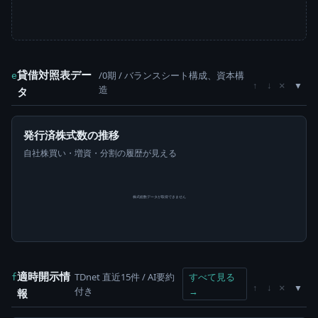
貸借対照表デー
/0期 / バランスシート構成、資本構
e
×
↑
↓
造
タ
発行済株式数の推移
自社株買い・増資・分割の履歴が見える
株式総数データが取得できません
適時開示情
TDnet 直近15件 / AI要約
すべて見る
f
×
↑
↓
付き
→
報