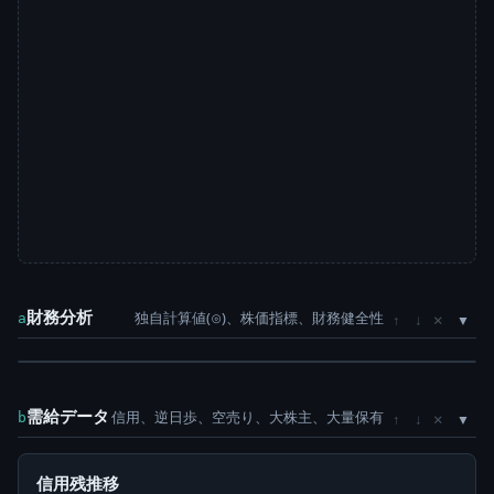
財務分析
独自計算値(⊙)、株価指標、財務健全性
×
a
↑
↓
需給データ
信用、逆日歩、空売り、大株主、大量保有
×
b
↑
↓
信用残推移