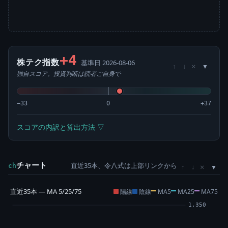
+4
株テク指数
基準日 2026-08-06
×
↑
↓
独自スコア。投資判断は読者ご自身で
−33
0
+37
スコアの内訳と算出方法 ▽
チャート
直近35本、令八式は上部リンクから
×
ch
↑
↓
直近35本 — MA 5/25/75
陽線
陰線
MA5
MA25
MA75
1,350