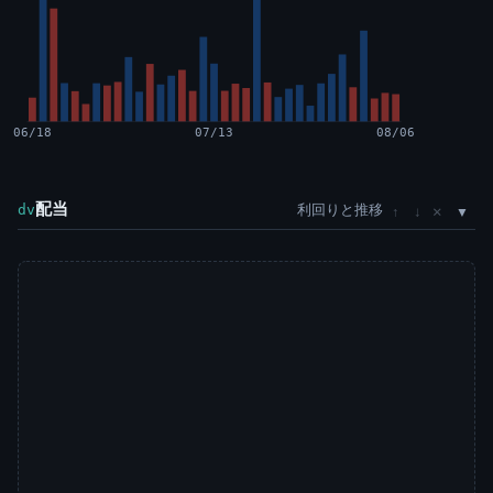
06/18
07/13
08/06
配当
利回りと推移
×
dv
↑
↓