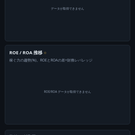
データが取得できません
ROE / ROA 推移
⊙
稼ぐ力の趨勢(%)。ROEとROAの差=財務レバレッジ
ROE/ROA データが取得できません