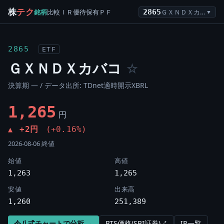
株
テク
銘柄
比較
ＩＲ
優待
保有
ＰＦ
2865
ＧＸＮＤＸカバコ
▼
2865
ETF
ＧＸＮＤＸカバコ
☆
決算期 — / データ出所: TDnet適時開示XBRL
1,265
円
+2円
(+0.16%)
▲
2026-08-06 終値
始値
高値
1,263
1,265
安値
出来高
1,260
251,389
令八式チャートで分析 →
PTS価格(SBI証券)↗
IR一覧