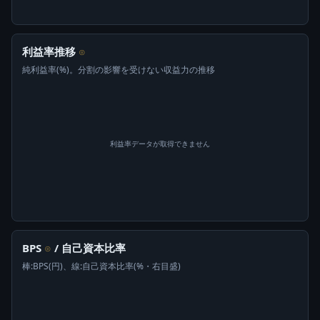
利益率推移
⊙
純利益率(%)。分割の影響を受けない収益力の推移
利益率データが取得できません
BPS
/ 自己資本比率
⊙
棒:BPS(円)、線:自己資本比率(%・右目盛)