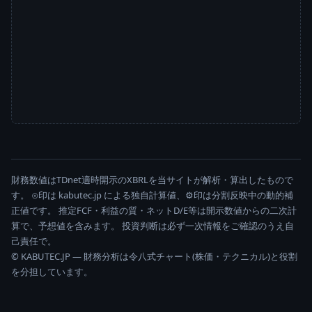
財務数値はTDnet適時開示のXBRLを当サイトが解析・算出したもので
す。 ⊙印は kabutec.jp による独自計算値、⚙印は分割反映中の動的補
正値です。 推定FCF・利益の質・ネットD/E等は開示数値からの二次計
算で、予想値を含みます。 投資判断は必ず一次情報をご確認のうえ自
己責任で。
© KABUTEC.JP — 財務分析は令八式チャート(株価・テクニカル)と役割
を分担しています。