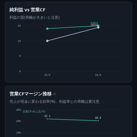
純利益 vs 営業CF
利益の質(乖離が大きいと注意)
営業CF
純利益
15
10
5
0
25/5
26/5
営業CFマージン推移
⊙
売上が現金に変わる効率(%)。利益率との乖離は要注意
40%
営業CF÷売上高(%)
32.1
30.5
30%
20%