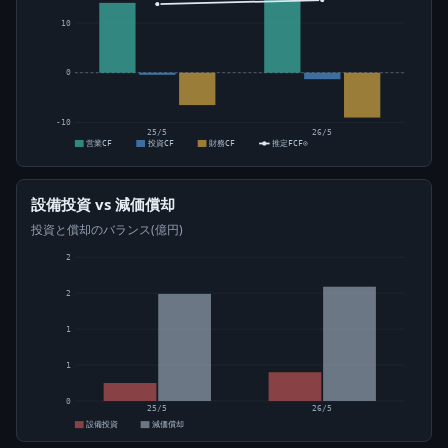
10
0
-10
25/5
26/5
営業CF
投資CF
財務CF
推定FCF⊙
設備投資 vs 減価償却
投資と償却のバランス(億円)
2
2
1
1
0
25/5
26/5
設備投資
減価償却