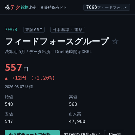
株
テク
銘柄
比較
ＩＲ
優待
保有
ＰＦ
7068
フィードフォースグループ
▼
7068
東証GRT
日本基準・連結
フィードフォースグループ
☆
決算期 5月 / データ出所: TDnet適時開示XBRL
557
円
+12円
(+2.20%)
▲
2026-08-07 終値
始値
高値
548
560
安値
出来高
547
47,900
令八式チャートで分析 →
PTS価格(SBI証券)↗
IR一覧