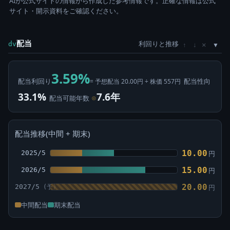
AIが公式サイトの情報から作成した参考情報です。正確な情報は公式
サイト・開示資料をご確認ください。
配当
利回りと推移
×
dv
↑
↓
3.59%
配当利回り
配当性向
= 予想配当 20.00円 ÷ 株価 557円
33.1%
7.6年
配当可能年数
⊙
配当推移(中間 + 期末)
10.00
2025/5
円
15.00
2026/5
円
20.00
2027/5
円
中間配当
期末配当