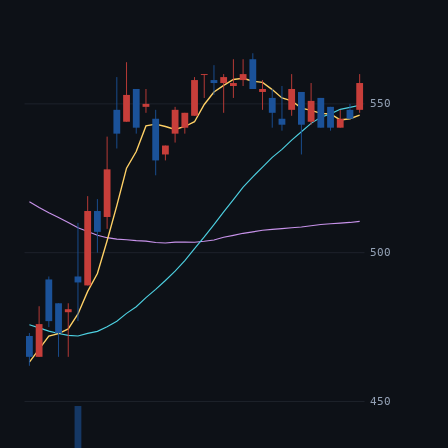
550
500
450