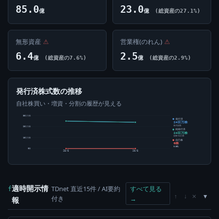
85.0
23.0
億
億
(総資産の27.1%)
無形資産
⚠
営業権(のれん)
⚠
6.4
2.5
億
(総資産の7.6%)
億
(総資産の2.9%)
発行済株式数の推移
自社株買い・増資・分割の履歴が見える
30百万株
発行済
24百万株
株式総数
20百万株
純発行済
24百万株
総数-自己株
10百万株
自己株
0株
0.00%
0株
25/5
26/5
適時開示情
TDnet 直近15件 / AI要約
すべて見る
f
×
↑
↓
付き
→
報