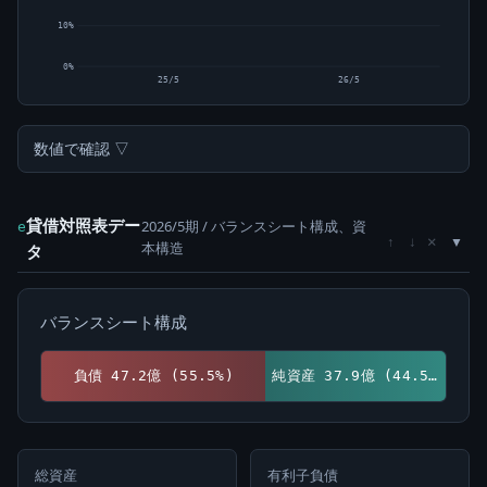
10%
0%
25/5
26/5
数値で確認 ▽
貸借対照表デー
2026/5期 / バランスシート構成、資
e
×
↑
↓
本構造
タ
バランスシート構成
負債 47.2億 (55.5%)
純資産 37.9億 (44.5%)
総資産
有利子負債