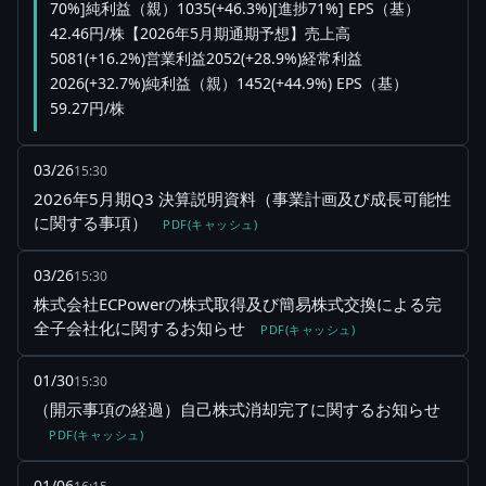
70%]純利益（親）1035(+46.3%)[進捗71%] EPS（基）
42.46円/株【2026年5月期通期予想】売上高
5081(+16.2%)営業利益2052(+28.9%)経常利益
2026(+32.7%)純利益（親）1452(+44.9%) EPS（基）
59.27円/株
03/26
15:30
2026年5月期Q3 決算説明資料（事業計画及び成長可能性
に関する事項）
PDF(キャッシュ)
03/26
15:30
株式会社ECPowerの株式取得及び簡易株式交換による完
全子会社化に関するお知らせ
PDF(キャッシュ)
01/30
15:30
（開示事項の経過）自己株式消却完了に関するお知らせ
PDF(キャッシュ)
01/06