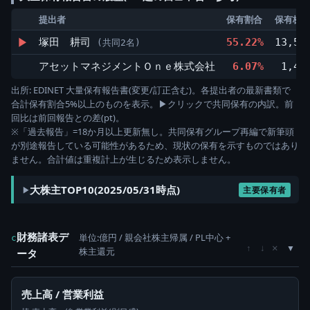
提出者
保有割合
保有株数
▶
塚田 耕司
55.22%
13,50
(共同2名)
アセットマネジメントＯｎｅ株式会社
6.07%
1,44
出所: EDINET 大量保有報告書(変更/訂正含む)。各提出者の最新書類で
合計保有割合5%以上のものを表示。▶クリックで共同保有の内訳。前
回比は前回報告との差(pt)。
※「過去報告」=18か月以上更新無し。共同保有グループ再編で新筆頭
が別途報告している可能性があるため、現状の保有を示すものではあり
ません。合計値は重複計上が生じるため表示しません。
大株主TOP10(2025/05/31時点)
主要保有者
財務諸表デ
単位:億円 / 親会社株主帰属 / PL中心 +
c
×
↑
↓
株主還元
ータ
売上高 / 営業利益