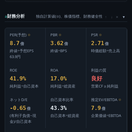
財務分析
独自計算値(⊙)、株価指標、財務健全性
×
a
↑
↓
PER(予想)
⊙
PBR
⊙
PSR
⊙
8.7
3.62
2.71
倍
倍
倍
終値÷予想EPS
終値÷BPS
時価総額÷売上高
63.9円
ROE
ROA
利益の質
41.9%
17.0%
良好
純利益÷自己資本
純利益÷総資産
営業CF ≥ 純利益
ネットD/E
自己資本比率
推定EV/EBITDA
⊙
-0.65
43.3%
7.9
倍
倍
(有利子負債−現
自己資本÷総資産
企業価値÷EBITDA
金)/自己資本