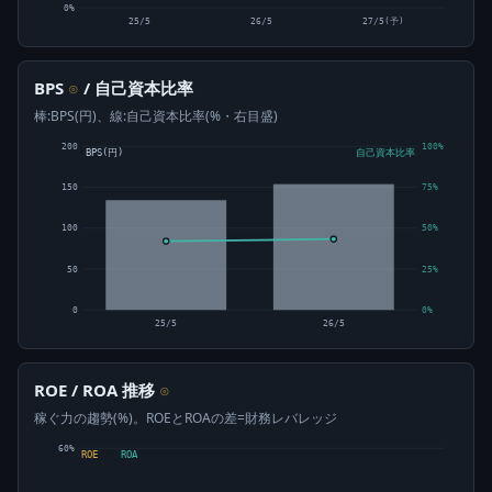
0%
25/5
26/5
27/5(予)
BPS
/ 自己資本比率
⊙
棒:BPS(円)、線:自己資本比率(%・右目盛)
200
100%
BPS(円)
自己資本比率
150
75%
100
50%
50
25%
0
0%
25/5
26/5
ROE / ROA 推移
⊙
稼ぐ力の趨勢(%)。ROEとROAの差=財務レバレッジ
60%
ROE
ROA