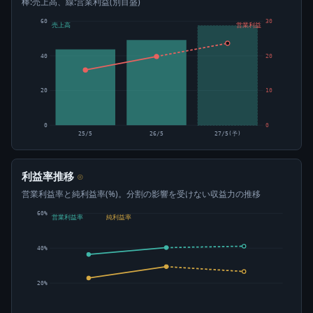
棒:売上高、線:営業利益(別目盛)
60
30
売上高
営業利益
40
20
20
10
0
0
25/5
26/5
27/5(予)
利益率推移
⊙
営業利益率と純利益率(%)。分割の影響を受けない収益力の推移
60%
営業利益率
純利益率
40%
20%