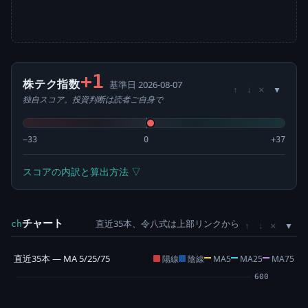
+1
株テク指数
基準日 2026-08-07
×
↑
↓
独自スコア。投資判断は読者ご自身で
−33
0
+37
スコアの内訳と算出方法 ▽
チャート
直近35本、令八式は上部リンクから
×
ch
↑
↓
直近35本 — MA 5/25/75
陽線
陰線
MA5
MA25
MA75
600