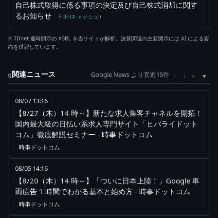
自己株式取得に係る事項の決定及び自己株式消却に関す
るお知らせ
PDF(キャッシュ)
※ TDnet 適時開示の XBRL を当サイトが解析。決算関連の主要開示には AI による要
約を併記しています。
関連ニュース
Google News より直近15件
×
g
↑
↓
08/07 13:16
【8/27（木）14 時～】新たな求人集客チャネルを開拓！
国内最大級の日払い系求人専門サイト「ヒバライドット
コム」徹底解説セミナー - 時事ドットコム
時事ドットコム
08/05 14:16
【8/20（木）14 時～】「ついに日本上陸！」Google 車
両広告 1 時間でわかる基本と始め方 - 時事ドットコム
時事ドットコム