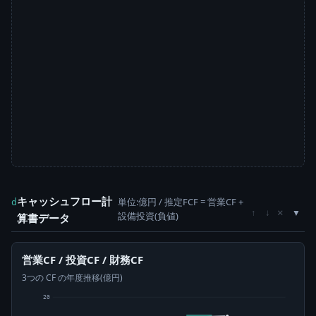
キャッシュフロー計
単位:億円 / 推定FCF = 営業CF +
d
×
↑
↓
設備投資(負値)
算書データ
営業CF / 投資CF / 財務CF
3つの CF の年度推移(億円)
20