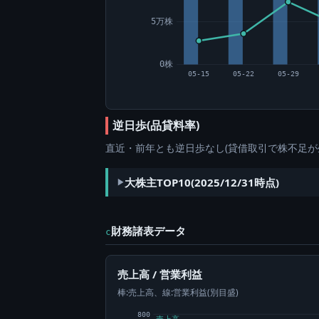
5万株
0株
05-15
05-22
05-29
逆日歩(品貸料率)
直近・前年とも逆日歩なし(貸借取引で株不足が
大株主TOP10(2025/12/31時点)
財務諸表データ
c
売上高 / 営業利益
棒:売上高、線:営業利益(別目盛)
800