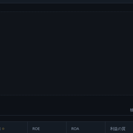
R
⊙
ROE
ROA
利益の質