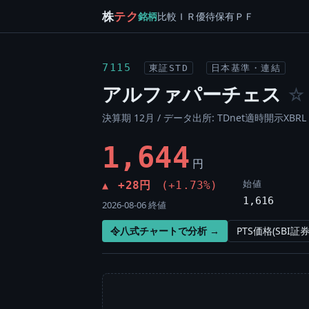
株
テク
銘柄
比較
ＩＲ
優待
保有
ＰＦ
7115
東証STD
日本基準・連結
アルファパーチェス
☆
決算期 12月 / データ出所: TDnet適時開示XBRL 
1,644
円
始値
+28円
(+1.73%)
▲
1,616
2026-08-06 終値
令八式チャートで分析 →
PTS価格(SBI証券