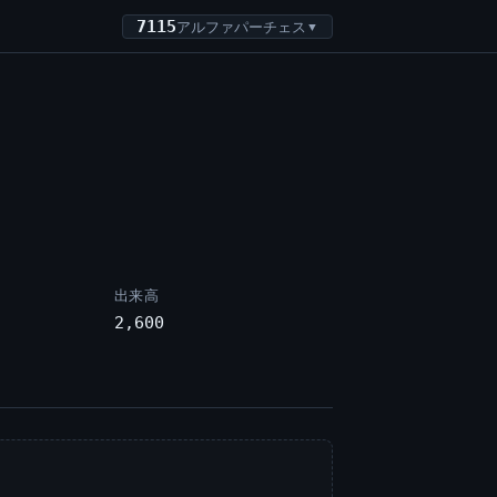
7115
アルファパーチェス
▼
出来高
2,600