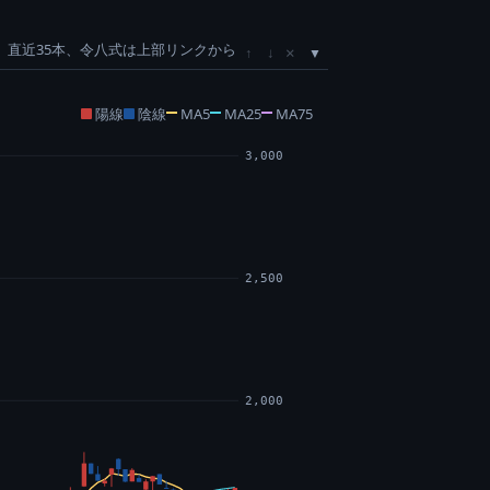
直近35本、令八式は上部リンクから
×
↑
↓
陽線
陰線
MA5
MA25
MA75
3,000
2,500
2,000