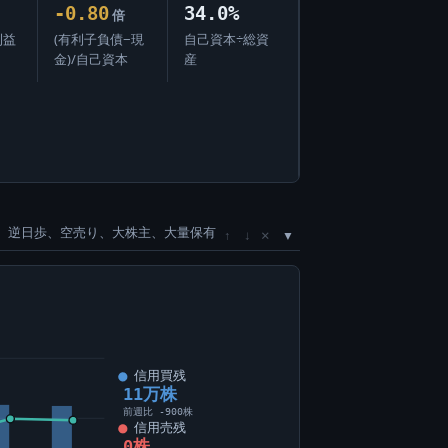
-0.80
34.0%
倍
利益
(有利子負債−現
自己資本÷総資
金)/自己資本
産
、逆日歩、空売り、大株主、大量保有
×
↑
↓
信用買残
11万株
前週比 -900株
信用売残
0株