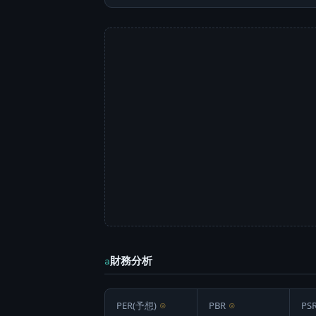
財務分析
a
PER(予想)
⊙
PBR
⊙
PS