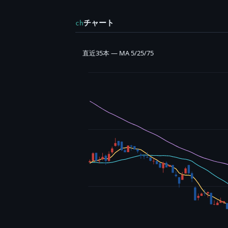
チャート
ch
直近35本 — MA 5/25/75