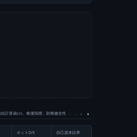
独自計算値(⊙)、株価指標、財務健全性
×
↑
↓
ネットD/E
自己資本比率