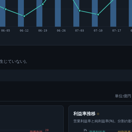
06-05
06-12
06-19
06-26
07-03
07-10
07-17
生じていない)。
単位:億円 
利益率推移
⊙
営業利益率と純利益率(%)。分割の
20
3%