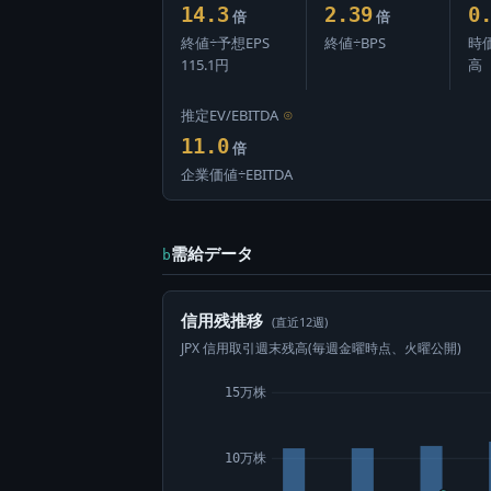
14.3
2.39
0
倍
倍
終値÷予想EPS
終値÷BPS
時
115.1円
高
推定EV/EBITDA
⊙
11.0
倍
企業価値÷EBITDA
需給データ
b
信用残推移
(直近12週)
JPX 信用取引週末残高(毎週金曜時点、火曜公開)
15万株
10万株