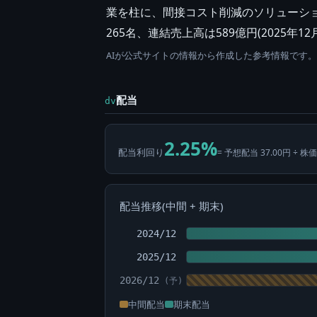
業を柱に、間接コスト削減のソリューション
265名、連結売上高は589億円(2025年
AIが公式サイトの情報から作成した参考情報です
配当
dv
2.25%
配当利回り
= 予想配当 37.00円 ÷ 株価
配当推移(中間 + 期末)
2024/12
2025/12
2026/12
中間配当
期末配当