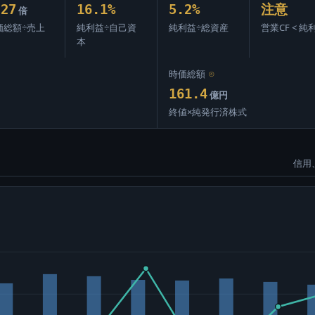
.27
16.1%
5.2%
注意
倍
価総額÷売上
純利益÷自己資
純利益÷総資産
営業CF < 純
本
時価総額
⊙
161.4
億円
終値×純発行済株式
信用