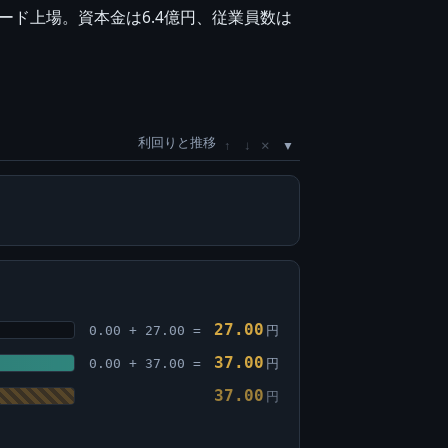
ード上場。資本金は6.4億円、従業員数は
利回りと推移
×
↑
↓
27.00
0.00 + 27.00 =
円
37.00
0.00 + 37.00 =
円
37.00
円