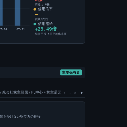
前週比 0株
信用倍率
―
買残÷売残
信用需給
+23.49倍
07-24
07-31
純信用残÷5日平均出来高
主要保有者
/ 親会社株主帰属 / PL中心 + 株主還元
×
↑
↓
影響を受けない収益力の推移