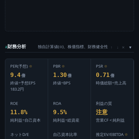
財務分析
独自計算値(⊙)、株価指標、財務健全性
×
a
↑
↓
PER(予想)
⊙
PBR
⊙
PSR
⊙
9.4
1.30
0.71
倍
倍
倍
終値÷予想EPS
終値÷BPS
時価総額÷売上高
183.2円
ROE
ROA
利益の質
11.8%
9.5%
注意
純利益÷自己資本
純利益÷総資産
営業CF < 純利益
ネットD/E
自己資本比率
推定EV/EBITDA
⊙