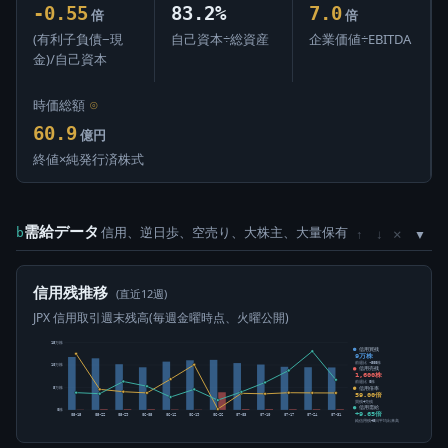
-0.55
83.2%
7.0
倍
倍
(有利子負債−現
自己資本÷総資産
企業価値÷EBITDA
金)/自己資本
時価総額
⊙
60.9
億円
終値×純発行済株式
需給データ
信用、逆日歩、空売り、大株主、大量保有
×
b
↑
↓
信用残推移
(直近12週)
JPX 信用取引週末残高(毎週金曜時点、火曜公開)
15万株
信用買残
9万株
前週比 -500株
10万株
信用売残
1,600株
前週比 0株
信用倍率
5万株
59.00倍
買残÷売残
信用需給
0株
+9.65倍
05-15
05-22
05-29
06-05
06-12
06-19
06-26
07-03
07-10
07-17
07-24
07-31
純信用残÷5日平均出来高