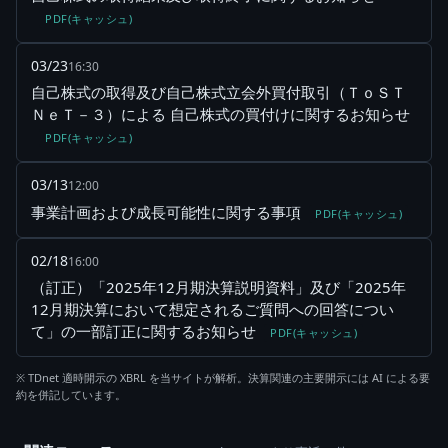
PDF(キャッシュ)
03/23
16:30
自己株式の取得及び自己株式立会外買付取引（ＴｏＳＴ
ＮｅＴ－３）による 自己株式の買付けに関するお知らせ
PDF(キャッシュ)
03/13
12:00
事業計画および成長可能性に関する事項
PDF(キャッシュ)
02/18
16:00
（訂正）「2025年12月期決算説明資料」及び「2025年
12月期決算において想定されるご質問への回答につい
て」の一部訂正に関するお知らせ
PDF(キャッシュ)
※ TDnet 適時開示の XBRL を当サイトが解析。決算関連の主要開示には AI による要
約を併記しています。