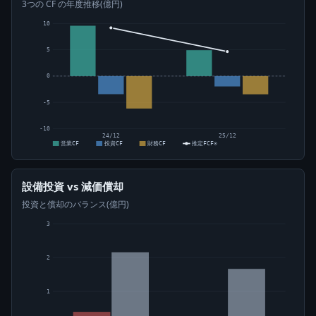
3つの CF の年度推移(億円)
10
5
0
-5
-10
24/12
25/12
営業CF
投資CF
財務CF
推定FCF⊙
設備投資 vs 減価償却
投資と償却のバランス(億円)
3
2
1