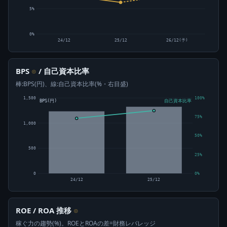
5%
0%
24/12
25/12
26/12(予)
BPS
/ 自己資本比率
⊙
棒:BPS(円)、線:自己資本比率(%・右目盛)
1,500
100%
BPS(円)
自己資本比率
75%
1,000
50%
500
25%
0
0%
24/12
25/12
ROE / ROA 推移
⊙
稼ぐ力の趨勢(%)。ROEとROAの差=財務レバレッジ