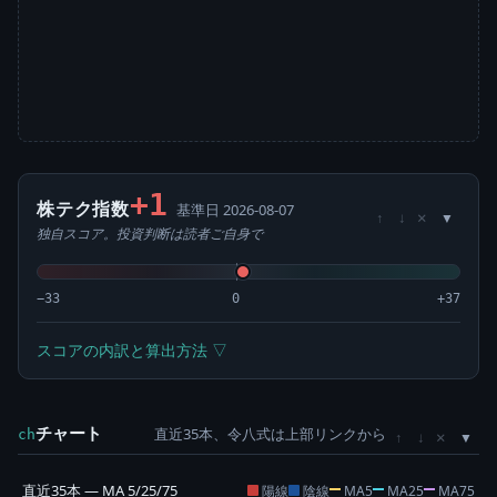
+1
株テク指数
基準日 2026-08-07
×
↑
↓
独自スコア。投資判断は読者ご自身で
−33
0
+37
スコアの内訳と算出方法 ▽
チャート
直近35本、令八式は上部リンクから
×
ch
↑
↓
直近35本 — MA 5/25/75
陽線
陰線
MA5
MA25
MA75