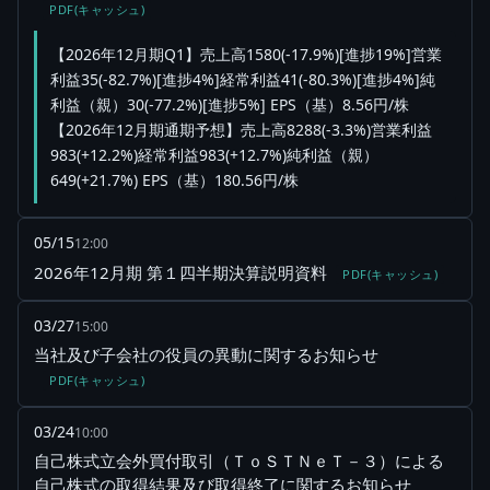
PDF(キャッシュ)
【2026年12月期Q1】売上高1580(-17.9%)[進捗19%]営業
利益35(-82.7%)[進捗4%]経常利益41(-80.3%)[進捗4%]純
利益（親）30(-77.2%)[進捗5%] EPS（基）8.56円/株
【2026年12月期通期予想】売上高8288(-3.3%)営業利益
983(+12.2%)経常利益983(+12.7%)純利益（親）
649(+21.7%) EPS（基）180.56円/株
05/15
12:00
2026年12月期 第１四半期決算説明資料
PDF(キャッシュ)
03/27
15:00
当社及び子会社の役員の異動に関するお知らせ
PDF(キャッシュ)
03/24
10:00
自己株式立会外買付取引（ＴｏＳＴＮｅＴ－３）による
自己株式の取得結果及び取得終了に関するお知らせ