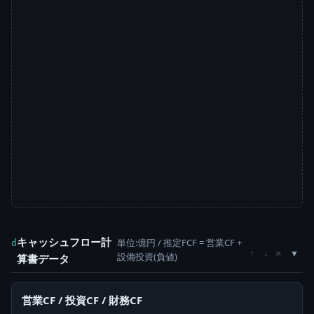
キャッシュフロー計
単位:億円 / 推定FCF = 営業CF +
d
×
↑
↓
設備投資(負値)
算書データ
営業CF / 投資CF / 財務CF