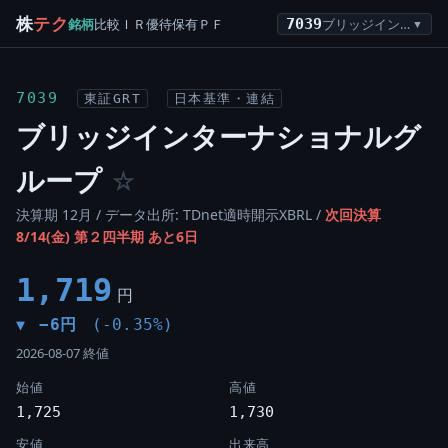
株
テク
銘柄
比較
ＩＲ
優待
保有
ＰＦ
7039
ブリッジインターナショナルグループ
▼
7039
東証GRT
日本基準・連結
ブリッジインターナショナルグ
ループ
☆
決算期 12月 / データ出所: TDnet適時開示XBRL /
次回決算
8/14(金) 第２四半期 あと6日
1,719
円
−6円
(-0.35%)
▼
2026-08-07 終値
始値
高値
1,725
1,730
安値
出来高