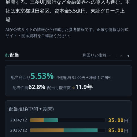
展開する。三菱UFJ銀行など金融業界への導入も進む。本
社は東京都世田谷区、資本金5.5億円、東証グロース上
場。
AIが公式サイトの情報から作成した参考情報です。正確な情報は公式
サイト・開示資料をご確認ください。
配当
利回りと推移
×
dv
↑
↓
5.53%
配当利回り
= 予想配当 95.00円 ÷ 株価 1,719円
62.8%
11.9年
配当性向
配当可能年数
⊙
配当推移(中間 + 期末)
35.00
2024/12
円
85.00
2025/12
円