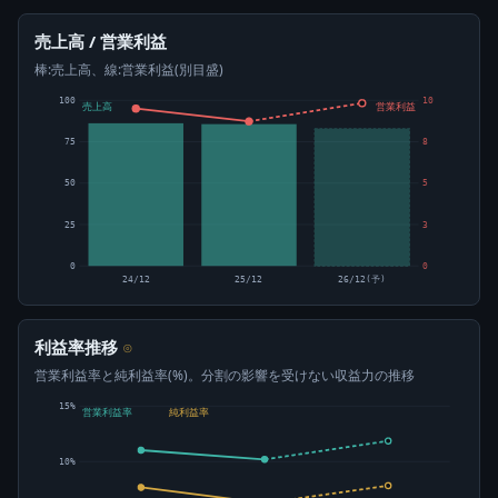
売上高 / 営業利益
棒:売上高、線:営業利益(別目盛)
100
10
売上高
営業利益
75
8
50
5
25
3
0
0
24/12
25/12
26/12(予)
利益率推移
⊙
営業利益率と純利益率(%)。分割の影響を受けない収益力の推移
15%
営業利益率
純利益率
10%