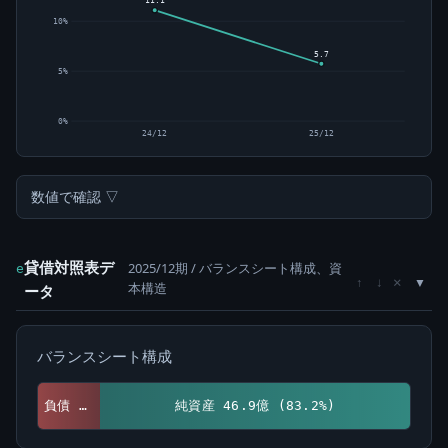
11.1
10%
5.7
5%
0%
24/12
25/12
数値で確認 ▽
貸借対照表デ
2025/12期 / バランスシート構成、資
e
×
↑
↓
本構造
ータ
バランスシート構成
負債 9.5億 (16.8%)
純資産 46.9億 (83.2%)