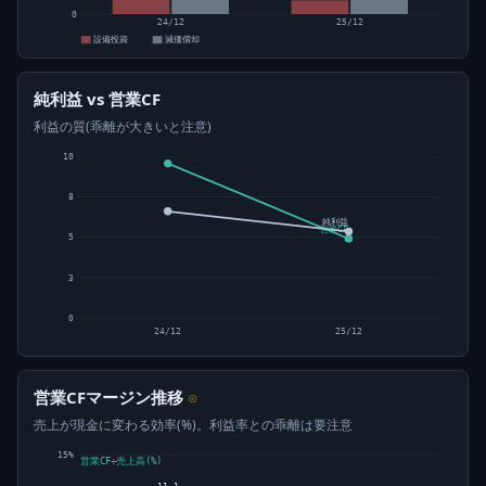
0
24/12
25/12
設備投資
減価償却
純利益 vs 営業CF
利益の質(乖離が大きいと注意)
10
8
純利益
営業CF
5
3
0
24/12
25/12
営業CFマージン推移
⊙
売上が現金に変わる効率(%)。利益率との乖離は要注意
15%
営業CF÷売上高(%)