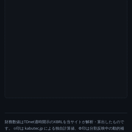
財務数値はTDnet適時開示のXBRLを当サイトが解析・算出したもので
す。 ⊙印は kabutec.jp による独自計算値、⚙印は分割反映中の動的補