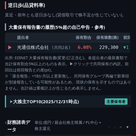
逆日歩(品貸料率)
直近・前年とも逆日歩なし(貸借取引で株不足が生じていない)。
大量保有報告書の履歴(5%超の自己申告・参考)
提出者
保有割合
保有株数(株)
前回比
▶
光通信株式会社
6.08%
229,300
▼1.0
(共同2名)
出所: EDINET 大量保有報告書(変更/訂正含む)。各提出者の最新書類で
合計保有割合5%以上のものを表示。▶クリックで共同保有の内訳。前
回比は前回報告との差(pt)。
※「過去報告」=18か月以上更新無し。共同保有グループ再編で新筆頭
が別途報告している可能性があるため、現状の保有を示すものではあり
ません。合計値は重複計上が生じるため表示しません。
大株主TOP10(2025/12/31時点)
主要保有者
財務諸表デ
単位:億円 / 親会社株主帰属 / PL中心 +
c
×
↑
↓
株主還元
ータ