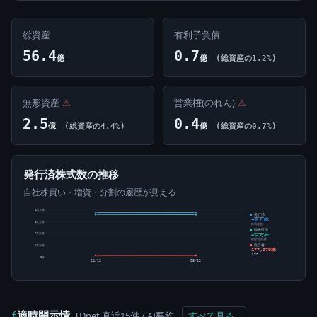
総資産
有利子負債
56.4
0.7
億
億
(総資産の1.2%)
無形資産
⚠
営業権(のれん)
⚠
2.5
0.4
億
(総資産の4.4%)
億
(総資産の0.7%)
発行済株式数の推移
自社株買い・増資・分割の履歴が見える
4百万株
発行済
4百万株
3百万株
株式総数
純発行済
4百万株
2百万株
総数-自己株
自己株
1百万株
177,379株
4.71%
0株
24/12
25/12
適時開示情
TDnet 直近15件 / AI要約
すべて見る
f