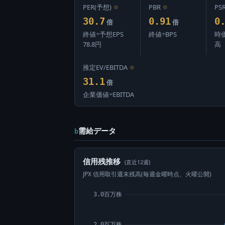
PER(予想)
⊙
PBR
⊙
PS
30.7
0.91
0
倍
倍
終値÷予想EPS
終値÷BPS
時
78.8円
高
推定EV/EBITDA
⊙
31.1
倍
企業価値÷EBITDA
需給データ
b
信用残推移
(直近12週)
JPX 信用取引週末残高(毎週金曜時点、火曜公開)
3.0百万株
2.0百万株