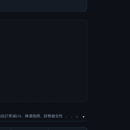
独自計算値(⊙)、株価指標、財務健全性
×
↑
↓