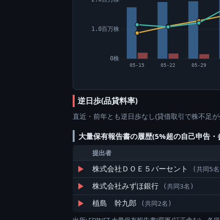
1.0百万株
0株
05-15
05-22
05-29
逆日歩(品貸料率)
直近・前年とも逆日歩なし(貸借取引で株不足が
大量保有報告書の履歴(5%超の自己申告・
提出者
▶
株式会社ＤＯＥ５パーセント
(共同5名
▶
株式会社みずほ銀行
(共同3名)
▶
植島 幹九郎
(共同2名)
出所: EDINET 大量保有報告書(変更/訂正含む