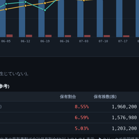
06-05
06-12
06-19
06-26
07-03
07-10
07-17
生じていない)。
参考)
保有割合
保有株数(株)
8.55%
1,960,200
)
6.59%
1,576,980
5.03%
1,203,200
)。各提出者の最新書類で合計保有割合5%以上のものを表示。▶クリックで共同保有