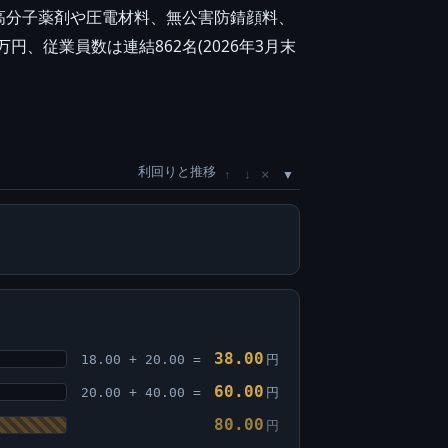
高分子薬剤や圧電材料、無公害防錆顔料、
円、従業員数は連結862名(2026年3月末
利回りと推移
×
↑
↓
38.00
18.00 + 20.00 =
円
60.00
20.00 + 40.00 =
円
80.00
円