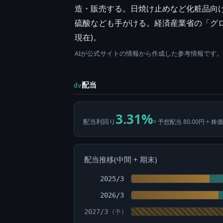
造・販売する。日焼け止めなど化粧品向
硫酸なども手がける。経済産業省の「グローバ
現在)。
AIが公式サイトの情報から作成した参考情報です
配当
dv
3.31%
配当利回り
= 予想配当 80.00円 ÷ 株価
配当推移(中間 + 期末)
2025/3
2026/3
2027/3