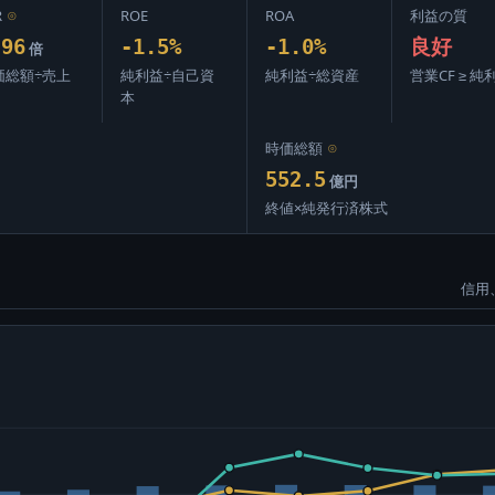
R
⊙
ROE
ROA
利益の質
.96
-1.5%
-1.0%
良好
倍
価総額÷売上
純利益÷自己資
純利益÷総資産
営業CF ≥ 純
本
時価総額
⊙
552.5
億円
終値×純発行済株式
信用