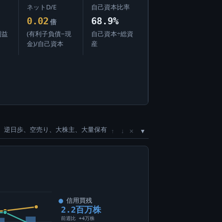
ネットD/E
自己資本比率
0.02
68.9%
倍
利益
(有利子負債−現
自己資本÷総資
金)/自己資本
産
、逆日歩、空売り、大株主、大量保有
×
↑
↓
信用買残
2.2百万株
前週比 +4万株