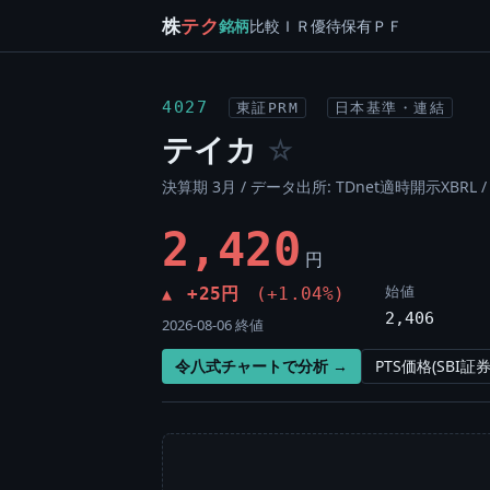
株
テク
銘柄
比較
ＩＲ
優待
保有
ＰＦ
4027
東証PRM
日本基準・連結
テイカ
☆
決算期 3月 / データ出所: TDnet適時開示XBRL 
2,420
円
始値
+25円
(+1.04%)
▲
2,406
2026-08-06 終値
令八式チャートで分析 →
PTS価格(SBI証券