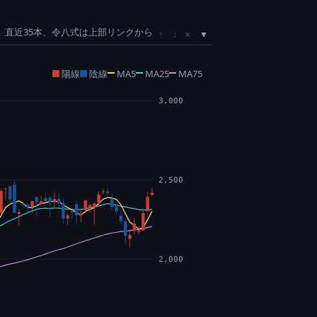
直近35本、令八式は上部リンクから
×
↑
↓
陽線
陰線
MA5
MA25
MA75
3,000
2,500
2,000