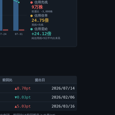
信用売残
9万株
前週比 -3,000株
信用倍率
24.75倍
買残÷売残
信用需給
+24.12倍
07-24
07-31
純信用残÷5日平均出来高
前回比
提出日
▲0.70pt
2026/07/14
▼0.03pt
2026/02/06
▲5.03pt
2026/03/16
の内訳。前回比は前回報告との差(pt)。