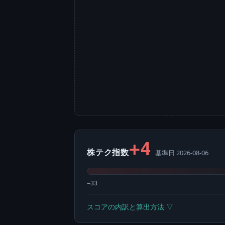
+4
株テク指数
基準日 2026-08-06
−33
スコアの内訳と算出方法 ▽