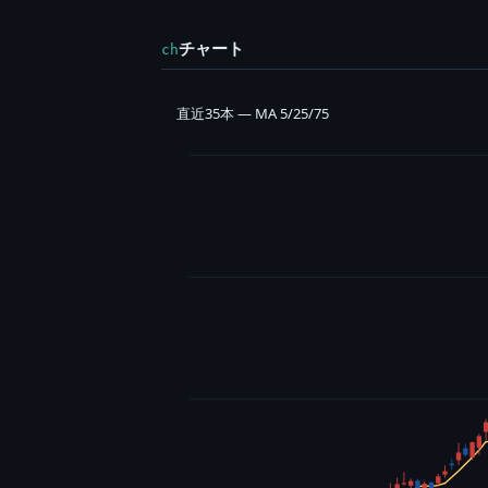
チャート
ch
直近35本 — MA 5/25/75