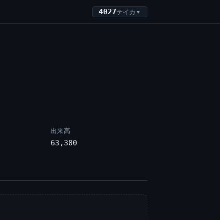
4027
テイカ
▼
出来高
63,300