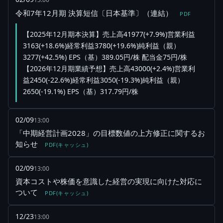
令和7年12月期 決算短信〔日本基準〕（連結）
PDF
【2025年12月期本決算】売上高41977(+7.9%)営業利益
3163(+18.6%)経常利益3780(+19.6%)純利益（親）
3277(+42.5%) EPS（基）389.05円/株 配当金75円/株
【2026年12月期業績予想】売上高43000(+2.4%)営業利
益2450(-22.6%)経常利益3050(-19.3%)純利益（親）
2650(-19.1%) EPS（基）317.79円/株
02/09
13:00
「中期経営計画2028」の目標数値の上方修正に関するお
知らせ
PDF(キャッシュ)
02/09
13:00
資本コストや株価を意識した経営の実現に向けた対応に
ついて
PDF(キャッシュ)
12/23
13:00