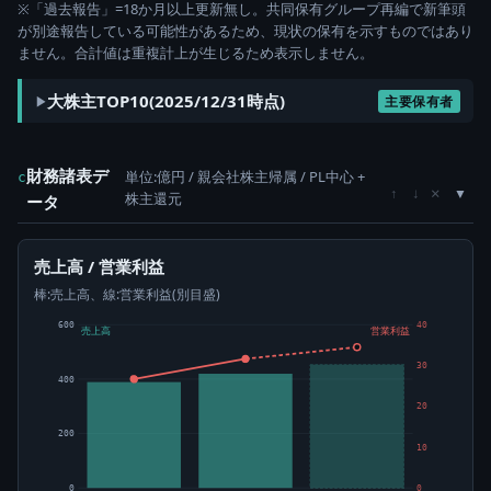
※「過去報告」=18か月以上更新無し。共同保有グループ再編で新筆頭
が別途報告している可能性があるため、現状の保有を示すものではあり
ません。合計値は重複計上が生じるため表示しません。
大株主TOP10(2025/12/31時点)
主要保有者
財務諸表デ
単位:億円 / 親会社株主帰属 / PL中心 +
c
×
↑
↓
株主還元
ータ
売上高 / 営業利益
棒:売上高、線:営業利益(別目盛)
600
40
売上高
営業利益
30
400
20
200
10
0
0