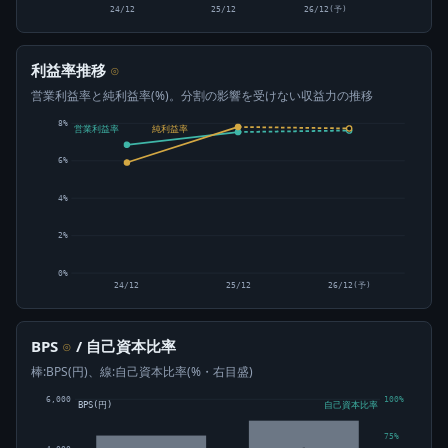
24/12
25/12
26/12(予)
利益率推移
⊙
営業利益率と純利益率(%)。分割の影響を受けない収益力の推移
8%
営業利益率
純利益率
6%
4%
2%
0%
24/12
25/12
26/12(予)
BPS
/ 自己資本比率
⊙
棒:BPS(円)、線:自己資本比率(%・右目盛)
6,000
100%
BPS(円)
自己資本比率
75%