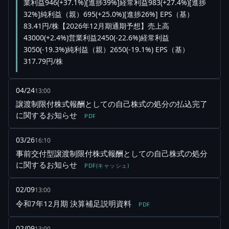
業利益946(+37.1%)[進捗39%]経常利益983(+27.4%)[進捗
32%]純利益（親）695(+25.0%)[進捗26%] EPS（基）
83.41円/株【2026年12月期通期予想】売上高
43000(+2.4%)営業利益2450(-22.6%)経常利益
3050(-19.3%)純利益（親）2650(-19.1%) EPS（基）
317.79円/株
04/24
13:00
譲渡制限付株式報酬としての自己株式の処分の払込完了
に関するお知らせ
PDF
03/26
16:10
事前交付型譲渡制限付株式報酬としての自己株式の処分
に関するお知らせ
PDF(キャッシュ)
02/09
13:00
令和7年12月期 決算補足説明資料
PDF
02/09
13:00