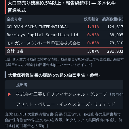
大口空売り残高(0.5%以上・報告継続中) ― 多木化学
普通株式
空売り者
残高割合
残高数量(株)
GOLDMAN SACHS INTERNATIONAL
1.31%
124,617
▲
Barclays Capital Securities Ltd
0.93%
88,005
▲
モルガン・スタンレーMUFG証券株式会社
0.83%
79,310
▲
合計 3者
3.07%
291,932
出所: JPX 空売り残高に関する情報。残高割合が0.5%以上で報告義務が継続す
る建玉のみ。増減は前回報告比(pt=パーセントポイント)。
大量保有報告書の履歴(5%超の自己申告・参考)
提出者
▶
株式会社三菱ＵＦＪフィナンシャル・グループ
(共同4名)
アセット・バリュー・インベスターズ・リミテッド
出所: EDINET 大量保有報告書(変更/訂正含む)。各提出者の最新書類で
合計保有割合5%以上のものを表示。▶クリックで共同保有の内訳。前
回比は前回報告との差(pt)。