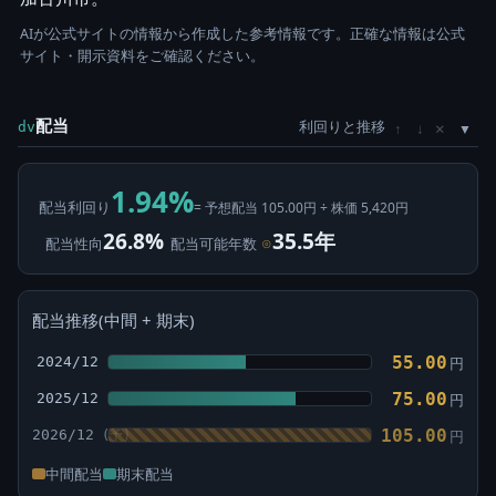
AIが公式サイトの情報から作成した参考情報です。正確な情報は公式
サイト・開示資料をご確認ください。
配当
利回りと推移
×
dv
↑
↓
1.94%
配当利回り
= 予想配当 105.00円 ÷ 株価 5,420円
26.8%
35.5年
配当性向
配当可能年数
⊙
配当推移(中間 + 期末)
55.00
2024/12
円
75.00
2025/12
円
105.00
2026/12
円
中間配当
期末配当