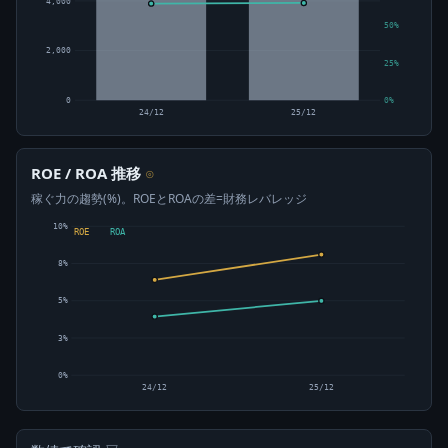
4,000
50%
2,000
25%
0
0%
24/12
25/12
ROE / ROA 推移
⊙
稼ぐ力の趨勢(%)。ROEとROAの差=財務レバレッジ
10%
ROE
ROA
8%
5%
3%
0%
24/12
25/12