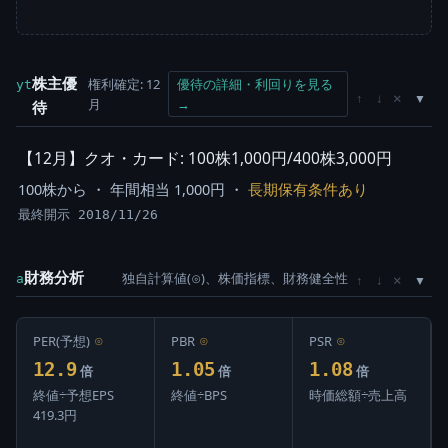
株主優
権利確定: 12
優待の詳細・利回りを見る
yt
×
↑
↓
月
→
待
【12月】クオ・カード: 100株1,000円/400株3,000円
100株から ・ 年間相当 1,000円 ・
長期保有条件あり
最終開示 2018/11/26
財務分析
独自計算値(⊙)、株価指標、財務健全性
×
a
↑
↓
PER(予想)
⊙
PBR
⊙
PSR
⊙
12.9
1.05
1.08
倍
倍
倍
終値÷予想EPS
終値÷BPS
時価総額÷売上高
419.3円