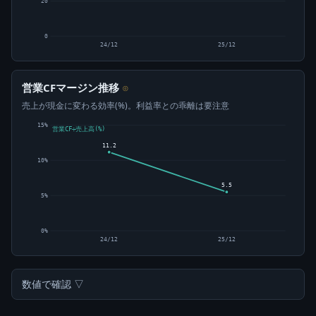
20
0
24/12
25/12
営業CFマージン推移
⊙
売上が現金に変わる効率(%)。利益率との乖離は要注意
15%
営業CF÷売上高(%)
11.2
10%
5.5
5%
0%
24/12
25/12
数値で確認 ▽