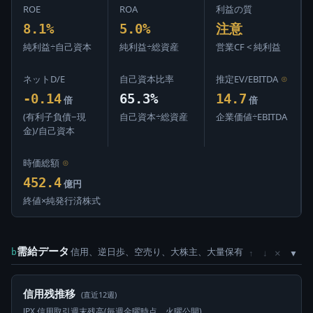
ROE
ROA
利益の質
8.1%
5.0%
注意
純利益÷自己資本
純利益÷総資産
営業CF < 純利益
ネットD/E
自己資本比率
推定EV/EBITDA
⊙
-0.14
65.3%
14.7
倍
倍
(有利子負債−現
自己資本÷総資産
企業価値÷EBITDA
金)/自己資本
時価総額
⊙
452.4
億円
終値×純発行済株式
需給データ
信用、逆日歩、空売り、大株主、大量保有
×
b
↑
↓
信用残推移
(直近12週)
JPX 信用取引週末残高(毎週金曜時点、火曜公開)