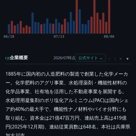
06/18
07/13
08/06
企業概要
2026/07時点
公式サイト →
cp
×
↑
↓
1885年に国内初の人造肥料の製造で創業した化学メーカ
ー。化学肥料のアグリ事業、水処理薬剤・機能性材料の
化学品事業、社有地を活用した不動産事業を展開する。
水処理用凝集剤のポリ塩化アルミニウム(PAC)は国内シェ
ア約40%の最大手で、機能性ナノ材料やバイオ分野にも
取り組む。資本金は21億47百万円、連結売上高は419億
円(2025年12月期)、連結従業員数は648名。本社は兵庫県
加古川市。