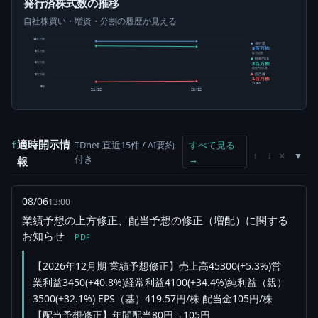
発行済株式数の推移
自社株買い・増資・分割の履歴が見える
10百万株
発行済
9百万株
8百万株
株式総数
純発行済
8百万株
5百万株
総数-自己株
自己株
3百万株
1百万株
11.84%
0株
24/12
25/12
適時開示情
TDnet 直近15件 / AI要約
すべて見る
f
×
↑
↓
付き
→
報
08/06
13:00
業績予想の上方修正、配当予想の修正（増配）に関する
お知らせ
PDF
【2026年12月期 業績予想修正】売上高45300(+5.3%)営
業利益3450(+40.8%)経常利益4100(+34.4%)純利益（親）
3500(+32.1%) EPS（基）419.57円/株 配当金105円/株
【配当予想修正】年間配当80円→105円