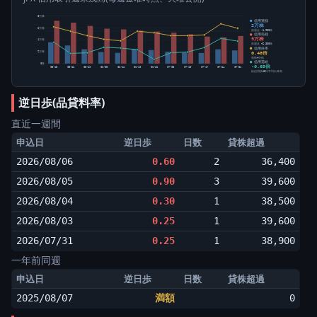
8万株
信用買残
2万株
6万株
前週比 -1,900株
信用売残
5万株
4万株
前週比 +2,300株
信用倍率
0.48倍
2万株
買残÷売残
信用需給
0株
-0.65倍
05-15
05-22
05-29
06-05
06-12
06-19
06-26
07-03
07-10
07-17
07-24
07-31
純信用残÷5日平均出来高
逆日歩(品貸料率)
直近一週間
申込日
逆日歩
日数
貸株超過
2026/08/06
0.60
2
36,400
2026/08/05
0.90
3
39,600
2026/08/04
0.30
1
38,500
2026/08/03
0.25
1
39,600
2026/07/31
0.25
1
38,900
一年前同週
申込日
逆日歩
日数
貸株超過
2025/08/07
満額
0