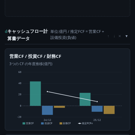
キャッシュフロー計
単位:億円 / 推定FCF = 営業CF +
d
×
↑
↓
設備投資(負値)
算書データ
営業CF / 投資CF / 財務CF
3つの CF の年度推移(億円)
60
40
20
0
-20
24/12
25/12
営業CF
投資CF
財務CF
推定FCF⊙