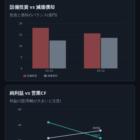
設備投資 vs 減価償却
投資と償却のバランス(億円)
20
15
10
5
0
24/12
25/12
設備投資
減価償却
純利益 vs 営業CF
利益の質(乖離が大きいと注意)
60
40
純利益
営業CF