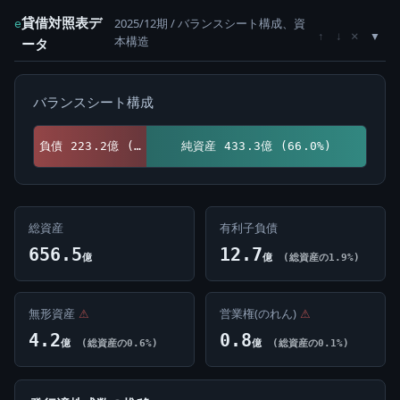
貸借対照表デ
2025/12期 / バランスシート構成、資
e
×
↑
↓
本構造
ータ
バランスシート構成
負債 223.2億 (34.0%)
純資産 433.3億 (66.0%)
総資産
有利子負債
656.5
12.7
億
億
(総資産の1.9%)
無形資産
⚠
営業権(のれん)
⚠
4.2
0.8
億
(総資産の0.6%)
億
(総資産の0.1%)