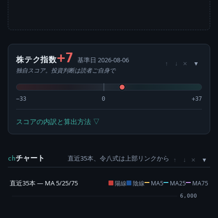
+7
株テク指数
基準日 2026-08-06
×
↑
↓
独自スコア。投資判断は読者ご自身で
−33
0
+37
スコアの内訳と算出方法 ▽
チャート
直近35本、令八式は上部リンクから
×
ch
↑
↓
直近35本 — MA 5/25/75
陽線
陰線
MA5
MA25
MA75
6,000