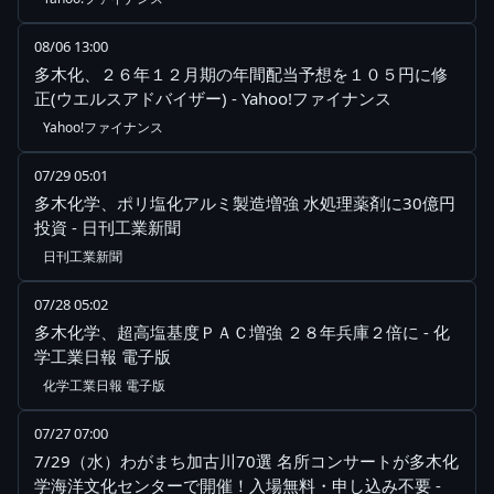
08/06 13:00
多木化、２６年１２月期の年間配当予想を１０５円に修
正(ウエルスアドバイザー) - Yahoo!ファイナンス
Yahoo!ファイナンス
07/29 05:01
多木化学、ポリ塩化アルミ製造増強 水処理薬剤に30億円
投資 - 日刊工業新聞
日刊工業新聞
07/28 05:02
多木化学、超高塩基度ＰＡＣ増強 ２８年兵庫２倍に - 化
学工業日報 電子版
化学工業日報 電子版
07/27 07:00
7/29（水）わがまち加古川70選 名所コンサートが多木化
学海洋文化センターで開催！入場無料・申し込み不要 -