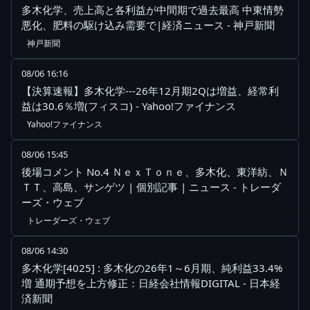
多木化学、売上高と各利益が中間期で過去最高 中東情勢
悪化、肥料の駆け込み需要で|経済ニュース - 神戸新聞
神戸新聞
08/06 16:16
【決算速報】多木化学---26年12月期2Qは増益、経常利
益は30.6％増(フィスコ) - Yahoo!ファイナンス
Yahoo!ファイナンス
08/06 15:45
後場コメント No.4 ＮｅｘＴｏｎｅ、多木化、東洋紡、Ｎ
ＴＴ、高島、サンゲツ | 個別記事 | ニュース - トレーダ
ーズ・ウェブ
トレーダーズ・ウェブ
08/06 14:30
多木化学[4025] : 多木化の26年1～6月期、純利益33.4%
増 通期予想を上方修正：日経会社情報DIGITAL - 日本経
済新聞