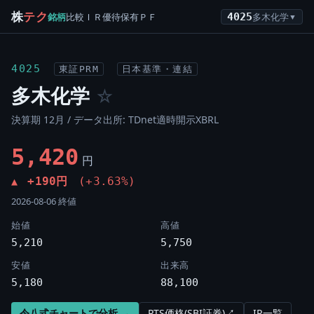
株
テク
銘柄
比較
ＩＲ
優待
保有
ＰＦ
4025
多木化学
▼
4025
東証PRM
日本基準・連結
多木化学
☆
決算期 12月 / データ出所: TDnet適時開示XBRL
5,420
円
+190円
(+3.63%)
▲
2026-08-06 終値
始値
高値
5,210
5,750
安値
出来高
5,180
88,100
令八式チャートで分析 →
PTS価格(SBI証券)↗
IR一覧