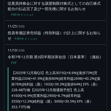
従業員持株会に対する譲渡制限付株式としての自己株式
処分の払込完了及び一部失権に関するお知らせ
PDF(キャッシュ)
11/25
13:00
投資有価証券売却益（特別利益）の計上に関するお知ら
せ
PDF(キャッシュ)
11/10
13:00
令和7年12月期 第3四半期決算短信〔日本基準〕（連結）
PDF
【2025年12月期Q3】売上高30192(+8.6%)[進捗73%]営
業利益2334(+41.9%)[進捗80%]経常利益2698(+40.2%)[進
捗76%]純利益（親）1933(+39.3%)[進捗64%] EPS（基）
228.48円/株【2025年12月期通期予想】売上高
41600(+6.9%)営業利益2900(+8.7%)経常利益
3550(+12.3%)純利益（親）3000(+30.5%) EPS（基）
353.77円/株