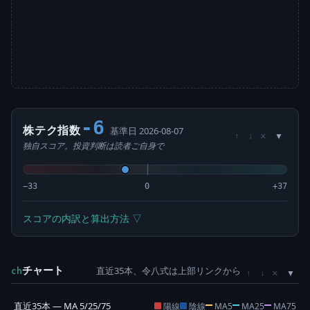
-6
株テク指数
基準日 2026-08-07
×
↑
↓
独自スコア。投資判断は読者ご自身で
−33
0
+37
スコアの内訳と算出方法 ▽
チャート
直近35本、令八式は上部リンクから
×
ch
↑
↓
直近35本 — MA 5/25/75
陽線
陰線
MA5
MA25
MA75