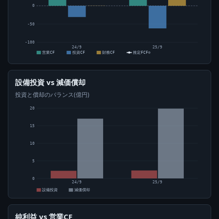
0
-50
-100
24/9
25/9
営業CF
投資CF
財務CF
推定FCF⊙
設備投資 vs 減価償却
投資と償却のバランス(億円)
20
15
10
5
0
24/9
25/9
設備投資
減価償却
純利益 vs 営業CF