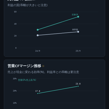
利益の質(乖離が大きいと注意)
60
営業CF
40
純利益
20
0
24/9
25/9
営業CFマージン推移
⊙
売上が現金に変わる効率(%)。利益率との乖離は要注意
30%
営業CF÷売上高(%)
23.8
20%
17.8
10%