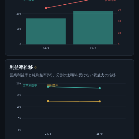
売上収益
営業利益
30
200
20
100
10
0
0
24/9
25/9
利益率推移
⊙
営業利益率と純利益率(%)。分割の影響を受けない収益力の推移
20%
営業利益率
純利益率
15%
10%
5%
0%
24/9
25/9