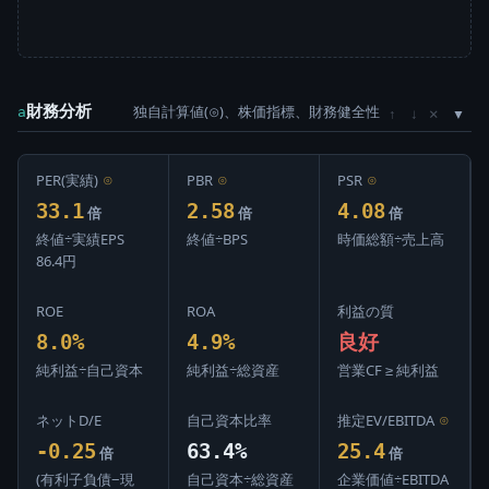
財務分析
独自計算値(⊙)、株価指標、財務健全性
×
a
↑
↓
PER(実績)
⊙
PBR
⊙
PSR
⊙
33.1
2.58
4.08
倍
倍
倍
終値÷実績EPS
終値÷BPS
時価総額÷売上高
86.4円
ROE
ROA
利益の質
8.0%
4.9%
良好
純利益÷自己資本
純利益÷総資産
営業CF ≥ 純利益
ネットD/E
自己資本比率
推定EV/EBITDA
⊙
-0.25
63.4%
25.4
倍
倍
(有利子負債−現
自己資本÷総資産
企業価値÷EBITDA