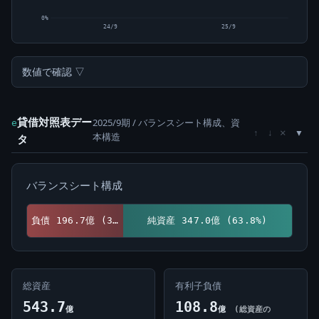
0%
24/9
25/9
数値で確認 ▽
貸借対照表デー
2025/9期 / バランスシート構成、資
e
×
↑
↓
本構造
タ
バランスシート構成
負債 196.7億 (36.2%)
純資産 347.0億 (63.8%)
総資産
有利子負債
543.7
108.8
億
億
(総資産の