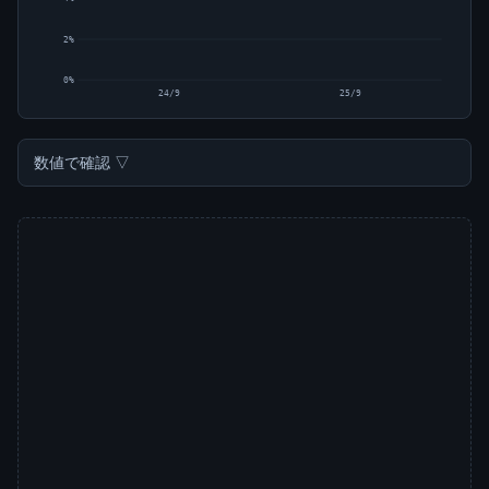
2%
0%
24/9
25/9
数値で確認 ▽