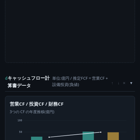
キャッシュフロー計
単位:億円 / 推定FCF = 営業CF +
d
×
↑
↓
設備投資(負値)
算書データ
営業CF / 投資CF / 財務CF
3つの CF の年度推移(億円)
100
50