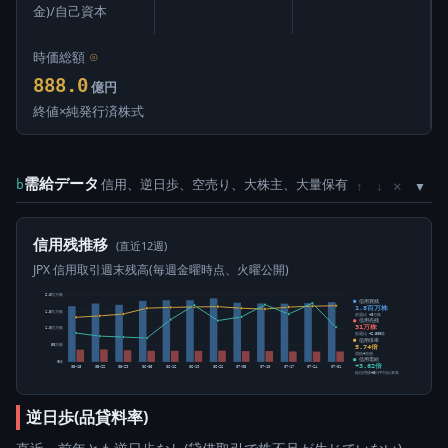
金)/自己資本
時価総額
⊙
888.0
億円
終値×純発行済株式
需給データ
信用、逆日歩、空売り、大株主、大量保有
×
b
↑
↓
信用残推移
(直近12週)
JPX 信用取引週末残高(毎週金曜時点、火曜公開)
2.0百万株
信用買残
1.8百万株
1.5百万株
前週比 +3万株
信用売残
31万株
1.0百万株
前週比 +2,500株
信用倍率
5.74倍
50万株
買残÷売残
信用需給
0株
+3.62倍
05-15
05-22
05-29
06-05
06-12
06-19
06-26
07-03
07-10
07-17
07-24
07-31
純信用残÷5日平均出来高
逆日歩(品貸料率)