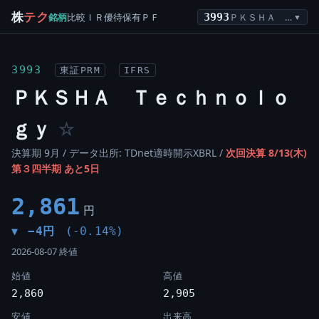
株
テク
銘柄
比較
ＩＲ
優待
保有
ＰＦ
3993
ＰＫＳＨＡ Ｔｅｃｈｎｏｌｏｇｙ
▼
3993
東証PRM
IFRS
ＰＫＳＨＡ Ｔｅｃｈｎｏｌｏ
ｇｙ
☆
決算期 9月 / データ出所: TDnet適時開示XBRL /
次回決算 8/13(木)
第３四半期 あと5日
2,861
円
−4円
(-0.14%)
▼
2026-08-07 終値
始値
高値
2,860
2,905
安値
出来高