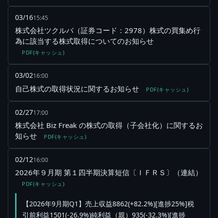
03/16
15:45
株式会社ツクルバ（証券コード：2978）株式の買集め行
為に該当する株式取得についてのお知らせ
PDF(キャッシュ)
03/02
16:00
自己株式の取得状況に関するお知らせ
PDF(キャッシュ)
02/27
17:00
株式会社 Biz Freak の株式の取得（子会社化）に関するお
知らせ
PDF(キャッシュ)
02/12
16:00
2026年９月期 第１四半期決算短信〔ＩＦＲＳ〕（連結）
PDF(キャッシュ)
【2026年9月期Q1】売上収益8862(+82.2%)[進捗25%]税
引前利益1501(-26.9%)純利益（親）935(-32.3%)[進捗