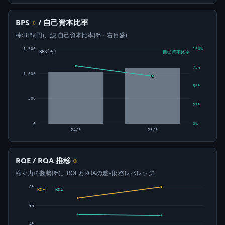
BPS
/ 自己資本比率
⊙
棒:BPS(円)、線:自己資本比率(%・右目盛)
1,500
100%
BPS(円)
自己資本比率
75%
1,000
50%
500
25%
0
0%
24/9
25/9
ROE / ROA 推移
⊙
稼ぐ力の趨勢(%)。ROEとROAの差=財務レバレッジ
8%
ROE
ROA
6%
4%