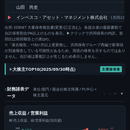
山田 尚史
▶
インベスコ・アセット・マネジメント株式会社
(共同2名)
出所: EDINET 大量保有報告書(変更/訂正含む)。各提出者の最新書類で
合計保有割合5%以上のものを表示。▶クリックで共同保有の内訳。前
回比は前回報告との差(pt)。
※「過去報告」=18か月以上更新無し。共同保有グループ再編で新筆頭
が別途報告している可能性があるため、現状の保有を示すものではあり
ません。合計値は重複計上が生じるため表示しません。
大株主TOP10(2025/09/30時点)
主要保有者
財務諸表デ
単位:億円 / 親会社株主帰属 / PL中心 +
c
×
↑
↓
株主還元
ータ
売上収益 / 営業利益
棒:売上収益、線:営業利益(別目盛)
300
40