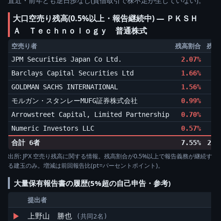
直近・前年とも逆日歩なし(貸借取引で株不足が生じていない)。
大口空売り残高(0.5%以上・報告継続中) ― ＰＫＳＨ
Ａ Ｔｅｃｈｎｏｌｏｇｙ 普通株式
空売り者
残高割合
残高
JPM Securities Japan Co Ltd.
2.07%
6
Barclays Capital Securities Ltd
1.66%
5
GOLDMAN SACHS INTERNATIONAL
1.56%
5
モルガン・スタンレーMUFG証券株式会社
0.99%
3
Arrowstreet Capital, Limited Partnership
0.70%
2
Numeric Investors LLC
0.57%
1
合計 6者
7.55%
2,4
出所: JPX 空売り残高に関する情報。残高割合が0.5%以上で報告義務が継続す
る建玉のみ。増減は前回報告比(pt=パーセントポイント)。
大量保有報告書の履歴(5%超の自己申告・参考)
提出者
▶
上野山 勝也
(共同2名)