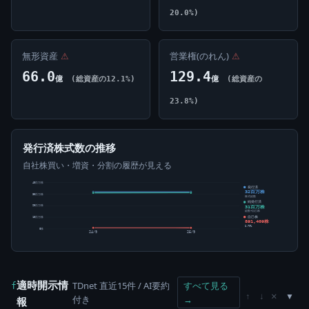
20.0%)
無形資産
⚠
営業権(のれん)
⚠
66.0
129.4
億
(総資産の12.1%)
億
(総資産の
23.8%)
発行済株式数の推移
自社株買い・増資・分割の履歴が見える
40百万株
発行済
32百万株
30百万株
株式総数
純発行済
31百万株
20百万株
総数-自己株
自己株
10百万株
891,409株
2.79%
0株
24/9
25/9
適時開示情
TDnet 直近15件 / AI要約
すべて見る
f
×
↑
↓
付き
→
報