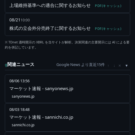
上場維持基準への適合に関するお知らせ
PDF(キャッシュ)
08/21
10:00
株式の立会外分売終了に関するお知らせ
PDF(キャッシュ)
※ TDnet 適時開示の XBRL を当サイトが解析。決算関連の主要開示には AI による要
約を併記しています。
関連ニュース
Google News より直近15件
×
g
↑
↓
08/06 13:56
マーケット速報 - sanyonews.jp
sanyonews.jp
08/03 18:48
マーケット速報 - sannichi.co.jp
sannichi.co.jp