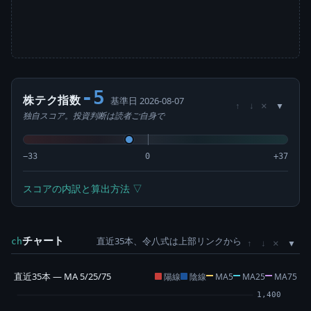
-5
株テク指数
基準日 2026-08-07
×
↑
↓
独自スコア。投資判断は読者ご自身で
−33
0
+37
スコアの内訳と算出方法 ▽
チャート
直近35本、令八式は上部リンクから
×
ch
↑
↓
直近35本 — MA 5/25/75
陽線
陰線
MA5
MA25
MA75
1,400