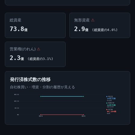
総資産
無形資産
⚠
73.8
2.9
億
億
(総資産の4.0%)
営業権(のれん)
⚠
2.3
億
(総資産の3.1%)
発行済株式数の推移
自社株買い・増資・分割の履歴が見える
15百万株
発行済
14百万株
株式総数
10百万株
純発行済
14百万株
総数-自己株
5百万株
自己株
64,154株
0.47%
0株
25/3
26/3