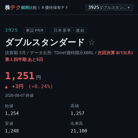
株
テク
銘柄
比較
ＩＲ
優待
保有
ＰＦ
3925
ダブルスタンダード
▼
3925
東証PRM
日本基準・連結
ダブルスタンダード
☆
決算期 3月 / データ出所: TDnet適時開示XBRL /
次回決算 8/13(木)
第１四半期 あと5日
1,251
円
+3円
(+0.24%)
▲
2026-08-07 終値
始値
高値
1,254
1,257
安値
出来高
1,248
21,100