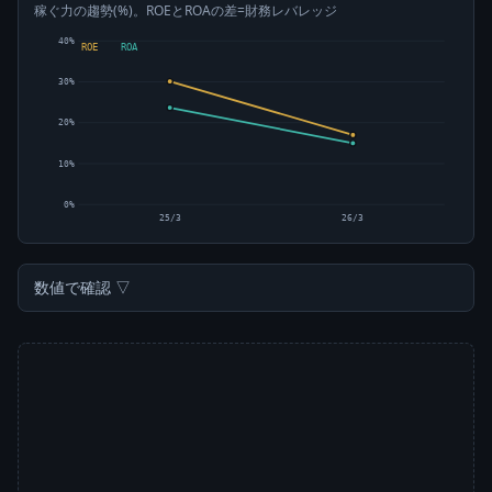
稼ぐ力の趨勢(%)。ROEとROAの差=財務レバレッジ
40%
ROE
ROA
30%
20%
10%
0%
25/3
26/3
数値で確認 ▽