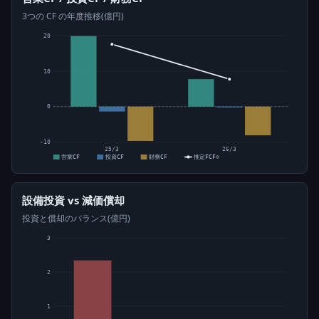
3つの CF の年度推移(億円)
20
10
0
-10
25/3
26/3
営業CF
投資CF
財務CF
推定FCF⊙
設備投資 vs 減価償却
投資と償却のバランス(億円)
3
2
1