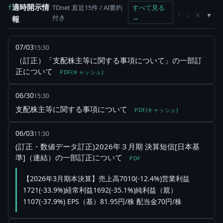
適時開示情
TDnet 直近15件 / AI要約
すべて見る
f
×
↑
↓
付き
→
報
07/03
15:30
（訂正）「支配株主等に関する事項について」の一部訂
正について
PDF(キャッシュ)
06/30
15:30
支配株主等に関する事項について
PDF(キャッシュ)
06/03
11:30
(訂正・数値データ訂正)2026年３月期 決算短信[日本基
準]（連結）の一部訂正について
PDF
【2026年3月期本決算】売上高7010(-12.4%)営業利益
1721(-33.9%)経常利益1692(-35.1%)純利益（親）
1107(-37.9%) EPS（基）81.95円/株 配当金70円/株