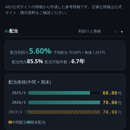
AIが公式サイトの情報から作成した参考情報です。正確な情報は公式
サイト・開示資料をご確認ください。
配当
利回りと推移
×
dv
↑
↓
5.60%
配当利回り
= 予想配当 70.00円 ÷ 株価 1,251円
85.5%
6.7年
配当性向
配当可能年数
⊙
配当推移(中間 + 期末)
60.00
2025/3
円
70.00
2026/3
円
70.00
2027/3
円
中間配当
期末配当