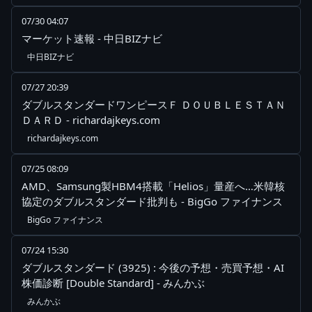
07/30 04:07
マーケット速報 - 中日BIZナビ
中日BIZナビ
07/27 20:39
ダブルスタンダードワンピースＦ ＤＯＵＢＬＥＳＴＡＮ
ＤＡＲＤ - richardajkeys.com
richardajkeys.com
07/25 08:09
AMD、Samsung製HBM4搭載「Helios」量産へ…米韓核
協定のダブルスタンダード批判も - BigGo ファイナンス
BigGo ファイナンス
07/24 15:30
ダブルスタンダード (3925) : 今後の予想・売買予想・AI
株価診断 [Double Standard] - みんかぶ
みんかぶ