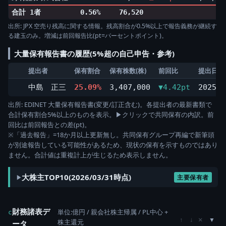
合計 1者
0.56%
76,520
出所: JPX 空売り残高に関する情報。残高割合が0.5%以上で報告義務が継続す
る建玉のみ。増減は前回報告比(pt=パーセントポイント)。
大量保有報告書の履歴(5%超の自己申告・参考)
提出者
保有割合
保有株数(株)
前回比
提出日
中島 正三
25.09%
3,407,000
▼4.42pt
2025/0
出所: EDINET 大量保有報告書(変更/訂正含む)。各提出者の最新書類で
合計保有割合5%以上のものを表示。▶クリックで共同保有の内訳。前
回比は前回報告との差(pt)。
※「過去報告」=18か月以上更新無し。共同保有グループ再編で新筆頭
が別途報告している可能性があるため、現状の保有を示すものではあり
ません。合計値は重複計上が生じるため表示しません。
大株主TOP10(2026/03/31時点)
主要保有者
財務諸表デ
単位:億円 / 親会社株主帰属 / PL中心 +
c
×
↑
↓
株主還元
ータ