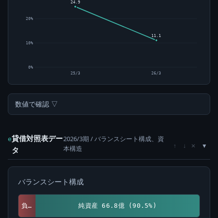
24.9
20%
11.1
10%
0%
25/3
26/3
数値で確認 ▽
貸借対照表デー
2026/3期 / バランスシート構成、資
e
×
↑
↓
本構造
タ
バランスシート構成
負債 7.0億 (9.5%)
純資産 66.8億 (90.5%)