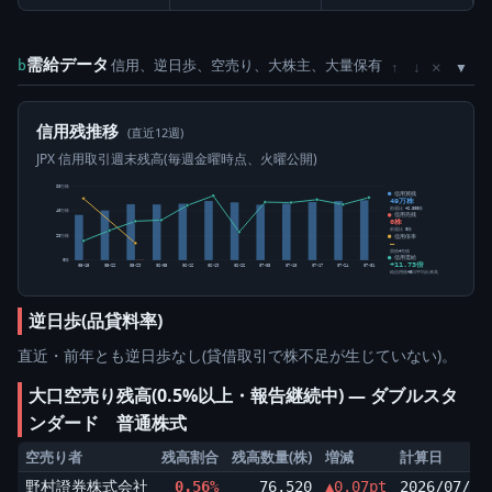
需給データ
信用、逆日歩、空売り、大株主、大量保有
×
b
↑
↓
信用残推移
(直近12週)
JPX 信用取引週末残高(毎週金曜時点、火曜公開)
60万株
信用買残
49万株
前週比 +6,300株
40万株
信用売残
0株
前週比 0株
信用倍率
20万株
―
買残÷売残
信用需給
0株
+11.73倍
05-15
05-22
05-29
06-05
06-12
06-19
06-26
07-03
07-10
07-17
07-24
07-31
純信用残÷5日平均出来高
逆日歩(品貸料率)
直近・前年とも逆日歩なし(貸借取引で株不足が生じていない)。
大口空売り残高(0.5%以上・報告継続中) ― ダブルスタ
ンダード 普通株式
空売り者
残高割合
残高数量(株)
増減
計算日
野村證券株式会社
0.56%
76,520
▲0.07pt
2026/07/23