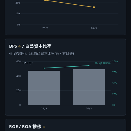
20%
10%
0%
25/3
26/3
BPS
/ 自己資本比率
⊙
棒:BPS(円)、線:自己資本比率(%・右目盛)
600
100%
BPS(円)
自己資本比率
75%
400
50%
200
25%
0
0%
25/3
26/3
ROE / ROA 推移
⊙