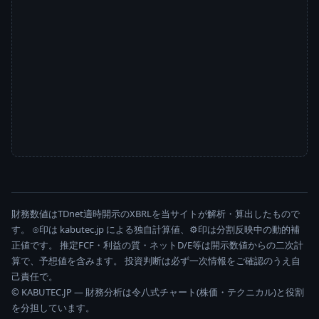
財務数値はTDnet適時開示のXBRLを当サイトが解析・算出したもので
す。 ⊙印は kabutec.jp による独自計算値、⚙印は分割反映中の動的補
正値です。 推定FCF・利益の質・ネットD/E等は開示数値からの二次計
算で、予想値を含みます。 投資判断は必ず一次情報をご確認のうえ自
己責任で。
© KABUTEC.JP — 財務分析は令八式チャート(株価・テクニカル)と役割
を分担しています。