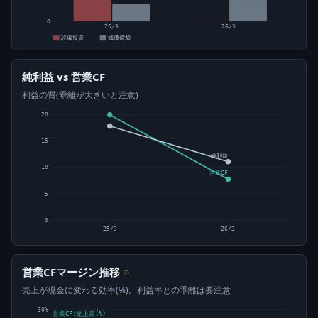
0
25/3
26/3
設備投資
減価償却
純利益 vs 営業CF
利益の質(乖離が大きいと注意)
20
15
純利益
10
営業CF
5
0
25/3
26/3
営業CFマージン推移
⊙
売上が現金に変わる効率(%)。利益率との乖離は要注意
30%
営業CF÷売上高(%)