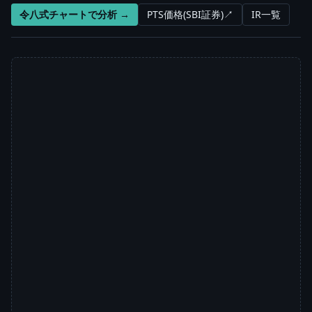
令八式チャートで分析 →
PTS価格(SBI証券)↗
IR一覧