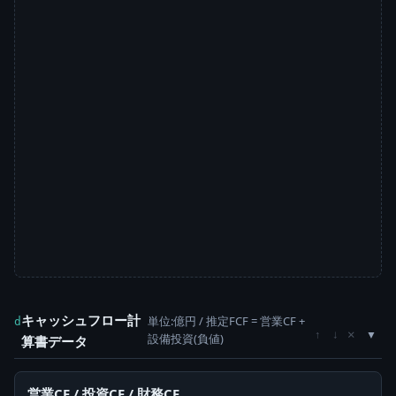
キャッシュフロー計
単位:億円 / 推定FCF = 営業CF +
d
×
↑
↓
設備投資(負値)
算書データ
営業CF / 投資CF / 財務CF