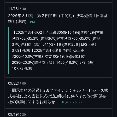
11/13
15:30
2026年３月期 第２四半期（中間期）決算短信〔日本基
準〕(連結)
PDF
【2026年3月期Q2】売上高3060(-16.1%)[進捗42%]営業
利益762(-35.3%)[進捗36%]経常利益766(-35.0%)[進捗
37%]純利益（親）511(-37.1%)[進捗35%] EPS（基）
37.81円/株【2026年3月期通期予想】売上高
7200(-10.0%)営業利益2100(-19.4%)経常利益
2080(-20.3%)純利益（親）1456(-18.3%) EPS（基）
107.73円/株
09/22
17:00
（開示事項の経過）SBIファイナンシャルサービシーズ株
式会社による当社株式の追加取得に伴うその他の関係会
社の異動に関するお知らせ
PDF(キャッシュ)
09/19
15:30