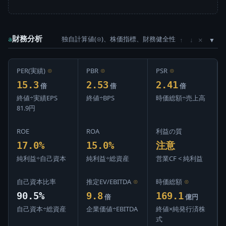
財務分析
独自計算値(⊙)、株価指標、財務健全性
×
a
↑
↓
PER(実績)
⊙
PBR
⊙
PSR
⊙
15.3
2.53
2.41
倍
倍
倍
終値÷実績EPS
終値÷BPS
時価総額÷売上高
81.9円
ROE
ROA
利益の質
17.0%
15.0%
注意
純利益÷自己資本
純利益÷総資産
営業CF < 純利益
自己資本比率
推定EV/EBITDA
⊙
時価総額
⊙
90.5%
9.8
169.1
倍
億円
自己資本÷総資産
企業価値÷EBITDA
終値×純発行済株
式