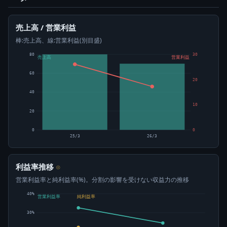
売上高 / 営業利益
棒:売上高、線:営業利益(別目盛)
80
30
売上高
営業利益
60
20
40
10
20
0
0
25/3
26/3
利益率推移
⊙
営業利益率と純利益率(%)。分割の影響を受けない収益力の推移
40%
営業利益率
純利益率
30%