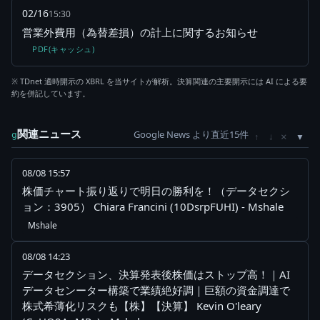
02/16
15:30
営業外費用（為替差損）の計上に関するお知らせ
PDF(キャッシュ)
※ TDnet 適時開示の XBRL を当サイトが解析。決算関連の主要開示には AI による要
約を併記しています。
関連ニュース
Google News より直近15件
×
g
↑
↓
08/08 15:57
株価チャート振り返りで明日の勝利を！（データセクシ
ョン：3905） Chiara Francini (10DsrpFUHI) - Mshale
Mshale
08/08 14:23
データセクション、決算発表後株価はストップ高！｜AI
データセンーター構築で業績絶好調｜巨額の資金調達で
株式希薄化リスクも【株】【決算】 Kevin O'leary