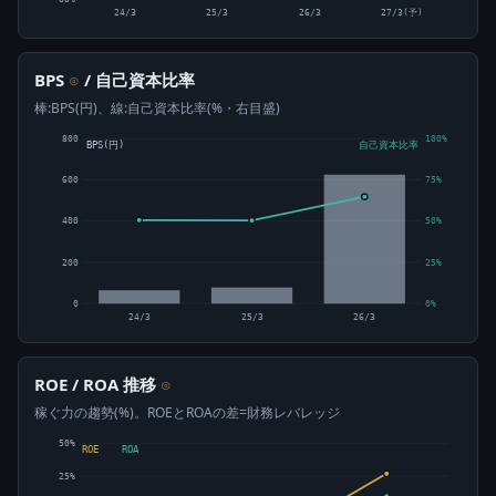
24/3
25/3
26/3
27/3(予)
BPS
/ 自己資本比率
⊙
棒:BPS(円)、線:自己資本比率(%・右目盛)
800
100%
BPS(円)
自己資本比率
600
75%
400
50%
200
25%
0
0%
24/3
25/3
26/3
ROE / ROA 推移
⊙
稼ぐ力の趨勢(%)。ROEとROAの差=財務レバレッジ
50%
ROE
ROA
25%