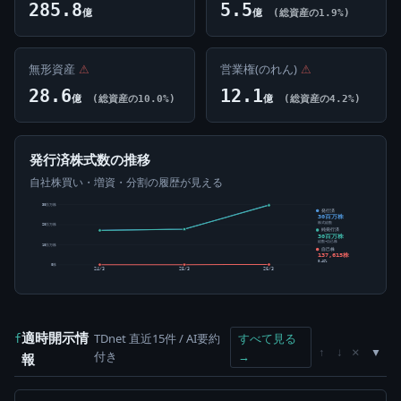
285.8
5.5
億
億
(総資産の1.9%)
無形資産
⚠
営業権(のれん)
⚠
28.6
12.1
億
(総資産の10.0%)
億
(総資産の4.2%)
発行済株式数の推移
自社株買い・増資・分割の履歴が見える
30百万株
発行済
30百万株
株式総数
20百万株
純発行済
30百万株
総数-自己株
10百万株
自己株
137,615株
0.46%
0株
24/3
25/3
26/3
適時開示情
TDnet 直近15件 / AI要約
すべて見る
f
×
↑
↓
付き
→
報