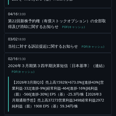
04/16
13:00
第22回新株予約権（有償ストックオプション）の全部取
得及び消却に関するお知らせ
PDF(キャッシュ)
03/02
18:00
当社に対する訴訟提起に関するお知らせ
PDF(キャッシュ)
02/16
15:30
2026年３月期第３四半期決算短信〔日本基準〕（連結）
PDF(キャッシュ)
【2026年3月期Q3】売上高15929(+673.0%)[進捗43%]営
業利益-332[進捗-9%]経常利益-464[進捗-16%]純利益
（親）-566[進捗-30%] EPS（基）-25.3円/株【2026年3
月期通期予想】売上高37273営業利益3498経常利益2972
純利益（親）1908 EPS（基）59.34円/株