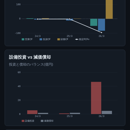
100
0
-100
24/3
25/3
26/3
営業CF
投資CF
財務CF
推定FCF⊙
設備投資 vs 減価償却
投資と償却のバランス(億円)
60
40
20
0
24/3
25/3
26/3
設備投資
減価償却