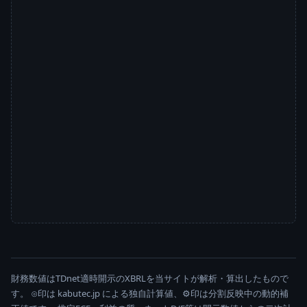
財務数値はTDnet適時開示のXBRLを当サイトが解析・算出したもので
す。 ⊙印は kabutec.jp による独自計算値、⚙印は分割反映中の動的補