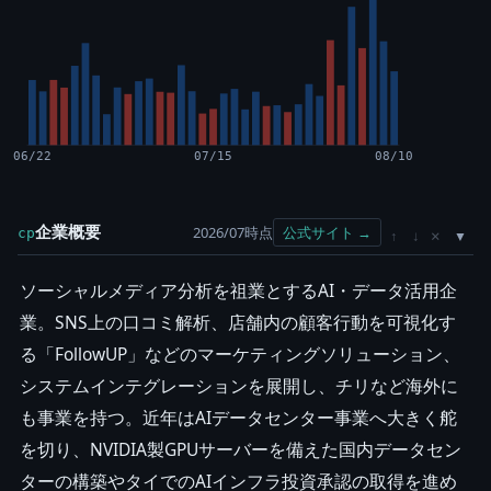
06/22
07/15
08/10
企業概要
2026/07時点
公式サイト →
cp
×
↑
↓
ソーシャルメディア分析を祖業とするAI・データ活用企
業。SNS上の口コミ解析、店舗内の顧客行動を可視化す
る「FollowUP」などのマーケティングソリューション、
システムインテグレーションを展開し、チリなど海外に
も事業を持つ。近年はAIデータセンター事業へ大きく舵
を切り、NVIDIA製GPUサーバーを備えた国内データセン
ターの構築やタイでのAIインフラ投資承認の取得を進め