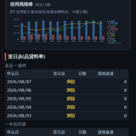
信用残推移
(直近12週)
JPX 信用取引週末残高(毎週金曜時点、火曜公開)
6.0百万株
信用買残
5.5百万株
前週比 -17万株
4.0百万株
信用売残
1.0百万株
前週比 +2万株
信用倍率
2.0百万株
5.42倍
買残÷売残
信用需給
0株
+2.17倍
05-15
05-22
05-29
06-05
06-12
06-19
06-26
07-03
07-10
07-17
07-24
07-31
純信用残÷5日平均出来高
逆日歩(品貸料率)
直近一週間
申込日
逆日歩
日数
貸株超過
2026/08/07
満額
0
2026/08/06
満額
0
2026/08/05
満額
0
2026/08/04
満額
0
2026/08/03
満額
0
一年前同週
申込日
逆日歩
日数
貸株超過