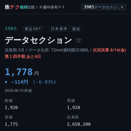
株
テク
銘柄
比較
ＩＲ
優待
保有
ＰＦ
3905
データセクション
▼
3905
東証GRT
日本基準・連結
データセクション
☆
決算期 3月 / データ出所: TDnet適時開示XBRL /
次回決算 8/14(金)
第１四半期 あと4日
1,778
円
−114円
(-6.03%)
▼
2026-08-10 終値
始値
高値
1,920
1,920
安値
出来高
1,775
2,650,200