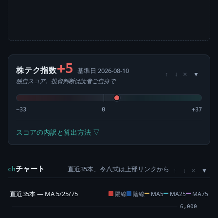
+5
株テク指数
基準日 2026-08-10
×
↑
↓
独自スコア。投資判断は読者ご自身で
−33
0
+37
スコアの内訳と算出方法 ▽
チャート
直近35本、令八式は上部リンクから
×
ch
↑
↓
直近35本 — MA 5/25/75
陽線
陰線
MA5
MA25
MA75
6,000