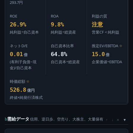
293.7円
ROE
ROA
利益の質
26.9%
9.8%
注意
純利益÷自己資本
純利益÷総資産
営業CF < 純利益
ネットD/E
自己資本比率
推定EV/EBITDA
⊙
0.01
64.8%
15.0
倍
倍
(有利子負債−現
自己資本÷総資産
企業価値÷EBITDA
金)/自己資本
時価総額
⊙
526.8
億円
終値×純発行済株式
需給データ
信用、逆日歩、空売り、大株主、大量保有
×
b
↑
↓