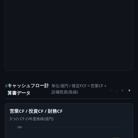
キャッシュフロー計
単位:億円 / 推定FCF = 営業CF +
d
×
↑
↓
設備投資(負値)
算書データ
営業CF / 投資CF / 財務CF
3つの CF の年度推移(億円)
200