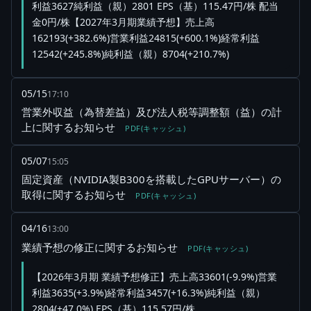
利益3627純利益（親）2801 EPS（基）115.47円/株 配当
金0円/株【2027年3月期業績予想】売上高
162193(+382.6%)営業利益24815(+600.1%)経常利益
12542(+245.8%)純利益（親）8704(+210.7%)
05/15
17:10
営業外収益（為替差益）及び法人税等調整額（益）の計
上に関するお知らせ
PDF(キャッシュ)
05/07
15:05
固定資産（NVIDIA製B300を搭載したGPUサーバー）の
取得に関するお知らせ
PDF(キャッシュ)
04/16
13:00
業績予想の修正に関するお知らせ
PDF(キャッシュ)
【2026年3月期 業績予想修正】売上高33601(-9.9%)営業
利益3635(+3.9%)経常利益3457(+16.3%)純利益（親）
2804(+47.0%) EPS（基）115.57円/株