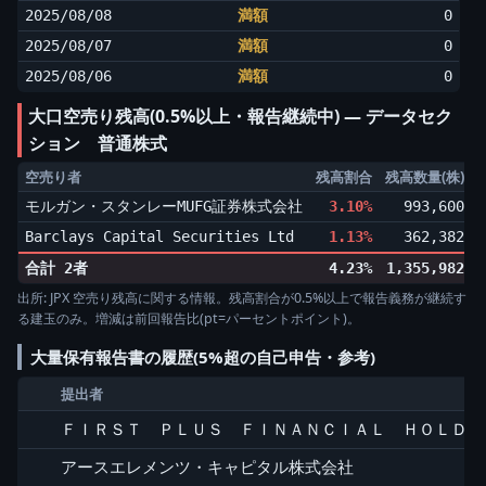
2025/08/08
満額
0
2025/08/07
満額
0
2025/08/06
満額
0
大口空売り残高(0.5%以上・報告継続中) ― データセク
ション 普通株式
空売り者
残高割合
残高数量(株)
モルガン・スタンレーMUFG証券株式会社
3.10%
993,600
▲
Barclays Capital Securities Ltd
1.13%
362,382
▲
合計 2者
4.23%
1,355,982
出所: JPX 空売り残高に関する情報。残高割合が0.5%以上で報告義務が継続す
る建玉のみ。増減は前回報告比(pt=パーセントポイント)。
大量保有報告書の履歴(5%超の自己申告・参考)
提出者
ＦＩＲＳＴ ＰＬＵＳ ＦＩＮＡＮＣＩＡＬ ＨＯＬＤＩ
アースエレメンツ・キャピタル株式会社