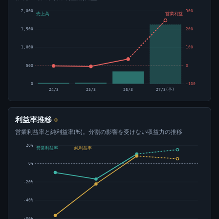
2,000
300
売上高
営業利益
1,500
200
1,000
100
500
0
0
-100
24/3
25/3
26/3
27/3(予)
利益率推移
⊙
営業利益率と純利益率(%)。分割の影響を受けない収益力の推移
20%
営業利益率
純利益率
0%
-20%
-40%
-60%