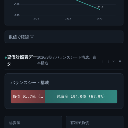
-10%
-14.6
-20%
24/3
25/3
26/3
数値で確認 ▽
貸借対照表デー
2026/3期 / バランスシート構成、資
e
×
↑
↓
本構造
タ
バランスシート構成
負債 91.7億 (32.1%)
純資産 194.0億 (67.9%)
総資産
有利子負債