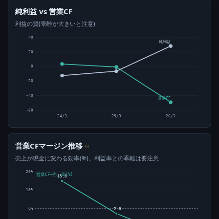
純利益 vs 営業CF
利益の質(乖離が大きいと注意)
40
純利益
20
0
-20
-40
営業CF
-60
24/3
25/3
26/3
営業CFマージン推移
⊙
売上が現金に変わる効率(%)。利益率との乖離は要注意
20%
営業CF÷売上高(%)
15.0
10%
0%
-2.8