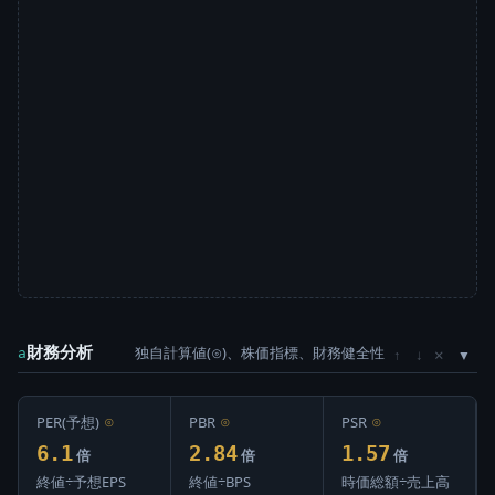
財務分析
独自計算値(⊙)、株価指標、財務健全性
×
a
↑
↓
PER(予想)
⊙
PBR
⊙
PSR
⊙
6.1
2.84
1.57
倍
倍
倍
終値÷予想EPS
終値÷BPS
時価総額÷売上高