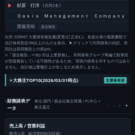
▶
杉原 行洋
(共同2名)
Ｏａｓｉｓ Ｍａｎａｇｅｍｅｎｔ Ｃｏｍｐａｎｙ Ｌ
齋藤英樹
過去報告
出所: EDINET 大量保有報告書(変更/訂正含む)。各提出者の最新書類で
合計保有割合5%以上のものを表示。▶クリックで共同保有の内訳。前
回比は前回報告との差(pt)。
※「過去報告」=18か月以上更新無し。共同保有グループ再編で新筆頭
が別途報告している可能性があるため、現状の保有を示すものではあり
ません。合計値は重複計上が生じるため表示しません。
大株主TOP10(2026/03/31時点)
主要保有者
財務諸表デ
単位:億円 / 親会社株主帰属 / PL中心 +
c
×
↑
↓
株主還元
ータ
売上高 / 営業利益
棒:売上高、線:営業利益(別目盛)