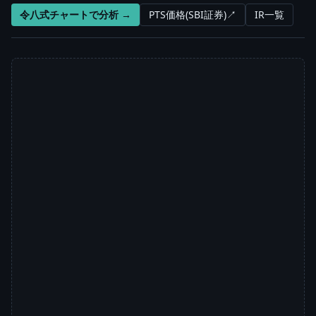
令八式チャートで分析 →
PTS価格(SBI証券)↗
IR一覧