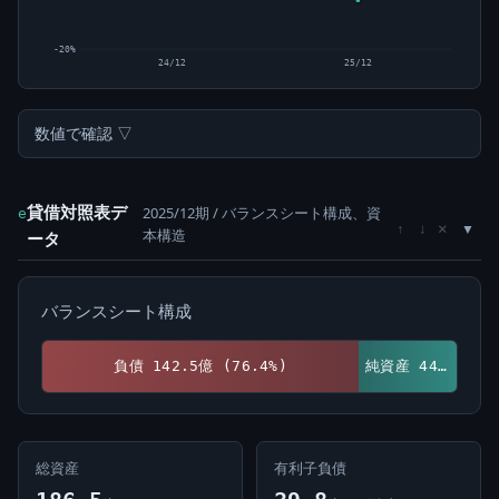
-20%
24/12
25/12
数値で確認 ▽
貸借対照表デ
2025/12期 / バランスシート構成、資
e
×
↑
↓
本構造
ータ
バランスシート構成
負債 142.5億 (76.4%)
純資産 44.0億 (23.6%)
総資産
有利子負債