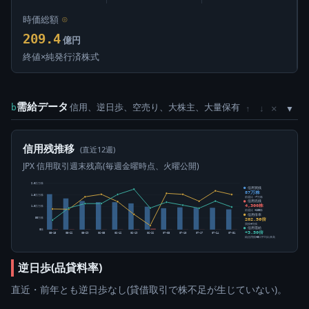
時価総額
⊙
209.4
億円
終値×純発行済株式
需給データ
信用、逆日歩、空売り、大株主、大量保有
×
b
↑
↓
信用残推移
(直近12週)
JPX 信用取引週末残高(毎週金曜時点、火曜公開)
2.0百万株
信用買残
87万株
1.5百万株
前週比 -7万株
信用売残
4,300株
1.0百万株
前週比 +100株
信用倍率
202.56倍
50万株
買残÷売残
信用需給
0株
+3.50倍
05-15
05-22
05-29
06-05
06-12
06-19
06-26
07-03
07-10
07-17
07-24
07-31
純信用残÷5日平均出来高
逆日歩(品貸料率)
直近・前年とも逆日歩なし(貸借取引で株不足が生じていない)。