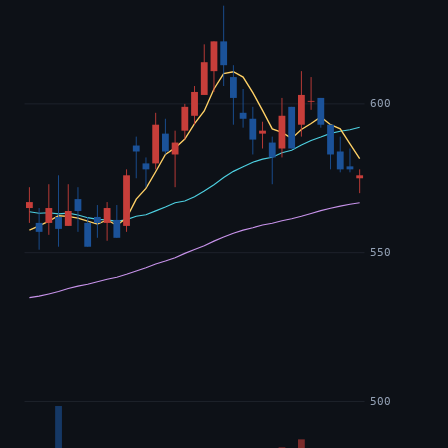
600
550
500