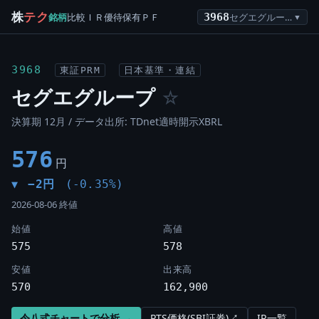
株
テク
銘柄
比較
ＩＲ
優待
保有
ＰＦ
3968
セグエグループ
▼
3968
東証PRM
日本基準・連結
セグエグループ
☆
決算期 12月 / データ出所: TDnet適時開示XBRL
576
円
−2円
(-0.35%)
▼
2026-08-06 終値
始値
高値
575
578
安値
出来高
570
162,900
令八式チャートで分析 →
PTS価格(SBI証券)↗
IR一覧