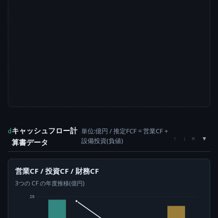
キャッシュフロー計
単位:億円 / 推定FCF = 営業CF +
d
×
↑
↓
設備投資(負値)
算書データ
営業CF / 投資CF / 財務CF
3つの CF の年度推移(億円)
20