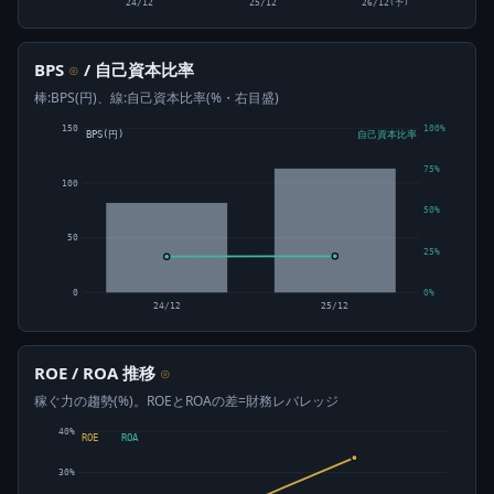
24/12
25/12
26/12(予)
BPS
/ 自己資本比率
⊙
棒:BPS(円)、線:自己資本比率(%・右目盛)
150
100%
BPS(円)
自己資本比率
75%
100
50%
50
25%
0
0%
24/12
25/12
ROE / ROA 推移
⊙
稼ぐ力の趨勢(%)。ROEとROAの差=財務レバレッジ
40%
ROE
ROA
30%