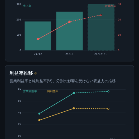
300
30
売上高
営業利益
200
20
100
10
0
0
24/12
25/12
26/12(予)
利益率推移
⊙
営業利益率と純利益率(%)。分割の影響を受けない収益力の推移
8%
営業利益率
純利益率
6%
4%
2%
0%