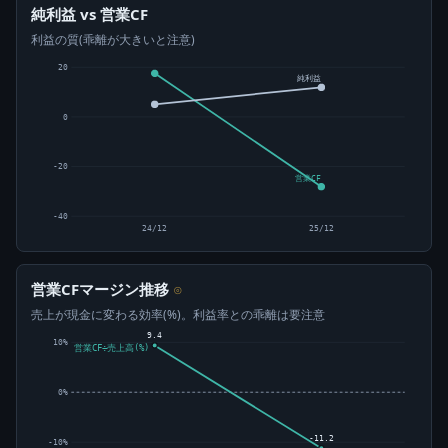
純利益 vs 営業CF
利益の質(乖離が大きいと注意)
20
純利益
0
-20
営業CF
-40
24/12
25/12
営業CFマージン推移
⊙
売上が現金に変わる効率(%)。利益率との乖離は要注意
9.4
10%
営業CF÷売上高(%)
0%
-11.2
-10%