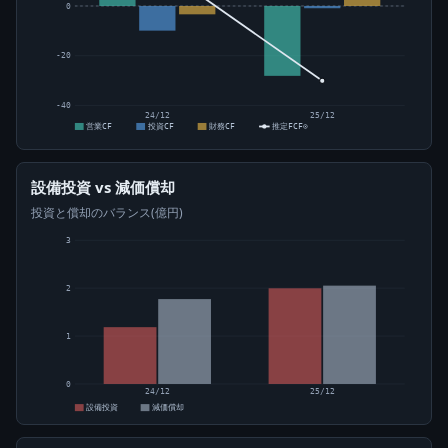
0
-20
-40
24/12
25/12
営業CF
投資CF
財務CF
推定FCF⊙
設備投資 vs 減価償却
投資と償却のバランス(億円)
3
2
1
0
24/12
25/12
設備投資
減価償却