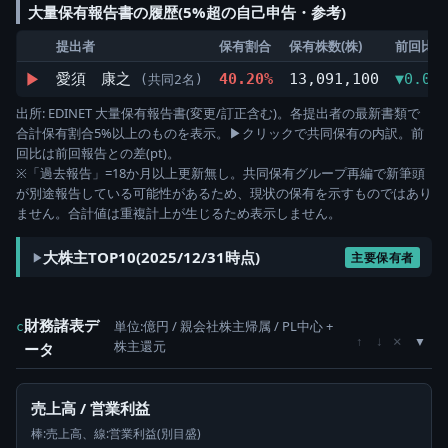
大量保有報告書の履歴(5%超の自己申告・参考)
提出者
保有割合
保有株数(株)
前回比
▶
愛須 康之
40.20%
13,091,100
▼0.06
(共同2名)
出所: EDINET 大量保有報告書(変更/訂正含む)。各提出者の最新書類で
合計保有割合5%以上のものを表示。▶クリックで共同保有の内訳。前
回比は前回報告との差(pt)。
※「過去報告」=18か月以上更新無し。共同保有グループ再編で新筆頭
が別途報告している可能性があるため、現状の保有を示すものではあり
ません。合計値は重複計上が生じるため表示しません。
大株主TOP10(2025/12/31時点)
主要保有者
財務諸表デ
単位:億円 / 親会社株主帰属 / PL中心 +
c
×
↑
↓
株主還元
ータ
売上高 / 営業利益
棒:売上高、線:営業利益(別目盛)