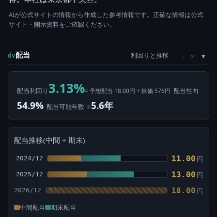
AIが公式サイトの情報から作成した参考情報です。正確な情報は公式
サイト・開示資料をご確認ください。
配当
利回りと推移
×
dv
↑
↓
3.13%
配当利回り
配当性向
= 予想配当 18.00円 ÷ 株価 576円
54.9%
5.6年
配当可能年数
⊙
配当推移(中間 + 期末)
11.00
2024/12
円
13.00
2025/12
円
18.00
2026/12
円
中間配当
期末配当