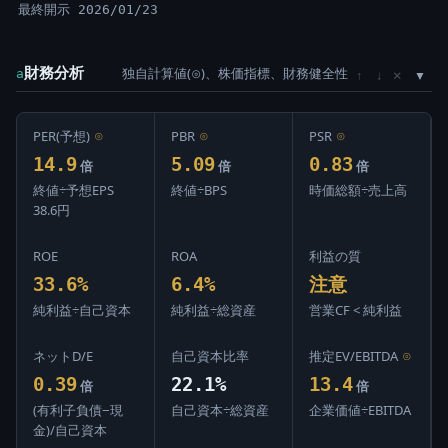
最終開示 2026/01/23
財務分析
独自計算値(⊙)、株価指標、財務健全性
×
a
↑
↓
PER(予想)
⊙
PBR
⊙
PSR
⊙
14.9
5.09
0.83
倍
倍
倍
終値÷予想EPS
終値÷BPS
時価総額÷売上高
38.6円
ROE
ROA
利益の質
33.6%
6.4%
注意
純利益÷自己資本
純利益÷総資産
営業CF < 純利益
ネットD/E
自己資本比率
推定EV/EBITDA
⊙
0.39
22.1%
13.4
倍
倍
(有利子負債−現
自己資本÷総資産
企業価値÷EBITDA
金)/自己資本