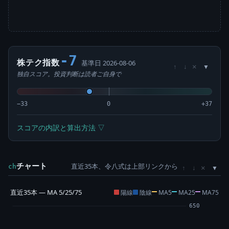
-7
株テク指数
基準日 2026-08-06
×
↑
↓
独自スコア。投資判断は読者ご自身で
−33
0
+37
スコアの内訳と算出方法 ▽
チャート
直近35本、令八式は上部リンクから
×
ch
↑
↓
直近35本 — MA 5/25/75
陽線
陰線
MA5
MA25
MA75
650