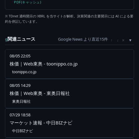
PDF(キャッシュ)
※ TDnet 適時開示の XBRL を当サイトが解析。決算関連の主要開示には AI による要
約を併記しています。
関連ニュース
Google News より直近15件
×
g
↑
↓
08/05 22:05
株価｜Web東奥 - toonippo.co.jp
toonippo.co.jp
08/05 14:29
株価｜Web東奥 - 東奥日報社
東奥日報社
07/29 18:58
マーケット速報 - 中日BIZナビ
中日BIZナビ