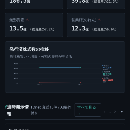
186.5
39.8
億
億
(総資産の21.3%)
無形資産
⚠
営業権(のれん)
⚠
13.5
12.3
億
(総資産の7.2%)
億
(総資産の6.6%)
発行済株式数の推移
自社株買い・増資・分割の履歴が見える
40百万株
発行済
33百万株
30百万株
株式総数
純発行済
32百万株
20百万株
総数-自己株
自己株
10百万株
819,200株
2.52%
0株
24/12
25/12
適時開示情
TDnet 直近15件 / AI要約
すべて見る
f
×
↑
↓
付き
→
報