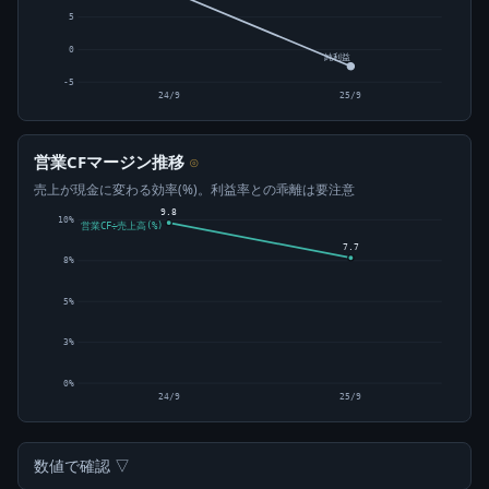
5
0
純利益
-5
24/9
25/9
営業CFマージン推移
⊙
売上が現金に変わる効率(%)。利益率との乖離は要注意
9.8
10%
営業CF÷売上高(%)
7.7
8%
5%
3%
0%
24/9
25/9
数値で確認 ▽