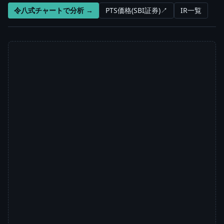
令八式チャートで分析 →
PTS価格(SBI証券)↗
IR一覧