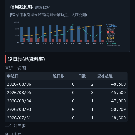
信用残推移
(直近12週)
JPX 信用取引週末残高(毎週金曜時点、火曜公開)
3.0百万株
信用買残
2.4百万株
前週比 -5万株
2.0百万株
信用売残
31万株
前週比 -1万株
信用倍率
1.0百万株
7.81倍
買残÷売残
信用需給
0株
+27.79倍
05-15
05-22
05-29
06-05
06-12
06-19
06-26
07-03
07-10
07-17
07-24
07-31
純信用残÷5日平均出来高
逆日歩(品貸料率)
直近一週間
申込日
逆日歩
日数
貸株超過
2026/08/06
0
2
48,500
2026/08/05
0
3
45,500
2026/08/04
0
1
47,900
2026/08/03
0
1
50,200
2026/07/31
0
1
48,600
一年前同週
逆日歩なし