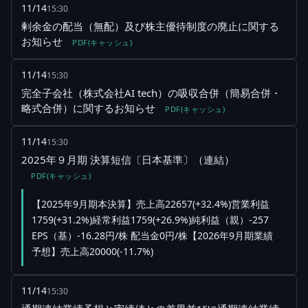
11/14
15:30
剰余金の配当（無配）及び株主優待制度の廃止に関する
お知らせ
PDF(キャッシュ)
11/14
15:30
完全子会社（株式会社AI tech）の吸収合併（簡易合併・
略式合併）に関するお知らせ
PDF(キャッシュ)
11/14
15:30
2025年９月期 決算短信〔日本基準〕（連結）
PDF(キャッシュ)
【2025年9月期本決算】売上高22657(+32.4%)営業利益
1759(+31.2%)経常利益1759(+26.9%)純利益（親）-257
EPS（基）-16.28円/株 配当金0円/株【2026年9月期業績
予想】売上高20000(-11.7%)
11/14
15:30