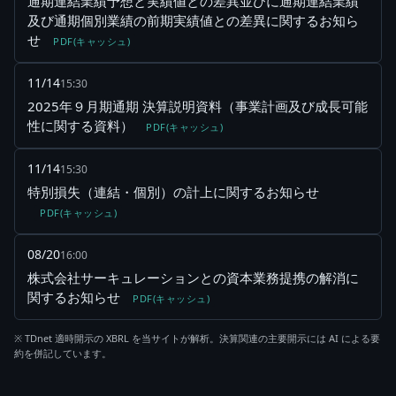
通期連結業績予想と実績値との差異並びに通期連結業績
及び通期個別業績の前期実績値との差異に関するお知ら
せ
PDF(キャッシュ)
11/14
15:30
2025年９月期通期 決算説明資料（事業計画及び成長可能
性に関する資料）
PDF(キャッシュ)
11/14
15:30
特別損失（連結・個別）の計上に関するお知らせ
PDF(キャッシュ)
08/20
16:00
株式会社サーキュレーションとの資本業務提携の解消に
関するお知らせ
PDF(キャッシュ)
※ TDnet 適時開示の XBRL を当サイトが解析。決算関連の主要開示には AI による要
約を併記しています。