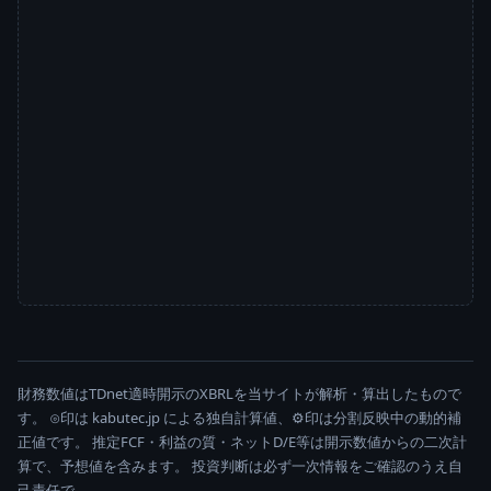
財務数値はTDnet適時開示のXBRLを当サイトが解析・算出したもので
す。 ⊙印は kabutec.jp による独自計算値、⚙印は分割反映中の動的補
正値です。 推定FCF・利益の質・ネットD/E等は開示数値からの二次計
算で、予想値を含みます。 投資判断は必ず一次情報をご確認のうえ自
己責任で。