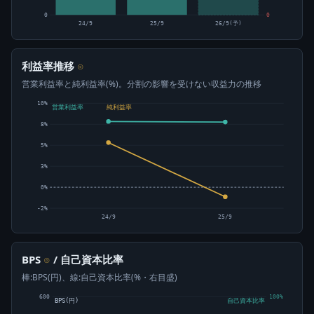
0
0
24/9
25/9
26/9(予)
利益率推移
⊙
営業利益率と純利益率(%)。分割の影響を受けない収益力の推移
10%
営業利益率
純利益率
8%
5%
3%
0%
-2%
24/9
25/9
BPS
/ 自己資本比率
⊙
棒:BPS(円)、線:自己資本比率(%・右目盛)
600
100%
BPS(円)
自己資本比率