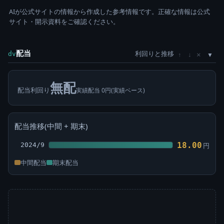
AIが公式サイトの情報から作成した参考情報です。正確な情報は公式
サイト・開示資料をご確認ください。
配当
利回りと推移
×
dv
↑
↓
無配
配当利回り
実績配当 0円(実績ベース)
配当推移(中間 + 期末)
18.00
2024/9
円
中間配当
期末配当