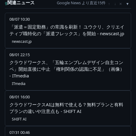
関連ニュース
Google News より直近15件
×
g
↑
↓
08/07 10:30
「派遣＝固定勤務」の常識を刷新！ ユウクリ、クリエイ
ティブ職特化の「派遣フレックス」を開始 - newscast.jp
newscast.jp
08/01 22:15
クラウドワークス、「五輪エンブレムデザイン自主コン
ペ」開始直後に中止 「権利関係の認識に不足」（画像）
- ITmedia
ITmedia
08/01 16:00
クラウドワークスAIは無料で使える？無料プランと有料
プランの違いや注意点も - SHIFT AI
SHIFT AI
07/31 00:46