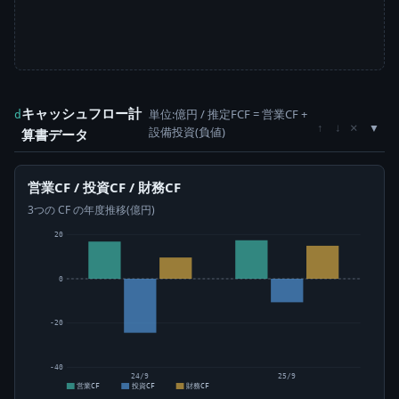
キャッシュフロー計
単位:億円 / 推定FCF = 営業CF +
d
×
↑
↓
設備投資(負値)
算書データ
営業CF / 投資CF / 財務CF
3つの CF の年度推移(億円)
20
0
-20
-40
24/9
25/9
営業CF
投資CF
財務CF