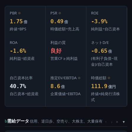
PBR
⊙
PSR
⊙
ROE
1.75
0.49
-3.9%
倍
倍
終値÷BPS
時価総額÷売上高
純利益÷自己資本
ROA
利益の質
ネットD/E
-1.6%
良好
-0.65
倍
純利益÷総資産
営業CF ≥ 純利益
(有利子負債−現
金)/自己資本
自己資本比率
推定EV/EBITDA
⊙
時価総額
⊙
40.7%
8.6
111.9
倍
億円
自己資本÷総資産
企業価値÷EBITDA
終値×純発行済株
式
需給データ
信用、逆日歩、空売り、大株主、大量保有
×
b
↑
↓