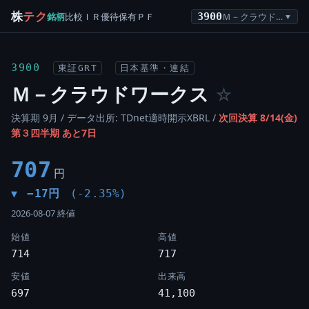
株
テク
銘柄
比較
ＩＲ
優待
保有
ＰＦ
3900
Ｍ－クラウドワークス
▼
3900
東証GRT
日本基準・連結
Ｍ－クラウドワークス
☆
決算期 9月 / データ出所: TDnet適時開示XBRL /
次回決算 8/14(金)
第３四半期 あと7日
707
円
−17円
(-2.35%)
▼
2026-08-07 終値
始値
高値
714
717
安値
出来高
697
41,100