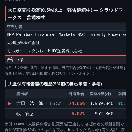
大口空売り残高(0.5%以上・報告継続中) ― クラウドワ
ークス 普通株式
空売り者
BNP Paribas Financial Markets SNC formerly known as B
大和証券株式会社
モルガン・スタンレーMUFG証券株式会社
合計 3者
出所: JPX 空売り残高に関する情報。残高割合が0.5%以上で報告義務が継続す
る建玉のみ。増減は前回報告比(pt=パーセントポイント)。
大量保有報告書の履歴(5%超の自己申告・参考)
提出者
保有割合
保有株数(株)
前回比
▶
吉田 浩一郎
24.86%
3,959,840
▼0.41
(共同2名)
牧 寛之
6.02%
952,300
出所: EDINET 大量保有報告書(変更/訂正含む)。各提出者の最新書類で
合計保有割合5%以上のものを表示。▶クリックで共同保有の内訳。前