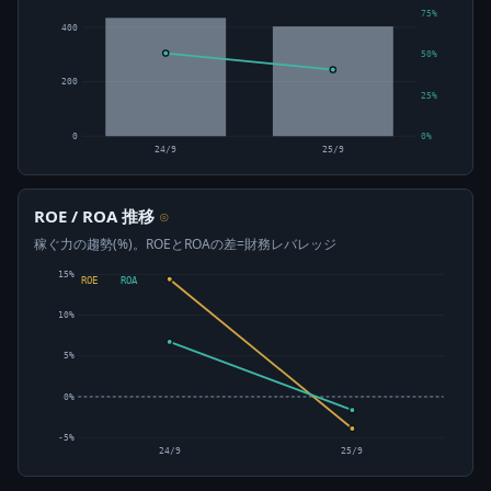
75%
400
50%
200
25%
0
0%
24/9
25/9
ROE / ROA 推移
⊙
稼ぐ力の趨勢(%)。ROEとROAの差=財務レバレッジ
15%
ROE
ROA
10%
5%
0%
-5%
24/9
25/9