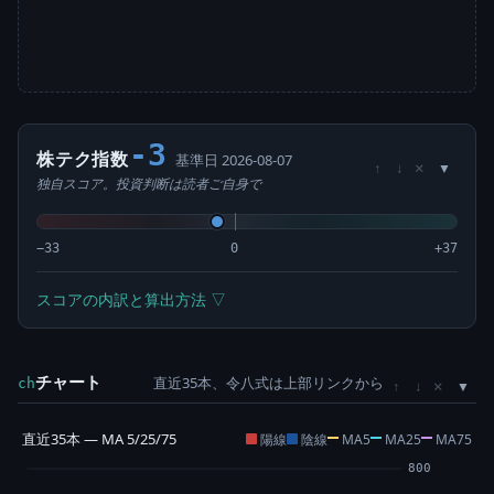
-3
株テク指数
基準日 2026-08-07
×
↑
↓
独自スコア。投資判断は読者ご自身で
−33
0
+37
スコアの内訳と算出方法 ▽
チャート
直近35本、令八式は上部リンクから
×
ch
↑
↓
直近35本 — MA 5/25/75
陽線
陰線
MA5
MA25
MA75
800