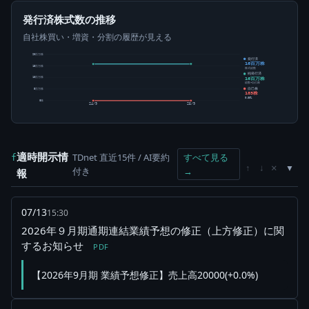
発行済株式数の推移
自社株買い・増資・分割の履歴が見える
20百万株
発行済
16百万株
15百万株
株式総数
純発行済
16百万株
10百万株
総数-自己株
自己株
5百万株
185株
0.00%
0株
24/9
25/9
適時開示情
TDnet 直近15件 / AI要約
すべて見る
f
×
↑
↓
付き
→
報
07/13
15:30
2026年９月期通期連結業績予想の修正（上方修正）に関
するお知らせ
PDF
【2026年9月期 業績予想修正】売上高20000(+0.0%)