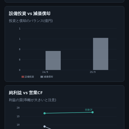
設備投資 vs 減価償却
投資と償却のバランス(億円)
1
1
0
0
0
24/9
25/9
設備投資
減価償却
純利益 vs 営業CF
利益の質(乖離が大きいと注意)
20
営業CF
15
10