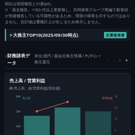
回比は前回報告との差(pt)。
※「過去報告」=18か月以上更新無し。共同保有グループ再編で新筆頭
が別途報告している可能性があるため、現状の保有を示すものではあり
ません。合計値は重複計上が生じるため表示しません。
大株主TOP10(2025/09/30時点)
主要保有者
財務諸表デ
単位:億円 / 親会社株主帰属 / PL中心 +
c
×
↑
↓
株主還元
ータ
売上高 / 営業利益
棒:売上高、線:営業利益(別目盛)
300
20
売上高
営業利益
15
200
10
100
5