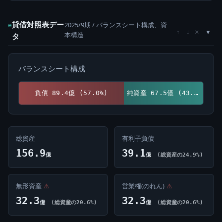
貸借対照表デー
2025/9期 / バランスシート構成、資
e
×
↑
↓
本構造
タ
バランスシート構成
負債 89.4億 (57.0%)
純資産 67.5億 (43.0%)
総資産
有利子負債
156.9
39.1
億
億
(総資産の24.9%)
無形資産
⚠
営業権(のれん)
⚠
32.3
32.3
億
(総資産の20.6%)
億
(総資産の20.6%)