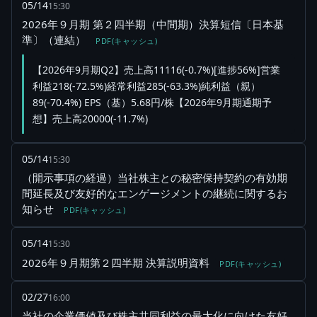
05/14
15:30
2026年９月期 第２四半期（中間期）決算短信〔日本基
準〕（連結）
PDF(キャッシュ)
【2026年9月期Q2】売上高11116(-0.7%)[進捗56%]営業
利益218(-72.5%)経常利益285(-63.3%)純利益（親）
89(-70.4%) EPS（基）5.68円/株【2026年9月期通期予
想】売上高20000(-11.7%)
05/14
15:30
（開示事項の経過）当社株主との秘密保持契約の有効期
間延長及び友好的なエンゲージメントの継続に関するお
知らせ
PDF(キャッシュ)
05/14
15:30
2026年９月期第２四半期 決算説明資料
PDF(キャッシュ)
02/27
16:00
当社の企業価値及び株主共同利益の最大化に向けた友好