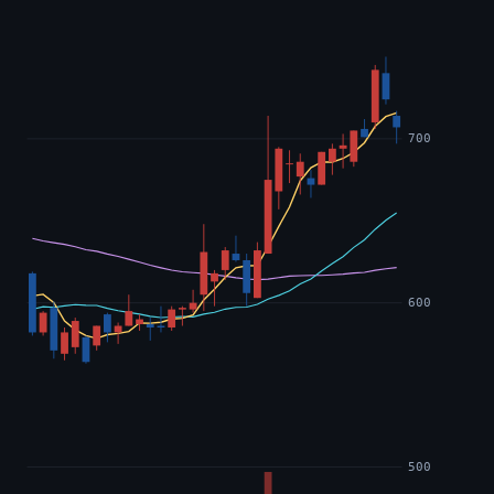
700
600
500