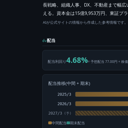
長戦略、組織人事、DX、不動産まで幅広
える。資本金は15億9,953万円、東
AIが公式サイトの情報から作成した参考情報です
配当
dv
4.68%
配当利回り
= 予想配当 77.00円 ÷ 株価
配当推移(中間 + 期末)
2025/3
2026/3
2027/3
中間配当
期末配当