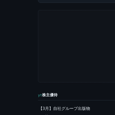
株主優待
yt
【3月】自社グループ出版物