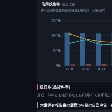
信用残推移
(直近12週)
JPX 信用取引週末残高(毎週金曜時点、火曜公開)
15万株
10万株
5万株
0株
05-15
05-22
05-29
逆日歩(品貸料率)
直近・前年とも逆日歩なし(貸借取引で株不足が
大量保有報告書の履歴(5%超の自己申告・