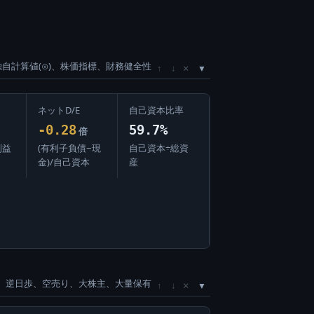
独自計算値(⊙)、株価指標、財務健全性
×
↑
↓
ネットD/E
自己資本比率
-0.28
59.7%
倍
利益
(有利子負債−現
自己資本÷総資
金)/自己資本
産
、逆日歩、空売り、大株主、大量保有
×
↑
↓