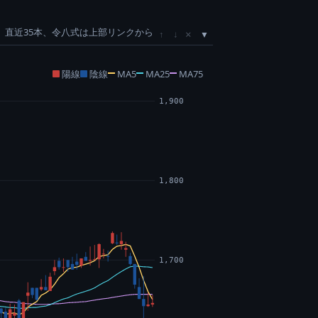
直近35本、令八式は上部リンクから
×
↑
↓
陽線
陰線
MA5
MA25
MA75
1,900
1,800
1,700