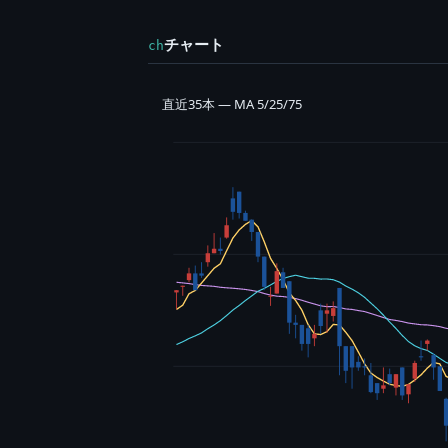
チャート
ch
直近35本 — MA 5/25/75