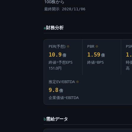
100株から
最終開示 2020/11/06
財務分析
a
PER(予想)
⊙
PBR
⊙
PS
10.9
1.59
1
倍
倍
終値÷予想EPS
終値÷BPS
時
151.0円
高
推定EV/EBITDA
⊙
9.8
倍
企業価値÷EBITDA
需給データ
b