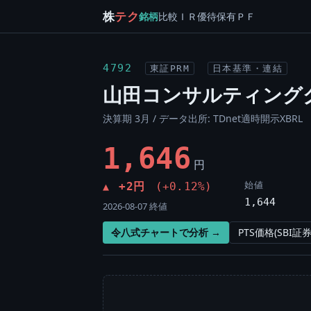
株
テク
銘柄
比較
ＩＲ
優待
保有
ＰＦ
4792
東証PRM
日本基準・連結
山田コンサルティング
決算期 3月 / データ出所: TDnet適時開示XBRL
1,646
円
始値
+2円
(+0.12%)
▲
1,644
2026-08-07 終値
令八式チャートで分析 →
PTS価格(SBI証券