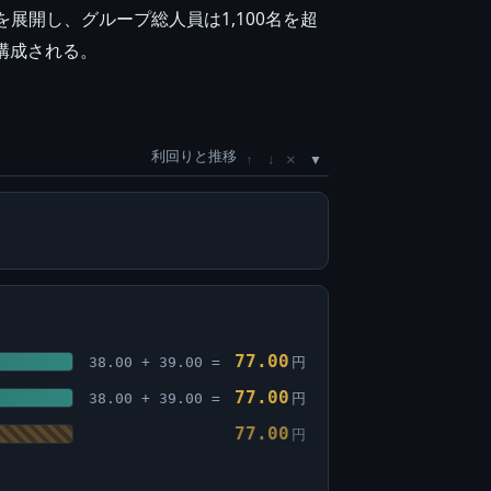
展開し、グループ総人員は1,100名を超
構成される。
利回りと推移
×
↑
↓
77.00
38.00 + 39.00 =
円
77.00
38.00 + 39.00 =
円
77.00
円