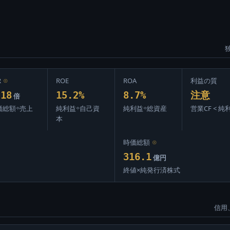
R
⊙
ROE
ROA
利益の質
.18
15.2%
8.7%
注意
倍
価総額÷売上
純利益÷自己資
純利益÷総資産
営業CF < 純
本
時価総額
⊙
316.1
億円
終値×純発行済株式
信用