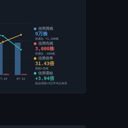
信用買残
9万株
前週比 +1,200株
信用売残
3,000株
前週比 -600株
信用倍率
31.43倍
買残÷売残
信用需給
+3.94倍
07-24
07-31
純信用残÷5日平均出来高