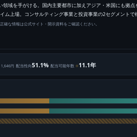
い領域を手がける。国内主要都市に加えアジア・米国にも拠点を
証プライム上場。コンサルティング事業と投資事業の2セグメントで
。正確な情報は公式サイト・開示資料をご確認ください。
51.1%
11.1年
配当性向
配当可能年数
⊙
 1,646円