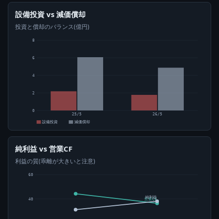
設備投資 vs 減価償却
投資と償却のバランス(億円)
8
6
4
2
0
25/5
26/5
設備投資
減価償却
純利益 vs 営業CF
利益の質(乖離が大きいと注意)
60
純利益
40
営業CF