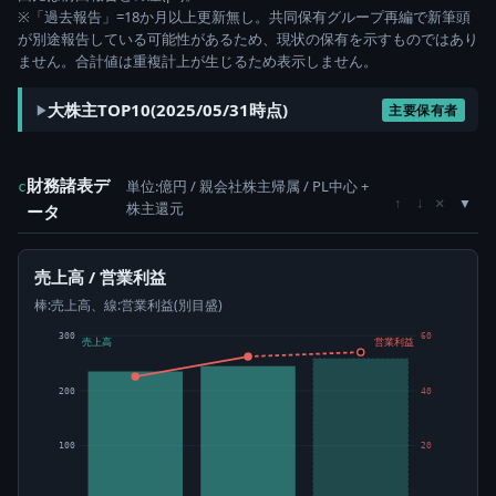
※「過去報告」=18か月以上更新無し。共同保有グループ再編で新筆頭
が別途報告している可能性があるため、現状の保有を示すものではあり
ません。合計値は重複計上が生じるため表示しません。
大株主TOP10(2025/05/31時点)
主要保有者
財務諸表デ
単位:億円 / 親会社株主帰属 / PL中心 +
c
×
↑
↓
株主還元
ータ
売上高 / 営業利益
棒:売上高、線:営業利益(別目盛)
300
60
売上高
営業利益
200
40
100
20