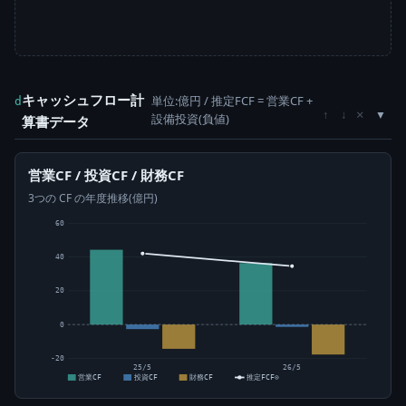
キャッシュフロー計
単位:億円 / 推定FCF = 営業CF +
d
×
↑
↓
設備投資(負値)
算書データ
営業CF / 投資CF / 財務CF
3つの CF の年度推移(億円)
60
40
20
0
-20
25/5
26/5
営業CF
投資CF
財務CF
推定FCF⊙