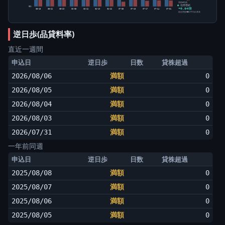
買残÷売残
信用需給
0株
+0.94倍
05-15
05-22
05-29
06-05
06-12
06-19
06-26
07-03
07-10
07-17
07-24
07-31
純信用残÷5日平均出来高
逆日歩(品貸料率)
直近一週間
申込日
逆日歩
日数
貸株超過
2026/08/06
満額
0
2026/08/05
満額
0
2026/08/04
満額
0
2026/08/03
満額
0
2026/07/31
満額
0
一年前同週
申込日
逆日歩
日数
貸株超過
2025/08/08
満額
0
2025/08/07
満額
0
2025/08/06
満額
0
2025/08/05
満額
0