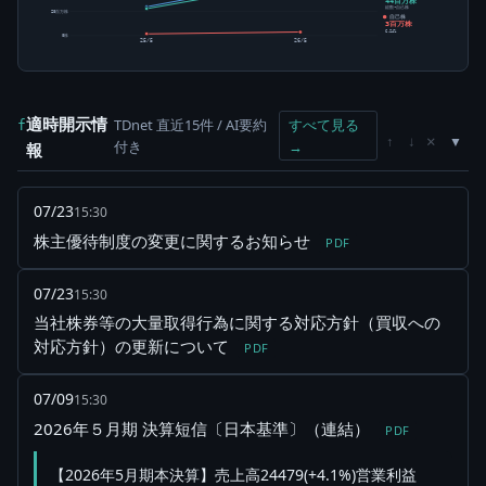
44百万株
総数-自己株
20百万株
自己株
3百万株
6.24%
0株
25/5
26/5
適時開示情
TDnet 直近15件 / AI要約
すべて見る
f
×
↑
↓
付き
→
報
07/23
15:30
株主優待制度の変更に関するお知らせ
PDF
07/23
15:30
当社株券等の大量取得行為に関する対応方針（買収への
対応方針）の更新について
PDF
07/09
15:30
2026年５月期 決算短信〔日本基準〕（連結）
PDF
【2026年5月期本決算】売上高24479(+4.1%)営業利益