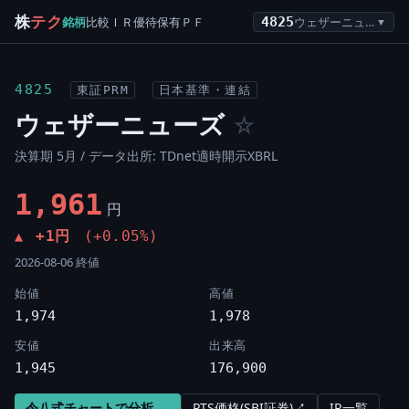
株
テク
銘柄
比較
ＩＲ
優待
保有
ＰＦ
4825
ウェザーニューズ
▼
4825
東証PRM
日本基準・連結
ウェザーニューズ
☆
決算期 5月 / データ出所: TDnet適時開示XBRL
1,961
円
+1円
(+0.05%)
▲
2026-08-06 終値
始値
高値
1,974
1,978
安値
出来高
1,945
176,900
令八式チャートで分析 →
PTS価格(SBI証券)↗
IR一覧