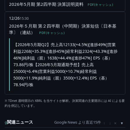
2026年5月期 第2四半期 決算説明資料
PDF(キャッシュ)
12/26
15:30
2026年５月期 第２四半期（中間期）決算短信〔日本基
準〕（連結）
PDF(キャッシュ)
【2026年5月期Q2】売上高12133(+4.5%)[進捗49%]営業
利益2268(+35.3%)[進捗45%]経常利益2324(+43.3%)[進捗
46%]純利益（親）1638(+44.4%)[進捗47%] EPS（基）
73.86円/株【2026年5月期通期予想】売上高
25000(+6.4%)営業利益5000(+10.7%)経常利益
5000(+11.9%)純利益（親）3500(+12.4%) EPS（基）
78.94円/株
※ TDnet 適時開示の XBRL を当サイトが解析。決算関連の主要開示には AI による要
約を併記しています。
関連ニュース
Google News より直近15件
×
g
↑
↓