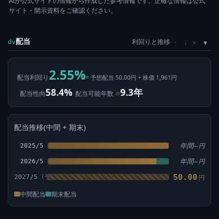
AIが公式サイトの情報から作成した参考情報です。正確な情報は公式
サイト・開示資料をご確認ください。
配当
利回りと推移
×
dv
↑
↓
2.55%
配当利回り
= 予想配当 50.00円 ÷ 株価 1,961円
58.4%
9.3年
配当性向
配当可能年数
⊙
配当推移(中間 + 期末)
2025/5
年間—
円
2026/5
年間—
円
50.00
2027/5
円
中間配当
期末配当