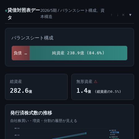
貸借対照表デー
2026/5期 / バランスシート構成、資
e
×
↑
↓
本構造
タ
バランスシート構成
負債 43.7億 (15.4%)
純資産 238.9億 (84.6%)
総資産
無形資産
⚠
282.6
1.4
億
億
(総資産の0.5%)
発行済株式数の推移
自社株買い・増資・分割の履歴が見える
60百万株
発行済
47百万株
株式総数
40百万株
純発行済