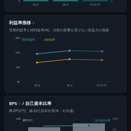
0
0
25/5
26/5
27/5(予)
利益率推移
⊙
営業利益率と純利益率(%)。分割の影響を受けない収益力の推移
30%
営業利益率
純利益率
20%
10%
0%
25/5
26/5
27/5(予)
BPS
/ 自己資本比率
⊙
棒:BPS(円)、線:自己資本比率(%・右目盛)
600
100%
BPS(円)
自己資本比率
75%