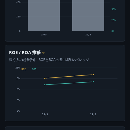
400
50%
200
25%
0
0%
25/5
26/5
ROE / ROA 推移
⊙
稼ぐ力の趨勢(%)。ROEとROAの差=財務レバレッジ
20%
ROE
ROA
15%
10%
5%
0%
25/5
26/5