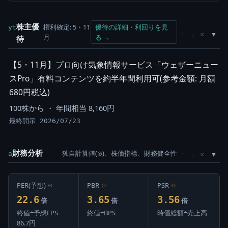
株主優
権利確定: 5・11
優待の詳細・利回りを見
yt
×
↑
↓
月
る →
待
【5・11月】プロ向け気象情報サービス「ウェザーニュー
スPro」有料コンテンツを約半年間利用可(参考金額: 月額
680円税込)
100株から ・ 年間相当 8,160円
最終開示 2026/07/23
財務分析
独自計算値(⊙)、株価指標、財務健全性
×
a
↑
↓
PER(予想)
⊙
PBR
⊙
PSR
⊙
22.6
3.65
3.56
倍
倍
倍
終値÷予想EPS
終値÷BPS
時価総額÷売上高
86.7円