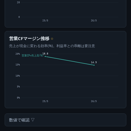
20
0
25/5
26/5
営業CFマージン推移
⊙
売上が現金に変わる効率(%)。利益率との乖離は要注意
18.8
20%
営業CF÷売上高(%)
14.9
15%
10%
5%
0%
25/5
26/5
数値で確認 ▽