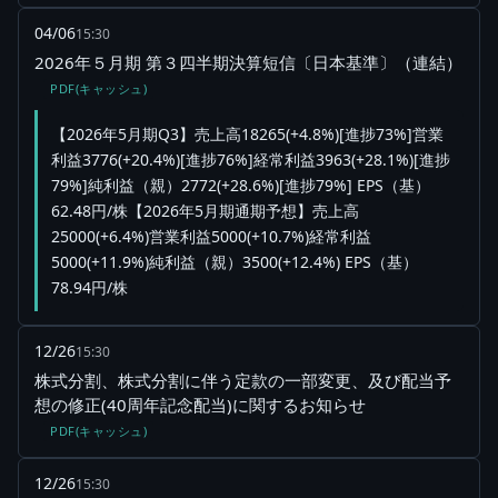
04/06
15:30
2026年５月期 第３四半期決算短信〔日本基準〕（連結）
PDF(キャッシュ)
【2026年5月期Q3】売上高18265(+4.8%)[進捗73%]営業
利益3776(+20.4%)[進捗76%]経常利益3963(+28.1%)[進捗
79%]純利益（親）2772(+28.6%)[進捗79%] EPS（基）
62.48円/株【2026年5月期通期予想】売上高
25000(+6.4%)営業利益5000(+10.7%)経常利益
5000(+11.9%)純利益（親）3500(+12.4%) EPS（基）
78.94円/株
12/26
15:30
株式分割、株式分割に伴う定款の一部変更、及び配当予
想の修正(40周年記念配当)に関するお知らせ
PDF(キャッシュ)
12/26
15:30