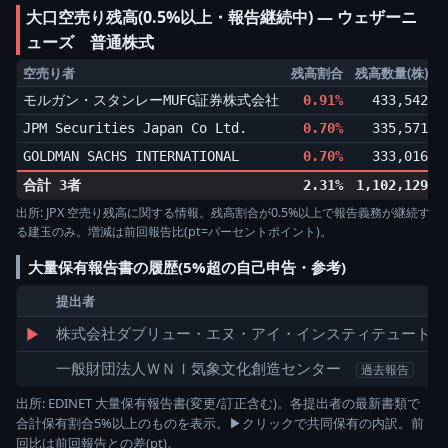
大口空売り残高(0.5%以上・報告継続中) ― ウェザーニ
ューズ 普通株式
空売り者
残高割合
残高数量(株)
モルガン・スタンレーMUFG証券株式会社
0.91%
433,542
▲
JPM Securities Japan Co Ltd.
0.70%
335,571
▲
GOLDMAN SACHS INTERNATIONAL
0.70%
333,016
▲
合計 3者
2.31%
1,102,129
出所: JPX 空売り残高に関する情報。残高割合が0.5%以上で報告義務が継続す
る建玉のみ。増減は前回報告比(pt=パーセントポイント)。
大量保有報告書の履歴(5%超の自己申告・参考)
提出者
▶
株式会社ダブリュー・エヌ・アイ・インスティテュート
一般財団法人ＷＮＩ気象文化創造センター
過去報告
出所: EDINET 大量保有報告書(変更/訂正含む)。各提出者の最新書類で
合計保有割合5%以上のものを表示。▶クリックで共同保有の内訳。前
回比は前回報告との差(pt)。