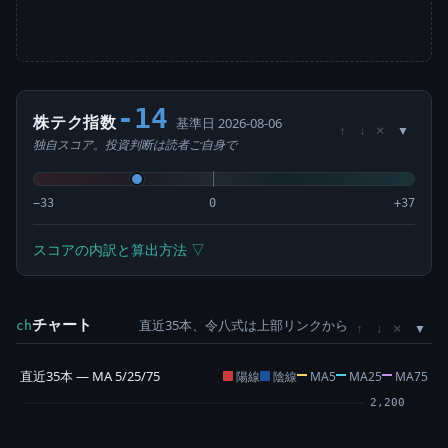
-14
株テク指数
基準日 2026-08-06
×
↑
↓
独自スコア。投資判断は読者ご自身で
−33
0
+37
スコアの内訳と算出方法 ▽
チャート
直近35本、令八式は上部リンクから
×
ch
↑
↓
直近35本 — MA 5/25/75
陽線
陰線
MA5
MA25
MA75
2,200