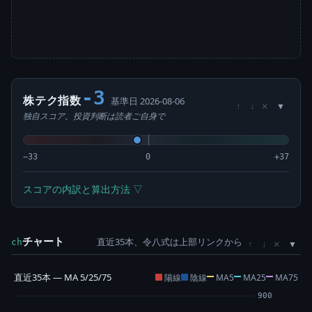
-3
株テク指数
基準日 2026-08-06
×
↑
↓
独自スコア。投資判断は読者ご自身で
−33
0
+37
スコアの内訳と算出方法 ▽
チャート
直近35本、令八式は上部リンクから
×
ch
↑
↓
直近35本 — MA 5/25/75
陽線
陰線
MA5
MA25
MA75
900