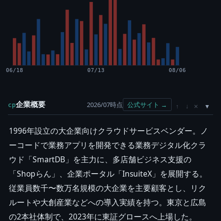
06/18
07/13
08/06
企業概要
2026/07時点
公式サイト →
cp
×
↑
↓
1996年設立の大企業向けクラウドサービスベンダー。ノ
ーコードで業務アプリを開発できる業務デジタル化クラ
ウド「SmartDB」を主力に、多店舗ビジネス支援の
「Shopらん」、企業ポータル「InsuiteX」を展開する。
従業員数千〜数万名規模の大企業を主要顧客とし、リク
ルートや大創産業などへの導入実績を持つ。東京と広島
の2本社体制で、2023年に東証グロースへ上場した。