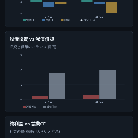
0
-5
24/12
25/12
営業CF
投資CF
財務CF
推定FCF⊙
設備投資 vs 減価償却
投資と償却のバランス(億円)
3
2
1
0
24/12
25/12
設備投資
減価償却
純利益 vs 営業CF
利益の質(乖離が大きいと注意)