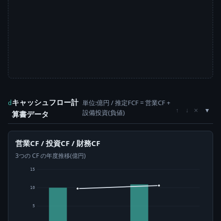
キャッシュフロー計
単位:億円 / 推定FCF = 営業CF +
d
×
↑
↓
設備投資(負値)
算書データ
営業CF / 投資CF / 財務CF
3つの CF の年度推移(億円)
15
10
5