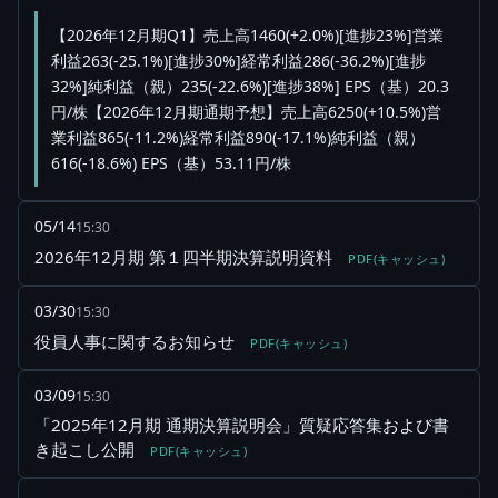
【2026年12月期Q1】売上高1460(+2.0%)[進捗23%]営業
利益263(-25.1%)[進捗30%]経常利益286(-36.2%)[進捗
32%]純利益（親）235(-22.6%)[進捗38%] EPS（基）20.3
円/株【2026年12月期通期予想】売上高6250(+10.5%)営
業利益865(-11.2%)経常利益890(-17.1%)純利益（親）
616(-18.6%) EPS（基）53.11円/株
05/14
15:30
2026年12月期 第１四半期決算説明資料
PDF(キャッシュ)
03/30
15:30
役員人事に関するお知らせ
PDF(キャッシュ)
03/09
15:30
「2025年12月期 通期決算説明会」質疑応答集および書
き起こし公開
PDF(キャッシュ)