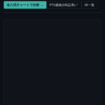
令八式チャートで分析 →
PTS価格(SBI証券)↗
IR一覧