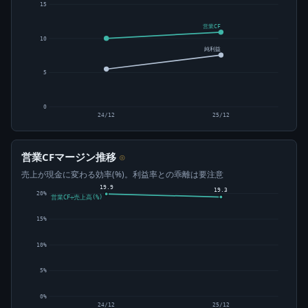
15
営業CF
10
純利益
5
0
24/12
25/12
営業CFマージン推移
⊙
売上が現金に変わる効率(%)。利益率との乖離は要注意
19.9
19.3
20%
営業CF÷売上高(%)
15%
10%
5%
0%
24/12
25/12