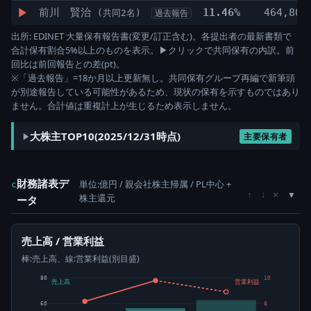
▶
前川 賢治
11.46%
464,800
(共同2名)
過去報告
出所: EDINET 大量保有報告書(変更/訂正含む)。各提出者の最新書類で
合計保有割合5%以上のものを表示。▶クリックで共同保有の内訳。前
回比は前回報告との差(pt)。
※「過去報告」=18か月以上更新無し。共同保有グループ再編で新筆頭
が別途報告している可能性があるため、現状の保有を示すものではあり
ません。合計値は重複計上が生じるため表示しません。
大株主TOP10(2025/12/31時点)
主要保有者
財務諸表デ
単位:億円 / 親会社株主帰属 / PL中心 +
c
×
↑
↓
株主還元
ータ
売上高 / 営業利益
棒:売上高、線:営業利益(別目盛)
80
10
売上高
営業利益
60
8