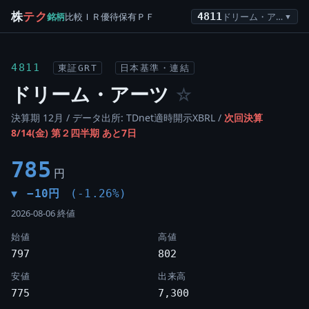
株
テク
銘柄
比較
ＩＲ
優待
保有
ＰＦ
4811
ドリーム・アーツ
▼
4811
東証GRT
日本基準・連結
ドリーム・アーツ
☆
決算期 12月 / データ出所: TDnet適時開示XBRL /
次回決算
8/14(金) 第２四半期 あと7日
785
円
−10円
(-1.26%)
▼
2026-08-06 終値
始値
高値
797
802
安値
出来高
775
7,300