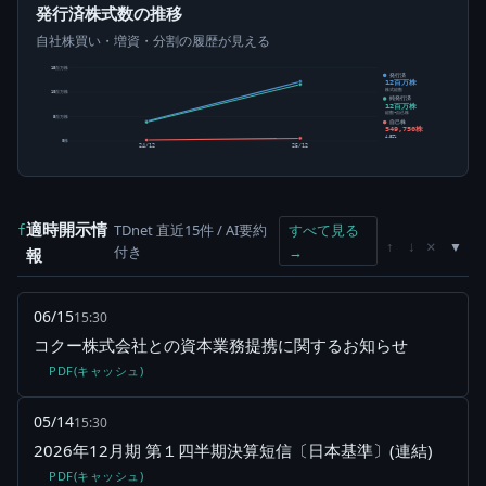
発行済株式数の推移
自社株買い・増資・分割の履歴が見える
15百万株
発行済
12百万株
株式総数
10百万株
純発行済
12百万株
総数-自己株
5百万株
自己株
549,750株
4.52%
0株
24/12
25/12
適時開示情
TDnet 直近15件 / AI要約
すべて見る
f
×
↑
↓
付き
→
報
06/15
15:30
コクー株式会社との資本業務提携に関するお知らせ
PDF(キャッシュ)
05/14
15:30
2026年12月期 第１四半期決算短信〔日本基準〕(連結)
PDF(キャッシュ)