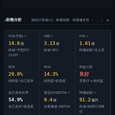
財務分析
独自計算値(⊙)、株価指標、財務健全性
×
a
↑
↓
PER(予想)
⊙
PBR
⊙
PSR
⊙
14.8
3.13
1.61
倍
倍
倍
終値÷予想EPS
終値÷BPS
時価総額÷売上高
53.0円
ROE
ROA
利益の質
29.0%
14.3%
良好
純利益÷自己資本
純利益÷総資産
営業CF ≥ 純利益
自己資本比率
推定EV/EBITDA
⊙
時価総額
⊙
54.9%
9.4
91.2
倍
億円
自己資本÷総資産
企業価値÷EBITDA
終値×純発行済株
式