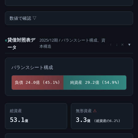
数値で確認 ▽
貸借対照表デ
2025/12期 / バランスシート構成、資
e
×
↑
↓
本構造
ータ
バランスシート構成
負債 24.0億 (45.1%)
純資産 29.2億 (54.9%)
総資産
無形資産
⚠
53.1
3.3
億
億
(総資産の6.2%)