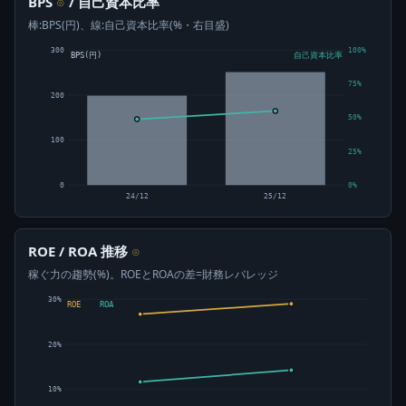
BPS
/ 自己資本比率
⊙
棒:BPS(円)、線:自己資本比率(%・右目盛)
300
100%
BPS(円)
自己資本比率
75%
200
50%
100
25%
0
0%
24/12
25/12
ROE / ROA 推移
⊙
稼ぐ力の趨勢(%)。ROEとROAの差=財務レバレッジ
30%
ROE
ROA
20%
10%