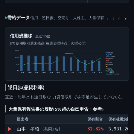
需給データ
信用、逆日歩、空売り、大株主、大量保有
×
b
↑
↓
信用残推移
(直近12週)
JPX 信用取引週末残高(毎週金曜時点、火曜公開)
15万株
信用買残
8万株
前週比 -1,700株
10万株
信用売残
0株
前週比 0株
信用倍率
5万株
―
買残÷売残
信用需給
0株
+7.36倍
05-15
05-22
05-29
06-05
06-12
06-19
06-26
07-03
07-10
07-17
07-24
07-31
純信用残÷5日平均出来高
逆日歩(品貸料率)
直近・前年とも逆日歩なし(貸借取引で株不足が生じていない)。
大量保有報告書の履歴(5%超の自己申告・参考)
提出者
保有割合
保有株数(株)
▶
山本 孝昭
32.32%
3,931,200
(共同2名)