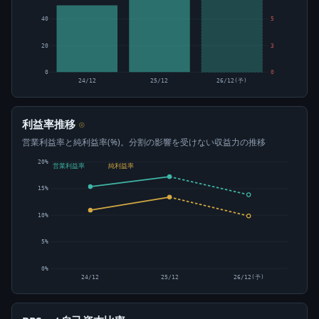
40
5
20
3
0
0
24/12
25/12
26/12(予)
利益率推移
⊙
営業利益率と純利益率(%)。分割の影響を受けない収益力の推移
20%
営業利益率
純利益率
15%
10%
5%
0%
24/12
25/12
26/12(予)