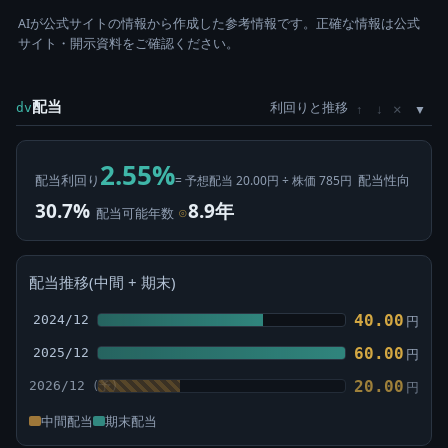
AIが公式サイトの情報から作成した参考情報です。正確な情報は公式
サイト・開示資料をご確認ください。
配当
利回りと推移
×
dv
↑
↓
2.55%
配当利回り
配当性向
= 予想配当 20.00円 ÷ 株価 785円
30.7%
8.9年
配当可能年数
⊙
配当推移(中間 + 期末)
40.00
2024/12
円
60.00
2025/12
円
20.00
2026/12
円
中間配当
期末配当