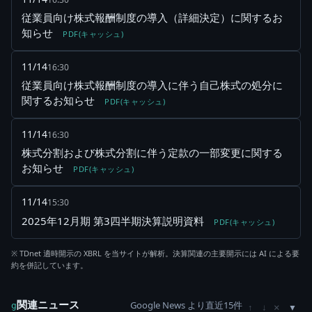
従業員向け株式報酬制度の導入（詳細決定）に関するお
知らせ
PDF(キャッシュ)
11/14
16:30
従業員向け株式報酬制度の導入に伴う自己株式の処分に
関するお知らせ
PDF(キャッシュ)
11/14
16:30
株式分割および株式分割に伴う定款の一部変更に関する
お知らせ
PDF(キャッシュ)
11/14
15:30
2025年12月期 第3四半期決算説明資料
PDF(キャッシュ)
※ TDnet 適時開示の XBRL を当サイトが解析。決算関連の主要開示には AI による要
約を併記しています。
関連ニュース
Google News より直近15件
×
g
↑
↓