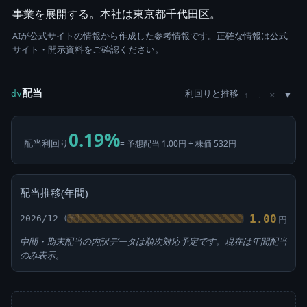
事業を展開する。本社は東京都千代田区。
AIが公式サイトの情報から作成した参考情報です。正確な情報は公式
サイト・開示資料をご確認ください。
配当
利回りと推移
×
dv
↑
↓
0.19%
配当利回り
= 予想配当 1.00円 ÷ 株価 532円
配当推移(年間)
1.00
2026/12
円
中間・期末配当の内訳データは順次対応予定です。現在は年間配当
のみ表示。