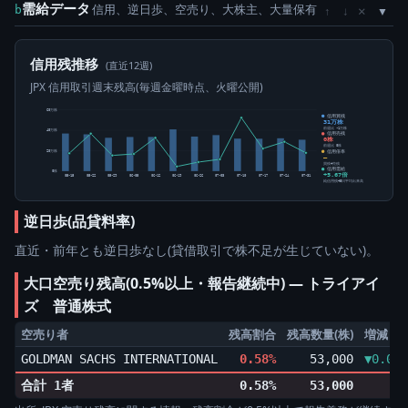
需給データ
信用、逆日歩、空売り、大株主、大量保有
×
b
↑
↓
信用残推移
(直近12週)
JPX 信用取引週末残高(毎週金曜時点、火曜公開)
60万株
信用買残
31万株
前週比 -1万株
40万株
信用売残
0株
前週比 0株
信用倍率
20万株
―
買残÷売残
信用需給
0株
+5.67倍
05-15
05-22
05-29
06-05
06-12
06-19
06-26
07-03
07-10
07-17
07-24
07-31
純信用残÷5日平均出来高
逆日歩(品貸料率)
直近・前年とも逆日歩なし(貸借取引で株不足が生じていない)。
大口空売り残高(0.5%以上・報告継続中) ― トライアイ
ズ 普通株式
空売り者
残高割合
残高数量(株)
増減
GOLDMAN SACHS INTERNATIONAL
0.58%
53,000
▼0.09p
合計 1者
0.58%
53,000