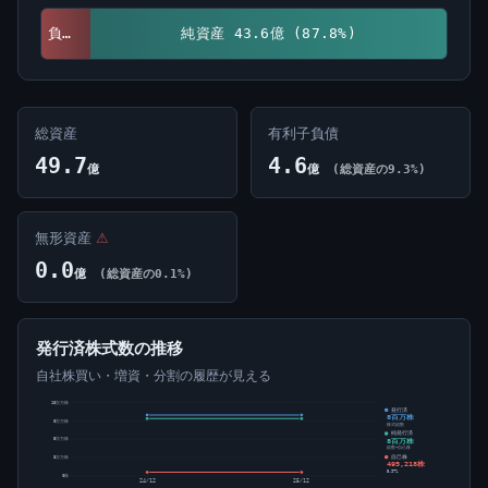
負債 6.1億 (12.2%)
純資産 43.6億 (87.8%)
総資産
有利子負債
49.7
4.6
億
億
(総資産の9.3%)
無形資産
⚠
0.0
億
(総資産の0.1%)
発行済株式数の推移
自社株買い・増資・分割の履歴が見える
10百万株
発行済
8百万株
8百万株
株式総数
純発行済
8百万株
5百万株
総数-自己株
自己株
3百万株
495,218株
5.97%
0株
24/12
25/12