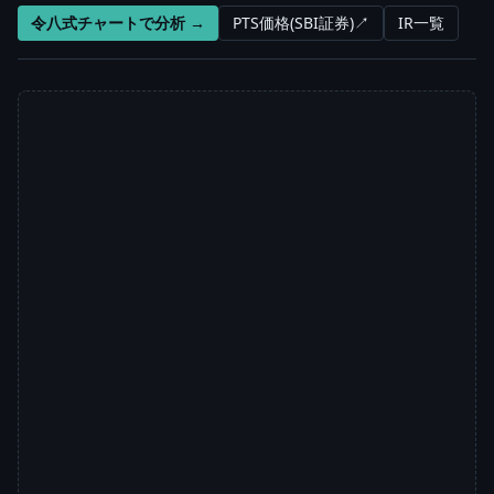
令八式チャートで分析 →
PTS価格(SBI証券)↗
IR一覧