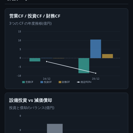
営業CF / 投資CF / 財務CF
3つの CF の年度推移(億円)
15
10
5
0
-5
-10
24/12
25/12
営業CF
投資CF
財務CF
推定FCF⊙
設備投資 vs 減価償却
投資と償却のバランス(億円)
0
0