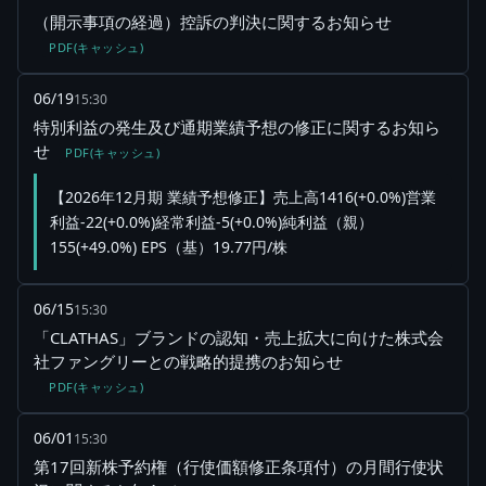
（開示事項の経過）控訴の判決に関するお知らせ
PDF(キャッシュ)
06/19
15:30
特別利益の発生及び通期業績予想の修正に関するお知ら
せ
PDF(キャッシュ)
【2026年12月期 業績予想修正】売上高1416(+0.0%)営業
利益-22(+0.0%)経常利益-5(+0.0%)純利益（親）
155(+49.0%) EPS（基）19.77円/株
06/15
15:30
「CLATHAS」ブランドの認知・売上拡大に向けた株式会
社ファングリーとの戦略的提携のお知らせ
PDF(キャッシュ)
06/01
15:30
第17回新株予約権（行使価額修正条項付）の月間行使状