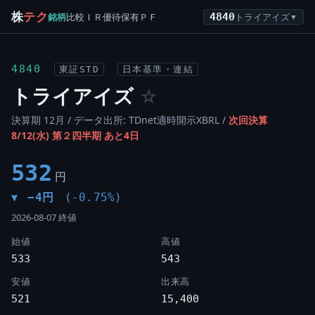
株
テク
銘柄
比較
ＩＲ
優待
保有
ＰＦ
4840
トライアイズ
▼
4840
東証STD
日本基準・連結
トライアイズ
☆
決算期 12月 / データ出所: TDnet適時開示XBRL /
次回決算
8/12(水) 第２四半期 あと4日
532
円
−4円
(-0.75%)
▼
2026-08-07 終値
始値
高値
533
543
安値
出来高
521
15,400