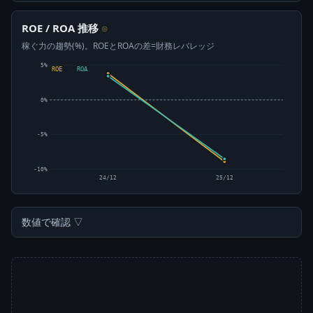
ROE / ROA 推移
⊙
稼ぐ力の趨勢(%)。ROEとROAの差=財務レバレッジ
5%
ROE
ROA
0%
-5%
-10%
24/12
25/12
数値で確認 ▽