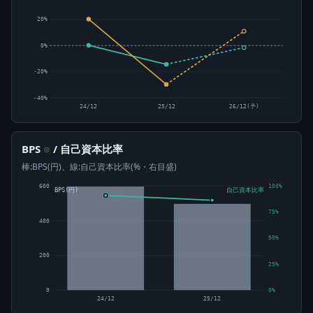
20%
0%
-20%
-40%
24/12
25/12
26/12(予)
BPS
/ 自己資本比率
⊙
棒:BPS(円)、線:自己資本比率(%・右目盛)
600
100%
BPS(円)
自己資本比率
75%
400
50%
200
25%
0
0%
24/12
25/12