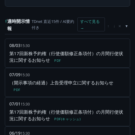
適時開示情
TDnet 直近15件 / AI要約
すべて見る
f
×
↑
↓
付き
→
報
08/03
15:30
第17回新株予約権（行使価額修正条項付）の月間行使状
況に関するお知らせ
PDF
07/09
15:30
（開示事項の経過）上告受理申立に関するお知らせ
PDF
07/01
15:30
第17回新株予約権（行使価額修正条項付）の月間行使状
況に関するお知らせ
PDF(キャッシュ)
06/19
15:30