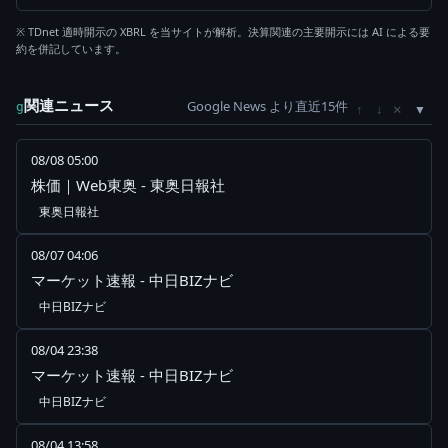
※ TDnet 適時開示の XBRL を当サイトが解析。決算関連の主要開示には AI による要
約を併記しています。
関連ニュース
Google News より直近15件
×
g
↑
↓
08/08 05:00
株価｜Web東奥 - 東奥日報社
東奥日報社
08/07 04:06
マーケット速報 - 中日BIZナビ
中日BIZナビ
08/04 23:38
マーケット速報 - 中日BIZナビ
中日BIZナビ
08/04 13:58