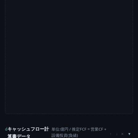
キャッシュフロー計
単位:億円 / 推定FCF = 営業CF +
d
×
↑
↓
設備投資(負値)
算書データ