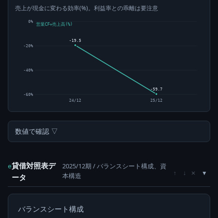
売上が現金に変わる効率(%)。利益率との乖離は要注意
0%
営業CF÷売上高(%)
-19.5
-20%
-40%
-59.7
-60%
24/12
25/12
数値で確認 ▽
貸借対照表デ
2025/12期 / バランスシート構成、資
e
×
↑
↓
本構造
ータ
バランスシート構成