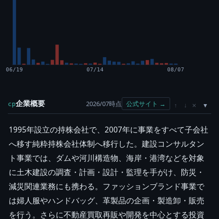
06/19
07/14
08/07
企業概要
2026/07時点
公式サイト →
cp
×
↑
↓
1995年設立の持株会社で、2007年に事業をすべて子会社
へ移す純粋持株会社体制へ移行した。建設コンサルタン
ト事業では、ダムや河川構造物、海岸・港湾などを対象
に土木建設の調査・計画・設計・監理を手がけ、防災・
減災関連業務にも携わる。ファッションブランド事業で
は婦人服やハンドバッグ、革製品の企画・製造卸・販売
を行う。さらに不動産買取再販や開発を中心とする投資