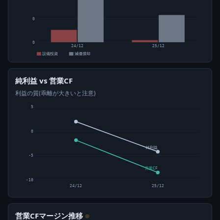
0
0
24/12
25/12
設備投資
減価償却
純利益 vs 営業CF
利益の質(乖離が大きいと注意)
5
0
純利益
-5
営業CF
-10
24/12
25/12
営業CFマージン推移
⊙