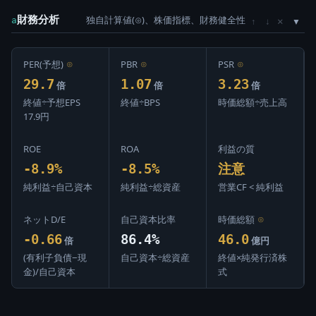
財務分析
独自計算値(⊙)、株価指標、財務健全性
×
a
↑
↓
PER(予想)
⊙
PBR
⊙
PSR
⊙
29.7
1.07
3.23
倍
倍
倍
終値÷予想EPS
終値÷BPS
時価総額÷売上高
17.9円
ROE
ROA
利益の質
-8.9%
-8.5%
注意
純利益÷自己資本
純利益÷総資産
営業CF < 純利益
ネットD/E
自己資本比率
時価総額
⊙
-0.66
86.4%
46.0
倍
億円
(有利子負債−現
自己資本÷総資産
終値×純発行済株
金)/自己資本
式