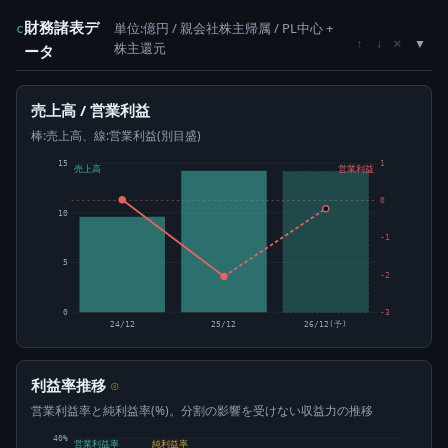
財務諸表デ
単位:億円 / 親会社株主帰属 / PL中心 +
c
×
↑
↓
株主還元
ータ
売上高 / 営業利益
棒:売上高、線:営業利益(別目盛)
15
1
売上高
営業利益
0
10
-1
5
-2
0
-3
24/12
25/12
26/12(予)
利益率推移
⊙
営業利益率と純利益率(%)。分割の影響を受けない収益力の推移
40%
営業利益率
純利益率