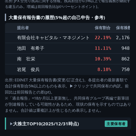
出所: JPX 空売り残高に関する情報。残高割合が0.5%以上で報告義務が継続す
る建玉のみ。増減は前回報告比(pt=パーセントポイント)。
大量保有報告書の履歴(5%超の自己申告・参考)
提出者
保有割合
保有株数(株
有限会社キャピタル・マネジメント
22.19%
2,176,8
池田 有希子
11.11%
948,9
南 壮栄
10.39%
862,7
岩尾 俊兵
8.18%
750,7
出所: EDINET 大量保有報告書(変更/訂正含む)。各提出者の最新書類で
合計保有割合5%以上のものを表示。▶クリックで共同保有の内訳。前
回比は前回報告との差(pt)。
※「過去報告」=18か月以上更新無し。共同保有グループ再編で新筆頭
が別途報告している可能性があるため、現状の保有を示すものではあり
ません。合計値は重複計上が生じるため表示しません。
大株主TOP10(2025/12/31時点)
主要保有者