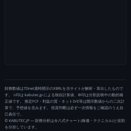
財務数値はTDnet適時開示のXBRLを当サイトが解析・算出したもので
す。 ⊙印は kabutec.jp による独自計算値、⚙印は分割反映中の動的補
正値です。 推定FCF・利益の質・ネットD/E等は開示数値からの二次計
算で、予想値を含みます。 投資判断は必ず一次情報をご確認のうえ自
己責任で。
© KABUTEC.JP — 財務分析は令八式チャート(株価・テクニカル)と役割
を分担しています。