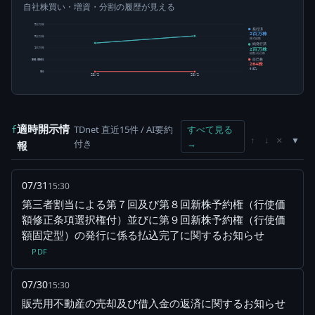
自社株買い・増資・分割の履歴が見える
2百万株
発行済
2百万株
2百万株
株式総数
純発行済
2百万株
1百万株
総数-自己株
自己株
500,000株
264株
0.02%
0株
25/2
26/2
適時開示情
TDnet 直近15件 / AI要約
すべて見る
f
×
↑
↓
付き
→
報
07/31
15:30
第三者割当による第７回及び第８回新株予約権（行使価
額修正条項選択権付）並びに第９回新株予約権（行使価
額固定型）の発行に係る払込完了に関するお知らせ
PDF
07/30
15:30
販売用不動産の売却及び借入金の返済に関するお知らせ