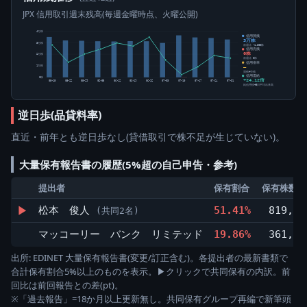
JPX 信用取引週末残高(毎週金曜時点、火曜公開)
4万株
信用買残
3万株
3万株
前週比 -1,300株
信用売残
0株
2万株
前週比 0株
信用倍率
1万株
―
買残÷売残
信用需給
0株
+24.12倍
05-15
05-22
05-29
06-05
06-12
06-19
06-26
07-03
07-10
07-17
07-24
07-31
純信用残÷5日平均出来高
逆日歩(品貸料率)
直近・前年とも逆日歩なし(貸借取引で株不足が生じていない)。
大量保有報告書の履歴(5%超の自己申告・参考)
提出者
保有割合
保有株数(株
▶
松本 俊人
51.41%
819,00
(共同2名)
マッコーリー バンク リミテッド
19.86%
361,00
出所: EDINET 大量保有報告書(変更/訂正含む)。各提出者の最新書類で
合計保有割合5%以上のものを表示。▶クリックで共同保有の内訳。前
回比は前回報告との差(pt)。
※「過去報告」=18か月以上更新無し。共同保有グループ再編で新筆頭