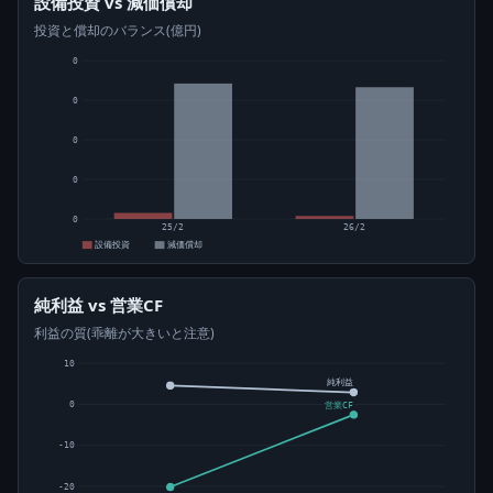
設備投資 vs 減価償却
投資と償却のバランス(億円)
0
0
0
0
0
25/2
26/2
設備投資
減価償却
純利益 vs 営業CF
利益の質(乖離が大きいと注意)
10
純利益
0
営業CF
-10
-20