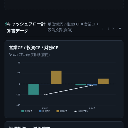
キャッシュフロー計
単位:億円 / 推定FCF = 営業CF +
d
×
↑
↓
設備投資(負値)
算書データ
営業CF / 投資CF / 財務CF
3つの CF の年度推移(億円)
40
20
0
-20
-40
25/2
26/2
営業CF
投資CF
財務CF
推定FCF⊙