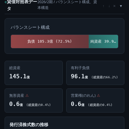
貸借対照表デー
2026/2期 / バランスシート構成、資
e
×
↑
↓
本構造
タ
バランスシート構成
負債 105.3億 (72.5%)
純資産 39.9億 (27.5%)
総資産
有利子負債
145.1
96.1
億
億
(総資産の66.2%)
無形資産
⚠
営業権(のれん)
⚠
0.6
0.6
億
(総資産の0.4%)
億
(総資産の0.4%)
発行済株式数の推移