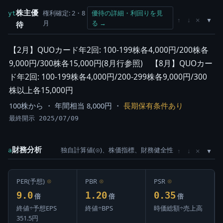
株主優
権利確定: 2・8
優待の詳細・利回りを見
yt
×
↑
↓
月
る →
待
【2月】QUOカード年2回: 100-199株各4,000円/200株各
9,000円/300株各15,000円(8月行参照) 【8月】QUOカー
ド年2回: 100-199株各4,000円/200-299株各9,000円/300
株以上各15,000円
100株から ・ 年間相当 8,000円 ・
長期保有条件あり
最終開示 2025/07/09
財務分析
独自計算値(⊙)、株価指標、財務健全性
×
a
↑
↓
PER(予想)
⊙
PBR
⊙
PSR
⊙
9.0
1.20
0.35
倍
倍
倍
終値÷予想EPS
終値÷BPS
時価総額÷売上高
351.5円