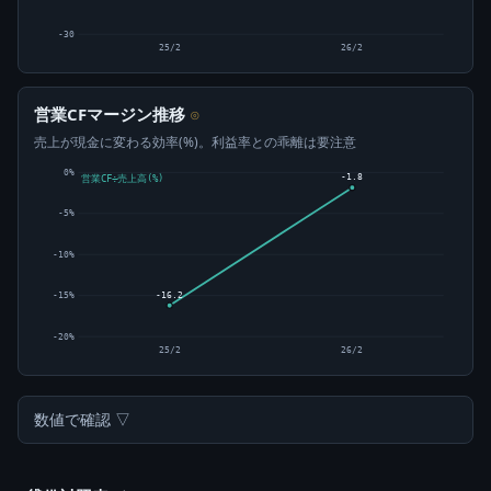
-30
25/2
26/2
営業CFマージン推移
⊙
売上が現金に変わる効率(%)。利益率との乖離は要注意
0%
-1.8
営業CF÷売上高(%)
-5%
-10%
-16.2
-15%
-20%
25/2
26/2
数値で確認 ▽