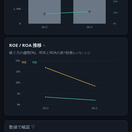
50%
1,000
25%
0
0%
25/2
26/2
ROE / ROA 推移
⊙
稼ぐ力の趨勢(%)。ROEとROAの差=財務レバレッジ
20%
ROE
ROA
15%
10%
5%
0%
25/2
26/2
数値で確認 ▽