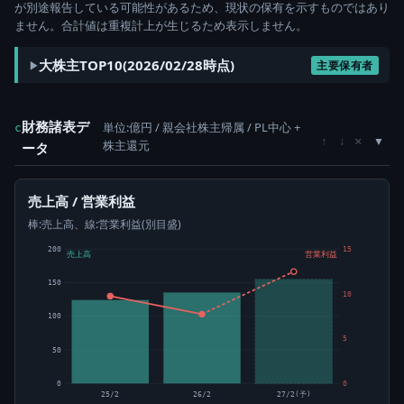
が別途報告している可能性があるため、現状の保有を示すものではあり
ません。合計値は重複計上が生じるため表示しません。
大株主TOP10(2026/02/28時点)
主要保有者
財務諸表デ
単位:億円 / 親会社株主帰属 / PL中心 +
c
×
↑
↓
株主還元
ータ
売上高 / 営業利益
棒:売上高、線:営業利益(別目盛)
200
15
売上高
営業利益
150
10
100
5
50
0
0
25/2
26/2
27/2(予)