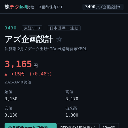
株
テク
銘柄
比較
ＩＲ
優待
保有
ＰＦ
3490
アズ企画設計
▼
3490
東証STD
日本基準・連結
アズ企画設計
☆
決算期 2月 / データ出所: TDnet適時開示XBRL
3,165
円
+15円
(+0.48%)
▲
2026-08-10 終値
始値
高値
3,150
3,170
安値
出来高
3,130
1,300
令八式チャートで分析 →
PTS価格(SBI証券)↗
IR一覧