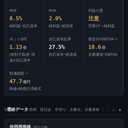
ROE
ROA
利益の質
8.5%
2.0%
注意
純利益÷自己資本
純利益÷総資産
営業CF < 純利益
ネットD/E
自己資本比率
推定EV/EBITDA
⊙
1.13
27.5%
18.6
倍
倍
(有利子負債−現
自己資本÷総資産
企業価値÷EBITDA
金)/自己資本
時価総額
⊙
47.7
億円
終値×純発行済株式
需給データ
信用、逆日歩、空売り、大株主、大量保有
×
b
↑
↓
信用残推移
(直近12週)