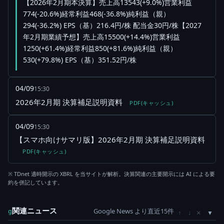
【2026年2月期本決算】売上高13543(+9.0%)営業利益
774(-20.6%)経常利益468(-36.8%)純利益（親）
294(-36.2%) EPS（基）216.4円/株 配当金30円/株【2027
年2月期業績予想】売上高15500(+14.4%)営業利益
1250(+61.4%)経常利益850(+81.6%)純利益（親）
530(+79.8%) EPS（基）351.52円/株
04/09
15:30
2026年2月期 決算補足説明資料
PDF(キャッシュ)
04/09
15:30
【スマホ向けサマリ版】2026年2月期 決算補足説明資料
PDF(キャッシュ)
※ TDnet 適時開示の XBRL を当サイトが解析。決算関連の主要開示には AI による要
約を併記しています。
関連ニュース
Google News より直近15件
×
g
↑
↓