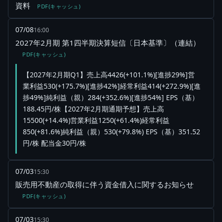
資料
PDF(キャッシュ)
07/08
16:00
2027年2月期 第1四半期決算短信〔日本基準〕（連結）
PDF(キャッシュ)
【2027年2月期Q1】売上高4426(+101.1%)[進捗29%]営
業利益530(+175.7%)[進捗42%]経常利益414(+272.9%)[進
捗49%]純利益（親）284(+352.6%)[進捗54%] EPS（基）
188.45円/株【2027年2月期通期予想】売上高
15500(+14.4%)営業利益1250(+61.4%)経常利益
850(+81.6%)純利益（親）530(+79.8%) EPS（基）351.52
円/株 配当金30円/株
07/03
15:30
販売用不動産の取得に伴う資金借入に関するお知らせ
PDF(キャッシュ)
07/03
15:30