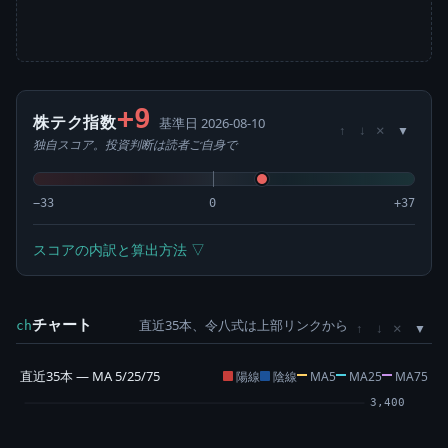
+9
株テク指数
基準日 2026-08-10
×
↑
↓
独自スコア。投資判断は読者ご自身で
−33
0
+37
スコアの内訳と算出方法 ▽
チャート
直近35本、令八式は上部リンクから
×
ch
↑
↓
直近35本 — MA 5/25/75
陽線
陰線
MA5
MA25
MA75
3,400