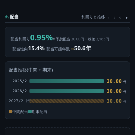
配当
利回りと推移
×
dv
↑
↓
0.95%
配当利回り
= 予想配当 30.00円 ÷ 株価 3,165円
15.4%
50.6年
配当性向
配当可能年数
⊙
配当推移(中間 + 期末)
30.00
2025/2
円
30.00
2026/2
円
30.00
2027/2
円
中間配当
期末配当