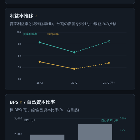
利益率推移
⊙
営業利益率と純利益率(%)。分割の影響を受けない収益力の推移
10%
営業利益率
純利益率
8%
5%
3%
0%
25/2
26/2
27/2(予)
BPS
/ 自己資本比率
⊙
棒:BPS(円)、線:自己資本比率(%・右目盛)
3,000
100%
BPS(円)
自己資本比率
75%
2,000