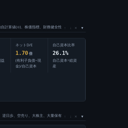
独自計算値(⊙)、株価指標、財務健全性
×
↑
↓
ネットD/E
自己資本比率
1.70
26.1%
倍
利益
(有利子負債−現
自己資本÷総資
金)/自己資本
産
、逆日歩、空売り、大株主、大量保有
×
↑
↓