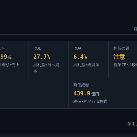
R
⊙
ROE
ROA
利益の質
.99
27.7%
6.4%
注意
倍
価総額÷売上
純利益÷自己資
純利益÷総資産
営業CF < 純
本
時価総額
⊙
439.9
億円
終値×純発行済株式
信用