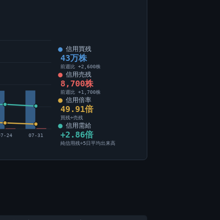
信用買残
43万株
前週比 +2,600株
信用売残
8,700株
前週比 +1,700株
信用倍率
49.91倍
買残÷売残
信用需給
+2.86倍
07-24
07-31
純信用残÷5日平均出来高