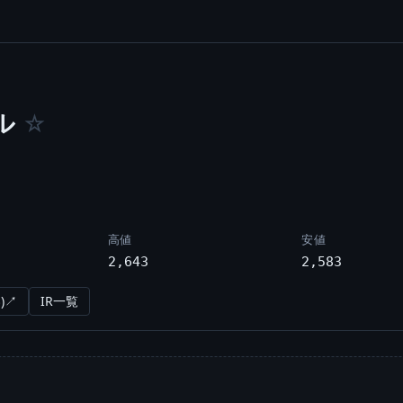
ル
☆
高値
安値
2,643
2,583
)↗
IR一覧