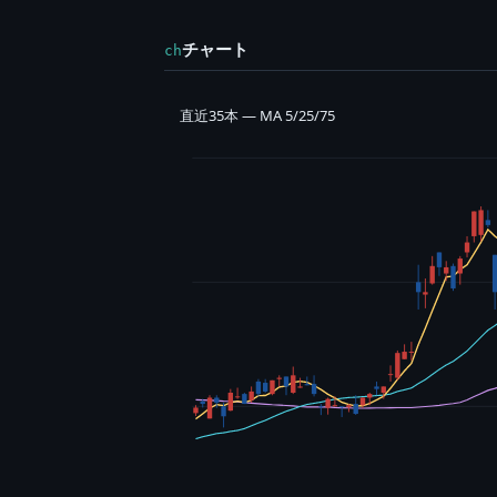
チャート
ch
直近35本 — MA 5/25/75