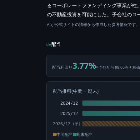
るコーポレートファンディング事業が柱。2
の不動産投資を可能にした。子会社のロ
AIが公式サイトの情報から作成した参考情報です
配当
dv
3.77%
配当利回り
= 予想配当 98.00円 ÷ 株価
配当推移(中間 + 期末)
2024/12
2025/12
2026/12
中間配当
期末配当