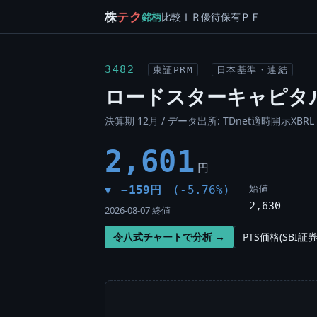
株
テク
銘柄
比較
ＩＲ
優待
保有
ＰＦ
3482
東証PRM
日本基準・連結
ロードスターキャピタ
決算期 12月 / データ出所: TDnet適時開示XBRL
2,601
円
始値
−159円
(-5.76%)
▼
2,630
2026-08-07 終値
令八式チャートで分析 →
PTS価格(SBI証券