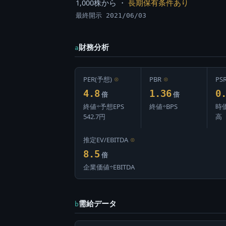
1,000株から ・
長期保有条件あり
最終開示 2021/06/03
財務分析
a
PER(予想)
⊙
PBR
⊙
PS
4.8
1.36
0
倍
倍
終値÷予想EPS
終値÷BPS
時
542.7円
高
推定EV/EBITDA
⊙
8.5
倍
企業価値÷EBITDA
需給データ
b