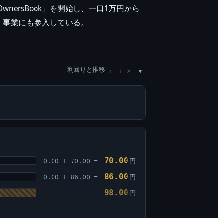
ersBook」を開始し、一口1万円から
）事業にも参入している。
利回りと推移
×
↑
↓
70.00
0.00 + 70.00 =
円
86.00
0.00 + 86.00 =
円
98.00
円