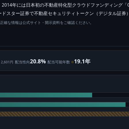
014年には日本初の不動産特化型クラウドファンディング「Own
ードスター証券で不動産セキュリティトークン（デジタル証券
。正確な情報は公式サイト・開示資料をご確認ください。
20.8%
19.1年
配当性向
配当可能年数
⊙
 2,601円