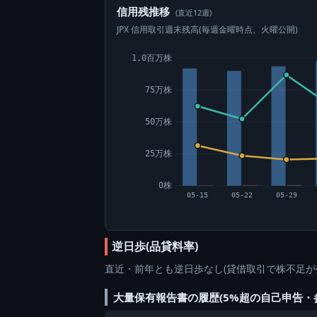
信用残推移
(直近12週)
JPX 信用取引週末残高(毎週金曜時点、火曜公開)
1.0百万株
75万株
50万株
25万株
0株
05-15
05-22
05-29
逆日歩(品貸料率)
直近・前年とも逆日歩なし(貸借取引で株不足が
大量保有報告書の履歴(5%超の自己申告・