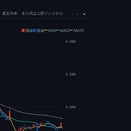
直近35本、令八式は上部リンクから
×
↑
↓
陽線
陰線
MA5
MA25
MA75
4,000
3,500
3,000