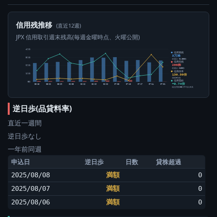
信用残推移
(直近12週)
JPX 信用取引週末残高(毎週金曜時点、火曜公開)
4万株
信用買残
3万株
3万株
前週比 +2,300株
信用売残
200株
2万株
前週比 +100株
信用倍率
130.50倍
1万株
買残÷売残
信用需給
0株
+9.74倍
05-15
05-22
05-29
06-05
06-12
06-19
06-26
07-03
07-10
07-17
07-24
07-31
純信用残÷5日平均出来高
逆日歩(品貸料率)
直近一週間
逆日歩なし
一年前同週
申込日
逆日歩
日数
貸株超過
2025/08/08
満額
0
2025/08/07
満額
0
2025/08/06
満額
0