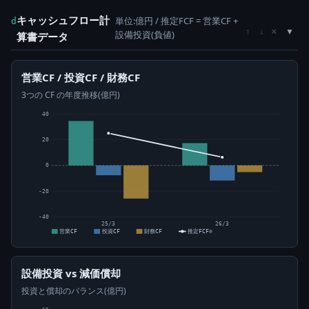
キャッシュフロー計
単位:億円 / 推定FCF = 営業CF +
d
×
↑
↓
設備投資(負値)
算書データ
営業CF / 投資CF / 財務CF
3つの CF の年度推移(億円)
40
20
0
-20
-40
25/3
26/3
営業CF
投資CF
財務CF
推定FCF⊙
設備投資 vs 減価償却
投資と償却のバランス(億円)