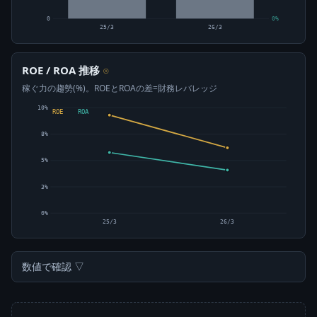
0
0%
25/3
26/3
ROE / ROA 推移
⊙
稼ぐ力の趨勢(%)。ROEとROAの差=財務レバレッジ
10%
ROE
ROA
8%
5%
3%
0%
25/3
26/3
数値で確認 ▽