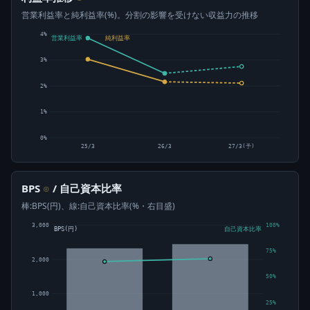
営業利益率と純利益率(%)。分割の影響を受けない収益力の推移
4%
営業利益率
純利益率
3%
2%
1%
0%
25/3
26/3
27/3(予)
BPS
/ 自己資本比率
⊙
棒:BPS(円)、線:自己資本比率(%・右目盛)
3,000
100%
BPS(円)
自己資本比率
75%
2,000
50%
1,000
25%