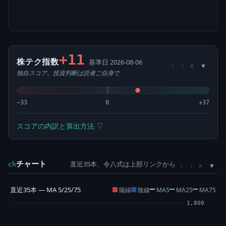
+11
株テク指数
基準日 2026-08-06
×
↑
↓
独自スコア。投資判断は読者ご自身で
−33
0
+37
スコアの内訳と算出方法 ▽
チャート
直近35本、令八式は上部リンクから
×
ch
↑
↓
直近35本 — MA 5/25/75
陽線
陰線
MA5
MA25
MA75
1,800