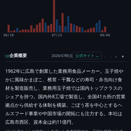
06/18
07/13
08/06
企業概要
2026/07時点
公式サイト →
cp
×
↑
↓
1962年に広島で創業した業務用食品メーカー。玉子焼や
かに風味かまぼこ、椎茸・干瓢などの寿司・弁当向け食
材を製造販売し、業務用玉子焼では国内トップクラスの
シェアを持つ。国内外8工場で製造し、全国41カ所の営業
拠点から供給する体制を構築。ごぼう茶を中心とするヘ
ルスフード事業や中国市場の開拓にも注力する。本社は
広島市西区、資本金は約11億円。