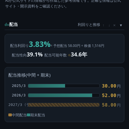
AIが公式サイトの情報から作成した参考情報です。正確な情報は公式
サイト・開示資料をご確認ください。
配当
利回りと推移
×
dv
↑
↓
3.83%
配当利回り
= 予想配当 58.00円 ÷ 株価 1,516円
39.1%
34.6年
配当性向
配当可能年数
⊙
配当推移(中間 + 期末)
30.00
2025/3
円
52.00
2026/3
円
58.00
2027/3
円
中間配当
期末配当