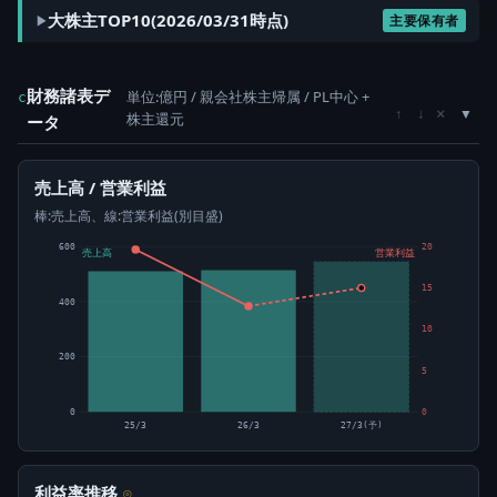
大株主TOP10(2026/03/31時点)
主要保有者
財務諸表デ
単位:億円 / 親会社株主帰属 / PL中心 +
c
×
↑
↓
株主還元
ータ
売上高 / 営業利益
棒:売上高、線:営業利益(別目盛)
600
20
売上高
営業利益
15
400
10
200
5
0
0
25/3
26/3
27/3(予)
利益率推移
⊙