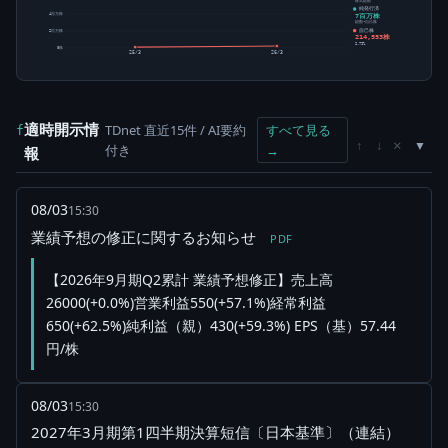
株式総数
純発行済
7百万株
4百万株
総数-自己株
自己株
2百万株
214,553株
2.79%
0株
25/3
26/3
適時開示情
TDnet 直近15件 / AI要約
すべて見る
f
×
↑
↓
付き
→
報
08/03
15:30
業績予想の修正に関するお知らせ
PDF
【2026年9月期Q2累計 業績予想修正】売上高
26000(+0.0%)営業利益550(+57.1%)経常利益
650(+62.5%)純利益（親）430(+59.3%) EPS（基）57.44
円/株
08/03
15:30
2027年3月期第1四半期決算短信〔日本基準〕（連結）