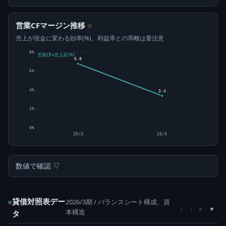
営業CFマージン推移
⊙
売上が現金に変わる効率(%)。利益率との乖離は要注意
8%
営業CF÷売上高(%)
6.8
6%
4%
3.4
2%
0%
25/3
26/3
数値で確認 ▽
貸借対照表デー
2026/3期 / バランスシート構成、資
e
×
↑
↓
本構造
タ