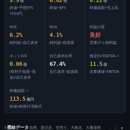
倍
倍
倍
終値÷予想EPS
終値÷BPS
時価総額÷売上高
153.6円
ROE
ROA
利益の質
6.2%
4.1%
良好
純利益÷自己資本
純利益÷総資産
営業CF ≥ 純利益
ネットD/E
自己資本比率
推定EV/EBITDA
⊙
0.06
67.4%
11.5
倍
倍
(有利子負債−現
自己資本÷総資産
企業価値÷EBITDA
金)/自己資本
時価総額
⊙
113.5
億円
終値×純発行済株式
需給データ
信用、逆日歩、空売り、大株主、大量保有
×
b
↑
↓