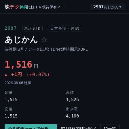
株
テク
銘柄
比較
ＩＲ
優待
保有
ＰＦ
2907
あじかん
▼
2907
東証STD
日本基準・連結
あじかん
☆
決算期 3月 / データ出所: TDnet適時開示XBRL
1,516
円
+1円
(+0.07%)
▲
2026-08-06 終値
始値
高値
1,515
1,526
安値
出来高
1,515
4,100
令八式チャートで分析 →
PTS価格(SBI証券)↗
IR一覧