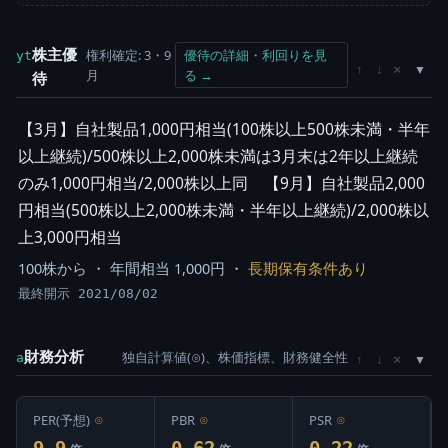
株主優
権利確定: 3・9
優待の詳細・利回りを見
yt
×
↑
↓
月
る →
待
【3月】自社製品1,000円相当(100株以上500株未満・半年
以上継続)/500株以上2,000株未満は3月末は2年以上継続
のみ1,000円相当/2,000株以上同 【9月】自社製品2,000
円相当(500株以上2,000株未満・半年以上継続)/2,000株以
上3,000円相当
100株から ・ 年間相当 1,000円 ・
長期保有条件あり
最終開示 2021/08/02
財務分析
独自計算値(⊙)、株価指標、財務健全性
×
a
↑
↓
PER(予想)
⊙
PBR
⊙
PSR
⊙
9.9
0.62
0.22