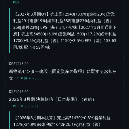
PDF
【2027年3月期Q1】売上高12540(+3.6%)[進捗23%]営業
利益291[進捗19%]経常利益388[進捗23%]純利益（親）
259[進捗23%] EPS（基）34.7円/株【2027年3月期通期予
想】売上高54500(+6.0%)営業利益1500(+17.2%)経常利益
1700(+3.5%)純利益（親）1150(+3.5%) EPS（基）153.63
円/株 配当金58円/株
06/12
15:30
新物流センター建設（固定資産の取得）に関するお知ら
せ
PDF(キャッシュ)
05/14
15:30
2026年3月期 決算短信〔日本基準〕（連結）
PDF(キャッシュ)
【2026年3月期本決算】売上高51430(+0.8%)営業利益
1279(-34.9%)経常利益1642(-26.1%)純利益（親）