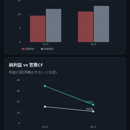
15
10
5
0
25/3
26/3
設備投資
減価償却
純利益 vs 営業CF
利益の質(乖離が大きいと注意)
40
30
20
営業CF
純利益
10
0
25/3
26/3