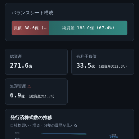
バランスシート構成
負債 88.6億 (32.6%)
純資産 183.0億 (67.4%)
総資産
有利子負債
271.6
33.5
億
億
(総資産の12.3%)
無形資産
⚠
6.9
億
(総資産の2.5%)
発行済株式数の推移
自社株買い・増資・分割の履歴が見える
8百万株
発行済
8百万株
6百万株