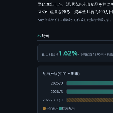
野に進出した。調理済み冷凍食品を柱に
スの生産量を誇る。資本金14億7,400万円
AIが公式サイトの情報から作成した参考情報です
配当
dv
1.62%
配当利回り
= 予想配当 12.00円 ÷ 株価
配当推移(中間 + 期末)
2025/3
2026/3
2027/3
中間配当
期末配当