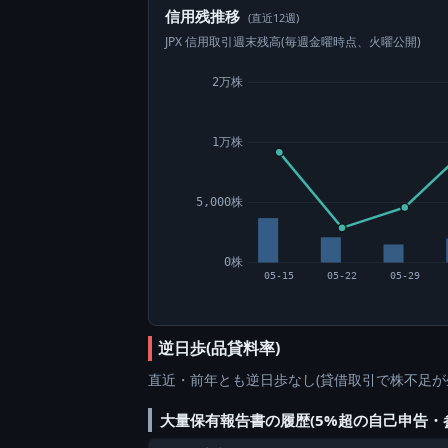
信用残推移
(直近12週)
JPX 信用取引週末残高(毎週金曜時点、火曜公開)
2万株
1万株
5,000株
0株
05-15
05-22
05-29
逆日歩(品貸料率)
直近・前年とも逆日歩なし(貸借取引で株不足が
大量保有報告書の履歴(5%超の自己申告・