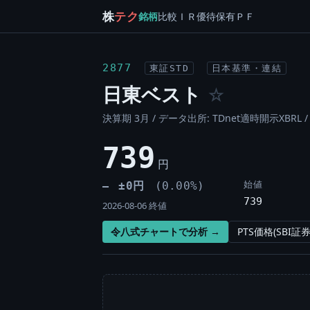
株
テク
銘柄
比較
ＩＲ
優待
保有
ＰＦ
2877
東証STD
日本基準・連結
日東ベスト
☆
決算期 3月 / データ出所: TDnet適時開示XBRL 
739
円
始値
±0円
(0.00%)
―
739
2026-08-06 終値
令八式チャートで分析 →
PTS価格(SBI証券