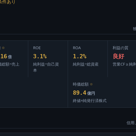
条件あり
R
⊙
ROE
ROA
利益の質
.16
3.1%
1.2%
良好
倍
価総額÷売上
純利益÷自己資
純利益÷総資産
営業CF ≥ 純
本
時価総額
⊙
89.4
億円
終値×純発行済株式
信用