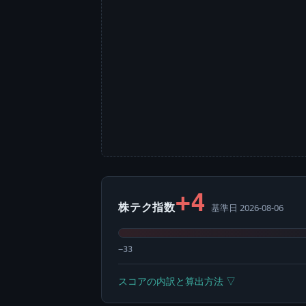
+4
株テク指数
基準日 2026-08-06
−33
スコアの内訳と算出方法 ▽