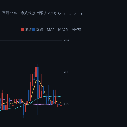
直近35本、令八式は上部リンクから
×
↑
↓
陽線
陰線
MA5
MA25
MA75
780
760
740