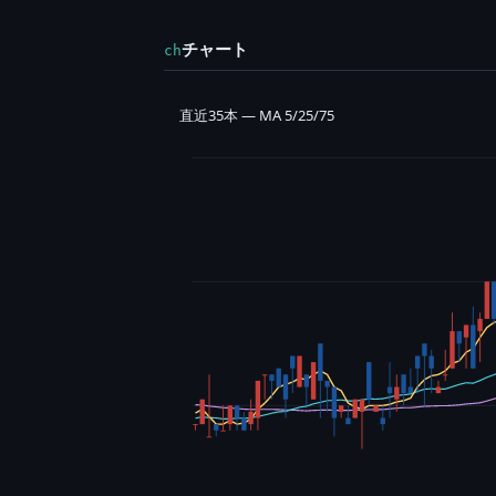
チャート
ch
直近35本 — MA 5/25/75