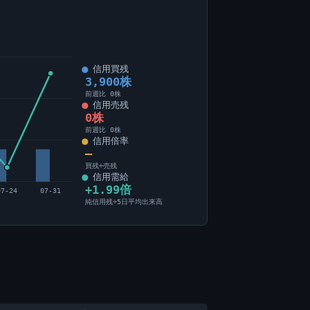
信用買残
3,900株
前週比 0株
信用売残
0株
前週比 0株
信用倍率
―
買残÷売残
信用需給
+1.99倍
07-24
07-31
純信用残÷5日平均出来高