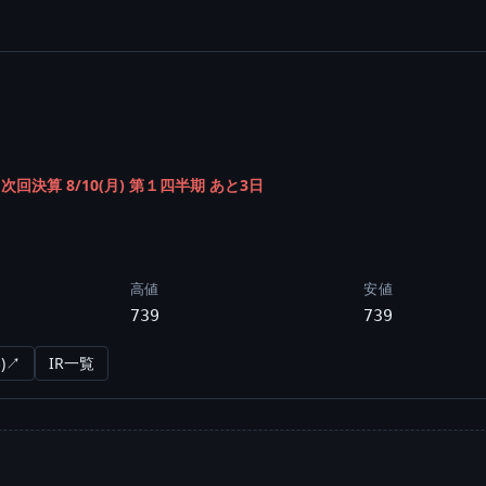
/
次回決算 8/10(月) 第１四半期 あと3日
高値
安値
739
739
)↗
IR一覧