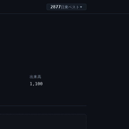
2877
日東ベスト
▼
出来高
1,100