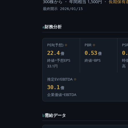
300株から ・ 年間相当 1,500円 ・
長期保有
最終開示 2026/01/15
財務分析
a
PER(予想)
⊙
PBR
⊙
PS
22.4
0.53
0
倍
倍
終値÷予想EPS
終値÷BPS
時
33.1円
高
推定EV/EBITDA
⊙
30.1
倍
企業価値÷EBITDA
需給データ
b