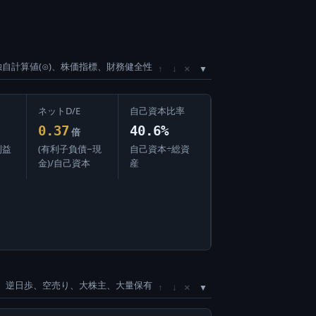
独自計算値(⊙)、株価指標、財務健全性
×
↑
↓
ネットD/E
自己資本比率
0.37
40.6%
倍
利益
(有利子負債−現
自己資本÷総資
金)/自己資本
産
、逆日歩、空売り、大株主、大量保有
×
↑
↓