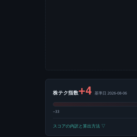
+4
株テク指数
基準日 2026-08-06
−33
スコアの内訳と算出方法 ▽