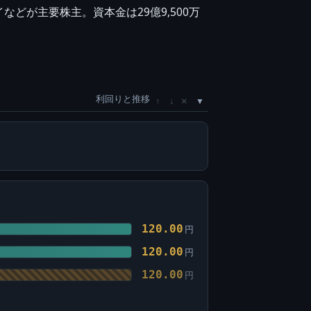
が主要株主。資本金は29億9,500万
利回りと推移
×
↑
↓
120.00
円
120.00
円
120.00
円