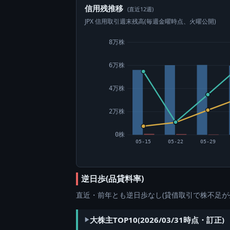
信用残推移
(直近12週)
JPX 信用取引週末残高(毎週金曜時点、火曜公開)
8万株
6万株
4万株
2万株
0株
05-15
05-22
05-29
逆日歩(品貸料率)
直近・前年とも逆日歩なし(貸借取引で株不足が
大株主TOP10(2026/03/31時点・訂正)