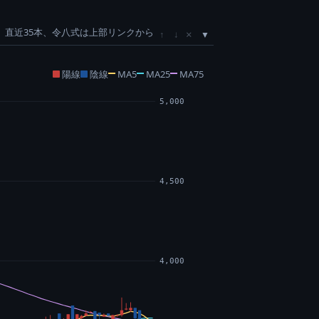
直近35本、令八式は上部リンクから
×
↑
↓
陽線
陰線
MA5
MA25
MA75
5,000
4,500
4,000