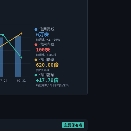
信用買残
6万株
前週比 +2,400株
信用売残
100株
前週比 +100株
信用倍率
620.00倍
買残÷売残
信用需給
+17.79倍
07-24
07-31
純信用残÷5日平均出来高
主要保有者