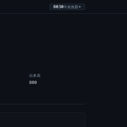
8030
中央魚類
▼
出来高
800