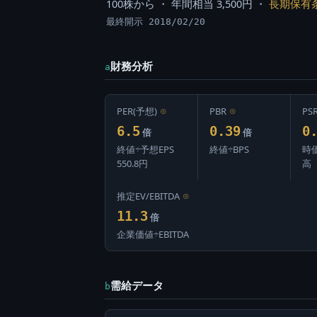
100株から ・ 年間相当 3,500円 ・
長期保有
最終開示 2018/02/20
財務分析
a
PER(予想)
⊙
PBR
⊙
PS
6.5
0.39
0
倍
倍
終値÷予想EPS
終値÷BPS
時
550.8円
高
推定EV/EBITDA
⊙
11.3
倍
企業価値÷EBITDA
需給データ
b