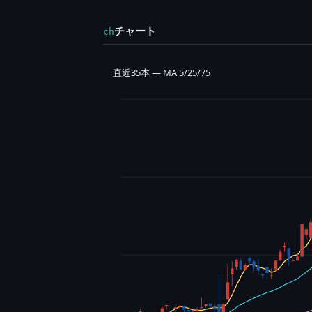
チャート
ch
直近35本 — MA 5/25/75