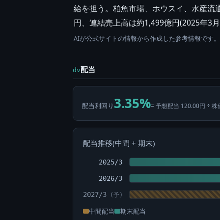
給を担う。柏魚市場、ホウスイ、水産流通
円、連結売上高は約1,499億円(2025年
AIが公式サイトの情報から作成した参考情報です
配当
dv
3.35%
配当利回り
= 予想配当 120.00円 ÷ 株
配当推移(中間 + 期末)
2025/3
2026/3
2027/3
中間配当
期末配当