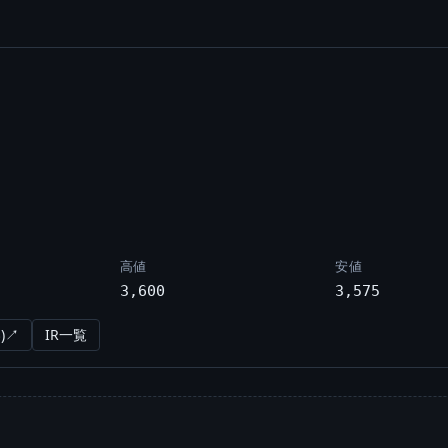
高値
安値
3,600
3,575
)↗
IR一覧