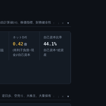
独自計算値(⊙)、株価指標、財務健全性
×
↑
↓
ネットD/E
自己資本比率
0.42
44.1%
倍
利益
(有利子負債−現
自己資本÷総資
金)/自己資本
産
、逆日歩、空売り、大株主、大量保有
×
↑
↓