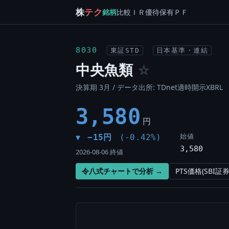
株
テク
銘柄
比較
ＩＲ
優待
保有
ＰＦ
8030
東証STD
日本基準・連結
中央魚類
☆
決算期 3月 / データ出所: TDnet適時開示XBRL
3,580
円
始値
−15円
(-0.42%)
▼
3,580
2026-08-06 終値
令八式チャートで分析 →
PTS価格(SBI証券