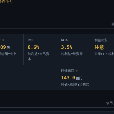
条件あり
R
⊙
ROE
ROA
利益の質
.09
8.6%
3.5%
注意
倍
価総額÷売上
純利益÷自己資
純利益÷総資産
営業CF < 純
本
時価総額
⊙
143.0
億円
終値×純発行済株式
信用