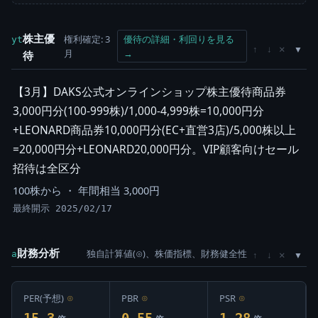
株主優
権利確定: 3
優待の詳細・利回りを見る
yt
×
↑
↓
月
→
待
【3月】DAKS公式オンラインショップ株主優待商品券
3,000円分(100-999株)/1,000-4,999株=10,000円分
+LEONARD商品券10,000円分(EC+直営3店)/5,000株以上
=20,000円分+LEONARD20,000円分。VIP顧客向けセール
招待は全区分
100株から ・ 年間相当 3,000円
最終開示 2025/02/17
財務分析
独自計算値(⊙)、株価指標、財務健全性
×
a
↑
↓
PER(予想)
⊙
PBR
⊙
PSR
⊙
15.3
0.55
1.28