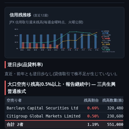
信用残推移
(直近12週)
JPX 信用取引週末残高(毎週金曜時点、火曜公開)
30万株
信用買残
22万株
前週比 -3,600株
20万株
信用売残
4,400株
前週比 -1,000株
信用倍率
10万株
51.00倍
買残÷売残
信用需給
0株
+4.86倍
05-15
05-22
05-29
06-05
06-12
06-19
06-26
07-03
07-10
07-17
07-24
07-31
純信用残÷5日平均出来高
逆日歩(品貸料率)
直近・前年とも逆日歩なし(貸借取引で株不足が生じていない)。
大口空売り残高(0.5%以上・報告継続中) ― 三共生興
普通株式
空売り者
残高割合
残高数量(株)
Barclays Capital Securities Ltd
0.69%
320,480
▼
Citigroup Global Markets Limited
0.50%
230,600
▲
合計 2者
1.19%
551,080