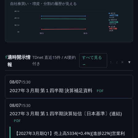
自社株買い・増資・分割の履歴が見える
60百万株
発行済
46百万株
株式総数
40百万株
純発行済
38百万株
総数-自己株
20百万株
自己株
8百万株
18.19%
0株
25/3
26/3
適時開示情
TDnet 直近15件 / AI要約
すべて見る
f
×
↑
↓
付き
→
報
08/07
15:30
2027年３月期 第１四半期 決算補足資料
PDF
08/07
15:30
2027年３月期 第１四半期決算短信〔日本基準〕(連結)
PDF
【2027年3月期Q1】売上高5334(+0.4%)[進捗22%]営業利