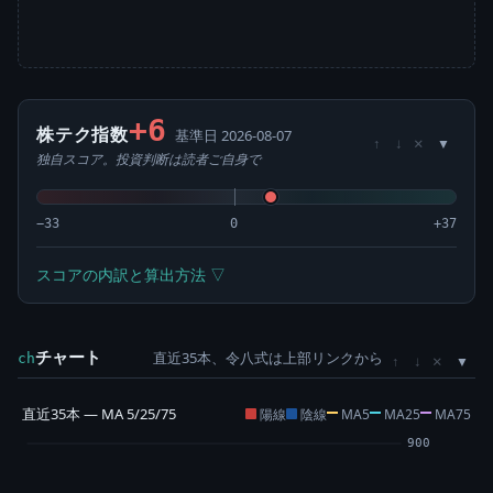
+6
株テク指数
基準日 2026-08-07
×
↑
↓
独自スコア。投資判断は読者ご自身で
−33
0
+37
スコアの内訳と算出方法 ▽
チャート
直近35本、令八式は上部リンクから
×
ch
↑
↓
直近35本 — MA 5/25/75
陽線
陰線
MA5
MA25
MA75
900