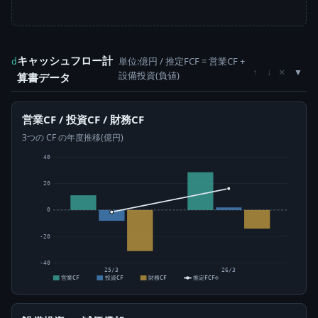
キャッシュフロー計
単位:億円 / 推定FCF = 営業CF +
d
×
↑
↓
設備投資(負値)
算書データ
営業CF / 投資CF / 財務CF
3つの CF の年度推移(億円)
40
20
0
-20
-40
25/3
26/3
営業CF
投資CF
財務CF
推定FCF⊙