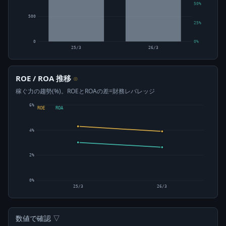
50%
500
25%
0
0%
25/3
26/3
ROE / ROA 推移
⊙
稼ぐ力の趨勢(%)。ROEとROAの差=財務レバレッジ
6%
ROE
ROA
4%
2%
0%
25/3
26/3
数値で確認 ▽