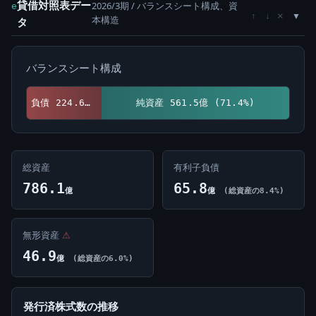
貸借対照表デー
2026/3期 / バランスシート構成、資
e
×
↑
↓
本構造
タ
バランスシート構成
負債 224.6億 (28.6%)
純資産 561.5億 (71.4%)
総資産
有利子負債
786.1
65.8
億
億
(総資産の8.4%)
無形資産
⚠
46.9
億
(総資産の6.0%)
発行済株式数の推移