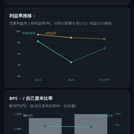
利益率推移
⊙
営業利益率と純利益率(%)。分割の影響を受けない収益力の推移
10%
営業利益率
純利益率
8%
5%
3%
0%
25/3
26/3
27/3(予)
BPS
/ 自己資本比率
⊙
棒:BPS(円)、線:自己資本比率(%・右目盛)
1,500
100%
BPS(円)
自己資本比率
75%
1,000