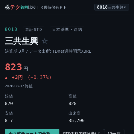
株
テク
銘柄
比較
ＩＲ
優待
保有
ＰＦ
8018
三共生興
▼
8018
東証STD
日本基準・連結
三共生興
☆
決算期 3月 / データ出所: TDnet適時開示XBRL
823
円
+3円
(+0.37%)
▲
2026-08-07 終値
始値
高値
820
828
安値
出来高
817
35,700
令八式チャートで分析 →
PTS価格(SBI証券)↗
IR一覧