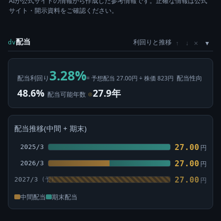
AIが公式サイトの情報から作成した参考情報です。正確な情報は公式
サイト・開示資料をご確認ください。
配当
利回りと推移
×
dv
↑
↓
3.28%
配当利回り
配当性向
= 予想配当 27.00円 ÷ 株価 823円
48.6%
27.9年
配当可能年数
⊙
配当推移(中間 + 期末)
27.00
2025/3
円
27.00
2026/3
円
27.00
2027/3
円
中間配当
期末配当