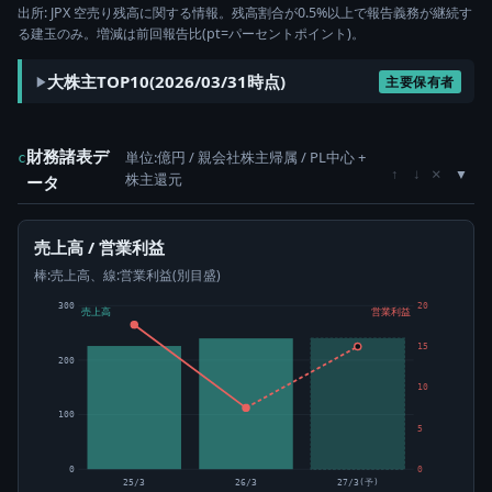
出所: JPX 空売り残高に関する情報。残高割合が0.5%以上で報告義務が継続す
る建玉のみ。増減は前回報告比(pt=パーセントポイント)。
大株主TOP10(2026/03/31時点)
主要保有者
財務諸表デ
単位:億円 / 親会社株主帰属 / PL中心 +
c
×
↑
↓
株主還元
ータ
売上高 / 営業利益
棒:売上高、線:営業利益(別目盛)
300
20
売上高
営業利益
15
200
10
100
5
0
0
25/3
26/3
27/3(予)