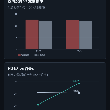
設備投資 vs 減価償却
投資と償却のバランス(億円)
15
10
5
0
25/3
26/3
設備投資
減価償却
純利益 vs 営業CF
利益の質(乖離が大きいと注意)
営業CF
30
純利益
20
10