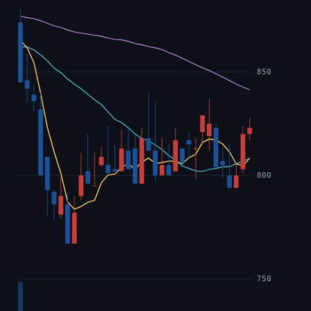
850
800
750