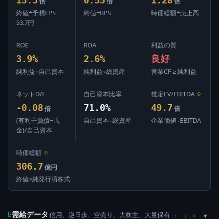
倍
倍
倍
終値÷予想EPS
終値÷BPS
時価総額÷売上高
53.7円
ROE
ROA
利益の質
3.9%
2.6%
良好
純利益÷自己資本
純利益÷総資産
営業CF ≥ 純利益
ネットD/E
自己資本比率
推定EV/EBITDA
⊙
-0.08
71.0%
49.7
倍
倍
(有利子負債−現
自己資本÷総資産
企業価値÷EBITDA
金)/自己資本
時価総額
⊙
306.7
億円
終値×純発行済株式
需給データ
信用、逆日歩、空売り、大株主、大量保有
×
b
↑
↓