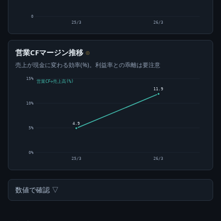
0
25/3
26/3
営業CFマージン推移
⊙
売上が現金に変わる効率(%)。利益率との乖離は要注意
15%
営業CF÷売上高(%)
11.9
10%
4.9
5%
0%
25/3
26/3
数値で確認 ▽