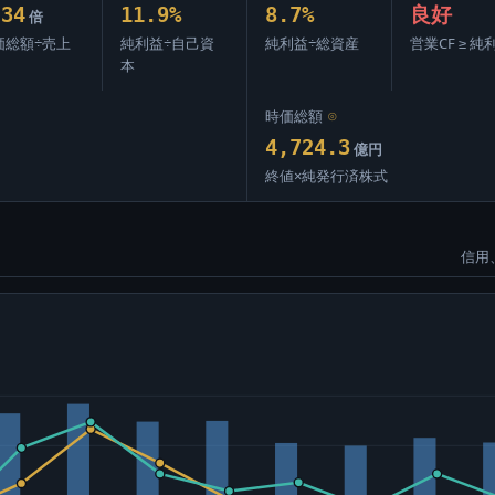
.34
11.9%
8.7%
良好
倍
価総額÷売上
純利益÷自己資
純利益÷総資産
営業CF ≥ 純
本
時価総額
⊙
4,724.3
億円
終値×純発行済株式
信用