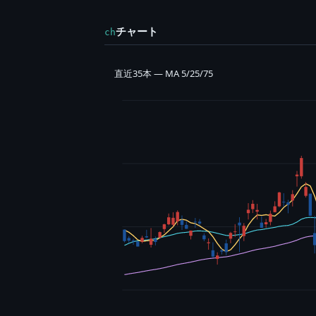
チャート
ch
直近35本 — MA 5/25/75