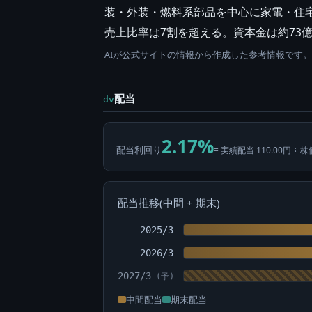
装・外装・燃料系部品を中心に家電・住
売上比率は7割を超える。資本金は約73億円
AIが公式サイトの情報から作成した参考情報です
配当
dv
2.17%
配当利回り
= 実績配当 110.00円 ÷ 株
配当推移(中間 + 期末)
2025/3
2026/3
2027/3
中間配当
期末配当