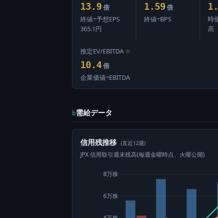
13.9
1.59
1
倍
倍
終値÷予想EPS
終値÷BPS
時
365.1円
高
推定EV/EBITDA
⊙
10.4
倍
企業価値÷EBITDA
需給データ
b
信用残推移
(直近12週)
JPX 信用取引週末残高(毎週金曜時点、火曜公開)
8万株
6万株
4万株