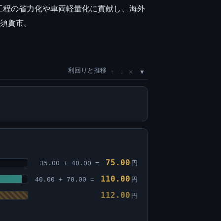
工程の省力化や車両軽量化に貢献し、海外
横須賀市。
利回りと推移
×
↑
↓
75.00
35.00 + 40.00 =
円
110.00
40.00 + 70.00 =
円
112.00
円