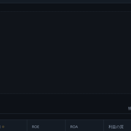
R
⊙
ROE
ROA
利益の質