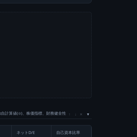
独自計算値(⊙)、株価指標、財務健全性
×
↑
↓
ネットD/E
自己資本比率