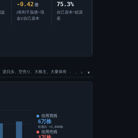
-0.42
75.3%
倍
利益
(有利子負債−現
自己資本÷総資
金)/自己資本
産
、逆日歩、空売り、大株主、大量保有
×
↑
↓
信用買残
6万株
前週比 +2,800株
信用売残
3万株