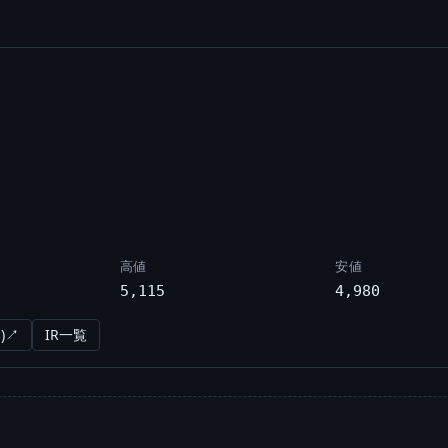
高値
安値
5,115
4,980
)↗
IR一覧