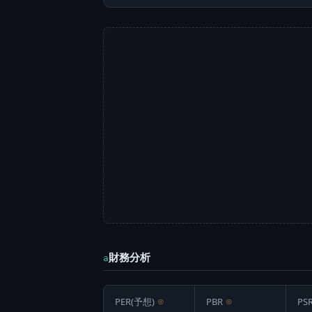
財務分析
a
PER(予想)
⊙
PBR
⊙
PS