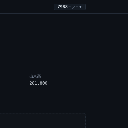
7988
ニフコ
▼
出来高
281,800