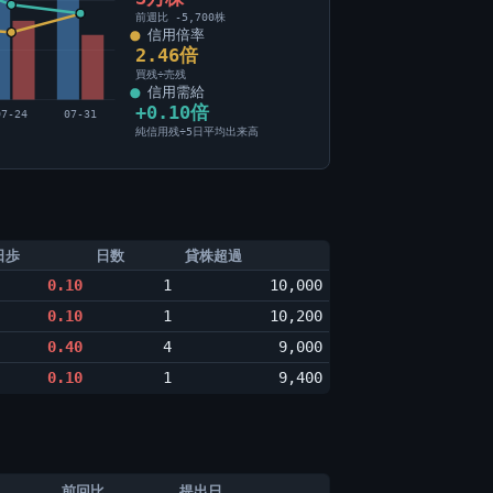
前週比 -5,700株
信用倍率
2.46倍
買残÷売残
信用需給
+0.10倍
07-24
07-31
純信用残÷5日平均出来高
日歩
日数
貸株超過
0.10
1
10,000
0.10
1
10,200
0.40
4
9,000
0.10
1
9,400
前回比
提出日