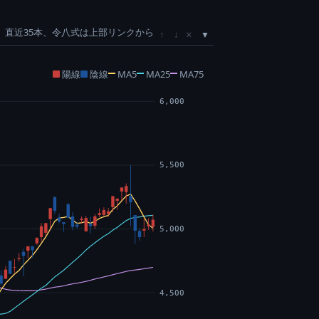
直近35本、令八式は上部リンクから
×
↑
↓
陽線
陰線
MA5
MA25
MA75
6,000
5,500
5,000
4,500