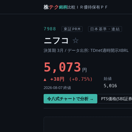
株
テク
銘柄
比較
ＩＲ
優待
保有
ＰＦ
7988
東証PRM
日本基準・連結
ニフコ
☆
決算期 3月 / データ出所: TDnet適時開示XBRL
5,073
円
始値
+38円
(+0.75%)
▲
5,016
2026-08-07 終値
令八式チャートで分析 →
PTS価格(SBI証券