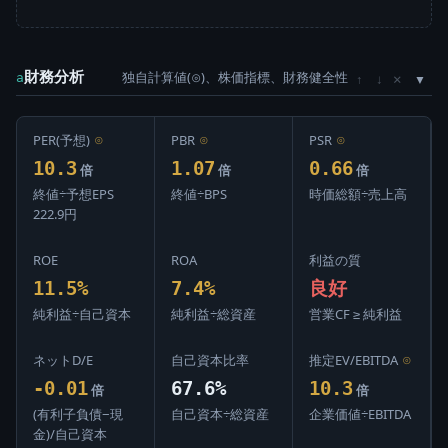
財務分析
独自計算値(⊙)、株価指標、財務健全性
×
a
↑
↓
PER(予想)
⊙
PBR
⊙
PSR
⊙
10.3
1.07
0.66
倍
倍
倍
終値÷予想EPS
終値÷BPS
時価総額÷売上高
222.9円
ROE
ROA
利益の質
11.5%
7.4%
良好
純利益÷自己資本
純利益÷総資産
営業CF ≥ 純利益
ネットD/E
自己資本比率
推定EV/EBITDA
⊙
-0.01
67.6%
10.3
倍
倍
(有利子負債−現
自己資本÷総資産
企業価値÷EBITDA
金)/自己資本