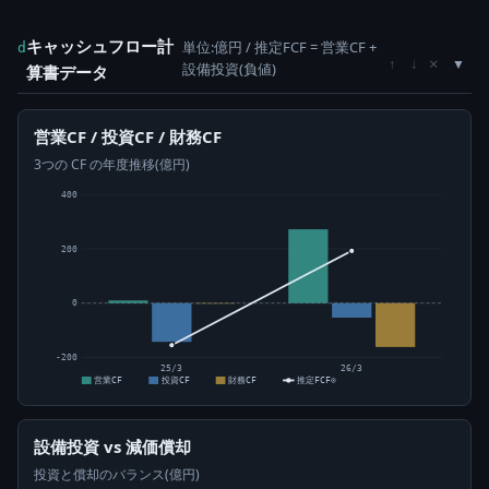
キャッシュフロー計
単位:億円 / 推定FCF = 営業CF +
d
×
↑
↓
設備投資(負値)
算書データ
営業CF / 投資CF / 財務CF
3つの CF の年度推移(億円)
400
200
0
-200
25/3
26/3
営業CF
投資CF
財務CF
推定FCF⊙
設備投資 vs 減価償却
投資と償却のバランス(億円)