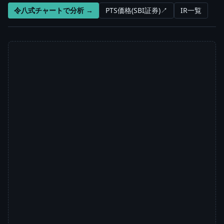
令八式チャートで分析 →
PTS価格(SBI証券)↗
IR一覧