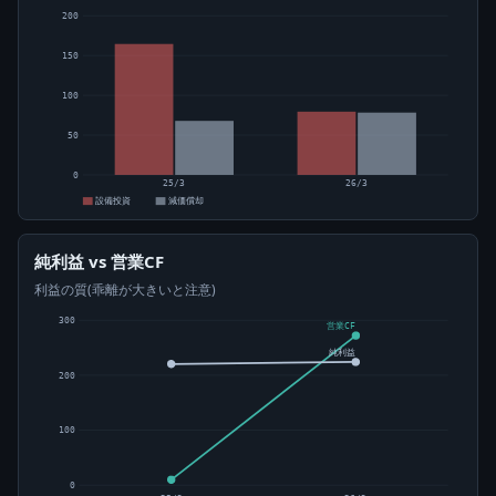
200
150
100
50
0
25/3
26/3
設備投資
減価償却
純利益 vs 営業CF
利益の質(乖離が大きいと注意)
300
営業CF
純利益
200
100
0