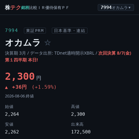
株
テク
銘柄
比較
ＩＲ
優待
保有
ＰＦ
7994
オカムラ
▼
7994
東証PRM
日本基準・連結
オカムラ
☆
決算期 3月 / データ出所: TDnet適時開示XBRL /
次回決算 8/7(金)
第１四半期 本日!
2,300
円
+36円
(+1.59%)
▲
2026-08-06 終値
始値
高値
2,264
2,300
安値
出来高
2,262
172,500