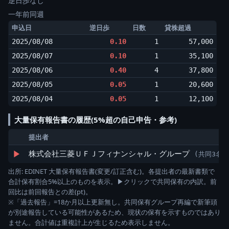
逆日歩なし
一年前同週
申込日
逆日歩
日数
貸株超過
2025/08/08
0.10
1
57,000
2025/08/07
0.10
1
35,100
2025/08/06
0.40
4
37,800
2025/08/05
0.05
1
20,600
2025/08/04
0.05
1
12,100
大量保有報告書の履歴(5%超の自己申告・参考)
提出者
▶
株式会社三菱ＵＦＪフィナンシャル・グループ
(共同3名)
出所: EDINET 大量保有報告書(変更/訂正含む)。各提出者の最新書類で
合計保有割合5%以上のものを表示。▶クリックで共同保有の内訳。前
回比は前回報告との差(pt)。
※「過去報告」=18か月以上更新無し。共同保有グループ再編で新筆頭
が別途報告している可能性があるため、現状の保有を示すものではあり
ません。合計値は重複計上が生じるため表示しません。