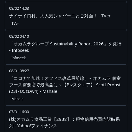
08/02 14:03
ナイナイ岡村、大人気シャバーニとご対面！ - TVer
TVer
08/02 04:10
「オカムラグループ Sustainability Report 2026」を発行
- Infoseek
Infoseek
08/01 08:27
「コロナで加速！オフィス改革最前線」～オカムラ 個室
ブース需要増で最高益に～【Bizスクエア】 Scott Probst
(23l7U5zDw4) - Mshale
Mshale
07/31 16:00
(株)オカムラ食品工業【2938】：現物信用売買内訳時系
列 - Yahoo!ファイナンス