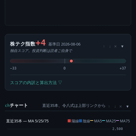
+4
株テク指数
基準日 2026-08-06
×
↑
↓
独自スコア。投資判断は読者ご自身で
−33
0
+37
スコアの内訳と算出方法 ▽
チャート
直近35本、令八式は上部リンクから
×
ch
↑
↓
直近35本 — MA 5/25/75
陽線
陰線
MA5
MA25
MA75
2,500