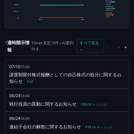
1.01億株
株式総数
1.00億株
純発行済
95百万株
総数-自己株
50百万株
自己株
6百万株
5.91%
0株
25/3
26/3
適時開示情
TDnet 直近15件 / AI要約
すべて見る
f
×
↑
↓
付き
→
報
07/10
15:30
譲渡制限付株式報酬としての自己株式の処分に関するお
知らせ
PDF
06/24
16:00
執行役員の異動に関するお知らせ
PDF(キャッシュ)
06/24
16:00
連結子会社の解散に関するお知らせ
PDF(キャッシュ)