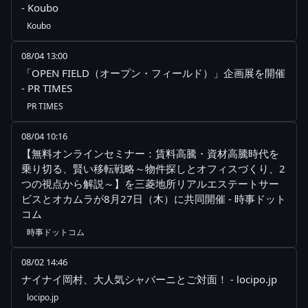
- Koubo
Koubo
08/04 13:00
「OPEN FIELD（オープン・フィールド）」企画展を開催
- PR TIMES
PR TIMES
08/04 10:16
【無料オンラインセミナー：賃料高騰・資材高騰時代を
乗り切る、賢い移転戦略～物件探しとオフィスづくり、2
つの視点から解説～】を三菱地所リアルエステートサー
ビスとオカムラが8月27日（木）に共同開催 - 時事ドット
コム
時事ドットコム
08/02 14:46
ナイナイ岡村、大人気シャバーニとご対面！ - locipo.jp
locipo.jp