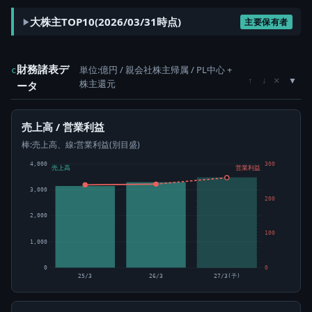
大株主TOP10(2026/03/31時点)
主要保有者
財務諸表デ
単位:億円 / 親会社株主帰属 / PL中心 +
c
×
↑
↓
株主還元
ータ
売上高 / 営業利益
棒:売上高、線:営業利益(別目盛)
4,000
300
売上高
営業利益
3,000
200
2,000
100
1,000
0
0
25/3
26/3
27/3(予)