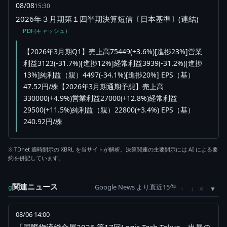
08/08
15:30
2026年３月期第１四半期決算短信〔日本基準〕(連結)
PDF(キャッシュ)
【2026年3月期Q1】売上高75449(+3.6%)[進捗23%]営業
利益3123(-31.7%)[進捗12%]経常利益3939(-31.2%)[進捗
13%]純利益（親）4497(-34.1%)[進捗20%] EPS（基）
47.52円/株【2026年3月期通期予想】売上高
330000(+4.9%)営業利益27000(+12.8%)経常利益
29500(+11.5%)純利益（親）22800(+3.4%) EPS（基）
240.92円/株
※ TDnet 適時開示の XBRL を当サイトが解析。決算関連の主要開示には AI による要
約を併記しています。
関連ニュース
Google News より直近15件
×
g
↑
↓
08/06 14:00