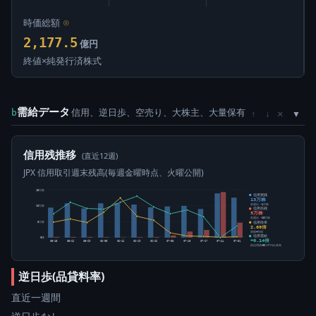
時価総額
⊙
2,177.5
億円
終値×純発行済株式
需給データ
信用、逆日歩、空売り、大株主、大量保有
×
b
↑
↓
信用残推移
(直近12週)
JPX 信用取引週末残高(毎週金曜時点、火曜公開)
15万株
信用買残
13万株
前週比 -1万株
10万株
信用売残
5万株
前週比 -10万株
信用倍率
5万株
2.68倍
買残÷売残
信用需給
0株
+0.14倍
05-15
05-22
05-29
06-05
06-12
06-19
06-26
07-03
07-10
07-17
07-24
07-31
純信用残÷5日平均出来高
逆日歩(品貸料率)
直近一週間