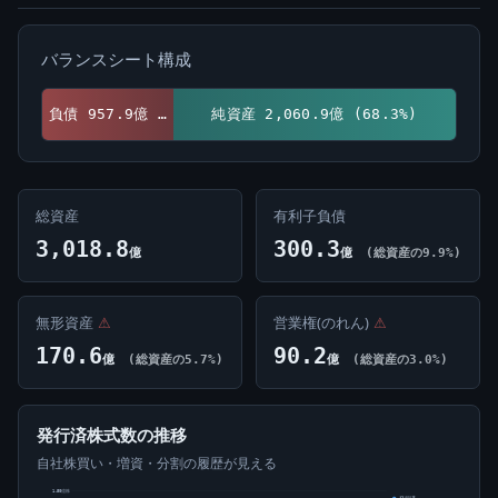
バランスシート構成
負債 957.9億 (31.7%)
純資産 2,060.9億 (68.3%)
総資産
有利子負債
3,018.8
300.3
億
億
(総資産の9.9%)
無形資産
⚠
営業権(のれん)
⚠
170.6
90.2
億
(総資産の5.7%)
億
(総資産の3.0%)
発行済株式数の推移
自社株買い・増資・分割の履歴が見える
1.50億株
発行済