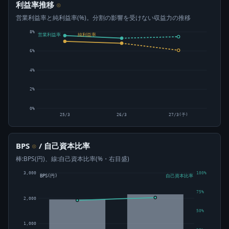
利益率推移
⊙
営業利益率と純利益率(%)。分割の影響を受けない収益力の推移
8%
営業利益率
純利益率
6%
4%
2%
0%
25/3
26/3
27/3(予)
BPS
/ 自己資本比率
⊙
棒:BPS(円)、線:自己資本比率(%・右目盛)
3,000
100%
BPS(円)
自己資本比率
75%
2,000
50%
1,000