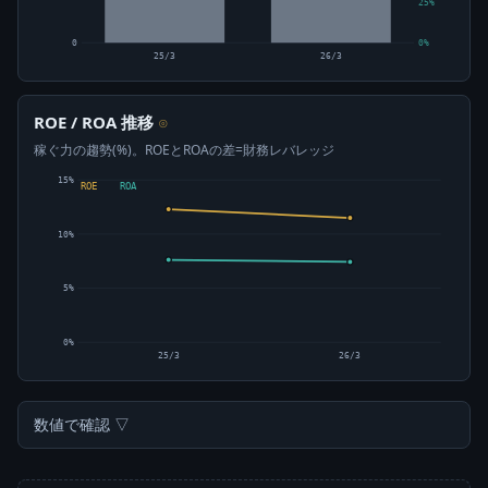
25%
0
0%
25/3
26/3
ROE / ROA 推移
⊙
稼ぐ力の趨勢(%)。ROEとROAの差=財務レバレッジ
15%
ROE
ROA
10%
5%
0%
25/3
26/3
数値で確認 ▽