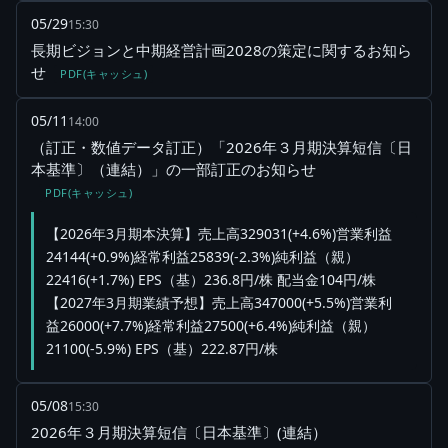
05/29
15:30
長期ビジョンと中期経営計画2028の策定に関するお知ら
せ
PDF(キャッシュ)
05/11
14:00
（訂正・数値データ訂正）「2026年３月期決算短信〔日
本基準〕（連結）」の一部訂正のお知らせ
PDF(キャッシュ)
【2026年3月期本決算】売上高329031(+4.6%)営業利益
24144(+0.9%)経常利益25839(-2.3%)純利益（親）
22416(+1.7%) EPS（基）236.8円/株 配当金104円/株
【2027年3月期業績予想】売上高347000(+5.5%)営業利
益26000(+7.7%)経常利益27500(+6.4%)純利益（親）
21100(-5.9%) EPS（基）222.87円/株
05/08
15:30
2026年３月期決算短信〔日本基準〕(連結）