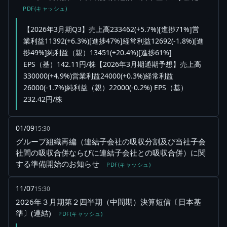
PDF(キャッシュ)
【2026年3月期Q3】売上高233462(+5.7%)[進捗71%]営
業利益11392(+6.3%)[進捗47%]経常利益12692(-1.8%)[進
捗49%]純利益（親）13451(+20.4%)[進捗61%]
EPS（基）142.11円/株【2026年3月期通期予想】売上高
330000(+4.9%)営業利益24000(+0.3%)経常利益
26000(-1.7%)純利益（親）22000(-0.2%) EPS（基）
232.42円/株
01/09
15:30
グループ組織再編（連結子会社の吸収分割及び当社子会
社間の吸収合併ならびに連結子会社との吸収合併）に関
する準備開始のお知らせ
PDF(キャッシュ)
11/07
15:30
2026年３月期第２四半期（中間期）決算短信〔日本基
準〕(連結)
PDF(キャッシュ)