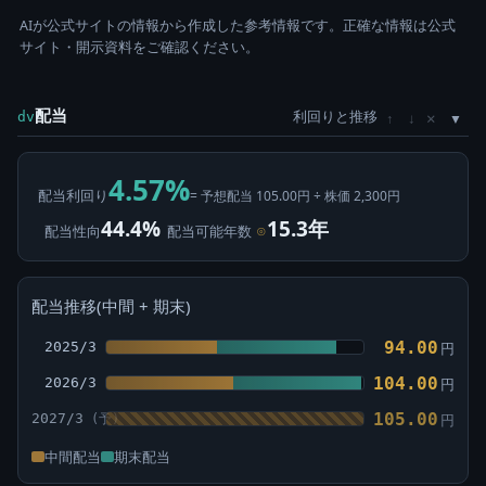
AIが公式サイトの情報から作成した参考情報です。正確な情報は公式
サイト・開示資料をご確認ください。
配当
利回りと推移
×
dv
↑
↓
4.57%
配当利回り
= 予想配当 105.00円 ÷ 株価 2,300円
44.4%
15.3年
配当性向
配当可能年数
⊙
配当推移(中間 + 期末)
94.00
2025/3
円
104.00
2026/3
円
105.00
2027/3
円
中間配当
期末配当