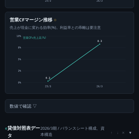
25/3
26/3
営業CFマージン推移
⊙
売上が現金に変わる効率(%)。利益率との乖離は要注意
10%
営業CF÷売上高(%)
8.3
8%
5%
3%
0.3
0%
25/3
26/3
数値で確認 ▽
貸借対照表デー
2026/3期 / バランスシート構成、資
e
×
↑
↓
本構造
タ