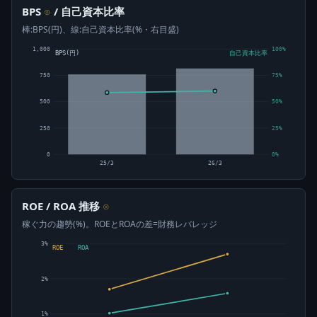
BPS
/ 自己資本比率
⊙
棒:BPS(円)、線:自己資本比率(%・右目盛)
1,000
100%
BPS(円)
自己資本比率
750
75%
500
50%
250
25%
0
0%
25/3
26/3
ROE / ROA 推移
⊙
稼ぐ力の趨勢(%)。ROEとROAの差=財務レバレッジ
3%
ROE
ROA
2%
1%