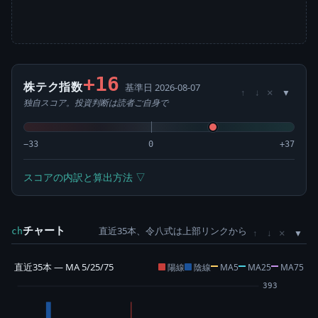
+16
株テク指数
基準日 2026-08-07
×
↑
↓
独自スコア。投資判断は読者ご自身で
−33
0
+37
スコアの内訳と算出方法 ▽
チャート
直近35本、令八式は上部リンクから
×
ch
↑
↓
直近35本 — MA 5/25/75
陽線
陰線
MA5
MA25
MA75
393