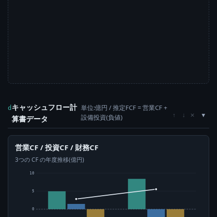
キャッシュフロー計
単位:億円 / 推定FCF = 営業CF +
d
×
↑
↓
設備投資(負値)
算書データ
営業CF / 投資CF / 財務CF
3つの CF の年度推移(億円)
10
5
0