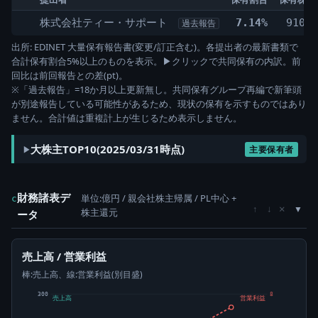
株式会社ティー・サポート
7.14%
910,3
過去報告
出所: EDINET 大量保有報告書(変更/訂正含む)。各提出者の最新書類で
合計保有割合5%以上のものを表示。▶クリックで共同保有の内訳。前
回比は前回報告との差(pt)。
※「過去報告」=18か月以上更新無し。共同保有グループ再編で新筆頭
が別途報告している可能性があるため、現状の保有を示すものではあり
ません。合計値は重複計上が生じるため表示しません。
大株主TOP10(2025/03/31時点)
主要保有者
財務諸表デ
単位:億円 / 親会社株主帰属 / PL中心 +
c
×
↑
↓
株主還元
ータ
売上高 / 営業利益
棒:売上高、線:営業利益(別目盛)
300
8
売上高
営業利益