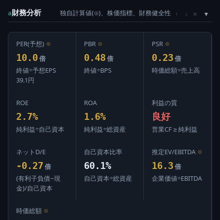
財務分析
独自計算値(⊙)、株価指標、財務健全性
×
a
↑
↓
PER(予想)
⊙
PBR
⊙
PSR
⊙
10.0
0.48
0.23
倍
倍
倍
終値÷予想EPS
終値÷BPS
時価総額÷売上高
39.1円
ROE
ROA
利益の質
2.7%
1.6%
良好
純利益÷自己資本
純利益÷総資産
営業CF ≥ 純利益
ネットD/E
自己資本比率
推定EV/EBITDA
⊙
-0.27
60.1%
16.3
倍
倍
(有利子負債−現
自己資本÷総資産
企業価値÷EBITDA
金)/自己資本
時価総額
⊙