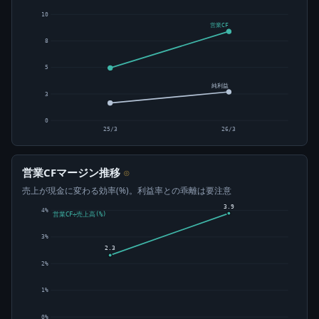
10
営業CF
8
5
純利益
3
0
25/3
26/3
営業CFマージン推移
⊙
売上が現金に変わる効率(%)。利益率との乖離は要注意
3.9
4%
営業CF÷売上高(%)
3%
2.3
2%
1%
0%