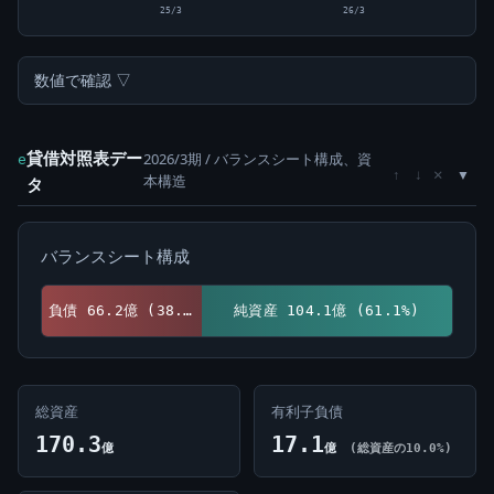
25/3
26/3
数値で確認 ▽
貸借対照表デー
2026/3期 / バランスシート構成、資
e
×
↑
↓
本構造
タ
バランスシート構成
負債 66.2億 (38.9%)
純資産 104.1億 (61.1%)
総資産
有利子負債
170.3
17.1
億
億
(総資産の10.0%)