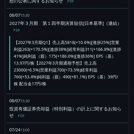
想の公表に関するお知らせ
PDF
08/07
15:30
2027年３月期 第１四半期決算短信[日本基準]（連結）
PDF
【2027年3月期Q1】売上高5818(+10.6%)[進捗25%]営業
利益263(+170.5%)[進捗38%]経常利益311(+166.8%)[進捗
41%]純利益（親）175(+186.0%)[進捗36%] EPS（基）
13.97円/株【2027年3月期通期予想】売上高
23000(+6.5%)営業利益700(+73.5%)経常利益
760(+53.4%)純利益（親）490(+81.1%) EPS（基）39円/
株 配当金17円/株
08/07
15:30
投資有価証券売却益（特別利益）の計上に関するお知ら
せ
PDF
07/24
13:00