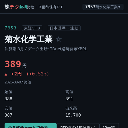
株
テク
銘柄
比較
ＩＲ
優待
保有
ＰＦ
7953
菊水化学工業
▼
7953
東証STD
日本基準・連結
菊水化学工業
☆
決算期 3月 / データ出所: TDnet適時開示XBRL
389
円
+2円
(+0.52%)
▲
2026-08-07 終値
始値
高値
388
391
安値
出来高
387
15,700
令八式チャートで分析 →
PTS価格(SBI証券)↗
IR一覧