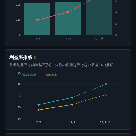
6
200
4
100
2
0
0
25/3
26/3
27/3(予)
利益率推移
⊙
営業利益率と純利益率(%)。分割の影響を受けない収益力の推移
4%
営業利益率
純利益率
3%
2%
1%
0%
25/3
26/3
27/3(予)