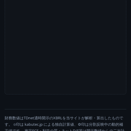
財務数値はTDnet適時開示のXBRLを当サイトが解析・算出したもので
す。 ⊙印は kabutec.jp による独自計算値、⚙印は分割反映中の動的補
正値です。 推定FCF・利益の質・ネットD/E等は開示数値からの二次計