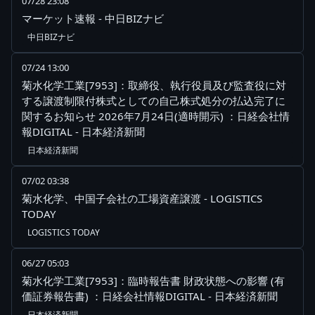
07/28 23:08
マーケット速報 - 中日BIZナビ
中日BIZナビ
07/24 13:00
菊水化学工業[7953]：取締役、執行役員及び監査役に対
する譲渡制限付株式としての自己株式処分の払込完了に
関するお知らせ 2026年7月24日(適時開示) ：日経会社情
報DIGITAL - 日本経済新聞
日本経済新聞
07/02 03:38
菊水化学、中国子会社の工場資産譲渡 - LOGISTICS
TODAY
LOGISTICS TODAY
06/27 05:03
菊水化学工業[7953]：臨時報告書 財政状態への影響 (有
価証券報告書) ：日経会社情報DIGITAL - 日本経済新聞
日本経済新聞