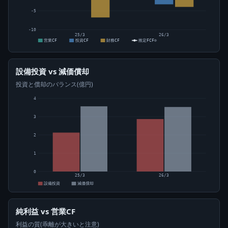
-5
-10
25/3
26/3
営業CF
投資CF
財務CF
推定FCF⊙
設備投資 vs 減価償却
投資と償却のバランス(億円)
4
3
2
1
0
25/3
26/3
設備投資
減価償却
純利益 vs 営業CF
利益の質(乖離が大きいと注意)