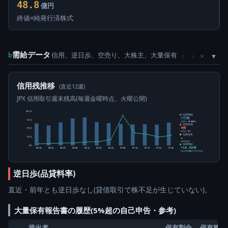
48.8
億円
終値×純発行済株式
需給データ
信用、逆日歩、空売り、大株主、大量保有
×
b
↑
↓
信用残推移
(直近12週)
JPX 信用取引週末残高(毎週金曜時点、火曜公開)
10万株
信用買残
7万株
8万株
前週比 +5,800株
信用売残
0株
5万株
前週比 0株
信用倍率
3万株
―
買残÷売残
信用需給
0株
+10.39倍
05-15
05-22
05-29
06-05
06-12
06-19
06-26
07-03
07-10
07-17
07-24
07-31
純信用残÷5日平均出来高
逆日歩(品貸料率)
直近・前年とも逆日歩なし(貸借取引で株不足が生じていない)。
大量保有報告書の履歴(5%超の自己申告・参考)
提出者
保有割合
保有株数(