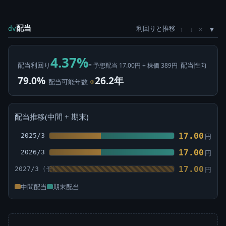
配当
利回りと推移
×
dv
↑
↓
4.37%
配当利回り
配当性向
= 予想配当 17.00円 ÷ 株価 389円
79.0%
26.2年
配当可能年数
⊙
配当推移(中間 + 期末)
17.00
2025/3
円
17.00
2026/3
円
17.00
2027/3
円
中間配当
期末配当