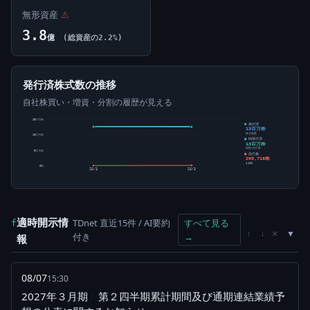
無形資産
⚠
3.8
億
(総資産の2.2%)
発行済株式数の推移
自社株買い・増資・分割の履歴が見える
15百万株
発行済
13百万株
株式総数
10百万株
純発行済
13百万株
総数-自己株
5百万株
自己株
205,718株
1.61%
0株
25/3
26/3
適時開示情
TDnet 直近15件 / AI要約
すべて見る
f
×
↑
↓
付き
→
報
08/07
15:30
2027年３月期 第２四半期累計期間及び通期連結業績予