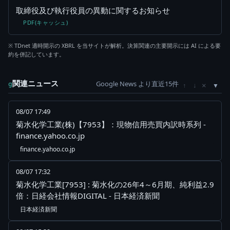
取締役及び執行役員の異動に関するお知らせ
PDF(キャッシュ)
※ TDnet 適時開示の XBRL を当サイトが解析。決算関連の主要開示には AI による要
約を併記しています。
関連ニュース
Google News より直近15件
×
g
↑
↓
08/07 17:49
菊水化学工業(株)【7953】：現物信用売買内訳時系列 -
finance.yahoo.co.jp
finance.yahoo.co.jp
08/07 17:32
菊水化学工業[7953] : 菊水化の26年4～6月期、純利益2.9
倍：日経会社情報DIGITAL - 日本経済新聞
日本経済新聞