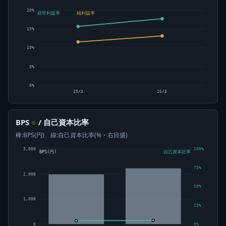
20%
経常利益率
純利益率
15%
10%
5%
0%
25/3
26/3
BPS
/ 自己資本比率
⊙
棒:BPS(円)、線:自己資本比率(%・右目盛)
3,000
100%
BPS(円)
自己資本比率
75%
2,000
50%
1,000
25%
0
0%