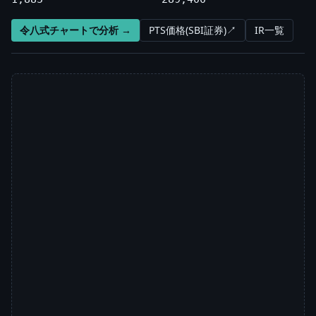
令八式チャートで分析 →
PTS価格(SBI証券)↗
IR一覧