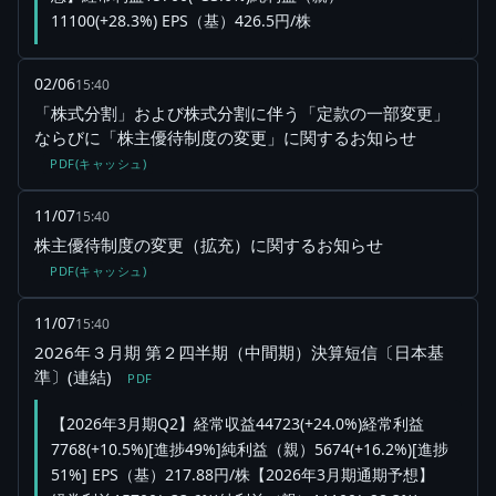
11100(+28.3%) EPS（基）426.5円/株
02/06
15:40
「株式分割」および株式分割に伴う「定款の一部変更」
ならびに「株主優待制度の変更」に関するお知らせ
PDF(キャッシュ)
11/07
15:40
株主優待制度の変更（拡充）に関するお知らせ
PDF(キャッシュ)
11/07
15:40
2026年３月期 第２四半期（中間期）決算短信〔日本基
準〕(連結)
PDF
【2026年3月期Q2】経常収益44723(+24.0%)経常利益
7768(+10.5%)[進捗49%]純利益（親）5674(+16.2%)[進捗
51%] EPS（基）217.88円/株【2026年3月期通期予想】