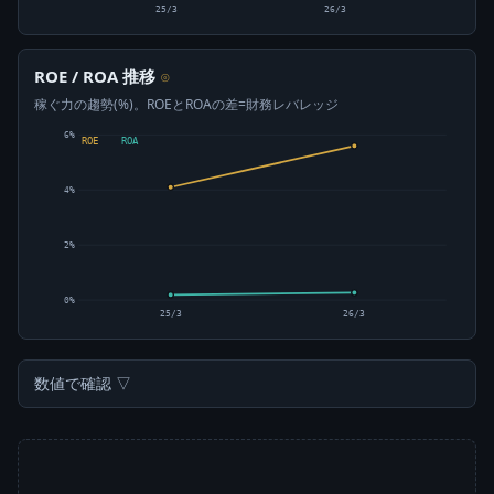
25/3
26/3
ROE / ROA 推移
⊙
稼ぐ力の趨勢(%)。ROEとROAの差=財務レバレッジ
6%
ROE
ROA
4%
2%
0%
25/3
26/3
数値で確認 ▽