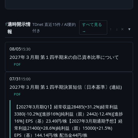
適時開示情
TDnet 直近15件 / AI要約
すべて見る
f
×
↑
↓
付き
→
報
08/05
15:30
2027年３月期 第１四半期末の自己資本比率について
PDF
07/31
15:00
2027年３月期 第１四半期決算短信〔日本基準〕(連結)
PDF
【2027年3月期Q1】経常収益28485(+31.2%)経常利益
3380(-10.2%)[進捗16%]純利益（親）2442(-12.4%)[進捗
16%] EPS（基）23.49円/株【2027年3月期通期予想】経
常利益21400(+28.6%)純利益（親）15000(+21.5%)
EPS（基）144.14円/株 配当金44円/株