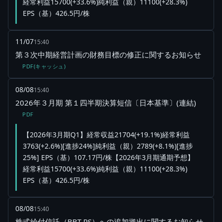
経常利益15700(+33.6%)純利益（親）11100(+28.3%)
EPS（基）426.5円/株
11/07
15:40
第３次中期経営計画の財務目標の修正に関するお知らせ
PDF(キャッシュ)
08/08
15:40
2026年３月期 第１四半期決算短信〔日本基準〕(連結)
PDF
【2026年3月期Q1】経常収益21704(+19.1%)経常利益
3763(+2.6%)[進捗24%]純利益（親）2789(+8.1%)[進捗
25%] EPS（基）107.17円/株【2026年3月期通期予想】
経常利益15700(+33.6%)純利益（親）11100(+28.3%)
EPS（基）426.5円/株
08/08
15:40
株式給付信託（BBT-RS）への追加拠出に関するお知らせ