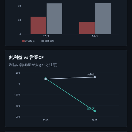
40
20
0
25/3
26/3
設備投資
減価償却
純利益 vs 営業CF
利益の質(乖離が大きいと注意)
200
純利益
0
-200
-400
営業CF
-600
25/3
26/3