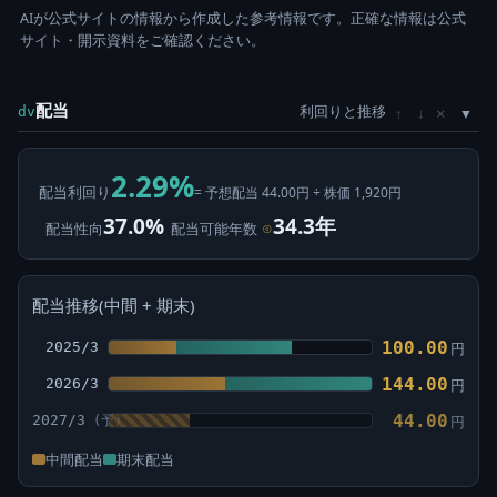
AIが公式サイトの情報から作成した参考情報です。正確な情報は公式
サイト・開示資料をご確認ください。
配当
利回りと推移
×
dv
↑
↓
2.29%
配当利回り
= 予想配当 44.00円 ÷ 株価 1,920円
37.0%
34.3年
配当性向
配当可能年数
⊙
配当推移(中間 + 期末)
100.00
2025/3
円
144.00
2026/3
円
44.00
2027/3
円
中間配当
期末配当