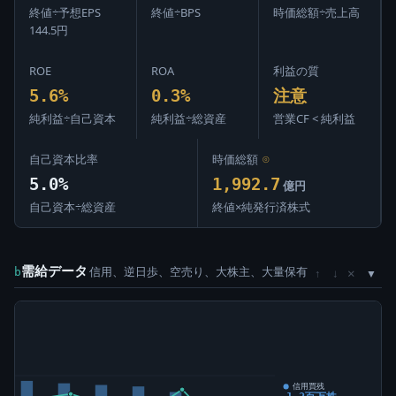
終値÷予想EPS
終値÷BPS
時価総額÷売上高
144.5円
ROE
ROA
利益の質
5.6%
0.3%
注意
純利益÷自己資本
純利益÷総資産
営業CF < 純利益
自己資本比率
時価総額
⊙
5.0%
1,992.7
億円
自己資本÷総資産
終値×純発行済株式
需給データ
信用、逆日歩、空売り、大株主、大量保有
×
b
↑
↓
)
信用買残