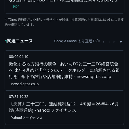
PDF
※ TDnet 適時開示の XBRL を当サイトが解析。決算関連の主要開示には AI による要
約を併記しています。
関連ニュース
Google News より直近15件
×
g
↑
↓
08/02 04:10
激化する地方銀行の競争…あいちFGと三十三FG経営統合
へ 来年4月めど ｢全てのステークホルダーに信頼される銀
行を｣ 傘下の銀行や店舗網は維持 - newsdig.tbs.co.jp
newsdig.tbs.co.jp
07/31 19:32
〔決算〕三十三FG、連結純利益12．4％減＝26年4～6月
期(時事通信) - Yahoo!ファイナンス
Yahoo!ファイナンス