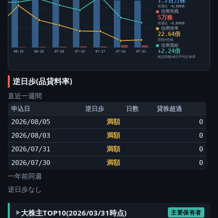
1.2百万株
前週比 -6,300株
信用売残
5万株
前週比 -6,500株
信用倍率
22.64倍
買残÷売残
信用需給
+2.24倍
12
06-19
06-26
07-03
07-10
07-17
07-24
07-31
純信用残÷5日平均出来高
逆日歩(品貸料率)
直近一週間
申込日
逆日歩
日数
貸株超過
2026/08/05
満額
0
2026/08/03
満額
0
2026/07/31
満額
0
2026/07/30
満額
0
一年前同週
逆日歩なし
大株主TOP10(2026/03/31時点)
主要保有者