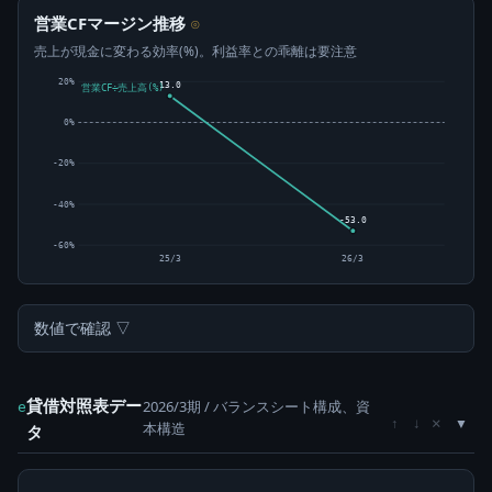
営業CFマージン推移
⊙
売上が現金に変わる効率(%)。利益率との乖離は要注意
20%
13.0
営業CF÷売上高(%)
0%
-20%
-40%
-53.0
-60%
25/3
26/3
数値で確認 ▽
貸借対照表デー
2026/3期 / バランスシート構成、資
e
×
↑
↓
本構造
タ