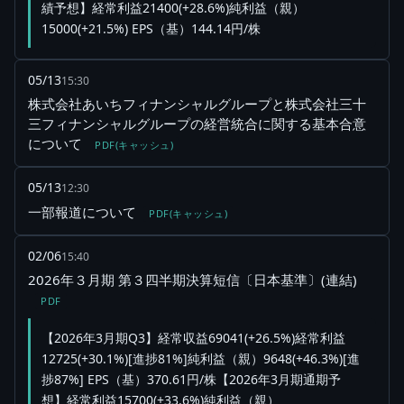
績予想】経常利益21400(+28.6%)純利益（親）
15000(+21.5%) EPS（基）144.14円/株
05/13
15:30
株式会社あいちフィナンシャルグループと株式会社三十
三フィナンシャルグループの経営統合に関する基本合意
について
PDF(キャッシュ)
05/13
12:30
一部報道について
PDF(キャッシュ)
02/06
15:40
2026年３月期 第３四半期決算短信〔日本基準〕(連結)
PDF
【2026年3月期Q3】経常収益69041(+26.5%)経常利益
12725(+30.1%)[進捗81%]純利益（親）9648(+46.3%)[進
捗87%] EPS（基）370.61円/株【2026年3月期通期予
想】経常利益15700(+33.6%)純利益（親）