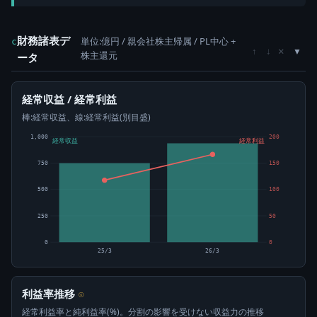
財務諸表デ
単位:億円 / 親会社株主帰属 / PL中心 +
c
×
↑
↓
株主還元
ータ
経常収益 / 経常利益
棒:経常収益、線:経常利益(別目盛)
1,000
200
経常収益
経常利益
750
150
500
100
250
50
0
0
25/3
26/3
利益率推移
⊙
経常利益率と純利益率(%)。分割の影響を受けない収益力の推移