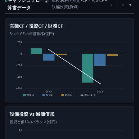
単位:億円 / 推定FCF = 営業CF +
d
×
↑
↓
設備投資(負値)
算書データ
営業CF / 投資CF / 財務CF
3つの CF の年度推移(億円)
200
0
-200
-400
-600
25/3
26/3
営業CF
投資CF
財務CF
推定FCF⊙
設備投資 vs 減価償却
投資と償却のバランス(億円)
60