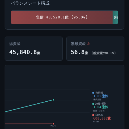
バランスシート構成
負債 43,529.1億 (95.0%)
純資産 2,311.7億 (5.0%)
総資産
無形資産
⚠
45,840.8
56.8
億
億
(総資産の0.1%)
発行済
1.05億株
株式総数
純発行済
1.04億株
総数-自己株
自己株
608,888株
0.58%
26/3