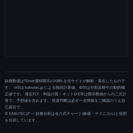
財務数値はTDnet適時開示のXBRLを当サイトが解析・算出したもので
す。 ⊙印は kabutec.jp による独自計算値、⚙印は分割反映中の動的補
正値です。 推定FCF・利益の質・ネットD/E等は開示数値からの二次計
算で、予想値を含みます。 投資判断は必ず一次情報をご確認のうえ自
己責任で。
© KABUTEC.JP — 財務分析は令八式チャート(株価・テクニカル)と役割
を分担しています。