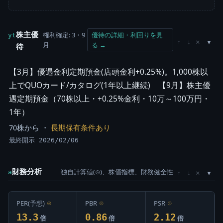
株主優
権利確定: 3・9
優待の詳細・利回りを見
yt
×
↑
↓
月
る →
待
【3月】優遇金利定期預金(店頭金利+0.25%)。1,000株以
上でQUOカード/カタログ(1年以上継続) 【9月】株主優
遇定期預金（70株以上・+0.25%金利・10万～100万円・
1年）
70株から ・
長期保有条件あり
最終開示 2026/02/06
財務分析
独自計算値(⊙)、株価指標、財務健全性
×
a
↑
↓
PER(予想)
⊙
PBR
⊙
PSR
⊙
13.3
0.86
2.12
倍
倍
倍