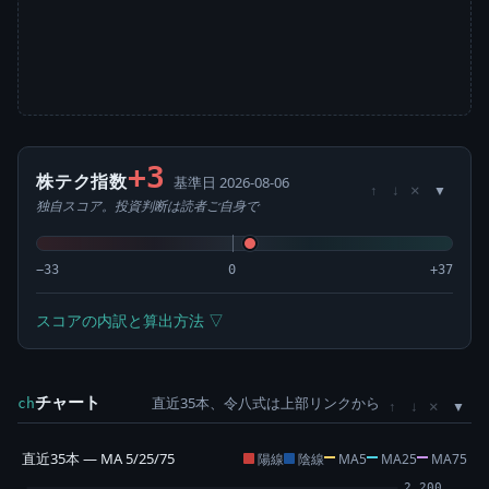
+3
株テク指数
基準日 2026-08-06
×
↑
↓
独自スコア。投資判断は読者ご自身で
−33
0
+37
スコアの内訳と算出方法 ▽
チャート
直近35本、令八式は上部リンクから
×
ch
↑
↓
直近35本 — MA 5/25/75
陽線
陰線
MA5
MA25
MA75
2,200