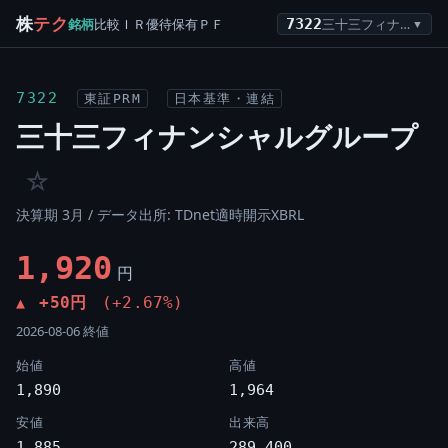
株
テク
銘柄
比較
ＩＲ
優待
保有
ＰＦ
7322
三十三フィナンシャルグループ
▼
7322
東証PRM
日本基準・連結
三十三フィナンシャルグループ
☆
決算期 3月 / データ出所: TDnet適時開示XBRL
1,920
円
+50円
(+2.67%)
▲
2026-08-06 終値
始値
高値
1,890
1,964
安値
出来高
1,885
289,400