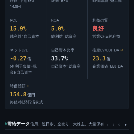
終値÷予想EPS
終値÷BPS
時価総額÷売上高
14.8円
ROE
ROA
利益の質
15.9%
5.0%
良好
純利益÷自己資本
純利益÷総資産
営業CF ≥ 純利益
ネットD/E
自己資本比率
推定EV/EBITDA
⊙
-0.27
33.7%
23.3
倍
倍
(有利子負債−現
自己資本÷総資産
企業価値÷EBITDA
金)/自己資本
時価総額
⊙
154.8
億円
終値×純発行済株式
需給データ
信用、逆日歩、空売り、大株主、大量保有
×
b
↑
↓