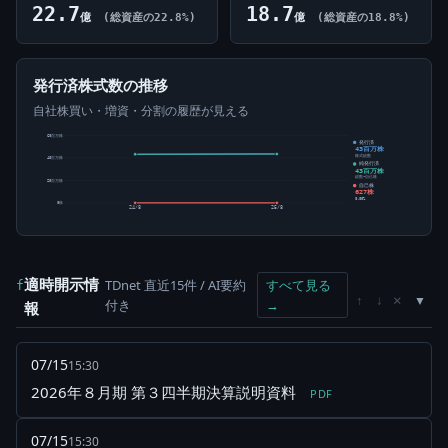
22.7
18.7
億
(総資産の22.8%)
億
(総資産の18.8%)
発行済株式数の推移
自社株買い・増資・分割の履歴が見える
60百万株
発行済
43百万株
株式総数
40百万株
純発行済
43百万株
総数-自己株
20百万株
自己株
627株
0.00%
0株
24/8
25/8
適時開示情
TDnet 直近15件 / AI要約
すべて見る
f
×
↑
↓
付き
→
報
07/15
15:30
2026年８月期 第３四半期決算説明資料
PDF
07/15
15:30