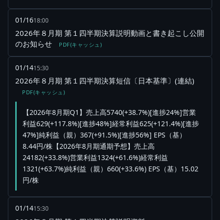
01/16
18:00
2026年８月期 第１四半期決算説明動画と書き起こし公開
のお知らせ
PDF(キャッシュ)
01/14
15:30
2026年８月期 第１四半期決算短信〔日本基準〕(連結)
PDF(キャッシュ)
【2026年8月期Q1】売上高5740(+38.7%)[進捗24%]営業
利益629(+117.8%)[進捗48%]経常利益625(+121.4%)[進捗
47%]純利益（親）367(+91.5%)[進捗56%] EPS（基）
8.44円/株【2026年8月期通期予想】売上高
24182(+33.8%)営業利益1324(+61.6%)経常利益
1321(+63.7%)純利益（親）660(+33.6%) EPS（基）15.02
円/株
01/14
15:30