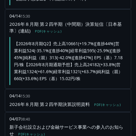
04/14
15:30
2026年８月期 第２四半期（中間期）決算短信〔日本基
準〕(連結)
PDF(キャッシュ)
【2026年8月期Q2】売上高10661(+19.7%)[進捗44%]営
業利益524(-35.1%)[進捗40%]経常利益595(-25.9%)[進捗
45%]純利益（親）313(-42.0%)[進捗47%] EPS（基）7.18
円/株【2026年8月期通期予想】売上高24182(+33.8%)営
業利益1324(+61.6%)経常利益1321(+63.7%)純利益（親）
660(+33.6%) EPS（基）15.02円/株
04/14
15:30
2026年８月期 第２四半期決算説明資料
PDF(キャッシュ)
04/07
08:40
新子会社設立および金融サービス事業への参入のお知ら
せ
PDF(キャッシュ)