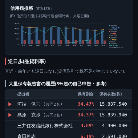
信用残推移
(直近12週)
JPX 信用取引週末残高(毎週金曜時点、火曜公開)
2.0百万株
信用買残
1.4百万株
1.5百万株
前週比 -2万株
信用売残
37万株
1.0百万株
前週比 -2万株
信用倍率
3.83倍
50万株
買残÷売残
信用需給
0株
+9.67倍
05-15
05-22
05-29
06-05
06-12
06-19
06-26
07-03
07-10
07-17
07-24
07-31
純信用残÷5日平均出来高
逆日歩(品貸料率)
直近・前年とも逆日歩なし(貸借取引で株不足が生じていない)。
大量保有報告書の履歴(5%超の自己申告・参考)
提出者
保有割合
保有株数(株)
前
▶
河端 保志
34.47%
15,887,540
(共同2名)
▶
髙原 克弥
34.37%
15,839,940
(共同2名)
三井住友信託銀行株式会社
9.89%
4,400,000
▲2
倉田将志
6.19%
2,691,000
▲1