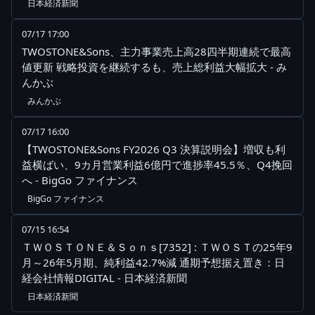
日本経済新聞
07/17 17:00
TWOSTONE&Sons、主力事業売上高28四半期連続で最高
値更新 戦略投資を継続するも、売上総利益大幅拡大 - み
んかぶ
みんかぶ
07/17 16:00
【TWOSTONE&Sons FY2026 Q3 決算説明会】増収も利
益横ばい、9カ月営業利益6億円で進捗率45.5％、Q4挽回
へ - BigGo ファイナンス
BigGo ファイナンス
07/15 16:54
ＴＷＯＳＴＯＮＥ＆Ｓｏｎｓ[7352] : ＴＷＯＳＴの25年9
月～26年5月期、純利益42.7%減 通期予想据え置き：日
経会社情報DIGITAL - 日本経済新聞
日本経済新聞