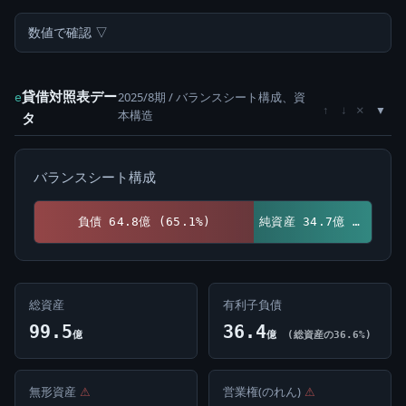
数値で確認 ▽
貸借対照表デー
2025/8期 / バランスシート構成、資
e
×
↑
↓
本構造
タ
バランスシート構成
負債 64.8億 (65.1%)
純資産 34.7億 (34.9%)
総資産
有利子負債
99.5
36.4
億
億
(総資産の36.6%)
無形資産
⚠
営業権(のれん)
⚠