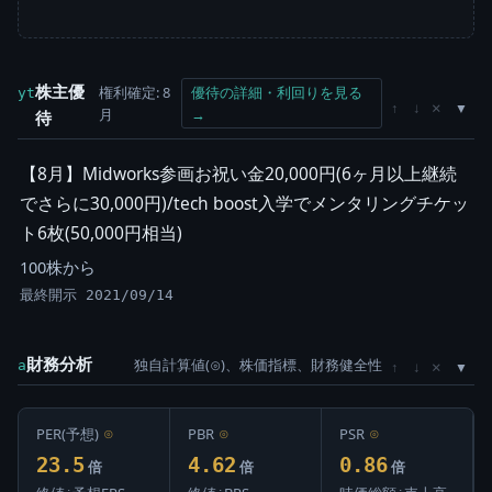
株主優
権利確定: 8
優待の詳細・利回りを見る
yt
×
↑
↓
月
→
待
【8月】Midworks参画お祝い金20,000円(6ヶ月以上継続
でさらに30,000円)/tech boost入学でメンタリングチケッ
ト6枚(50,000円相当)
100株から
最終開示 2021/09/14
財務分析
独自計算値(⊙)、株価指標、財務健全性
×
a
↑
↓
PER(予想)
⊙
PBR
⊙
PSR
⊙
23.5
4.62
0.86
倍
倍
倍