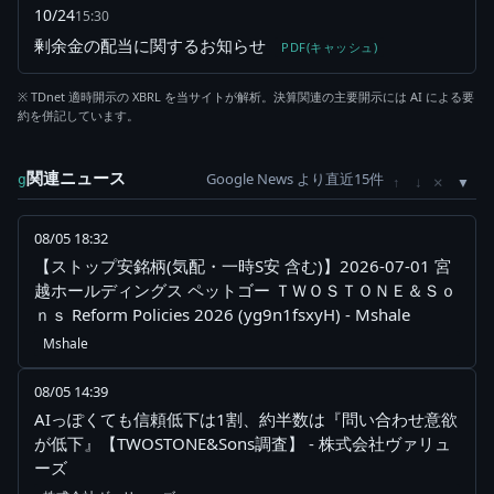
10/24
15:30
剰余金の配当に関するお知らせ
PDF(キャッシュ)
※ TDnet 適時開示の XBRL を当サイトが解析。決算関連の主要開示には AI による要
約を併記しています。
関連ニュース
Google News より直近15件
×
g
↑
↓
08/05 18:32
【ストップ安銘柄(気配・一時S安 含む)】2026-07-01 宮
越ホールディングス ペットゴー ＴＷＯＳＴＯＮＥ＆Ｓｏ
ｎｓ Reform Policies 2026 (yg9n1fsxyH) - Mshale
Mshale
08/05 14:39
AIっぽくても信頼低下は1割、約半数は『問い合わせ意欲
が低下』【TWOSTONE&Sons調査】 - 株式会社ヴァリュ
ーズ