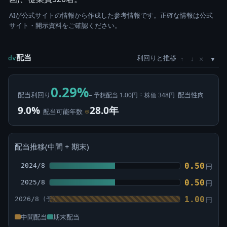
AIが公式サイトの情報から作成した参考情報です。正確な情報は公式
サイト・開示資料をご確認ください。
配当
利回りと推移
×
dv
↑
↓
0.29%
配当利回り
配当性向
= 予想配当 1.00円 ÷ 株価 348円
9.0%
28.0年
配当可能年数
⊙
配当推移(中間 + 期末)
0.50
2024/8
円
0.50
2025/8
円
1.00
2026/8
円
中間配当
期末配当