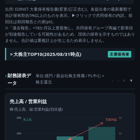
出所: EDINET 大量保有報告書(変更/訂正含む)。各提出者の最新書類で
合計保有割合5%以上のものを表示。▶クリックで共同保有の内訳。前
回比は前回報告との差(pt)。
※「過去報告」=18か月以上更新無し。共同保有グループ再編で新筆頭
が別途報告している可能性があるため、現状の保有を示すものではあり
ません。合計値は重複計上が生じるため表示しません。
大株主TOP10(2025/08/31時点)
主要保有者
財務諸表デ
単位:億円 / 親会社株主帰属 / PL中心 +
c
×
↑
↓
株主還元
ータ
売上高 / 営業利益
棒:売上高、線:営業利益(別目盛)
300
15
売上高
営業利益
200
10