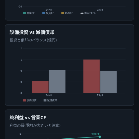
-20
24/8
25/8
営業CF
投資CF
財務CF
推定FCF⊙
設備投資 vs 減価償却
投資と償却のバランス(億円)
1
1
0
0
0
24/8
25/8
設備投資
減価償却
純利益 vs 営業CF
利益の質(乖離が大きいと注意)
8
営業CF