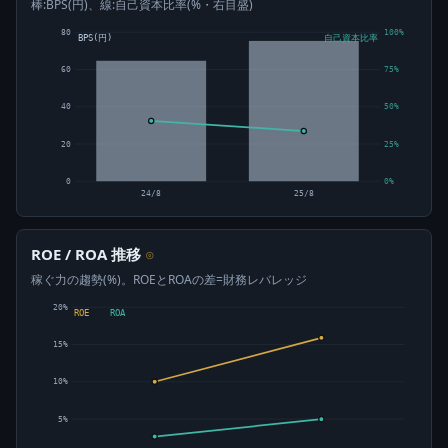
棒:BPS(円)、線:自己資本比率(%・右目盛)
80
100%
BPS(円)
自己資本比率
60
75%
40
50%
20
25%
0
0%
24/8
25/8
ROE / ROA 推移
⊙
稼ぐ力の趨勢(%)。ROEとROAの差=財務レバレッジ
20%
ROE
ROA
15%
10%
5%