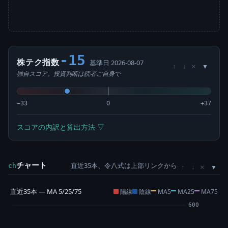
-15
株テク指数
基準日 2026-08-07
×
↑
↓
独自スコア。投資判断は読者ご自身で
−33
0
+37
スコアの内訳と算出方法 ▽
チャート
直近35本、令八式は上部リンクから
×
ch
↑
↓
直近35本 — MA 5/25/75
陽線
陰線
MA5
MA25
MA75
600