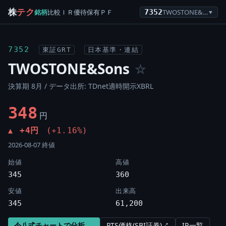
株
テク
銘柄
比較
ＩＲ
優待
保有
ＰＦ
7352
TWOSTONE&Sons
▼
7352
東証GRT
日本基準・連結
TWOSTONE&Sons
☆
決算期 8月 / データ出所: TDnet適時開示XBRL
348
円
+4円
(+1.16%)
▲
2026-08-07 終値
始値
高値
345
360
安値
出来高
345
61,200
令八式チャートで分析 →
PTS価格(SBI証券)↗
IR一覧