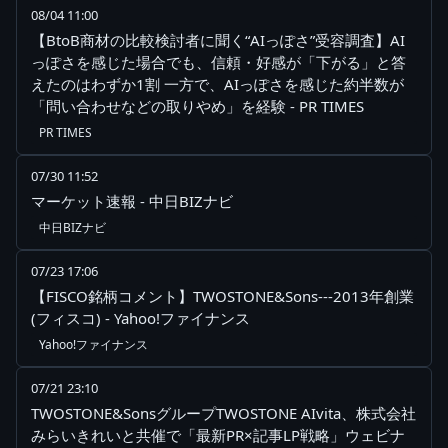
08/04 11:00
【BtoB商材の比較検討者に聞く“AIっぽさ”受容調査】AI
っぽさを感じた場合でも、信頼・好感が「下がる」と答
えたのはわずか1割 一方で、AIっぽさを感じた約半数が
「問い合わせなどの取りやめ」を経験 - PR TIMES
PR TIMES
07/30 11:52
マーケット速報 - 中日BIZナビ
中日BIZナビ
07/23 17:06
【FISCO銘柄コメント】TWOSTONE&Sons---2013年創業
(フィスコ) - Yahoo!ファイナンス
Yahoo!ファイナンス
07/21 23:10
TWOSTONE&SonsグループTWOSTONE AIvita、株式会社
みらいきれいと共催で「最新PR×記事LP戦略」ウェビナ