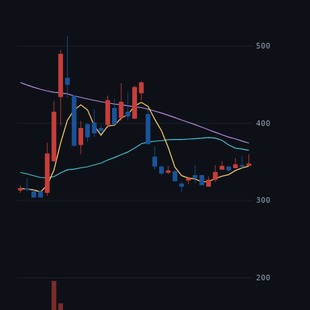
500
400
300
200