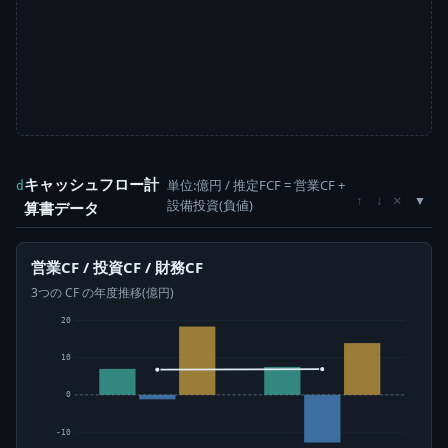
キャッシュフロー計
単位:億円 / 推定FCF = 営業CF +
d
×
↑
↓
設備投資(負値)
算書データ
営業CF / 投資CF / 財務CF
3つの CF の年度推移(億円)
20
10
0
-10