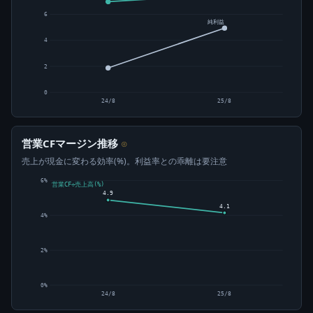
6
純利益
4
2
0
24/8
25/8
営業CFマージン推移
⊙
売上が現金に変わる効率(%)。利益率との乖離は要注意
6%
営業CF÷売上高(%)
4.9
4.1
4%
2%
0%
24/8
25/8