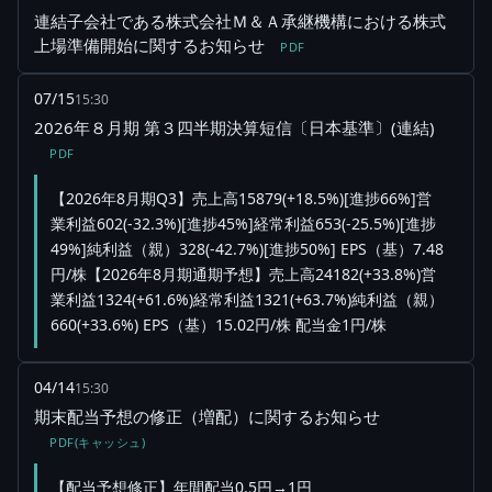
連結子会社である株式会社Ｍ＆Ａ承継機構における株式
上場準備開始に関するお知らせ
PDF
07/15
15:30
2026年８月期 第３四半期決算短信〔日本基準〕(連結)
PDF
【2026年8月期Q3】売上高15879(+18.5%)[進捗66%]営
業利益602(-32.3%)[進捗45%]経常利益653(-25.5%)[進捗
49%]純利益（親）328(-42.7%)[進捗50%] EPS（基）7.48
円/株【2026年8月期通期予想】売上高24182(+33.8%)営
業利益1324(+61.6%)経常利益1321(+63.7%)純利益（親）
660(+33.6%) EPS（基）15.02円/株 配当金1円/株
04/14
15:30
期末配当予想の修正（増配）に関するお知らせ
PDF(キャッシュ)
【配当予想修正】年間配当0.5円→1円