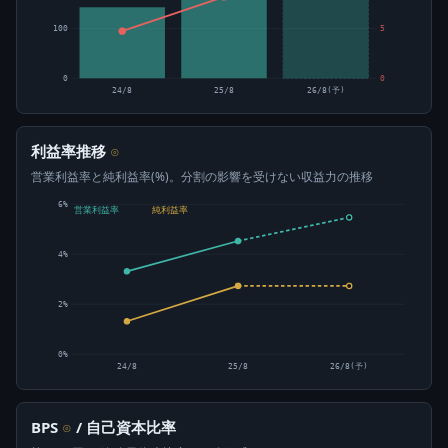
100
5
0
0
24/8
25/8
26/8(予)
利益率推移
⊙
営業利益率と純利益率(%)。分割の影響を受けない収益力の推移
6%
営業利益率
純利益率
4%
2%
0%
24/8
25/8
26/8(予)
BPS
/ 自己資本比率
⊙