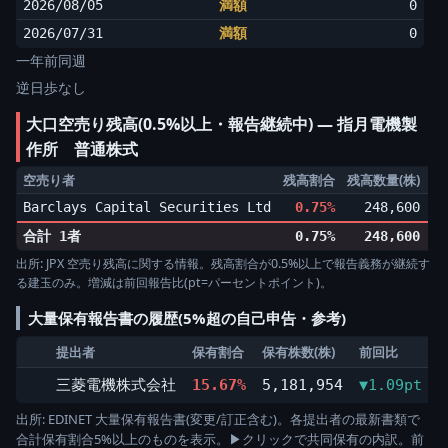
2026/08/05
満額
0
2026/07/31
満額
0
一年前同週
逆日歩なし
大口空売り残高(0.5%以上・報告継続中) ― 指月電機製
作所 普通株式
空売り者
残高割合
残高数量(株)
増
Barclays Capital Securities Ltd
0.75%
248,600
▼0
合計 1者
0.75%
248,600
出所: JPX 空売り残高に関する情報。残高割合が0.5%以上で報告義務が継続す
る建玉のみ。増減は前回報告比(pt=パーセントポイント)。
大量保有報告書の履歴(5%超の自己申告・参考)
提出者
保有割合
保有株数(株)
前回比
三菱電機株式会社
15.67%
5,181,954
▼1.09pt
2
出所: EDINET 大量保有報告書(変更/訂正含む)。各提出者の最新書類で
合計保有割合5%以上のものを表示。▶クリックで共同保有の内訳。前