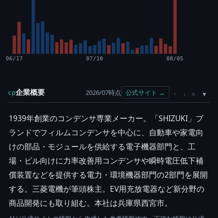
06/17
07/10
08/05
企業概要
2026/07時点
公式サイト →
cp
×
↑
↓
1939年創業のコンデンサ専業メーカー。「SHIZUKI」ブ
ランドでフィルムコンデンサを中心に、自動車や家電向
けの部品・モジュールを供給する電子機器部門と、工
場・ビル向けに力率改善用コンデンサや瞬時電圧低下補
償装置などを提供する電力・環境機器部門の2部門を展開
する。三菱電機が筆頭株主。EV用充放電器など新分野の
商品開発にも取り組む。本社は兵庫県西宮市。