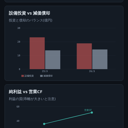
設備投資 vs 減価償却
投資と償却のバランス(億円)
30
20
10
0
25/3
26/3
設備投資
減価償却
純利益 vs 営業CF
利益の質(乖離が大きいと注意)
60
営業CF
40