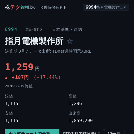
株
テク
銘柄
比較
ＩＲ
優待
保有
ＰＦ
6994
指月電機製作所
▼
6994
東証STD
日本基準・連結
指月電機製作所
☆
決算期 3月 / データ出所: TDnet適時開示XBRL
1,259
円
+187円
(+17.44%)
▲
2026-08-05 終値
始値
高値
1,115
1,296
安値
出来高
1,115
1,859,200
令八式チャートで分析 →
PTS価格(SBI証券)↗
IR一覧