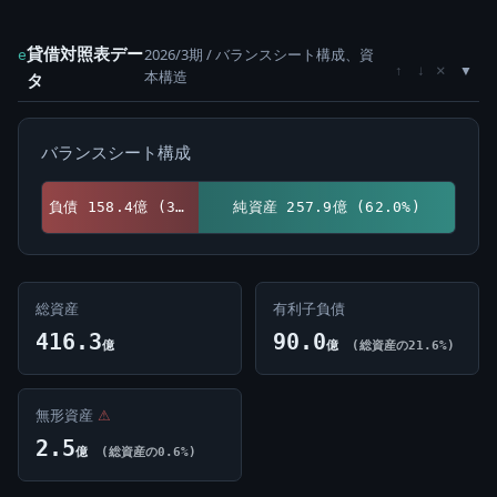
貸借対照表デー
2026/3期 / バランスシート構成、資
e
×
↑
↓
本構造
タ
バランスシート構成
負債 158.4億 (38.0%)
純資産 257.9億 (62.0%)
総資産
有利子負債
416.3
90.0
億
億
(総資産の21.6%)
無形資産
⚠
2.5
億
(総資産の0.6%)