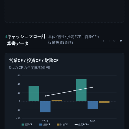
キャッシュフロー計
単位:億円 / 推定FCF = 営業CF +
d
×
↑
↓
設備投資(負値)
算書データ
営業CF / 投資CF / 財務CF
3つの CF の年度推移(億円)
60
40
20
0
-20
-40
25/3
26/3
営業CF
投資CF
財務CF
推定FCF⊙