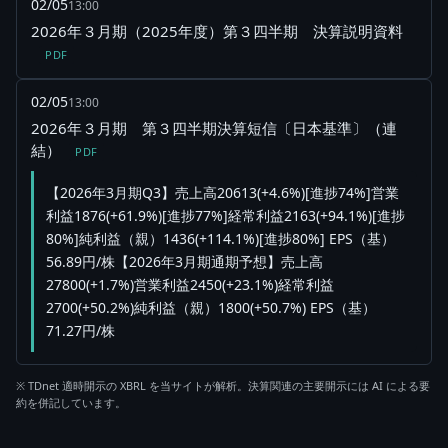
02/05
13:00
2026年３月期（2025年度）第３四半期 決算説明資料
PDF
02/05
13:00
2026年３月期 第３四半期決算短信〔日本基準〕（連
結）
PDF
【2026年3月期Q3】売上高20613(+4.6%)[進捗74%]営業
利益1876(+61.9%)[進捗77%]経常利益2163(+94.1%)[進捗
80%]純利益（親）1436(+114.1%)[進捗80%] EPS（基）
56.89円/株【2026年3月期通期予想】売上高
27800(+1.7%)営業利益2450(+23.1%)経常利益
2700(+50.2%)純利益（親）1800(+50.7%) EPS（基）
71.27円/株
※ TDnet 適時開示の XBRL を当サイトが解析。決算関連の主要開示には AI による要
約を併記しています。