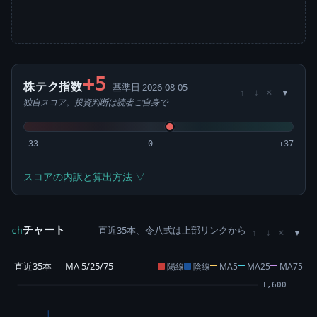
+5
株テク指数
基準日 2026-08-05
×
↑
↓
独自スコア。投資判断は読者ご自身で
−33
0
+37
スコアの内訳と算出方法 ▽
チャート
直近35本、令八式は上部リンクから
×
ch
↑
↓
直近35本 — MA 5/25/75
陽線
陰線
MA5
MA25
MA75
1,600