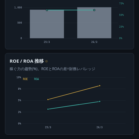
75%
1,000
50%
500
25%
0
0%
25/3
26/3
ROE / ROA 推移
⊙
稼ぐ力の趨勢(%)。ROEとROAの差=財務レバレッジ
10%
ROE
ROA
8%
5%
3%
0%
25/3
26/3