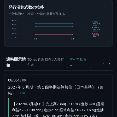
発行済株式数の推移
自社株買い・増資・分割の履歴が見える
40百万株
発行済
33百万株
30百万株
株式総数
純発行済
25百万株
20百万株
総数-自己株
自己株
10百万株
8百万株
23.61%
0株
25/3
26/3
適時開示情
TDnet 直近15件 / AI要約
すべて見る
f
×
↑
↓
付き
→
報
08/05
13:00
2027年３月期 第１四半期決算短信〔日本基準〕（連
結）
PDF
【2027年3月期Q1】売上高7364(+21.0%)[進捗24%]営業
利益628(+108.5%)[進捗21%]経常利益718(+79.6%)[進捗
22%]純利益（親）424(+60.4%)[進捗19%] EPS（基）