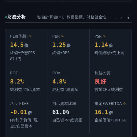
財務分析
独自計算値(⊙)、株価指標、財務健全性
×
a
↑
↓
PER(予想)
⊙
PBR
⊙
PSR
⊙
14.5
1.25
1.14
倍
倍
倍
終値÷予想EPS
終値÷BPS
時価総額÷売上高
87.1円
ROE
ROA
利益の質
8.2%
4.8%
良好
純利益÷自己資本
純利益÷総資産
営業CF ≥ 純利益
ネットD/E
自己資本比率
推定EV/EBITDA
⊙
-0.01
61.0%
16.1
倍
倍
(有利子負債−現
自己資本÷総資産
企業価値÷EBITDA
金)/自己資本