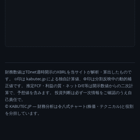
財務数値はTDnet適時開示のXBRLを当サイトが解析・算出したもので
す。 ⊙印は kabutec.jp による独自計算値、⚙印は分割反映中の動的補
正値です。 推定FCF・利益の質・ネットD/E等は開示数値からの二次計
算で、予想値を含みます。 投資判断は必ず一次情報をご確認のうえ自
己責任で。
© KABUTEC.JP — 財務分析は令八式チャート(株価・テクニカル)と役割
を分担しています。