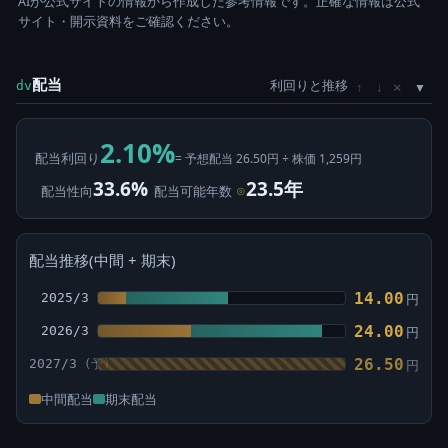
AIが公式サイトの情報から作成した参考情報です。正確な情報は公式
サイト・開示資料をご確認ください。
配当
利回りと推移
×
dv
↑
↓
2.10%
配当利回り
= 予想配当 26.50円 ÷ 株価 1,259円
33.6%
23.5年
配当性向
配当可能年数
⊙
配当推移(中間 + 期末)
14.00
2025/3
円
24.00
2026/3
円
26.50
2027/3
円
中間配当
期末配当