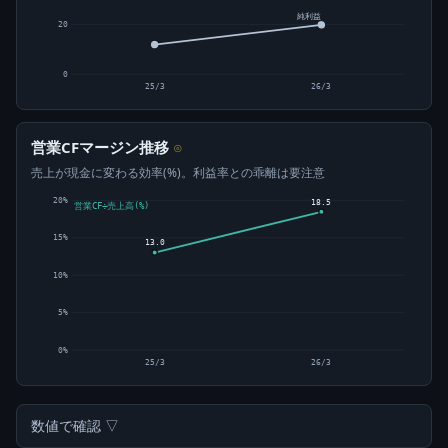
純利益
20
0
25/3
26/3
営業CFマージン推移
⊙
売上が現金に変わる効率(%)。利益率との乖離は要注意
20%
18.5
営業CF÷売上高(%)
15%
13.0
10%
5%
0%
25/3
26/3
数値で確認 ▽