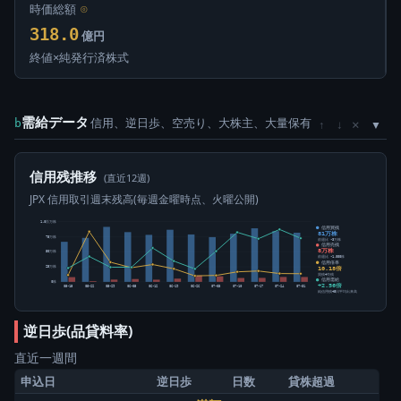
時価総額
⊙
318.0
億円
終値×純発行済株式
需給データ
信用、逆日歩、空売り、大株主、大量保有
×
b
↑
↓
信用残推移
(直近12週)
JPX 信用取引週末残高(毎週金曜時点、火曜公開)
1.0百万株
信用買残
81万株
75万株
前週比 -3万株
信用売残
8万株
50万株
前週比 -1,000株
信用倍率
10.18倍
25万株
買残÷売残
信用需給
0株
+2.56倍
05-15
05-22
05-29
06-05
06-12
06-19
06-26
07-03
07-10
07-17
07-24
07-31
純信用残÷5日平均出来高
逆日歩(品貸料率)
直近一週間
申込日
逆日歩
日数
貸株超過