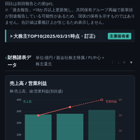
回比は前回報告との差(pt)。
※「過去報告」=18か月以上更新無し。共同保有グループ再編で新筆頭
が別途報告している可能性があるため、現状の保有を示すものではあり
ません。合計値は重複計上が生じるため表示しません。
大株主TOP10(2025/03/31時点・訂正)
主要保有者
財務諸表デ
単位:億円 / 親会社株主帰属 / PL中心 +
c
×
↑
↓
株主還元
ータ
売上高 / 営業利益
棒:売上高、線:営業利益(別目盛)
400
30
売上高
営業利益
300
20
200
10
100