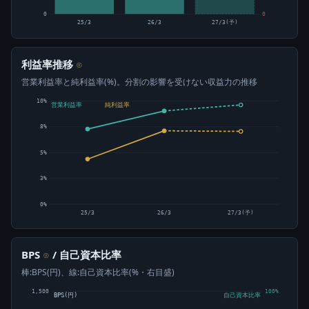
0
0
25/3
26/3
27/3(予)
利益率推移
⊙
営業利益率と純利益率(%)。分割の影響を受けない収益力の推移
10%
営業利益率
純利益率
8%
5%
3%
0%
25/3
26/3
27/3(予)
BPS
/ 自己資本比率
⊙
棒:BPS(円)、線:自己資本比率(%・右目盛)
1,500
100%
BPS(円)
自己資本比率