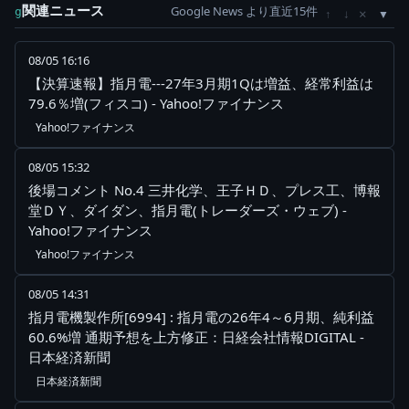
関連ニュース
Google News より直近15件
×
g
↑
↓
08/05 16:16
【決算速報】指月電---27年3月期1Qは増益、経常利益は
79.6％増(フィスコ) - Yahoo!ファイナンス
Yahoo!ファイナンス
08/05 15:32
後場コメント No.4 三井化学、王子ＨＤ、プレス工、博報
堂ＤＹ、ダイダン、指月電(トレーダーズ・ウェブ) -
Yahoo!ファイナンス
Yahoo!ファイナンス
08/05 14:31
指月電機製作所[6994] : 指月電の26年4～6月期、純利益
60.6%増 通期予想を上方修正：日経会社情報DIGITAL -
日本経済新聞
日本経済新聞