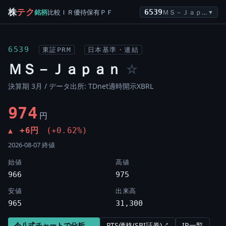
株
テク
銘柄
比較
ＩＲ
優待
保有
ＰＦ
6539
ＭＳ－Ｊａｐａｎ
▼
6539
東証PRM
日本基準・連結
ＭＳ－Ｊａｐａｎ
☆
決算期 3月 / データ出所: TDnet適時開示XBRL
974
円
+6円
(+0.62%)
▲
2026-08-07 終値
始値
高値
966
975
安値
出来高
965
31,300
令八式チャートで分析 →
PTS価格(SBI証券)↗
IR一覧