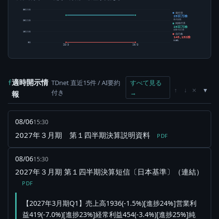
30百万株
発行済
25百万株
株式総数
20百万株
純発行済
25百万株
総数-自己株
10百万株
自己株
145,152株
0.58%
0株
25/3
26/3
適時開示情
TDnet 直近15件 / AI要約
すべて見る
f
×
↑
↓
付き
→
報
08/06
15:30
2027年３月期 第１四半期決算説明資料
PDF
08/06
15:30
2027年３月期 第１四半期決算短信〔日本基準〕（連結）
PDF
【2027年3月期Q1】売上高1936(-1.5%)[進捗24%]営業利
益419(-7.0%)[進捗23%]経常利益454(-3.4%)[進捗25%]純