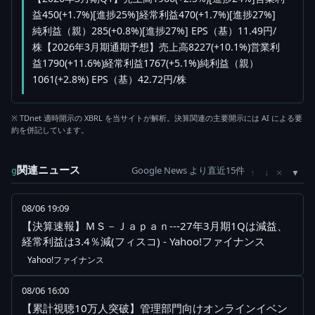
益450(+1.7%)[進捗25%]経常利益470(+1.7%)[進捗27%]
純利益（親）285(+0.8%)[進捗27%] EPS（基）11.49円/
株【2026年3月期通期予想】売上高8227(+10.1%)営業利
益1790(+11.6%)経常利益1767(+5.1%)純利益（親）
1061(+2.8%) EPS（基）42.72円/株
※ TDnet 適時開示の XBRL を当サイトが解析。決算関連の主要開示には AI による要
約を併記しています。
関連ニュース
Google News より直近15件
×
g
↑
↓
08/06 19:09
【決算速報】ＭＳ－Ｊａｐａｎ---27年3月期1Qは減益、
経常利益は3.4％減(フィスコ) - Yahoo!ファイナンス
Yahoo!ファイナンス
08/06 16:00
【累計視聴10万人突破】管理部門向けオンラインイベン