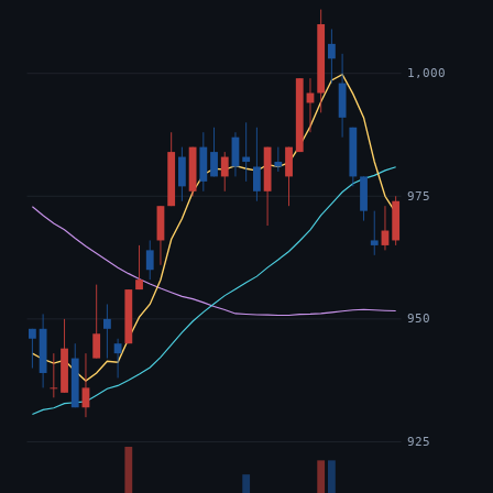
1,000
975
950
925