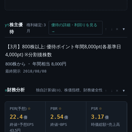
株主優
権利確定: 3
優待の詳細・利回りを見る
yt
×
↑
↓
月
→
待
【3月】800株以上: 優待ポイント年間8,000pt(各基準日
4,000pt) ※分割後株数
800株から ・ 年間相当 8,000円
最終開示 2018/08/08
財務分析
独自計算値(⊙)、株価指標、財務健全性
×
a
↑
↓
PER(予想)
⊙
PBR
⊙
PSR
⊙
22.4
2.54
3.17
倍
倍
倍
終値÷予想EPS
終値÷BPS
時価総額÷売上高
43.5円