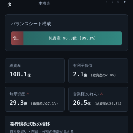
×
↑
↓
本構造
タ
バランスシート構成
負債 11.8億 (10.9%)
純資産 96.3億 (89.1%)
総資産
有利子負債
108.1
2.1
億
億
(総資産の2.0%)
無形資産
⚠
営業権(のれん)
⚠
29.3
26.5
億
(総資産の27.1%)
億
(総資産の24.5%)
発行済株式数の推移
自社株買い・増資・分割の履歴が見える