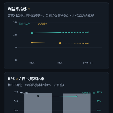
利益率推移
⊙
営業利益率と純利益率(%)。分割の影響を受けない収益力の推移
30%
営業利益率
純利益率
20%
10%
0%
25/3
26/3
27/3(予)
BPS
/ 自己資本比率
⊙
棒:BPS(円)、線:自己資本比率(%・右目盛)
400
100%
BPS(円)
自己資本比率
300
75%
200
50%