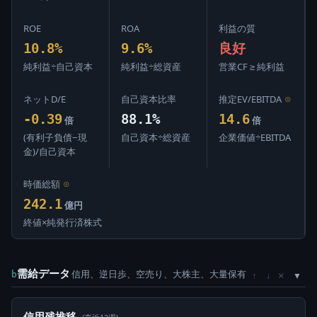
ROE
ROA
利益の質
10.8%
9.6%
良好
純利益÷自己資本
純利益÷総資産
営業CF ≥ 純利益
ネットD/E
自己資本比率
推定EV/EBITDA
⊙
-0.39
88.1%
14.6
倍
倍
(有利子負債−現
自己資本÷総資産
企業価値÷EBITDA
金)/自己資本
時価総額
⊙
242.1
億円
終値×純発行済株式
需給データ
信用、逆日歩、空売り、大株主、大量保有
×
b
↑
↓
信用残推移