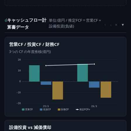
キャッシュフロー計
単位:億円 / 推定FCF = 営業CF +
d
×
↑
↓
設備投資(負値)
算書データ
営業CF / 投資CF / 財務CF
3つの CF の年度推移(億円)
20
10
0
-10
-20
25/3
26/3
営業CF
投資CF
財務CF
推定FCF⊙
設備投資 vs 減価償却