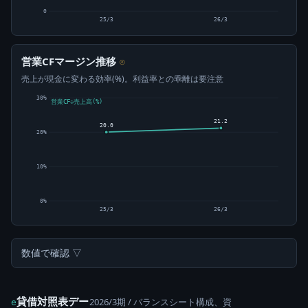
0
25/3
26/3
営業CFマージン推移
⊙
売上が現金に変わる効率(%)。利益率との乖離は要注意
30%
営業CF÷売上高(%)
21.2
20.0
20%
10%
0%
25/3
26/3
数値で確認 ▽
貸借対照表デー
2026/3期 / バランスシート構成、資
e