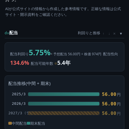
AIが公式サイトの情報から作成した参考情報です。正確な情報は公式
サイト・開示資料をご確認ください。
配当
利回りと推移
×
dv
↑
↓
5.75%
配当利回り
配当性向
= 予想配当 56.00円 ÷ 株価 974円
134.6%
5.4年
配当可能年数
⊙
配当推移(中間 + 期末)
56.00
2025/3
円
56.00
2026/3
円
56.00
2027/3
円
中間配当
期末配当