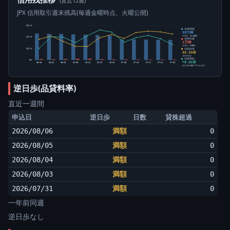
(直近12週)
JPX 信用取引週末残高(毎週金曜時点、火曜公開)
60万株
信用買残
35万株
前週比 -3,400株
40万株
信用売残
1万株
前週比 +700株
信用倍率
20万株
33.23倍
買残÷売残
信用需給
0株
+5.32倍
05-15
05-22
05-29
06-05
06-12
06-19
06-26
07-03
07-10
07-17
07-24
07-31
純信用残÷5日平均出来高
逆日歩(品貸料率)
直近一週間
申込日
逆日歩
日数
貸株超過
2026/08/06
満額
0
2026/08/05
満額
0
2026/08/04
満額
0
2026/08/03
満額
0
2026/07/31
満額
0
一年前同週
逆日歩なし