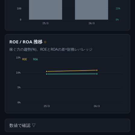
100
25%
0
0%
25/3
26/3
ROE / ROA 推移
⊙
稼ぐ力の趨勢(%)。ROEとROAの差=財務レバレッジ
15%
ROE
ROA
10%
5%
0%
25/3
26/3
数値で確認 ▽