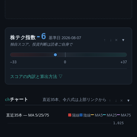
-6
株テク指数
基準日 2026-08-07
×
↑
↓
独自スコア。投資判断は読者ご自身で
−33
0
+37
スコアの内訳と算出方法 ▽
チャート
直近35本、令八式は上部リンクから
×
ch
↑
↓
直近35本 — MA 5/25/75
陽線
陰線
MA5
MA25
MA75
1,025