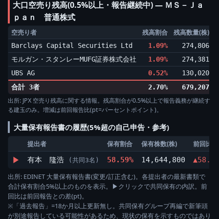
大口空売り残高(0.5%以上・報告継続中) ― ＭＳ－Ｊａ
ｐａｎ 普通株式
空売り者
残高割合
残高数量(株)
Barclays Capital Securities Ltd
1.09%
274,806
▼
モルガン・スタンレーMUFG証券株式会社
1.09%
274,381
▼
UBS AG
0.52%
130,020
▲
合計 3者
2.70%
679,207
出所: JPX 空売り残高に関する情報。残高割合が0.5%以上で報告義務が継続す
る建玉のみ。増減は前回報告比(pt=パーセントポイント)。
大量保有報告書の履歴(5%超の自己申告・参考)
提出者
保有割合
保有株数(株)
前回比
▶
有本 隆浩
58.59%
14,644,800
▲58.5
(共同3名)
出所: EDINET 大量保有報告書(変更/訂正含む)。各提出者の最新書類で
合計保有割合5%以上のものを表示。▶クリックで共同保有の内訳。前
回比は前回報告との差(pt)。
※「過去報告」=18か月以上更新無し。共同保有グループ再編で新筆頭
が別途報告している可能性があるため、現状の保有を示すものではあり