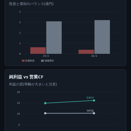
投資と償却のバランス(億円)
2
2
1
1
0
25/3
26/3
設備投資
減価償却
純利益 vs 営業CF
利益の質(乖離が大きいと注意)
20
営業CF
15
純利益
10
5