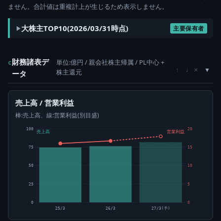
ません。合計値は重複計上が生じるため表示しません。
大株主TOP10(2026/03/31時点)
主要保有者
財務諸表デ
単位:億円 / 親会社株主帰属 / PL中心 +
c
×
↑
↓
株主還元
ータ
売上高 / 営業利益
棒:売上高、線:営業利益(別目盛)
100
20
売上高
営業利益
75
15
50
10
25
5
0
0
25/3
26/3
27/3(予)