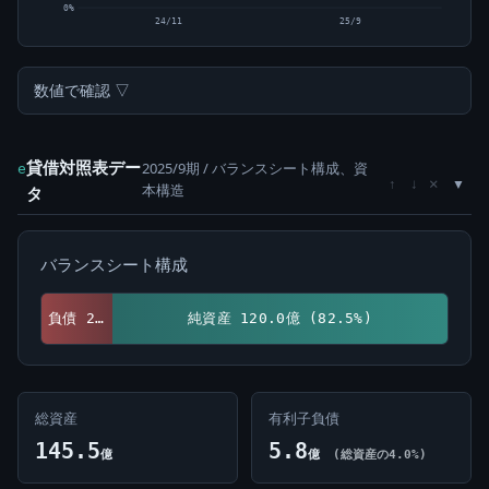
0%
24/11
25/9
数値で確認 ▽
貸借対照表デー
2025/9期 / バランスシート構成、資
e
×
↑
↓
本構造
タ
バランスシート構成
負債 25.5億 (17.5%)
純資産 120.0億 (82.5%)
総資産
有利子負債
145.5
5.8
億
億
(総資産の4.0%)