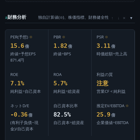
財務分析
独自計算値(⊙)、株価指標、財務健全性
×
a
↑
↓
PER(予想)
⊙
PBR
⊙
PSR
⊙
15.6
1.82
3.11
倍
倍
倍
終値÷予想EPS
終値÷BPS
時価総額÷売上高
871.4円
ROE
ROA
利益の質
7.1%
5.7%
注意
純利益÷自己資本
純利益÷総資産
営業CF < 純利益
ネットD/E
自己資本比率
推定EV/EBITDA
⊙
-0.36
82.5%
25.9
倍
倍
(有利子負債−現
自己資本÷総資産
企業価値÷EBITDA
金)/自己資本