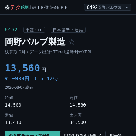
株
テク
銘柄
比較
ＩＲ
優待
保有
ＰＦ
6492
岡野バルブ製造
▼
6492
東証STD
日本基準・連結
岡野バルブ製造
☆
決算期 9月 / データ出所: TDnet適時開示XBRL
13,560
円
−930円
(-6.42%)
▼
2026-08-07 終値
始値
高値
14,500
14,580
安値
出来高
13,410
34,500
令八式チャートで分析 →
PTS価格(SBI証券)↗
IR一覧