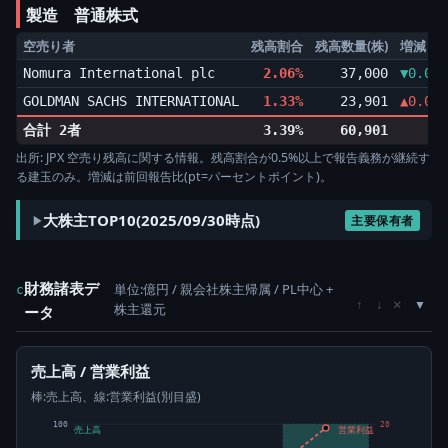
製造 普通株式
空売り者
残高割合
残高数量(株)
増減
Nomura International plc
2.06%
37,000
▼0.08p
GOLDMAN SACHS INTERNATIONAL
1.33%
23,901
▲0.09p
合計 2者
3.39%
60,901
出所: JPX 空売り残高に関する情報。残高割合が0.5%以上で報告義務が継続す
る建玉のみ。増減は前回報告比(pt=パーセントポイント)。
大株主TOP10(2025/09/30時点)
主要保有者
財務諸表デ
単位:億円 / 親会社株主帰属 / PL中心 +
c
×
↑
↓
株主還元
ータ
売上高 / 営業利益
棒:売上高、線:営業利益(別目盛)
100
20
売上高
営業利益