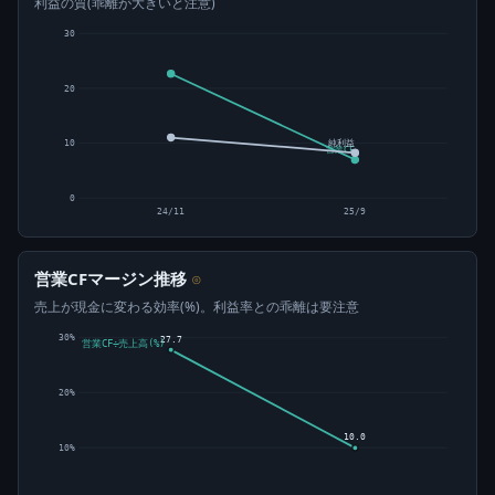
利益の質(乖離が大きいと注意)
30
20
純利益
10
営業CF
0
24/11
25/9
営業CFマージン推移
⊙
売上が現金に変わる効率(%)。利益率との乖離は要注意
30%
27.7
営業CF÷売上高(%)
20%
10.0
10%