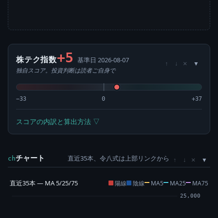
+5
株テク指数
基準日 2026-08-07
×
↑
↓
独自スコア。投資判断は読者ご自身で
−33
0
+37
スコアの内訳と算出方法 ▽
チャート
直近35本、令八式は上部リンクから
×
ch
↑
↓
直近35本 — MA 5/25/75
陽線
陰線
MA5
MA25
MA75
25,000