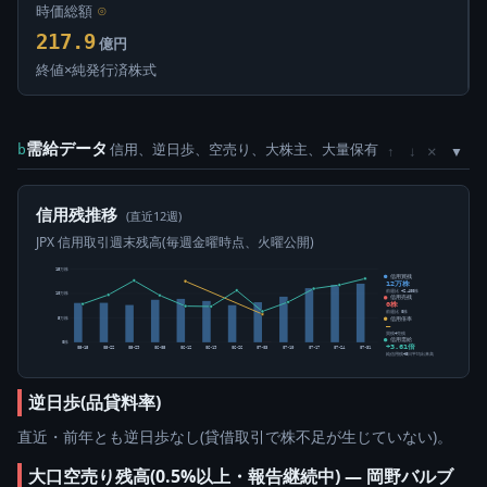
時価総額
⊙
217.9
億円
終値×純発行済株式
需給データ
信用、逆日歩、空売り、大株主、大量保有
×
b
↑
↓
信用残推移
(直近12週)
JPX 信用取引週末残高(毎週金曜時点、火曜公開)
15万株
信用買残
12万株
前週比 +2,400株
10万株
信用売残
0株
前週比 0株
信用倍率
5万株
―
買残÷売残
信用需給
0株
+3.61倍
05-15
05-22
05-29
06-05
06-12
06-19
06-26
07-03
07-10
07-17
07-24
07-31
純信用残÷5日平均出来高
逆日歩(品貸料率)
直近・前年とも逆日歩なし(貸借取引で株不足が生じていない)。
大口空売り残高(0.5%以上・報告継続中) ― 岡野バルブ