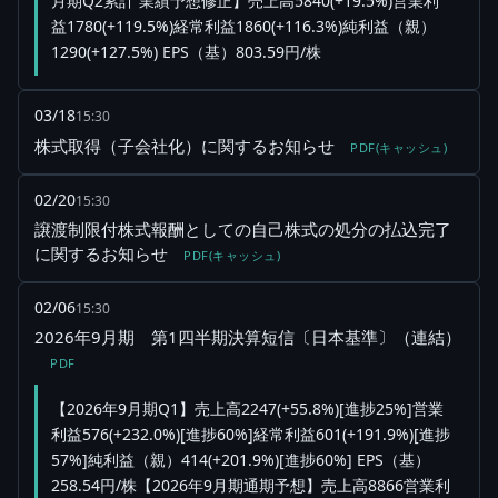
月期Q2累計 業績予想修正】売上高5840(+19.5%)営業利
益1780(+119.5%)経常利益1860(+116.3%)純利益（親）
1290(+127.5%) EPS（基）803.59円/株
03/18
15:30
株式取得（子会社化）に関するお知らせ
PDF(キャッシュ)
02/20
15:30
譲渡制限付株式報酬としての自己株式の処分の払込完了
に関するお知らせ
PDF(キャッシュ)
02/06
15:30
2026年9月期 第1四半期決算短信〔日本基準〕（連結）
PDF
【2026年9月期Q1】売上高2247(+55.8%)[進捗25%]営業
利益576(+232.0%)[進捗60%]経常利益601(+191.9%)[進捗
57%]純利益（親）414(+201.9%)[進捗60%] EPS（基）
258.54円/株【2026年9月期通期予想】売上高8866営業利