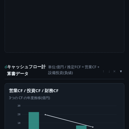
キャッシュフロー計
単位:億円 / 推定FCF = 営業CF +
d
×
↑
↓
設備投資(負値)
算書データ
営業CF / 投資CF / 財務CF
3つの CF の年度推移(億円)
30
20
10