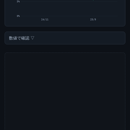
5%
0%
24/11
25/9
数値で確認 ▽