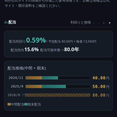
AIが公式サイトの情報から作成した参考情報です。正確な情報は公式
サイト・開示資料をご確認ください。
配当
利回りと推移
×
dv
↑
↓
0.59%
配当利回り
= 予想配当 80.00円 ÷ 株価 13,560円
15.6%
80.0年
配当性向
配当可能年数
⊙
配当推移(中間 + 期末)
40.00
2024/11
円
50.00
2025/9
円
80.00
2026/9
円
中間配当
期末配当