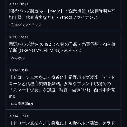
07/17 16:00
岡野バルブ製造(株)【6492】：企業情報（決算時期や平
均年収、代表者名など） - Yahoo!ファイナンス
Yahoo!ファイナンス
07/17 15:30
岡野バルブ製造 (6492) : 今後の予想・売買予想・AI株価
診断 [OKANO VALVE MFG] - みんかぶ
みんかぶ
07/14 13:38
【ドローン点検をより身近に】岡野バルブ製造、テラド
ローンと代理店契約を締結。多様なプラント現場での
「スマート保安」を加速 - 写真・画像(1/1) - 西日本新聞
me
西日本新聞me
07/14 11:00
【ドローン点検をより身近に】岡野バルブ製造、テラド