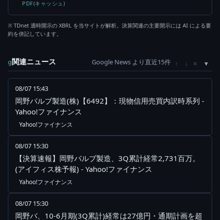
PDF(キャッシュ)
※ TDnet 適時開示の XBRL を当サイトが解析。決算関連の主要開示には AI による要
約を併記しています。
関連ニュース
Google News より直近15件
×
g
↑
↓
08/07 15:43
岡野バルブ製造(株)【6492】：現物信用売買内訳時系列 -
Yahoo!ファイナンス
Yahoo!ファイナンス
08/07 15:30
【決算速報】岡野バルブ製造、3Q累計経常2,731百万。
(アイフィス株予報) - Yahoo!ファイナンス
Yahoo!ファイナンス
08/07 15:30
岡野バ、10-6月期(3Q累計)経常は27億円・通期計画を超