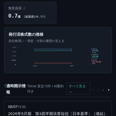
無形資産
⚠
0.7
億
(総資産の0.5%)
発行済株式数の推移
自社株買い・増資・分割の履歴が見える
2百万株
発行済
2百万株
2百万株
株式総数
純発行済
2百万株
1百万株
総数-自己株
自己株
500,000株
188,007株
10.49%
0株
24/11
25/9
適時開示情
TDnet 直近15件 / AI要約
すべて見る
f
×
↑
↓
付き
→
報
08/07
15:30
2026年9月期 第3四半期決算短信〔日本基準〕（連結）