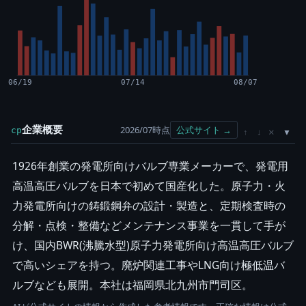
06/19
07/14
08/07
企業概要
2026/07時点
公式サイト →
cp
×
↑
↓
1926年創業の発電所向けバルブ専業メーカーで、発電用
高温高圧バルブを日本で初めて国産化した。原子力・火
力発電所向けの鋳鍛鋼弁の設計・製造と、定期検査時の
分解・点検・整備などメンテナンス事業を一貫して手が
け、国内BWR(沸騰水型)原子力発電所向け高温高圧バルブ
で高いシェアを持つ。廃炉関連工事やLNG向け極低温バ
ルブなども展開。本社は福岡県北九州市門司区。