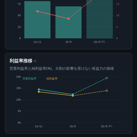
75
15
50
10
25
5
0
0
24/11
25/9
26/9(予)
利益率推移
⊙
営業利益率と純利益率(%)。分割の影響を受けない収益力の推移
20%
営業利益率
純利益率
15%
10%
5%
0%
24/11
25/9
26/9(予)