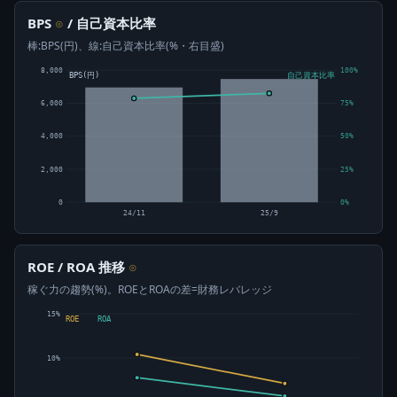
BPS
/ 自己資本比率
⊙
棒:BPS(円)、線:自己資本比率(%・右目盛)
8,000
100%
BPS(円)
自己資本比率
6,000
75%
4,000
50%
2,000
25%
0
0%
24/11
25/9
ROE / ROA 推移
⊙
稼ぐ力の趨勢(%)。ROEとROAの差=財務レバレッジ
15%
ROE
ROA
10%