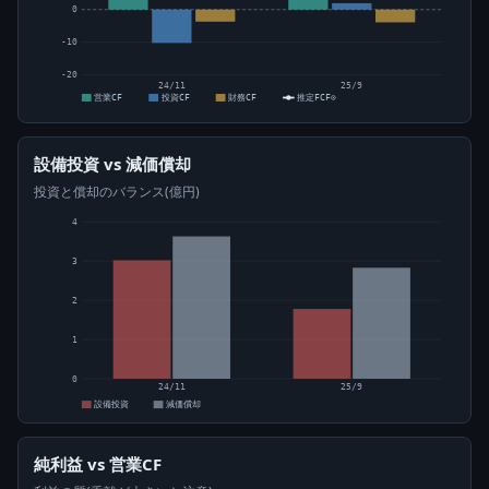
0
-10
-20
24/11
25/9
営業CF
投資CF
財務CF
推定FCF⊙
設備投資 vs 減価償却
投資と償却のバランス(億円)
4
3
2
1
0
24/11
25/9
設備投資
減価償却
純利益 vs 営業CF