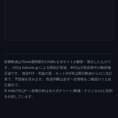
財務数値はTDnet適時開示のXBRLを当サイトが解析・算出したもので
す。 ⊙印は kabutec.jp による独自計算値、⚙印は分割反映中の動的補
正値です。 推定FCF・利益の質・ネットD/E等は開示数値からの二次計
算で、予想値を含みます。 投資判断は必ず一次情報をご確認のうえ自
己責任で。
© KABUTEC.JP — 財務分析は令八式チャート(株価・テクニカル)と役割
を分担しています。