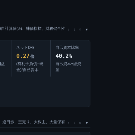
独自計算値(⊙)、株価指標、財務健全性
×
↑
↓
ネットD/E
自己資本比率
0.27
40.2%
倍
利益
(有利子負債−現
自己資本÷総資
金)/自己資本
産
、逆日歩、空売り、大株主、大量保有
×
↑
↓