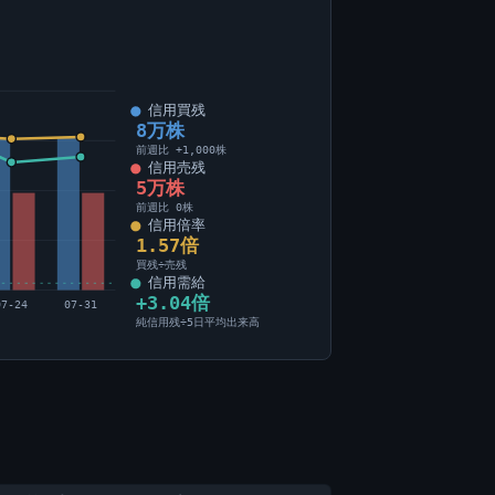
信用買残
8万株
前週比 +1,000株
信用売残
5万株
前週比 0株
信用倍率
1.57倍
買残÷売残
信用需給
+3.04倍
07-24
07-31
純信用残÷5日平均出来高