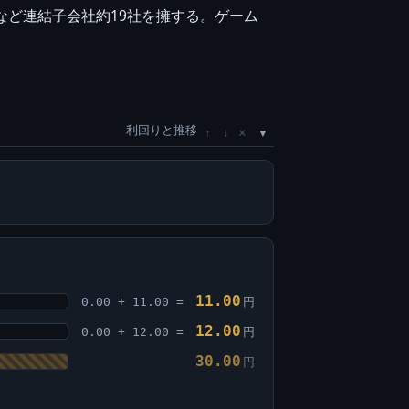
nsなど連結子会社約19社を擁する。ゲーム
利回りと推移
×
↑
↓
11.00
0.00 + 11.00 =
円
12.00
0.00 + 12.00 =
円
30.00
円