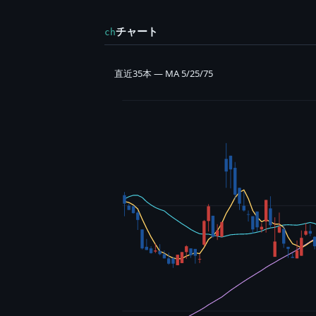
チャート
ch
直近35本 — MA 5/25/75