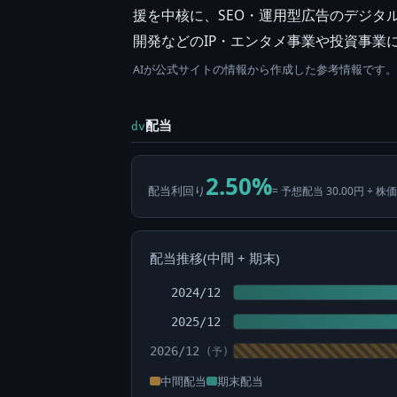
援を中核に、SEO・運用型広告のデジタルアイ
開発などのIP・エンタメ事業や投資事業
AIが公式サイトの情報から作成した参考情報です
配当
dv
2.50%
配当利回り
= 予想配当 30.00円 ÷ 株価
配当推移(中間 + 期末)
2024/12
2025/12
2026/12
中間配当
期末配当