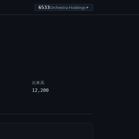
6533
Orchestra Holdings
▼
出来高
12,200