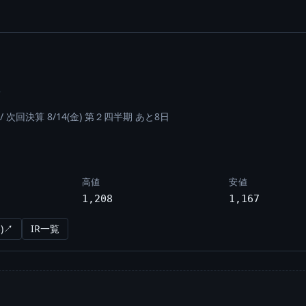
☆
/
次回決算 8/14(金) 第２四半期 あと8日
高値
安値
1,208
1,167
)↗
IR一覧