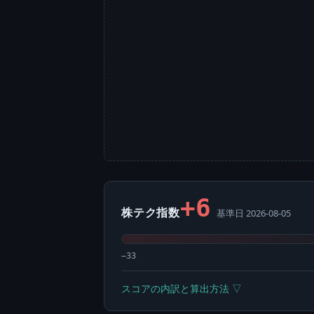
+6
株テク指数
基準日 2026-08-05
−33
スコアの内訳と算出方法 ▽