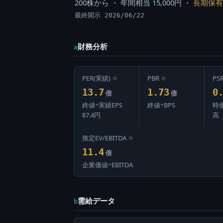
200株から ・ 年間相当 15,000円 ・
長期保有
最終開示 2026/06/22
財務分析
a
PER(実績)
⊙
PBR
⊙
PS
13.7
1.73
0
倍
倍
終値÷実績EPS
終値÷BPS
時
87.4円
高
推定EV/EBITDA
⊙
11.4
倍
企業価値÷EBITDA
需給データ
b