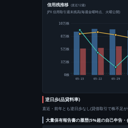
信用残推移
(直近12週)
JPX 信用取引週末残高(毎週金曜時点、火曜公開)
10万株
8万株
5万株
3万株
0株
05-15
05-22
05-29
逆日歩(品貸料率)
直近・前年とも逆日歩なし(貸借取引で株不足が
大量保有報告書の履歴(5%超の自己申告・