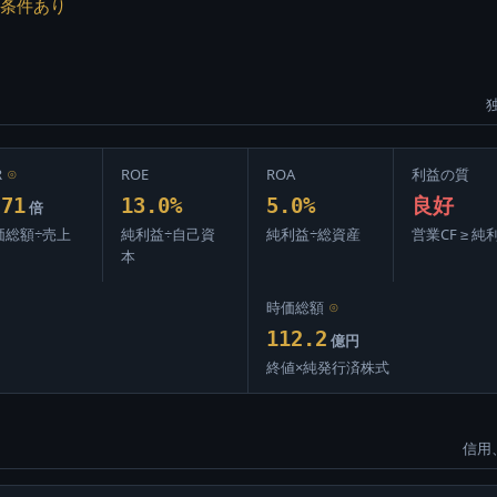
条件あり
R
⊙
ROE
ROA
利益の質
.71
13.0%
5.0%
良好
倍
価総額÷売上
純利益÷自己資
純利益÷総資産
営業CF ≥ 純
本
時価総額
⊙
112.2
億円
終値×純発行済株式
信用