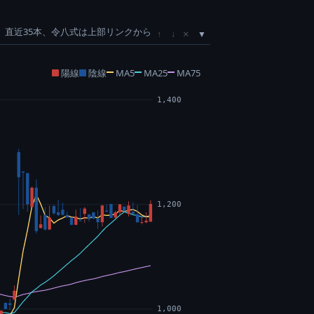
直近35本、令八式は上部リンクから
×
↑
↓
陽線
陰線
MA5
MA25
MA75
1,400
1,200
1,000