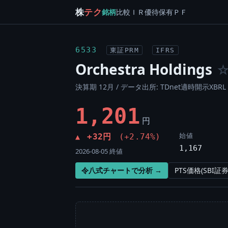
株
テク
銘柄
比較
ＩＲ
優待
保有
ＰＦ
6533
東証PRM
IFRS
Orchestra Holdings
決算期 12月 / データ出所: TDnet適時開示XBRL 
1,201
円
始値
+32円
(+2.74%)
▲
1,167
2026-08-05 終値
令八式チャートで分析 →
PTS価格(SBI証券