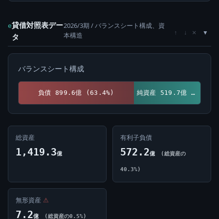
貸借対照表デー
2026/3期 / バランスシート構成、資
e
×
↑
↓
本構造
タ
バランスシート構成
負債 899.6億 (63.4%)
純資産 519.7億 (36.6%)
総資産
有利子負債
1,419.3
572.2
億
億
(総資産の
40.3%)
無形資産
⚠
7.2
億
(総資産の0.5%)