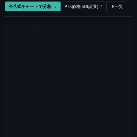
令八式チャートで分析 →
PTS価格(SBI証券)↗
IR一覧