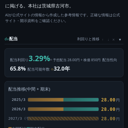
に掲げる。本社は茨城県古河市。
AIが公式サイトの情報から作成した参考情報です。正確な情報は公式
サイト・開示資料をご確認ください。
配当
利回りと推移
×
dv
↑
↓
3.29%
配当利回り
配当性向
= 予想配当 28.00円 ÷ 株価 850円
65.8%
32.0年
配当可能年数
⊙
配当推移(中間 + 期末)
28.00
2025/3
円
28.00
2026/3
円
28.00
2027/3
円