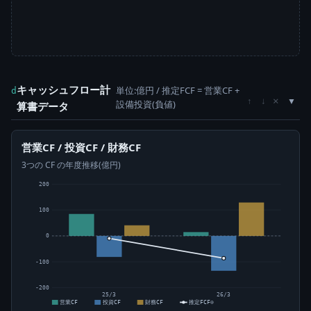
キャッシュフロー計
単位:億円 / 推定FCF = 営業CF +
d
×
↑
↓
設備投資(負値)
算書データ
営業CF / 投資CF / 財務CF
3つの CF の年度推移(億円)
200
100
0
-100
-200
25/3
26/3
営業CF
投資CF
財務CF
推定FCF⊙