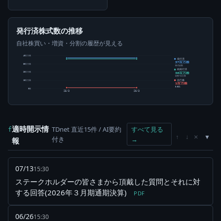
発行済株式数の推移
自社株買い・増資・分割の履歴が見える
40百万株
発行済
37百万株
30百万株
株式総数
純発行済
36百万株
20百万株
総数-自己株
自己株
10百万株
1百万株
3.51%
0株
25/3
26/3
適時開示情
TDnet 直近15件 / AI要約
すべて見る
f
×
↑
↓
付き
→
報
07/13
15:30
ステークホルダーの皆さまから頂戴した質問とそれに対
する回答(2026年３月期通期決算)
PDF
06/26
15:30