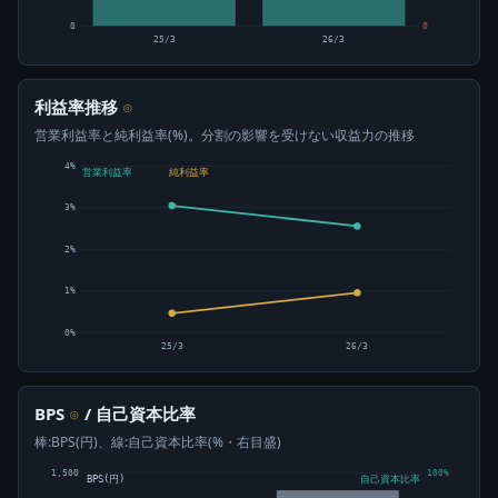
0
0
25/3
26/3
利益率推移
⊙
営業利益率と純利益率(%)。分割の影響を受けない収益力の推移
4%
営業利益率
純利益率
3%
2%
1%
0%
25/3
26/3
BPS
/ 自己資本比率
⊙
棒:BPS(円)、線:自己資本比率(%・右目盛)
1,500
100%
BPS(円)
自己資本比率