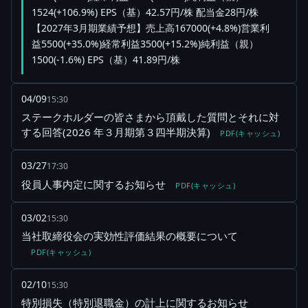
1524(+106.9%) EPS（基）42.57円/株 配当金28円/株
【2027年3月期業績予想】売上高167000(+4.8%)営業利
益5500(+35.0%)経常利益3500(+15.2%)純利益（親）
1500(-1.6%) EPS（基）41.89円/株
04/09
15:30
ステークホルダーの皆さまから頂戴した質問とそれに対
する回答(2026 年３月期第３四半期決算)
PDF(キャッシュ)
03/27
17:30
役員人事内定に関するお知らせ
PDF(キャッシュ)
03/02
15:30
当社取締役会の実効性評価結果の概要について
PDF(キャッシュ)
02/10
15:30
特別損失（特別退職金）の計上に関するお知らせ