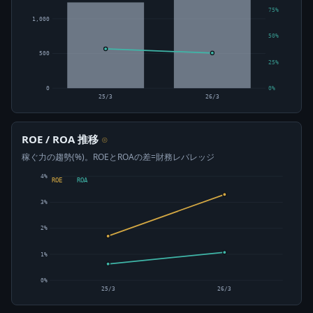
75%
1,000
50%
500
25%
0
0%
25/3
26/3
ROE / ROA 推移
⊙
稼ぐ力の趨勢(%)。ROEとROAの差=財務レバレッジ
4%
ROE
ROA
3%
2%
1%
0%
25/3
26/3