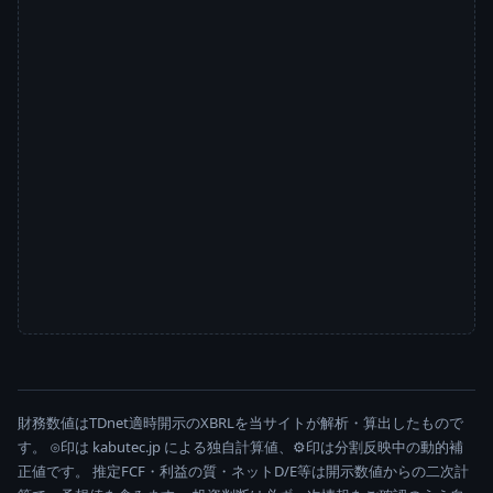
財務数値はTDnet適時開示のXBRLを当サイトが解析・算出したもので
す。 ⊙印は kabutec.jp による独自計算値、⚙印は分割反映中の動的補
正値です。 推定FCF・利益の質・ネットD/E等は開示数値からの二次計