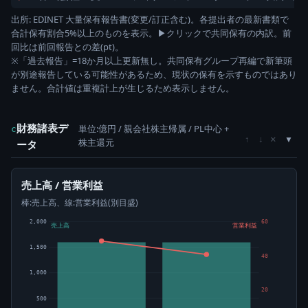
出所: EDINET 大量保有報告書(変更/訂正含む)。各提出者の最新書類で
合計保有割合5%以上のものを表示。▶クリックで共同保有の内訳。前
回比は前回報告との差(pt)。
※「過去報告」=18か月以上更新無し。共同保有グループ再編で新筆頭
が別途報告している可能性があるため、現状の保有を示すものではあり
ません。合計値は重複計上が生じるため表示しません。
財務諸表デ
単位:億円 / 親会社株主帰属 / PL中心 +
c
×
↑
↓
株主還元
ータ
売上高 / 営業利益
棒:売上高、線:営業利益(別目盛)
2,000
60
売上高
営業利益
1,500
40
1,000
20
500