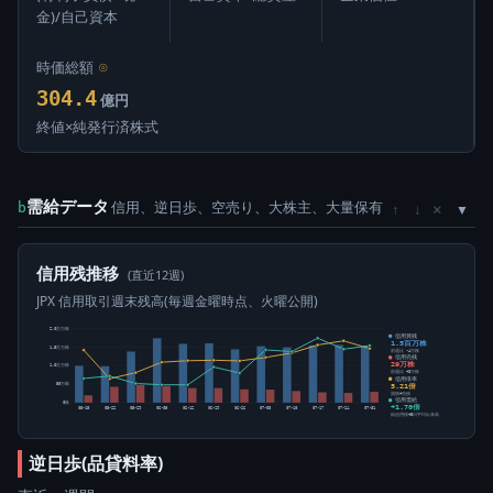
金)/自己資本
時価総額
⊙
304.4
億円
終値×純発行済株式
需給データ
信用、逆日歩、空売り、大株主、大量保有
×
b
↑
↓
信用残推移
(直近12週)
JPX 信用取引週末残高(毎週金曜時点、火曜公開)
2.0百万株
信用買残
1.5百万株
1.5百万株
前週比 -4万株
信用売残
29万株
1.0百万株
前週比 +3万株
信用倍率
5.21倍
50万株
買残÷売残
信用需給
0株
+1.70倍
05-15
05-22
05-29
06-05
06-12
06-19
06-26
07-03
07-10
07-17
07-24
07-31
純信用残÷5日平均出来高
逆日歩(品貸料率)