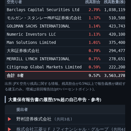
空売り者
残高割合
残高数量(株)
Barclays Capital Securities Ltd
2.79%
1,038,119
▼
モルガン・スタンレーMUFG証券株式会社
1.37%
510,588
▼
GOLDMAN SACHS INTERNATIONAL
1.14%
423,743
▲
Numeric Investors LLC
1.13%
420,100
▲
Man Solutions Limited
1.01%
375,400
▲
大和証券株式会社
0.79%
294,477
▼
MERRILL LYNCH INTERNATIONAL
0.75%
278,651
▲
Citigroup Global Markets Limited
0.59%
222,200
▼
合計 8者
9.57%
3,563,278
出所: JPX 空売り残高に関する情報。残高割合が0.5%以上で報告義務が継続す
る建玉のみ。増減は前回報告比(pt=パーセントポイント)。
大量保有報告書の履歴(5%超の自己申告・参考)
提出者
▶
野村證券株式会社
(共同3名)
▶
株式会社三菱ＵＦＪフィナンシャル・グループ
(共同4名)