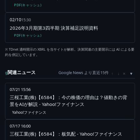
PDF(キャッシュ)
02/10
15:30
2026年3月期第3四半期 決算補足説明資料
PDF(キャッシュ)
※ TDnet 適時開示の XBRL を当サイトが解析。決算関連の主要開示には AI による要
約を併記しています。
関連ニュース
Google News より直近15件
×
g
↑
↓
07/21 15:56
三桜工業(株)【6584】：今の株価の理由は？値動きの背
景をAIが解説 - Yahoo!ファイナンス
Yahoo!ファイナンス
07/17 16:00
三桜工業(株)【6584】：板気配 - Yahoo!ファイナンス