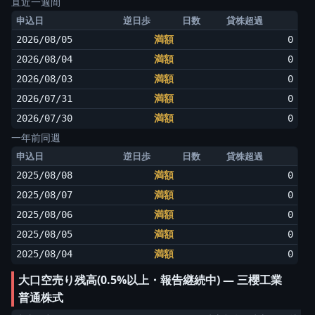
直近一週間
申込日
逆日歩
日数
貸株超過
2026/08/05
満額
0
2026/08/04
満額
0
2026/08/03
満額
0
2026/07/31
満額
0
2026/07/30
満額
0
一年前同週
申込日
逆日歩
日数
貸株超過
2025/08/08
満額
0
2025/08/07
満額
0
2025/08/06
満額
0
2025/08/05
満額
0
2025/08/04
満額
0
大口空売り残高(0.5%以上・報告継続中) ― 三櫻工業
普通株式