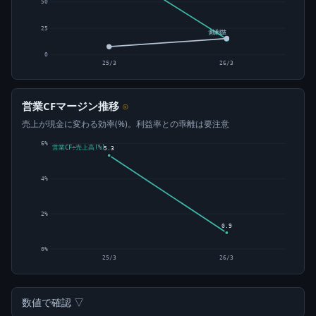
50
25
純利益
営業CF
0
25/3
26/3
営業CFマージン推移
⊙
売上が現金に変わる効率(%)。利益率との乖離は要注意
6%
営業CF÷売上高(%)
5.3
4%
2%
0.9
0%
25/3
26/3
数値で確認 ▽