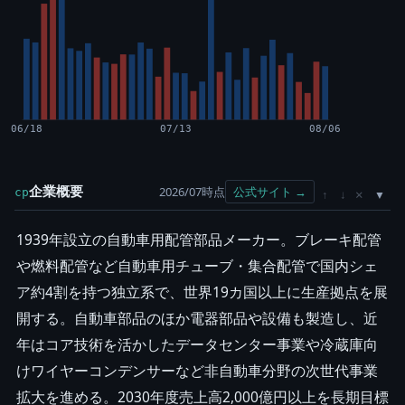
06/18
07/13
08/06
企業概要
2026/07時点
公式サイト →
cp
×
↑
↓
1939年設立の自動車用配管部品メーカー。ブレーキ配管
や燃料配管など自動車用チューブ・集合配管で国内シェ
ア約4割を持つ独立系で、世界19カ国以上に生産拠点を展
開する。自動車部品のほか電器部品や設備も製造し、近
年はコア技術を活かしたデータセンター事業や冷蔵庫向
けワイヤーコンデンサーなど非自動車分野の次世代事業
拡大を進める。2030年度売上高2,000億円以上を長期目標