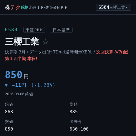
株
テク
銘柄
比較
ＩＲ
優待
保有
ＰＦ
6584
三櫻工業
▼
6584
東証PRM
日本基準
三櫻工業
☆
決算期 3月 / データ出所: TDnet適時開示XBRL /
次回決算 8/7(金)
第１四半期 本日!
850
円
−11円
(-1.28%)
▼
2026-08-06 終値
始値
高値
868
885
安値
出来高
850
630,100