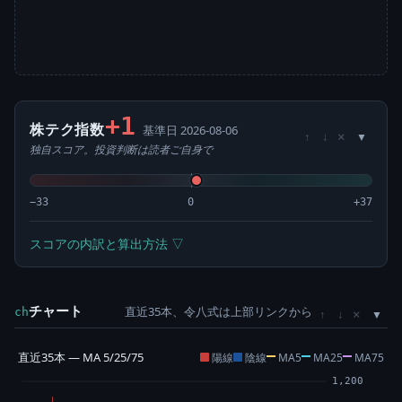
+1
株テク指数
基準日 2026-08-06
×
↑
↓
独自スコア。投資判断は読者ご自身で
−33
0
+37
スコアの内訳と算出方法 ▽
チャート
直近35本、令八式は上部リンクから
×
ch
↑
↓
直近35本 — MA 5/25/75
陽線
陰線
MA5
MA25
MA75
1,200