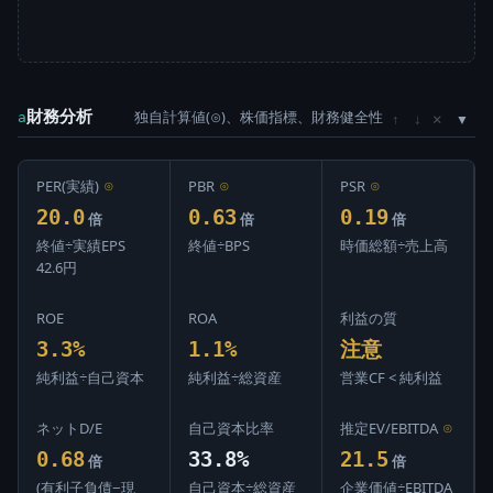
財務分析
独自計算値(⊙)、株価指標、財務健全性
×
a
↑
↓
PER(実績)
⊙
PBR
⊙
PSR
⊙
20.0
0.63
0.19
倍
倍
倍
終値÷実績EPS
終値÷BPS
時価総額÷売上高
42.6円
ROE
ROA
利益の質
3.3%
1.1%
注意
純利益÷自己資本
純利益÷総資産
営業CF < 純利益
ネットD/E
自己資本比率
推定EV/EBITDA
⊙
0.68
33.8%
21.5
倍
倍
(有利子負債−現
自己資本÷総資産
企業価値÷EBITDA