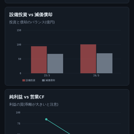
設備投資 vs 減価償却
投資と償却のバランス(億円)
150
100
50
0
25/3
26/3
設備投資
減価償却
純利益 vs 営業CF
利益の質(乖離が大きいと注意)
100
75