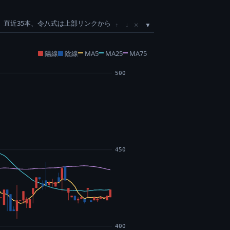
直近35本、令八式は上部リンクから
×
↑
↓
陽線
陰線
MA5
MA25
MA75
500
450
400