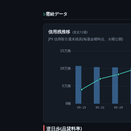
需給データ
b
信用残推移
(直近12週)
JPX 信用取引週末残高(毎週金曜時点、火曜公開)
15万株
10万株
5万株
0株
05-15
05-22
05-29
逆日歩(品貸料率)