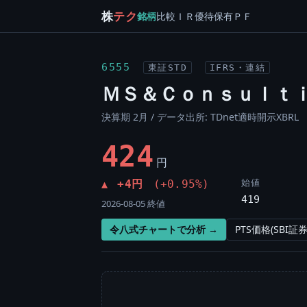
株
テク
銘柄
比較
ＩＲ
優待
保有
ＰＦ
6555
東証STD
IFRS・連結
ＭＳ＆Ｃｏｎｓｕｌｔ
決算期 2月 / データ出所: TDnet適時開示XBRL
424
円
始値
+4円
(+0.95%)
▲
419
2026-08-05 終値
令八式チャートで分析 →
PTS価格(SBI証券