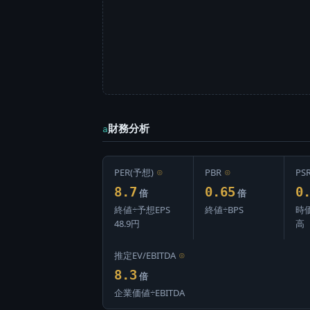
財務分析
a
PER(予想)
⊙
PBR
⊙
PS
8.7
0.65
0
倍
倍
終値÷予想EPS
終値÷BPS
時
48.9円
高
推定EV/EBITDA
⊙
8.3
倍
企業価値÷EBITDA