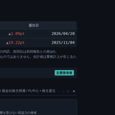
提出日
▲1.09pt
2026/04/28
▲19.22pt
2025/11/04
の内訳。前回比は前回報告との差(pt)。
すものではありません。合計値は重複計上が生じるた
主要保有者
/ 親会社株主帰属 / PL中心 + 株主還元
×
↑
↓
影響を受けない収益力の推移