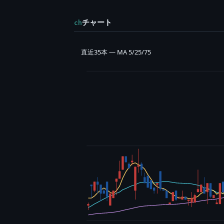
チャート
ch
直近35本 — MA 5/25/75