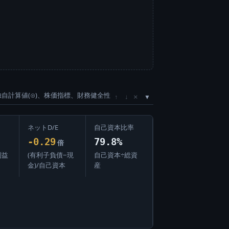
独自計算値(⊙)、株価指標、財務健全性
×
↑
↓
ネットD/E
自己資本比率
-0.29
79.8%
倍
利益
(有利子負債−現
自己資本÷総資
金)/自己資本
産