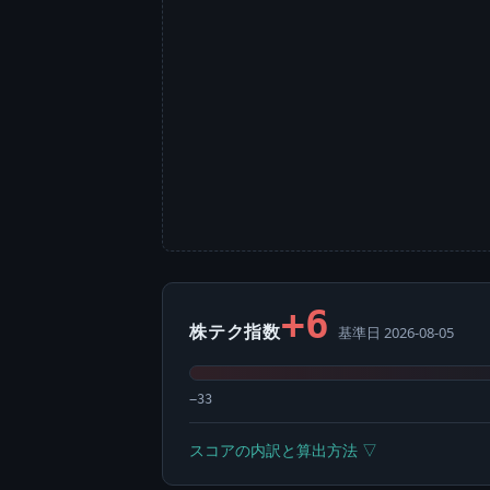
+6
株テク指数
基準日 2026-08-05
−33
スコアの内訳と算出方法 ▽