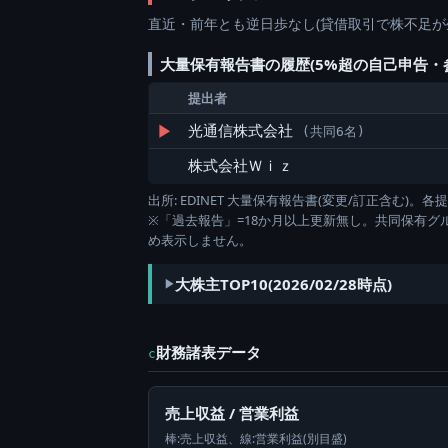
直近・前年とも逆日歩なし(貸借取引で株不足が
大量保有報告書の履歴(5%超の自己申告・
提出者
▶
光通信株式会社
(共同6名)
株式会社Ｗｉｚ
出所: EDINET 大量保有報告書(変更/訂正含む
※「過去報告」=18か月以上更新無し。共同保有
め表示しません。
大株主TOP10(2026/02/28時点)
財務諸表データ
c
売上収益 / 営業利益
棒:売上収益、線:営業利益(別目盛)