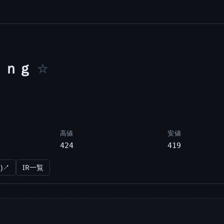
ｉｎｇ
☆
高値
安値
424
419
)↗
IR一覧