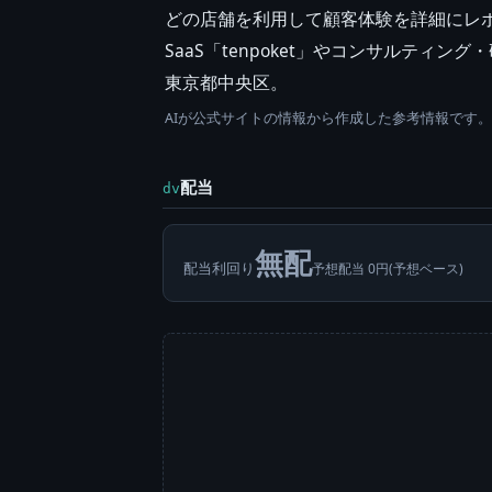
どの店舗を利用して顧客体験を詳細にレ
SaaS「tenpoket」やコンサルティン
東京都中央区。
AIが公式サイトの情報から作成した参考情報です
配当
dv
無配
配当利回り
予想配当 0円(予想ベース)