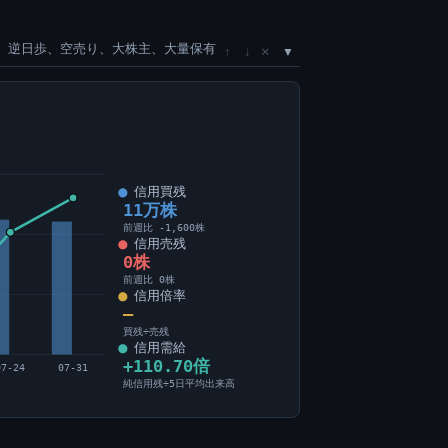
、逆日歩、空売り、大株主、大量保有
×
↑
↓
信用買残
11万株
前週比 -1,600株
信用売残
0株
前週比 0株
信用倍率
―
買残÷売残
信用需給
+110.70倍
07-24
07-31
純信用残÷5日平均出来高