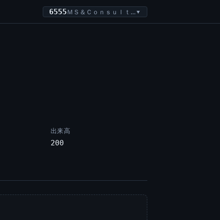
6555
ＭＳ＆Ｃｏｎｓｕｌｔｉｎｇ
▼
出来高
200