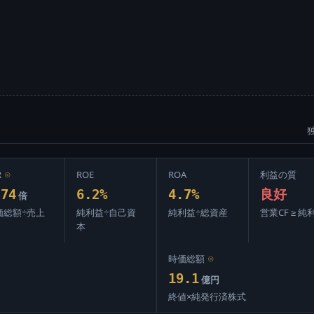
R
⊙
ROE
ROA
利益の質
.74
6.2%
4.7%
良好
倍
価総額÷売上
純利益÷自己資
純利益÷総資産
営業CF ≥ 純
本
時価総額
⊙
19.1
億円
終値×純発行済株式