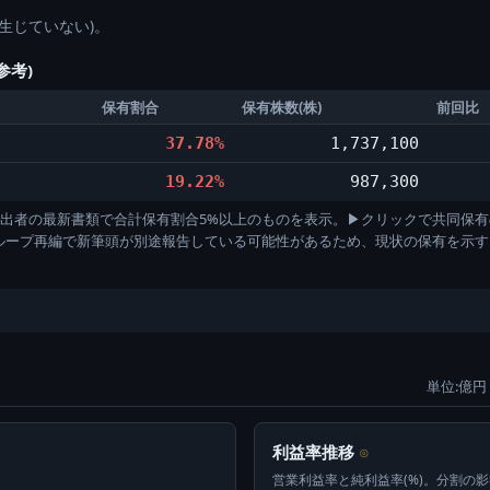
生じていない)。
参考)
保有割合
保有株数(株)
前回比
37.78%
1,737,100
19.22%
987,300
)。各提出者の最新書類で合計保有割合5%以上のものを表示。▶クリックで共同保有
グループ再編で新筆頭が別途報告している可能性があるため、現状の保有を示
単位:億円 
利益率推移
⊙
営業利益率と純利益率(%)。分割の