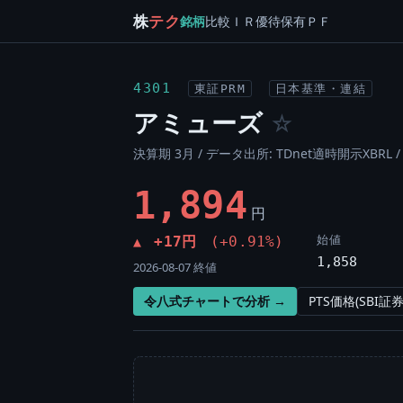
株
テク
銘柄
比較
ＩＲ
優待
保有
ＰＦ
4301
東証PRM
日本基準・連結
アミューズ
☆
決算期 3月 / データ出所: TDnet適時開示XBRL 
1,894
円
始値
+17円
(+0.91%)
▲
1,858
2026-08-07 終値
令八式チャートで分析 →
PTS価格(SBI証券