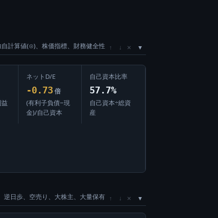
独自計算値(⊙)、株価指標、財務健全性
×
↑
↓
ネットD/E
自己資本比率
-0.73
57.7%
倍
利益
(有利子負債−現
自己資本÷総資
金)/自己資本
産
、逆日歩、空売り、大株主、大量保有
×
↑
↓