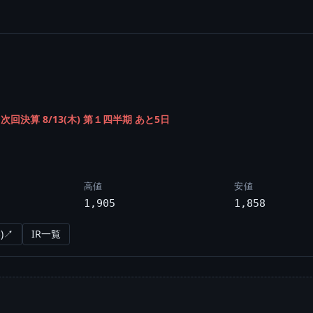
/
次回決算 8/13(木) 第１四半期 あと5日
高値
安値
1,905
1,858
)↗
IR一覧