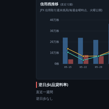
信用残推移
(直近12週)
JPX 信用取引週末残高(毎週金曜時点、火曜公開)
40万株
30万株
20万株
10万株
0株
05-15
05-22
05-29
逆日歩(品貸料率)
直近一週間
逆日歩なし