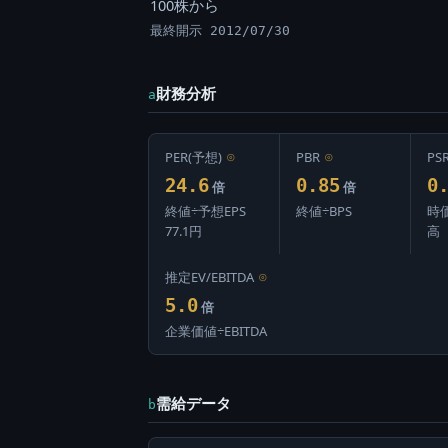
100株から
最終開示 2012/07/30
財務分析
a
PER(予想)
⊙
PBR
⊙
PS
24.6
0.85
0
倍
倍
終値÷予想EPS
終値÷BPS
時
77.1円
高
推定EV/EBITDA
⊙
5.0
倍
企業価値÷EBITDA
需給データ
b