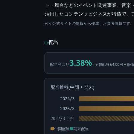
ト・舞台などのイベント関連事業、音楽
活用したコンテンツビジネスが特徴で、
AIが公式サイトの情報から作成した参考情報です
配当
dv
3.38%
配当利回り
= 予想配当 64.00円 ÷ 株価
配当推移(中間 + 期末)
2025/3
2026/3
2027/3
中間配当
期末配当