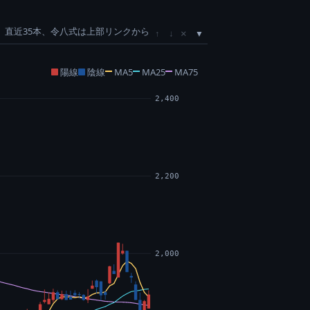
直近35本、令八式は上部リンクから
×
↑
↓
陽線
陰線
MA5
MA25
MA75
2,400
2,200
2,000