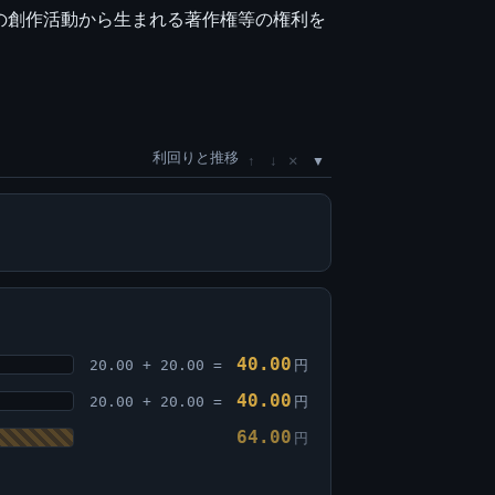
の創作活動から生まれる著作権等の権利を
利回りと推移
×
↑
↓
40.00
20.00 + 20.00 =
円
40.00
20.00 + 20.00 =
円
64.00
円