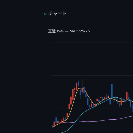
チャート
ch
直近35本 — MA 5/25/75