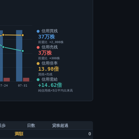
信用買残
37万株
前週比 +2,000株
信用売残
3万株
前週比 +300株
信用倍率
13.98倍
買残÷売残
信用需給
+14.62倍
07-24
07-31
純信用残÷5日平均出来高
日歩
日数
貸株超過
満額
0