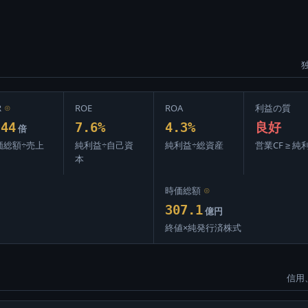
R
⊙
ROE
ROA
利益の質
.44
7.6%
4.3%
良好
倍
価総額÷売上
純利益÷自己資
純利益÷総資産
営業CF ≥ 純
本
時価総額
⊙
307.1
億円
終値×純発行済株式
信用