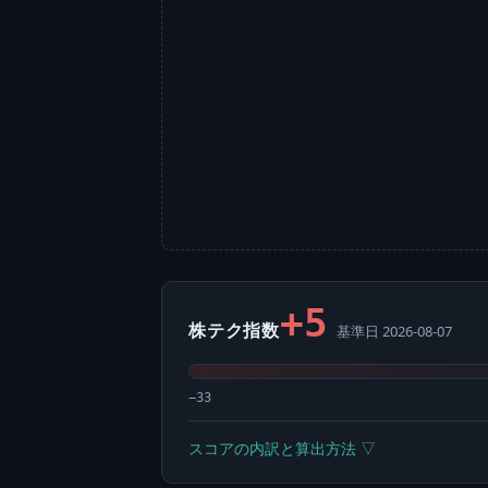
+5
株テク指数
基準日 2026-08-07
−33
スコアの内訳と算出方法 ▽