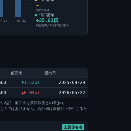
―
買残÷売残
信用需給
+35.63倍
07-24
07-31
純信用残÷5日平均出来高
前回比
提出日
600
▼1.52pt
2025/09/29
500
▲0.04pt
2026/05/22
の内訳。前回比は前回報告との差(pt)。
すものではありません。合計値は重複計上が生じるた
主要保有者