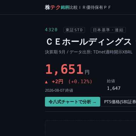
株
テク
銘柄
比較
ＩＲ
優待
保有
ＰＦ
4320
東証STD
日本基準・連結
ＣＥホールディングス
決算期 9月 / データ出所: TDnet適時開示XBRL
1,651
円
始値
+2円
(+0.12%)
▲
1,647
2026-08-07 終値
令八式チャートで分析 →
PTS価格(SBI証券