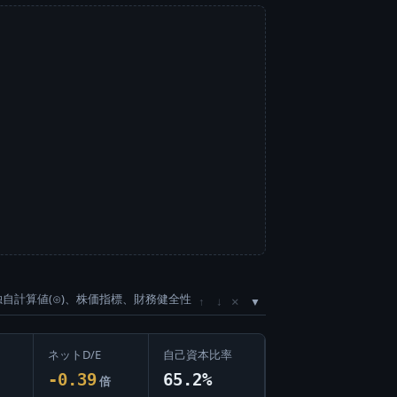
独自計算値(⊙)、株価指標、財務健全性
×
↑
↓
ネットD/E
自己資本比率
-0.39
65.2%
倍