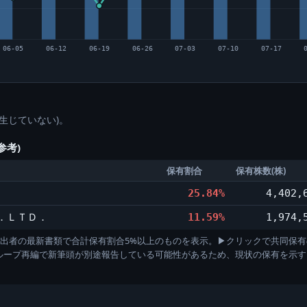
06-05
06-12
06-19
06-26
07-03
07-10
07-17
生じていない)。
参考)
保有割合
保有株数(株)
25.84%
4,402,
．ＬＴＤ．
11.59%
1,974,
)。各提出者の最新書類で合計保有割合5%以上のものを表示。▶クリックで共同保有
グループ再編で新筆頭が別途報告している可能性があるため、現状の保有を示