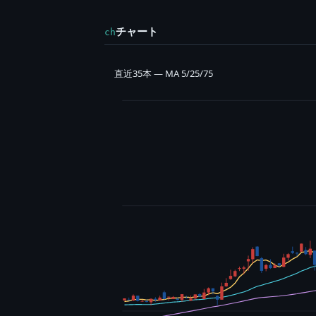
チャート
ch
直近35本 — MA 5/25/75