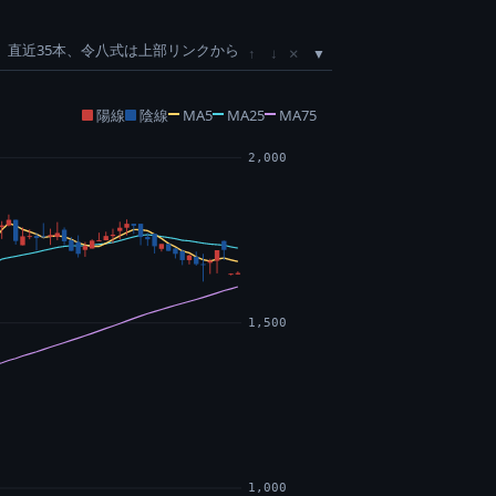
直近35本、令八式は上部リンクから
×
↑
↓
陽線
陰線
MA5
MA25
MA75
2,000
1,500
1,000