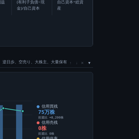
利益
(有利子負債−現
自己資本÷総資
金)/自己資本
産
、逆日歩、空売り、大株主、大量保有
×
↑
↓
信用買残
75万株
前週比 +8,200株
信用売残
0株
前週比 0株
信用倍率