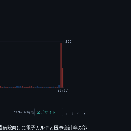
500
08/07
2026/07時点
公式サイト →
×
↑
↓
規模病院向けに電子カルテと医事会計等の部