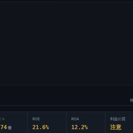
R
⊙
ROE
ROA
利益の質
.74
21.6%
12.2%
注意
倍