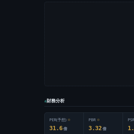
財務分析
a
PER(予想)
⊙
PBR
⊙
PS
31.6
3.32
1
倍
倍