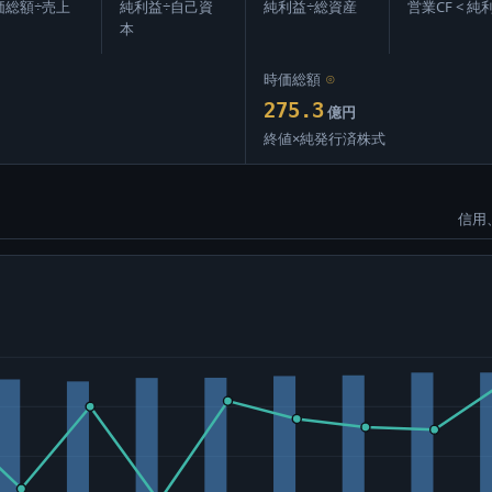
価総額÷売上
純利益÷自己資
純利益÷総資産
営業CF < 純
本
時価総額
⊙
275.3
億円
終値×純発行済株式
信用