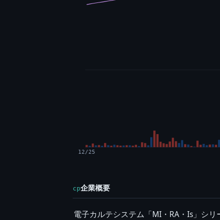
12/25
企業概要
cp
電子カルテシステム「MI・RA・Is」