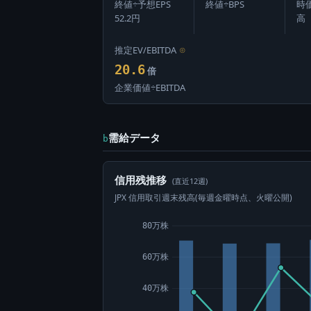
終値÷予想EPS
終値÷BPS
時
52.2円
高
推定EV/EBITDA
⊙
20.6
倍
企業価値÷EBITDA
需給データ
b
信用残推移
(直近12週)
JPX 信用取引週末残高(毎週金曜時点、火曜公開)
80万株
60万株
40万株