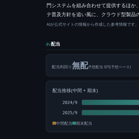
門システムを組み合わせて提供するほか
テ普及方針を追い風に、クラウド型製品の
AIが公式サイトの情報から作成した参考情報です
配当
dv
無配
配当利回り
予想配当 0円(予想ベース)
配当推移(中間 + 期末)
2024/9
2025/9
中間配当
期末配当