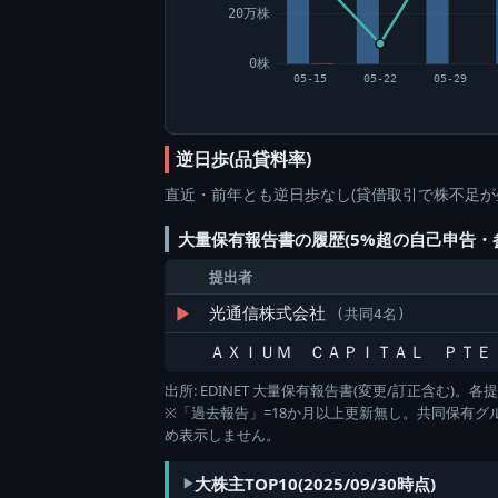
20万株
0株
05-15
05-22
05-29
逆日歩(品貸料率)
直近・前年とも逆日歩なし(貸借取引で株不足が
大量保有報告書の履歴(5%超の自己申告・
提出者
▶
光通信株式会社
(共同4名)
ＡＸＩＵＭ ＣＡＰＩＴＡＬ ＰＴＥ
出所: EDINET 大量保有報告書(変更/訂正含む
※「過去報告」=18か月以上更新無し。共同保有
め表示しません。
大株主TOP10(2025/09/30時点)